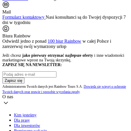
Mail
Formularz kontaktowy
Nasi konsultanci są do Twojej dyspozycji 7
dni w tygodniu
Biura Rainbow
Odwiedź jedno z ponad
100 biur Rainbow
w całej Polsce i
zarezerwuj swój
wymarzony urlop
Jeśli chcesz
jako pierwszy otrzymać najlepsze oferty
i inne wiadomości
marketingowe wprost na Twoją skrzynkę,
ZAPISZ SIĘ NA NEWSLETTER:
Zapisz się
Administratorem Twoich danych jest Rainbow Tours S.A.
Dowiedz się więcej o ochronie
Twoich danych oraz prawie i sposobie wycofania zgody
.
O nas
Kim jesteśmy
Dla prasy
Dla inwestorów
Bezpieczne wakacje