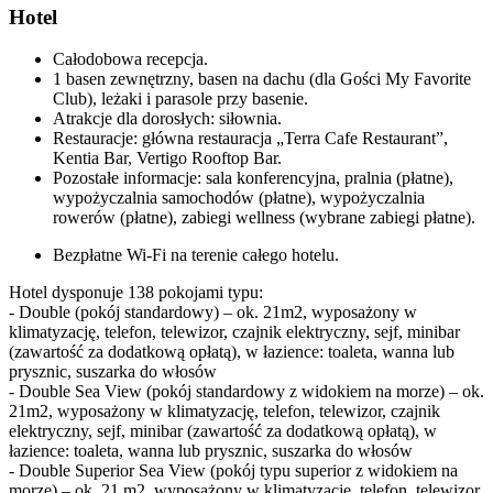
Hotel
Całodobowa recepcja.
1 basen zewnętrzny, basen na dachu (dla Gości My Favorite
Club), leżaki i parasole przy basenie.
Atrakcje dla dorosłych: siłownia.
Restauracje: główna restauracja „Terra Cafe Restaurant”,
Kentia Bar, Vertigo Rooftop Bar.
Pozostałe informacje: sala konferencyjna, pralnia (płatne),
wypożyczalnia samochodów (płatne), wypożyczalnia
rowerów (płatne), zabiegi wellness (wybrane zabiegi płatne).
Bezpłatne Wi-Fi na terenie całego hotelu.
Hotel dysponuje 138 pokojami typu:
- Double (pokój standardowy) – ok. 21m2, wyposażony w
klimatyzację, telefon, telewizor, czajnik elektryczny, sejf, minibar
(zawartość za dodatkową opłatą), w łazience: toaleta, wanna lub
prysznic, suszarka do włosów
- Double Sea View (pokój standardowy z widokiem na morze) – ok.
21m2, wyposażony w klimatyzację, telefon, telewizor, czajnik
elektryczny, sejf, minibar (zawartość za dodatkową opłatą), w
łazience: toaleta, wanna lub prysznic, suszarka do włosów
- Double Superior Sea View (pokój typu superior z widokiem na
morze) – ok. 21 m2, wyposażony w klimatyzację, telefon, telewizor,