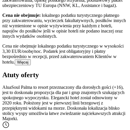
zakwaterowania, opiekę polskiego rezydenta, podstawowy pakiet
ubezpieczeniowy TU Europa (NNW, KL, Assistance i bagaż).
Cena nie obejmuje:
lokalnego podatku turystycznego płatnego
przy zakwaterowaniu, wycieczek fakultatywnych, posiłków innych
niż wymienione w opisie wyżywienia przy każdym z hoteli,
napojów do posiłków jeśli w opisie hoteli nie podano inaczej oraz
innych wydatków osobistych.
Cena nie obejmuje lokalnego podatku turystycznego w wysokości
3,30 EUR/osobę/noc. Podatek jest obligatoryjny i płatny
bezpośrednio w recepcji, przed zakwaterowaniem Klientów w
hotelu.
Więcej
Atuty oferty
AluaSoul Palma to resort przeznaczony dla dorosłych gości (+16),
jest to doskonała propozycja dla par i grup znajomych szukających
spokojnego wypoczynku. Elegancki hotel został odnowiony w
2020 roku. Położony jest w pierwszej linii brzegowej z
przepięknymi widokami na morze. Doskonała lokalizacja blisko
stolicy wyspy umożliwia łatwe zwiedzanie najciekawszych atrakcji
Majorki.