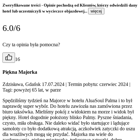
Zweryfikowane treści
- Opinie pochodzą od Klientów, którzy odwiedzili dany
hotel lub uczestniczyli w wycieczce objazdowej...
więcej
6.0/6
Czy ta opinia była pomocna?
16
Piękna Majorka
Zdzisława, Gdańsk 17.07.2024
| Termin pobytu: czerwiec 2024
|
Tagi: powyżej 65 lat, w parze
Spędziliśmy tydzień na Majorce w hotelu AluaSoul Palma i to był
naprawdę super wybór. Do hotelu zawiozła nas zamówiona przez
biuro taksówka. Mieliśmy pokój z widokiem na morze i widok był
piękny. Hotel dogodnie położony blisko Palmy. Pyszne śniadania,
czysto, miła obsługa. Nie daleko widać było startujące i lądujące
samoloty co było dodatkową atrakcją, aczkolwiek zatyczki do uszu
dla wrażliwych mogą się przydać. Majorka ma wiele do
zaoferowania, piękne miasteczka, turkusowe zatoczki, dobre