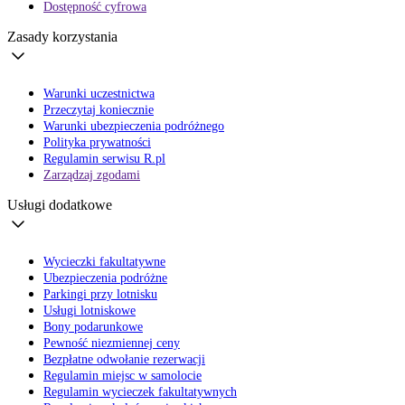
Dostępność cyfrowa
Zasady korzystania
Warunki uczestnictwa
Przeczytaj koniecznie
Warunki ubezpieczenia podróżnego
Polityka prywatności
Regulamin serwisu R.pl
Zarządzaj zgodami
Usługi dodatkowe
Wycieczki fakultatywne
Ubezpieczenia podróżne
Parkingi przy lotnisku
Usługi lotniskowe
Bony podarunkowe
Pewność niezmiennej ceny
Bezpłatne odwołanie rezerwacji
Regulamin miejsc w samolocie
Regulamin wycieczek fakultatywnych