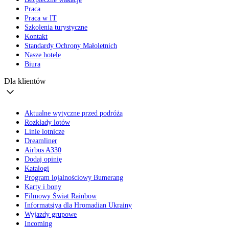
Praca
Praca w IT
Szkolenia turystyczne
Kontakt
Standardy Ochrony Małoletnich
Nasze hotele
Biura
Dla klientów
Aktualne wytyczne przed podróżą
Rozkłady lotów
Linie lotnicze
Dreamliner
Airbus A330
Dodaj opinię
Katalogi
Program lojalnościowy Bumerang
Karty i bony
Filmowy Świat Rainbow
Informatsiya dla Hromadian Ukrainy
Wyjazdy grupowe
Incoming