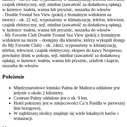
czajnik elektryczny, sejf, minibar (zawartość za dodatkową opłatą),
w łazience: toaleta, wanna lub prysznic, suszarka do włosów
- Double Frontal Sea View (pokój z frontalnym widokiem na
morze) – ok. 22 m2, wyposażony w klimatyzację, telefon, telewizor,
czajnik elektryczny, sejf, minibar (zawartość za dodatkową opłatą),
w łazience: toaleta, wanna lub prysznic, suszarka do włosów
- My Favorite Club Double Frontal Sea View (pokój z frontalnym
widokiem na morze – dostępny dla klientów, którzy wykupili dostęp
do My Favorite Club) – ok. 24m2, wyposażony w klimatyzację,
telefon, telewizor, czajnik elektryczny, ekspres do kawy Nespresso,
powitalny drink w pokoju, sejf, minibar (zawartość za dodatkową
opłatą), w łazience: toaleta, wanna lub prysznic, szlafrok i kapcie,
suszarka do włosów
Położenie
Międzynarodowe lotnisko Palma de Mallorca oddalone jest
jedynie o około 2 kilometry.
Centrum Palmy oddalone jest o ok. 9 km.
Hotel położony jest w miejscowości Ca’n Pastilla w pierwszej
linii brzegowej.
W najbliższej okolicy znajduje się wiele lokalnych barów i
restauracji.