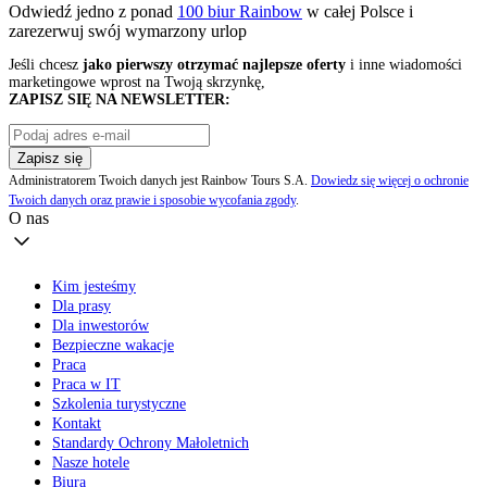
Odwiedź jedno z ponad
100 biur Rainbow
w całej Polsce i
zarezerwuj swój
wymarzony urlop
Jeśli chcesz
jako pierwszy otrzymać najlepsze oferty
i inne wiadomości
marketingowe wprost na Twoją skrzynkę,
ZAPISZ SIĘ NA NEWSLETTER:
Zapisz się
Administratorem Twoich danych jest Rainbow Tours S.A.
Dowiedz się więcej o ochronie
Twoich danych oraz prawie i sposobie wycofania zgody
.
O nas
Kim jesteśmy
Dla prasy
Dla inwestorów
Bezpieczne wakacje
Praca
Praca w IT
Szkolenia turystyczne
Kontakt
Standardy Ochrony Małoletnich
Nasze hotele
Biura