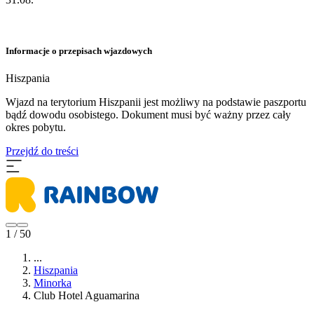
Informacje o przepisach wjazdowych
Hiszpania
​Wjazd na terytorium Hiszpanii jest możliwy na podstawie paszportu
bądź dowodu osobistego. Dokument musi być ważny przez cały
okres pobytu.
Przejdź do treści
1 / 50
...
Hiszpania
Minorka
Club Hotel Aguamarina