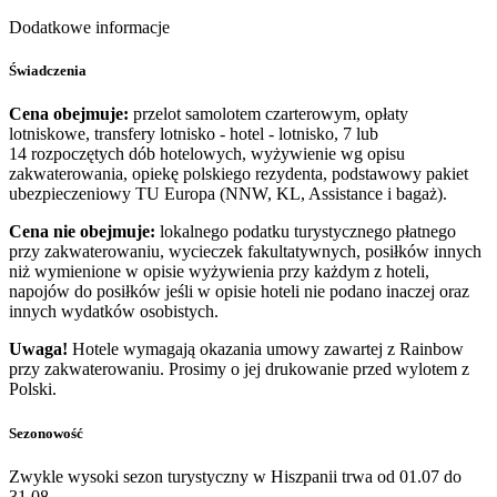
Dodatkowe informacje
Świadczenia
Cena obejmuje:
przelot samolotem czarterowym, opłaty
lotniskowe, transfery lotnisko - hotel - lotnisko, 7 lub
14 rozpoczętych dób hotelowych, wyżywienie wg opisu
zakwaterowania, opiekę polskiego rezydenta, podstawowy pakiet
ubezpieczeniowy TU Europa (NNW, KL, Assistance i bagaż).
Cena nie obejmuje:
lokalnego podatku turystycznego płatnego
przy zakwaterowaniu, wycieczek fakultatywnych, posiłków innych
niż wymienione w opisie wyżywienia przy każdym z hoteli,
napojów do posiłków jeśli w opisie hoteli nie podano inaczej oraz
innych wydatków osobistych.
Uwaga!
Hotele wymagają okazania umowy zawartej z Rainbow
przy zakwaterowaniu. Prosimy o jej drukowanie przed wylotem z
Polski.
Sezonowość
Zwykle wysoki sezon turystyczny w Hiszpanii trwa od 01.07 do
31.08.