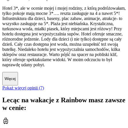
Hotel 3*, ale w ocenie mojej i mojej rodziny, z którą podróżowałam,
tylko pokoje mają mocne 3*…. reszta zasługuje na 4 a nawet 5*!
Infrastruktura dla dzieci, baseny, plac zabaw, animacje, atrakcje- to
wszystko zasługuje na 5*. Plaża jest niebiańska. Krystaliczna,
turkusowa woda, miałki piasek, który miejscami jest różowy! Przy
hotelu dostępna jest wypożyczalnia supów. Hotel oferuje smaczne,
różnorodne jedzenie. Lody dla dzieci (i nie tylko) dostępne są cały
dzień. Cały czas dostępna jest woda, można uzupełnić też swoją
butelkę. Niedaleko hotelu jest wypożyczalnia samochodów, kilka
sklepów oraz restauracje. Warto pójść na spacer na pobliski klif,
który oferuje spektakularne widoki. W moim odczuciu to był
naprawdę udany pobyt.
Więcej
Pokaż więcej opinii (7)
Lecąc na wakacje z Rainbow masz zawsze
w cenie: