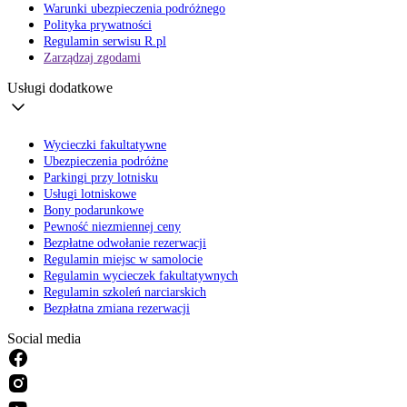
Warunki ubezpieczenia podróżnego
Polityka prywatności
Regulamin serwisu R.pl
Zarządzaj zgodami
Usługi dodatkowe
Wycieczki fakultatywne
Ubezpieczenia podróżne
Parkingi przy lotnisku
Usługi lotniskowe
Bony podarunkowe
Pewność niezmiennej ceny
Bezpłatne odwołanie rezerwacji
Regulamin miejsc w samolocie
Regulamin wycieczek fakultatywnych
Regulamin szkoleń narciarskich
Bezpłatna zmiana rezerwacji
Social media