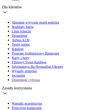
Dla klientów
Aktualne wytyczne przed podróżą
Rozkłady lotów
Linie lotnicze
Dreamliner
Airbus A330
Dodaj opinię
Katalogi
Program lojalnościowy Bumerang
Karty i bony
Filmowy Świat Rainbow
Informatsiya dla Hromadian Ukrainy
Wyjazdy grupowe
Incoming
Dostępność cyfrowa
Zasady korzystania
Warunki uczestnictwa
Przeczytaj koniecznie