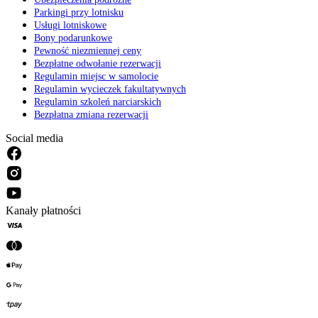
Parkingi przy lotnisku
Usługi lotniskowe
Bony podarunkowe
Pewność niezmiennej ceny
Bezpłatne odwołanie rezerwacji
Regulamin miejsc w samolocie
Regulamin wycieczek fakultatywnych
Regulamin szkoleń narciarskich
Bezpłatna zmiana rezerwacji
Social media
Kanały płatności