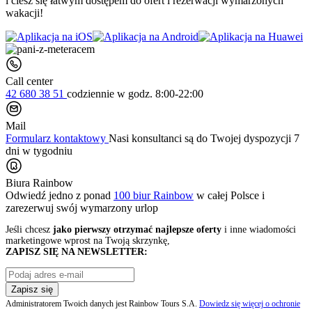
i ciesz się łatwym dostępem do ofert i rezerwacji wymarzonych
wakacji!
Call center
42 680 38 51
codziennie
w godz. 8:00-22:00
Mail
Formularz kontaktowy
Nasi konsultanci są do Twojej dyspozycji 7
dni w tygodniu
Biura Rainbow
Odwiedź jedno z ponad
100 biur Rainbow
w całej Polsce i
zarezerwuj swój
wymarzony urlop
Jeśli chcesz
jako pierwszy otrzymać najlepsze oferty
i inne wiadomości
marketingowe wprost na Twoją skrzynkę,
ZAPISZ SIĘ NA NEWSLETTER:
Zapisz się
Administratorem Twoich danych jest Rainbow Tours S.A.
Dowiedz się więcej o ochronie