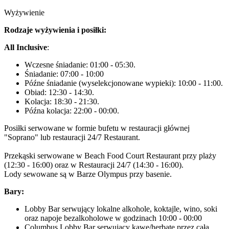
Wyżywienie
Rodzaje wyżywienia i posiłki:
All Inclusive
:
Wczesne śniadanie: 01:00 - 05:30.
Śniadanie: 07:00 - 10:00
Późne śniadanie (wyselekcjonowane wypieki): 10:00 - 11:00.
Obiad: 12:30 - 14:30.
Kolacja: 18:30 - 21:30.
Późna kolacja: 22:00 - 00:00.
Posiłki serwowane w formie bufetu w restauracji głównej
"Soprano" lub restauracji 24/7 Restaurant.
Przekąski serwowane w Beach Food Court Restaurant przy plaży
(12:30 - 16:00) oraz w Restauracji 24/7 (14:30 - 16:00).
Lody sewowane są w Barze Olympus przy basenie.
Bary:
Lobby Bar serwujący lokalne alkohole, koktajle, wino, soki
oraz napoje bezalkoholowe w godzinach 10:00 - 00:00
Columbus Lobby Bar serwujący kawę/herbatę przez całą