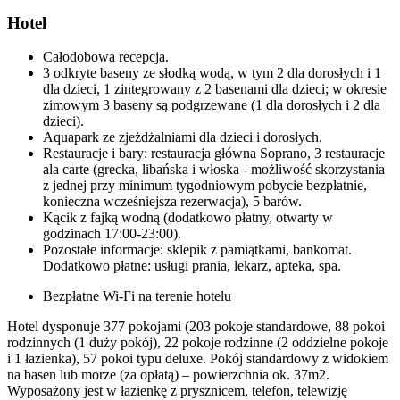
Hotel
Całodobowa recepcja.
3 odkryte baseny ze słodką wodą, w tym 2 dla dorosłych i 1
dla dzieci, 1 zintegrowany z 2 basenami dla dzieci; w okresie
zimowym 3 baseny są podgrzewane (1 dla dorosłych i 2 dla
dzieci).
Aquapark ze zjeżdżalniami dla dzieci i dorosłych.
Restauracje i bary: restauracja główna Soprano, 3 restauracje
ala carte (grecka, libańska i włoska - możliwość skorzystania
z jednej przy minimum tygodniowym pobycie bezpłatnie,
konieczna wcześniejsza rezerwacja), 5 barów.
Kącik z fajką wodną (dodatkowo płatny, otwarty w
godzinach 17:00-23:00).
Pozostałe informacje: sklepik z pamiątkami, bankomat.
Dodatkowo płatne: usługi prania, lekarz, apteka, spa.
Bezpłatne Wi-Fi na terenie hotelu
Hotel dysponuje 377 pokojami (203 pokoje standardowe, 88 pokoi
rodzinnych (1 duży pokój), 22 pokoje rodzinne (2 oddzielne pokoje
i 1 łazienka), 57 pokoi typu deluxe. Pokój standardowy z widokiem
na basen lub morze (za opłatą) – powierzchnia ok. 37m2.
Wyposażony jest w łazienkę z prysznicem, telefon, telewizję