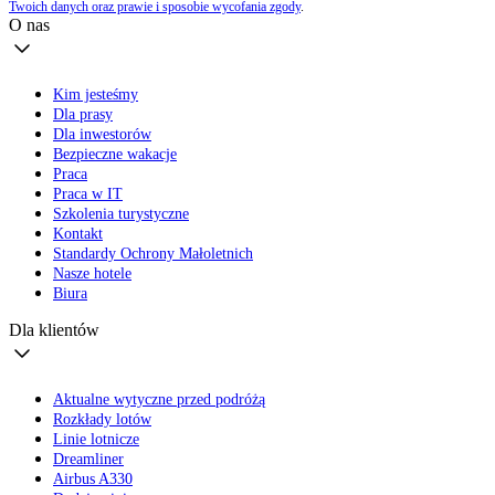
Twoich danych oraz prawie i sposobie wycofania zgody
.
O nas
Kim jesteśmy
Dla prasy
Dla inwestorów
Bezpieczne wakacje
Praca
Praca w IT
Szkolenia turystyczne
Kontakt
Standardy Ochrony Małoletnich
Nasze hotele
Biura
Dla klientów
Aktualne wytyczne przed podróżą
Rozkłady lotów
Linie lotnicze
Dreamliner
Airbus A330