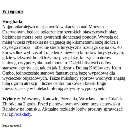
W regionie
Hurghada
Najpopularniejsza miejscowość wakacyjna nad Morzem
Czerwonym, będąca połączeniem szerokich piaszczystych plaż,
błękitnego morza oraz gwarancji słonecznej pogody. Wyrosła od
małej wioski rybackiej na ciągnącą się kilometrami oazę słońca i
czystego morza – obecnie strefa turystyczna rozciąga się na ok. 40
km wzdłuż wybrzeża! To jeden z niewielu kurortów turystycznych,
gdzie większość hoteli leży tuż przy plaży, kusząc amatorów
leniwego wypoczynku nad morzem. Dzięki bliskości cudów
starożytnego świata, takich jak Luksor z Doliną Królów czy Kom
Ombo, jednocześnie stanowi fantastyczną bazę wypadową dla
wycieczek objazdowych. Także miłośnicy sportów wodnych znajdą
tutaj ogrom atrakcji – liczne centra nurkowe i kitesurfingu
mieszczące się w hotelach oferują aktywny wypoczynek.
Wyloty z:
Warszawy, Katowic, Poznania, Wrocławia oraz Gdańska.
Zbiórka na 2 godz. Przed planowanym wylotem przy stanowisku
Rainbow na lotnisku. Aktualne rozkłady lotów prosimy sprawdzać
na:
r.pl/rozkłady
.
Sezonowość