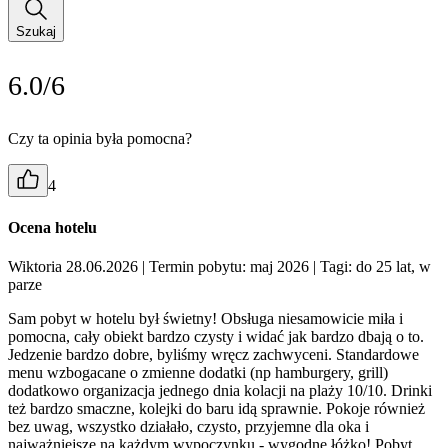
Szukaj
6.0/6
Czy ta opinia była pomocna?
4
Ocena hotelu
Wiktoria 28.06.2026
| Termin pobytu: maj 2026
| Tagi: do 25 lat, w
parze
Sam pobyt w hotelu był świetny! Obsługa niesamowicie miła i
pomocna, cały obiekt bardzo czysty i widać jak bardzo dbają o to.
Jedzenie bardzo dobre, byliśmy wręcz zachwyceni. Standardowe
menu wzbogacane o zmienne dodatki (np hamburgery, grill)
dodatkowo organizacja jednego dnia kolacji na plaży 10/10. Drinki
też bardzo smaczne, kolejki do baru idą sprawnie. Pokoje również
bez uwag, wszystko działało, czysto, przyjemne dla oka i
najważniejsze na każdym wypoczynku - wygodne łóżko! Pobyt