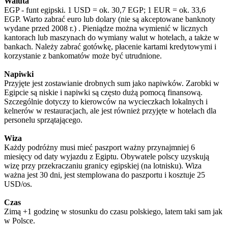
Waluta
EGP - funt egipski. 1 USD = ok. 30,7 EGP; 1 EUR = ok. 33,6
EGP. Warto zabrać euro lub dolary (nie są akceptowane banknoty
wydane przed 2008 r.) . Pieniądze można wymienić w licznych
kantorach lub maszynach do wymiany walut w hotelach, a także w
bankach. Należy zabrać gotówkę, płacenie kartami kredytowymi i
korzystanie z bankomatów może być utrudnione.
Napiwki
Przyjęte jest zostawianie drobnych sum jako napiwków. Zarobki w
Egipcie są niskie i napiwki są często dużą pomocą finansową.
Szczególnie dotyczy to kierowców na wycieczkach lokalnych i
kelnerów w restauracjach, ale jest również przyjęte w hotelach dla
personelu sprzątającego.
Wiza
Każdy podróżny musi mieć paszport ważny przynajmniej 6
miesięcy od daty wyjazdu z Egiptu. Obywatele polscy uzyskują
wizę przy przekraczaniu granicy egipskiej (na lotnisku). Wiza
ważna jest 30 dni, jest stemplowana do paszportu i kosztuje 25
USD/os.
Czas
Zimą +1 godzinę w stosunku do czasu polskiego, latem taki sam jak
w Polsce.