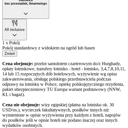
bez przesiadek, Smartwings
All inclusive
1 x Pokój
Pokój standardowy z widokiem na ogród lub basen
Zmień
Cena obejmuje:
przelot samolotem czarterowym do/z Hurghady,
opłaty lotniskowe, transfery lotnisko - hotel - lotnisko, 3,4,7,8,10,11,
14 lub 15 rozpoczętych dób hotelowych, wyżywienie wg opisu
zakwaterowania, obsługę polskiego przedstawiciela podczas
odprawy na lotnisku w Polsce, opiekę polskojęzycznego rezydenta,
pakiet ubezpieczeniowy TU Europa wariant podstawowy (NNW,
KL i bagaż).
Cena nie obejmuje:
wizy egipskiej (płatna na lotnisku ok. 30
USD/os.), wycieczek fakultatywnych, posiłków innych niż
wymienione w opisie wyżywienia przy każdym z hoteli, napojów
do posiłków jeśli w opisie hoteli nie podano inaczej oraz innych
wydatków osobistych.