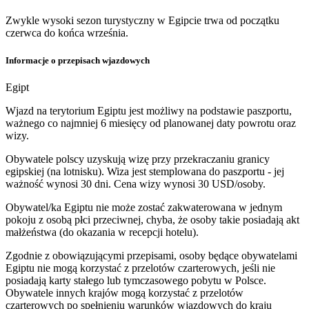
Zwykle wysoki sezon turystyczny w Egipcie trwa od początku
czerwca do końca września.
Informacje o przepisach wjazdowych
Egipt
Wjazd na terytorium Egiptu jest możliwy na podstawie paszportu,
ważnego co najmniej 6 miesięcy od planowanej daty powrotu oraz
wizy.
Obywatele polscy uzyskują wizę przy przekraczaniu granicy
egipskiej (na lotnisku). Wiza jest stemplowana do paszportu - jej
ważność wynosi 30 dni. Cena wizy wynosi 30 USD/osoby.
Obywatel/ka Egiptu nie może zostać zakwaterowana w jednym
pokoju z osobą płci przeciwnej, chyba, że osoby takie posiadają akt
małżeństwa (do okazania w recepcji hotelu).
Zgodnie z obowiązującymi przepisami, osoby będące obywatelami
Egiptu nie mogą korzystać z przelotów czarterowych, jeśli nie
posiadają karty stałego lub tymczasowego pobytu w Polsce.
Obywatele innych krajów mogą korzystać z przelotów
czarterowych po spełnieniu warunków wjazdowych do kraju