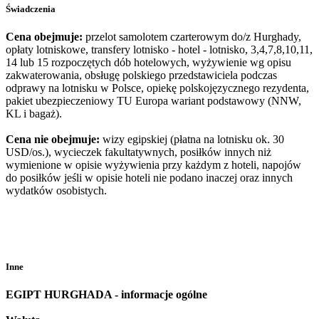
Świadczenia
Cena obejmuje:
przelot samolotem czarterowym do/z Hurghady,
opłaty lotniskowe, transfery lotnisko - hotel - lotnisko, 3,4,7,8,10,11,
14 lub 15 rozpoczętych dób hotelowych, wyżywienie wg opisu
zakwaterowania, obsługę polskiego przedstawiciela podczas
odprawy na lotnisku w Polsce, opiekę polskojęzycznego rezydenta,
pakiet ubezpieczeniowy TU Europa wariant podstawowy (NNW,
KL i bagaż).
Cena nie obejmuje:
wizy egipskiej (płatna na lotnisku ok. 30
USD/os.), wycieczek fakultatywnych, posiłków innych niż
wymienione w opisie wyżywienia przy każdym z hoteli, napojów
do posiłków jeśli w opisie hoteli nie podano inaczej oraz innych
wydatków osobistych.
Inne
EGIPT HURGHADA - informacje ogólne