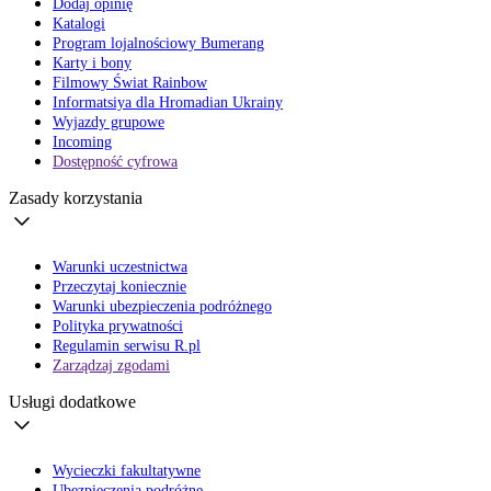
Dodaj opinię
Katalogi
Program lojalnościowy Bumerang
Karty i bony
Filmowy Świat Rainbow
Informatsiya dla Hromadian Ukrainy
Wyjazdy grupowe
Incoming
Dostępność cyfrowa
Zasady korzystania
Warunki uczestnictwa
Przeczytaj koniecznie
Warunki ubezpieczenia podróżnego
Polityka prywatności
Regulamin serwisu R.pl
Zarządzaj zgodami
Usługi dodatkowe
Wycieczki fakultatywne
Ubezpieczenia podróżne