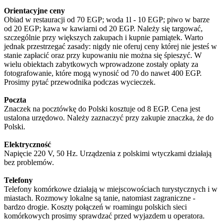
Orientacyjne ceny
Obiad w restauracji od 70 EGP; woda 1l - 10 EGP; piwo w barze
od 20 EGP; kawa w kawiarni od 20 EGP. Należy się targować,
szczególnie przy większych zakupach i kupnie pamiątek. Warto
jednak przestrzegać zasady: nigdy nie oferuj ceny której nie jesteś w
stanie zapłacić oraz przy kupowaniu nie można się śpieszyć. W
wielu obiektach zabytkowych wprowadzone zostały opłaty za
fotografowanie, które mogą wynosić od 70 do nawet 400 EGP.
Prosimy pytać przewodnika podczas wycieczek.
Poczta
Znaczek na pocztówkę do Polski kosztuje od 8 EGP. Cena jest
ustalona urzędowo. Należy zaznaczyć przy zakupie znaczka, że do
Polski.
Elektryczność
Napięcie 220 V, 50 Hz. Urządzenia z polskimi wtyczkami działają
bez problemów.
Telefony
Telefony komórkowe działają w miejscowościach turystycznych i w
miastach. Rozmowy lokalne są tanie, natomiast zagraniczne -
bardzo drogie. Koszty połączeń w roamingu polskich sieci
komórkowych prosimy sprawdzać przed wyjazdem u operatora.