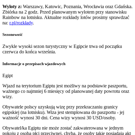
Wyloty z:
Warszawy, Katowic, Poznania, Wrocławia oraz Gdańska.
Zbiórka na 2 godz. Przed planowanym wylotem przy stanowisku
Rainbow na lotnisku. Aktualne rozkłady lotów prosimy sprawdzać
na:
r.pl/rozkłady
.
Sezonowość
Zwykle wysoki sezon turystyczny w Egipcie trwa od początku
czerwca do końca września.
Informacje o przepisach wjazdowych
Egipt
Wjazd na terytorium Egiptu jest możliwy na podstawie paszportu,
ważnego co najmniej 6 miesięcy od planowanej daty powrotu oraz
wizy.
Obywatele polscy uzyskują wizę przy przekraczaniu granicy
egipskiej (na lotnisku). Wiza jest stemplowana do paszportu - jej
ważność wynosi 30 dni. Cena wizy wynosi 30 USD/osoby.
Obywatel/ka Egiptu nie może zostać zakwaterowana w jednym
pokoju z osobą płci przeciwnej, chyba, że osoby takie posiadają akt