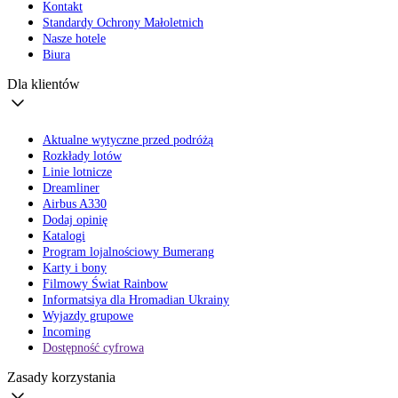
Kontakt
Standardy Ochrony Małoletnich
Nasze hotele
Biura
Dla klientów
Aktualne wytyczne przed podróżą
Rozkłady lotów
Linie lotnicze
Dreamliner
Airbus A330
Dodaj opinię
Katalogi
Program lojalnościowy Bumerang
Karty i bony
Filmowy Świat Rainbow
Informatsiya dla Hromadian Ukrainy
Wyjazdy grupowe
Incoming
Dostępność cyfrowa
Zasady korzystania