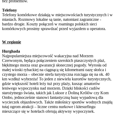
bez problemów.
Telefony
Telefony komórkowe działają w miejscowościach turystycznych i w
miastach. Rozmowy lokalne są tanie, natomiast zagraniczne -
bardzo drogie. Koszty połączeń w roamingu polskich sieci
komórkowych prosimy sprawdzać przed wyjazdem u operatora.
W regionie
Hurghada
Najpopularniejsza miejscowość wakacyjna nad Morzem
Czerwonym, będąca połączeniem szerokich piaszczystych plaż,
błękitnego morza oraz gwarancji słonecznej pogody. Wyrosła od
małej wioski rybackiej na ciągnącą się kilometrami oazę słońca i
czystego morza – obecnie strefa turystyczna rozciąga się na ok. 40
km wzdłuż wybrzeża! To jeden z niewielu kurortów turystycznych,
gdzie większość hoteli leży tuż przy plaży, kusząc amatorów
leniwego wypoczynku nad morzem. Dzięki bliskości cudów
starożytnego świata, takich jak Luksor z Doliną Królów czy Kom
Ombo, jednocześnie stanowi fantastyczną bazę wypadową dla
wycieczek objazdowych. Także miłośnicy sportów wodnych znajdą
tutaj ogrom atrakcji – liczne centra nurkowe i kitesurfingu
mieszczące się w hotelach oferują aktywny wypoczynek.