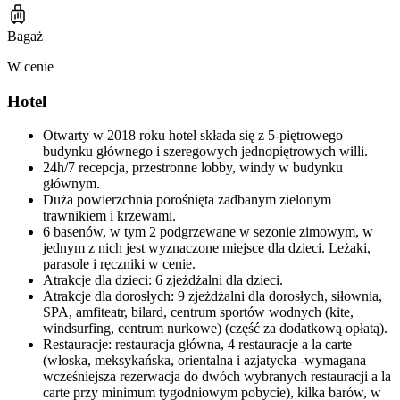
Bagaż
W cenie
Hotel
Otwarty w 2018 roku hotel składa się z 5-piętrowego
budynku głównego i szeregowych jednopiętrowych willi.
24h/7 recepcja, przestronne lobby, windy w budynku
głównym.
Duża powierzchnia porośnięta zadbanym zielonym
trawnikiem i krzewami.
6 basenów, w tym 2 podgrzewane w sezonie zimowym, w
jednym z nich jest wyznaczone miejsce dla dzieci. Leżaki,
parasole i ręczniki w cenie.
Atrakcje dla dzieci: 6 zjeżdżalni dla dzieci.
Atrakcje dla dorosłych: 9 zjeżdżalni dla dorosłych, siłownia,
SPA, amfiteatr, bilard, centrum sportów wodnych (kite,
windsurfing, centrum nurkowe) (część za dodatkową opłatą).
Restauracje: restauracja główna, 4 restauracje a la carte
(włoska, meksykańska, orientalna i azjatycka -wymagana
wcześniejsza rezerwacja do dwóch wybranych restauracji a la
carte przy minimum tygodniowym pobycie), kilka barów, w