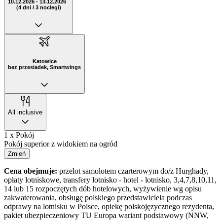
10.12.2026 - 13.12.2026
(4 dni / 3 noclegi)
Katowice
bez przesiadek, Smartwings
All inclusive
1 x Pokój
Pokój superior z widokiem na ogród
Zmień
Cena obejmuje:
przelot samolotem czarterowym do/z Hurghady,
opłaty lotniskowe, transfery lotnisko - hotel - lotnisko, 3,4,7,8,10,11,
14 lub 15 rozpoczętych dób hotelowych, wyżywienie wg opisu
zakwaterowania, obsługę polskiego przedstawiciela podczas
odprawy na lotnisku w Polsce, opiekę polskojęzycznego rezydenta,
pakiet ubezpieczeniowy TU Europa wariant podstawowy (NNW,