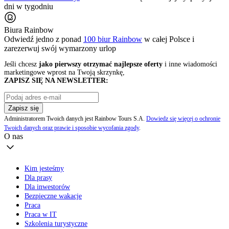
dni w tygodniu
Biura Rainbow
Odwiedź jedno z ponad
100 biur Rainbow
w całej Polsce i
zarezerwuj swój
wymarzony urlop
Jeśli chcesz
jako pierwszy otrzymać najlepsze oferty
i inne wiadomości
marketingowe wprost na Twoją skrzynkę,
ZAPISZ SIĘ NA NEWSLETTER:
Zapisz się
Administratorem Twoich danych jest Rainbow Tours S.A.
Dowiedz się więcej o ochronie
Twoich danych oraz prawie i sposobie wycofania zgody
.
O nas
Kim jesteśmy
Dla prasy
Dla inwestorów
Bezpieczne wakacje
Praca
Praca w IT
Szkolenia turystyczne