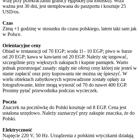
wizę przy przekraczaniu granicy egipskiej (na lotnisku). Wiza
ważna jest 30 dni, jest stemplowana do paszportu i kosztuje 25
USD/os.
Czas
Zimą +1 godzinę w stosunku do czasu polskiego, latem taki sam jak
w Polsce.
Orientacyjne ceny
Obiad w restauracji od 70 EGP; woda 1l - 10 EGP; piwo w barze
od 20 EGP; kawa w kawiarni od 20 EGP. Należy się targować,
szczególnie przy większych zakupach i kupnie pamiątek. Warto
jednak przestrzegać zasady: nigdy nie oferuj ceny której nie jesteś w
stanie zapłacić oraz przy kupowaniu nie można się śpieszyć. W
wielu obiektach zabytkowych wprowadzone zostały opłaty za
fotografowanie, które mogą wynosić od 70 do nawet 400 EGP.
Prosimy pytać przewodnika podczas wycieczek.
Poczta
Znaczek na pocztówkę do Polski kosztuje od 8 EGP. Cena jest
ustalona urzędowo. Należy zaznaczyć przy zakupie znaczka, że do
Polski.
Elektryczność
Napięcie 220 V, 50 Hz. Urządzenia z polskimi wtyczkami działają