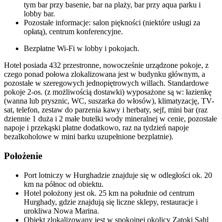
tym bar przy basenie, bar na plaży, bar przy aqua parku i
lobby bar.
Pozostałe informacje: salon piękności (niektóre usługi za
opłatą), centrum konferencyjne.
Bezpłatne Wi-Fi w lobby i pokojach.
Hotel posiada 432 przestronne, nowocześnie urządzone pokoje, z
czego ponad połowa zlokalizowana jest w budynku głównym, a
pozostałe w szeregowych jednopiętrowych willach. Standardowe
pokoje 2-os. (z możliwością dostawki) wyposażone są w: łazienkę
(wanna lub prysznic, WC, suszarka do włosów), klimatyzację, TV-
sat, telefon, zestaw do parzenia kawy i herbaty, sejf, mini bar (raz
dziennie 1 duża i 2 małe butelki wody mineralnej w cenie, pozostałe
napoje i przekąski płatne dodatkowo, raz na tydzień napoje
bezalkoholowe w mini barku uzupełnione bezplatnie).
Położenie
Port lotniczy w Hurghadzie znajduje się w odległości ok. 20
km na północ od obiektu.
Hotel położony jest ok. 25 km na południe od centrum
Hurghady, gdzie znajdują się liczne sklepy, restauracje i
urokliwa Nowa Marina.
Obiekt zlokalizowany jest w spokojnej okolicy Zatoki Sahl