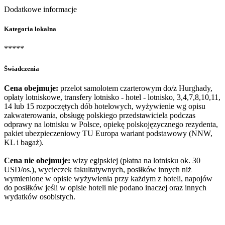
Dodatkowe informacje
Kategoria lokalna
*****
Świadczenia
Cena obejmuje:
przelot samolotem czarterowym do/z Hurghady,
opłaty lotniskowe, transfery lotnisko - hotel - lotnisko, 3,4,7,8,10,11,
14 lub 15 rozpoczętych dób hotelowych, wyżywienie wg opisu
zakwaterowania, obsługę polskiego przedstawiciela podczas
odprawy na lotnisku w Polsce, opiekę polskojęzycznego rezydenta,
pakiet ubezpieczeniowy TU Europa wariant podstawowy (NNW,
KL i bagaż).
Cena nie obejmuje:
wizy egipskiej (płatna na lotnisku ok. 30
USD/os.), wycieczek fakultatywnych, posiłków innych niż
wymienione w opisie wyżywienia przy każdym z hoteli, napojów
do posiłków jeśli w opisie hoteli nie podano inaczej oraz innych
wydatków osobistych.