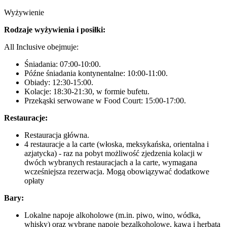
Wyżywienie
Rodzaje wyżywienia i posiłki:
All Inclusive obejmuje:
Śniadania: 07:00-10:00.
Późne śniadania kontynentalne: 10:00-11:00.
Obiady: 12:30-15:00.
Kolacje: 18:30-21:30, w formie bufetu.
Przekąski serwowane w Food Court: 15:00-17:00.
Restauracje:
Restauracja główna.
4 restauracje a la carte (włoska, meksykańska, orientalna i
azjatycka) - raz na pobyt możliwość zjedzenia kolacji w
dwóch wybranych restauracjach a la carte, wymagana
wcześniejsza rezerwacja. Mogą obowiązywać dodatkowe
opłaty
Bary:
Lokalne napoje alkoholowe (m.in. piwo, wino, wódka,
whisky) oraz wybrane napoje bezalkoholowe, kawa i herbata