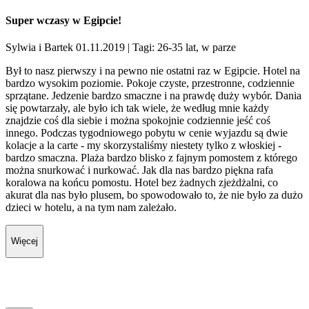
Super wczasy w Egipcie!
Sylwia i Bartek 01.11.2019
| Tagi: 26-35 lat, w parze
Był to nasz pierwszy i na pewno nie ostatni raz w Egipcie. Hotel na
bardzo wysokim poziomie. Pokoje czyste, przestronne, codziennie
sprzątane. Jedzenie bardzo smaczne i na prawdę duży wybór. Dania
się powtarzały, ale było ich tak wiele, że według mnie każdy
znajdzie coś dla siebie i można spokojnie codziennie jeść coś
innego. Podczas tygodniowego pobytu w cenie wyjazdu są dwie
kolacje a la carte - my skorzystaliśmy niestety tylko z włoskiej -
bardzo smaczna. Plaża bardzo blisko z fajnym pomostem z którego
można snurkować i nurkować. Jak dla nas bardzo piękna rafa
koralowa na końcu pomostu. Hotel bez żadnych zjeżdżalni, co
akurat dla nas było plusem, bo spowodowało to, że nie było za dużo
dzieci w hotelu, a na tym nam zależało.
Więcej