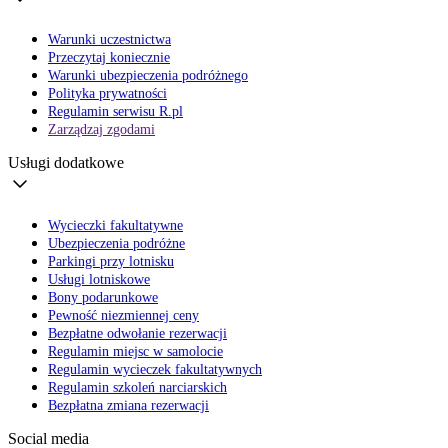
Warunki uczestnictwa
Przeczytaj koniecznie
Warunki ubezpieczenia podróżnego
Polityka prywatności
Regulamin serwisu R.pl
Zarządzaj zgodami
Usługi dodatkowe
Wycieczki fakultatywne
Ubezpieczenia podróżne
Parkingi przy lotnisku
Usługi lotniskowe
Bony podarunkowe
Pewność niezmiennej ceny
Bezpłatne odwołanie rezerwacji
Regulamin miejsc w samolocie
Regulamin wycieczek fakultatywnych
Regulamin szkoleń narciarskich
Bezpłatna zmiana rezerwacji
Social media