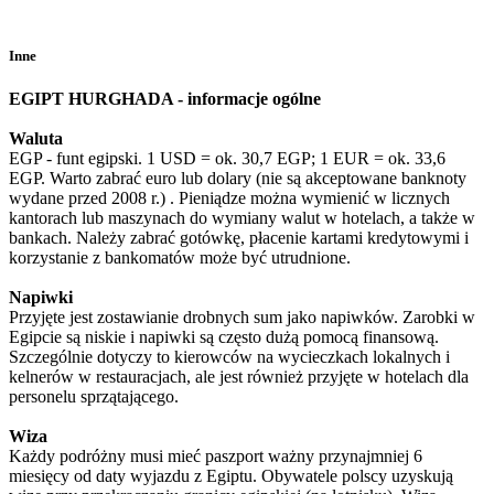
Inne
EGIPT HURGHADA - informacje ogólne
Waluta
EGP - funt egipski. 1 USD = ok. 30,7 EGP; 1 EUR = ok. 33,6
EGP. Warto zabrać euro lub dolary (nie są akceptowane banknoty
wydane przed 2008 r.) . Pieniądze można wymienić w licznych
kantorach lub maszynach do wymiany walut w hotelach, a także w
bankach. Należy zabrać gotówkę, płacenie kartami kredytowymi i
korzystanie z bankomatów może być utrudnione.
Napiwki
Przyjęte jest zostawianie drobnych sum jako napiwków. Zarobki w
Egipcie są niskie i napiwki są często dużą pomocą finansową.
Szczególnie dotyczy to kierowców na wycieczkach lokalnych i
kelnerów w restauracjach, ale jest również przyjęte w hotelach dla
personelu sprzątającego.
Wiza
Każdy podróżny musi mieć paszport ważny przynajmniej 6
miesięcy od daty wyjazdu z Egiptu. Obywatele polscy uzyskują