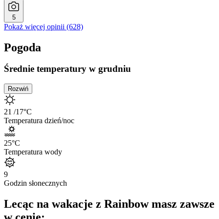
5
Pokaż więcej opinii (628)
Pogoda
Średnie temperatury w grudniu
Rozwiń
21
/17
°C
Temperatura dzień/noc
25
°C
Temperatura wody
9
Godzin słonecznych
Lecąc na wakacje z Rainbow masz zawsze
w cenie: