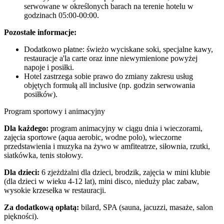
serwowane w określonych barach na terenie hotelu w
godzinach 05:00-00:00.
Pozostałe informacje:
Dodatkowo płatne: świeżo wyciskane soki, specjalne kawy,
restauracje a'la carte oraz inne niewymienione powyżej
napoje i posiłki.
Hotel zastrzega sobie prawo do zmiany zakresu usług
objętych formułą all inclusive (np. godzin serwowania
posiłków).
Program sportowy i animacyjny
Dla każdego:
program animacyjny w ciągu dnia i wieczorami,
zajęcia sportowe (aqua aerobic, wodne polo), wieczorne
przedstawienia i muzyka na żywo w amfiteatrze, siłownia, rzutki,
siatkówka, tenis stołowy.
Dla dzieci:
6 zjeżdżalni dla dzieci, brodzik, zajęcia w mini klubie
(dla dzieci w wieku 4-12 lat), mini disco, nieduży plac zabaw,
wysokie krzesełka w restauracji.
Za dodatkową opłatą:
bilard, SPA (sauna, jacuzzi, masaże, salon
piękności).