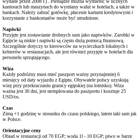
wydane przed 2008 r.) . Pieniądze można wymienić w licznych
kantorach lub maszynach do wymiany walut w hotelach, a także w
bankach. Należy zabrać gotówkę, płacenie kartami kredytowymi i
korzystanie z bankomatów może być utrudnione.
Napiwki
Przyjęte jest zostawianie drobnych sum jako napiwków. Zarobki w
Egipcie są niskie i napiwki są często dużą pomocą finansową.
Szczególnie dotyczy to kierowców na wycieczkach lokalnych i
kelnerów w restauracjach, ale jest również przyjęte w hotelach dla
personelu sprzątającego.
Wiza
Każdy podróżny musi mieć paszport ważny przynajmniej 6
miesięcy od daty wyjazdu z Egiptu. Obywatele polscy uzyskują
wizę przy przekraczaniu granicy egipskiej (na lotnisku). Wiza
ważna jest 30 dni, jest stemplowana do paszportu i kosztuje 25
USD/os.
Czas
Zimą +1 godzinę w stosunku do czasu polskiego, latem taki sam jak
w Polsce.
Orientacyjne ceny
Obiad w restauracji od 70 EGP; woda 1l - 10 EGP; piwo w barze