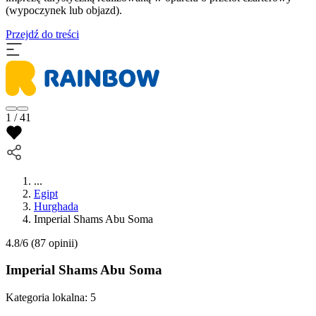
(wypoczynek lub objazd).
Przejdź do treści
1 / 41
...
Egipt
Hurghada
Imperial Shams Abu Soma
4.8/6
(87 opinii)
Imperial Shams Abu Soma
Kategoria lokalna:
5