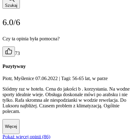
Szukaj
6.0/6
Czy ta opinia była pomocna?
73
Pozytywny
Piotr, Myślenice 07.06.2022
| Tagi: 56-65 lat, w parze
Siódmy raz w hotelu. Cena do jakości b . korzystania. Na wodne
sporty idealnie wieje. Obsługa doskonale mówi po arabsku i nie
tylko. Rafa skromna ale niespodzianki w wodzie rewelacja. Do
Luksoru najbliżej. Czasem problem z klimatyzacją. Ogólnie
polecam.
Więcej
Pokaż więcej opinii (86)