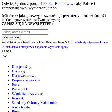
Odwiedź jedno z ponad
100 biur Rainbow
w całej Polsce i
zarezerwuj swój
wymarzony urlop
Jeśli chcesz
jako pierwszy otrzymać najlepsze oferty
i inne wiadomości
marketingowe wprost na Twoją skrzynkę,
ZAPISZ SIĘ NA NEWSLETTER:
Zapisz się
Administratorem Twoich danych jest Rainbow Tours S.A.
Dowiedz się więcej o ochronie
Twoich danych oraz prawie i sposobie wycofania zgody
.
O nas
Kim jesteśmy
Dla prasy
Dla inwestorów
Bezpieczne wakacje
Praca
Praca w IT
Szkolenia turystyczne
Kontakt
Standardy Ochrony Małoletnich
Nasze hotele
Biura