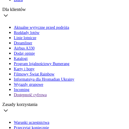
Dla klientów
Aktualne wytyczne przed podróżą
Rozkłady lotów
Linie lotnicze
Dreamliner
Airbus A330
Dodaj opinię
Katalogi
Program lojalnościowy Bumerang
Karty i bony
Filmowy Świat Rainbow
Informatsiya dla Hromadian Ukrainy
Wyjazdy grupowe
Incoming
Dostępność cyfrowa
Zasady korzystania
Warunki uczestnictwa
Przeczytaj koniecznie