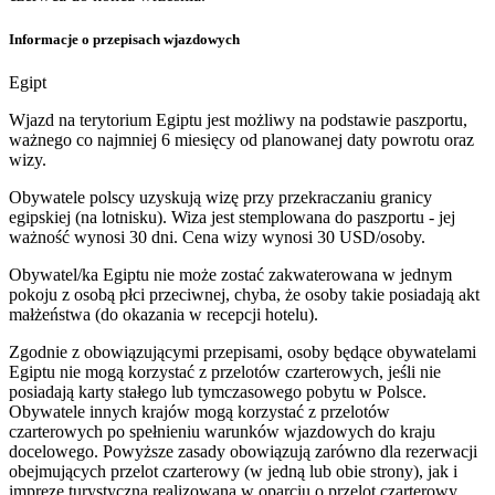
Informacje o przepisach wjazdowych
Egipt
Wjazd na terytorium Egiptu jest możliwy na podstawie paszportu,
ważnego co najmniej 6 miesięcy od planowanej daty powrotu oraz
wizy.
Obywatele polscy uzyskują wizę przy przekraczaniu granicy
egipskiej (na lotnisku). Wiza jest stemplowana do paszportu - jej
ważność wynosi 30 dni. Cena wizy wynosi 30 USD/osoby.
Obywatel/ka Egiptu nie może zostać zakwaterowana w jednym
pokoju z osobą płci przeciwnej, chyba, że osoby takie posiadają akt
małżeństwa (do okazania w recepcji hotelu).
Zgodnie z obowiązującymi przepisami, osoby będące obywatelami
Egiptu nie mogą korzystać z przelotów czarterowych, jeśli nie
posiadają karty stałego lub tymczasowego pobytu w Polsce.
Obywatele innych krajów mogą korzystać z przelotów
czarterowych po spełnieniu warunków wjazdowych do kraju
docelowego. Powyższe zasady obowiązują zarówno dla rezerwacji
obejmujących przelot czarterowy (w jedną lub obie strony), jak i
imprezę turystyczną realizowaną w oparciu o przelot czarterowy