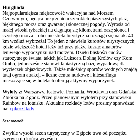
Hurghada
Najpopularniejsza miejscowość wakacyjna nad Morzem
Czerwonym, będąca połączeniem szerokich piaszczystych plaż,
błękitnego morza oraz gwarancji słonecznej pogody. Wyrosła od
małej wioski rybackiej na ciągnącą się kilometrami oazę słońca i
czystego morza – obecnie strefa turystyczna rozciąga się na ok. 40
km wzdłuż wybrzeża! To jeden z niewielu kurortów turystycznych,
gdzie większość hoteli leży tuż przy plaży, kusząc amatorów
leniwego wypoczynku nad morzem. Dzięki bliskości cudów
starożytnego świata, takich jak Luksor z Doliną Królów czy Kom
Ombo, jednocześnie stanowi fantastyczną bazę wypadową dla
wycieczek objazdowych. Także miłośnicy sportów wodnych znajdą
tutaj ogrom atrakcji – liczne centra nurkowe i kitesurfingu
mieszczące się w hotelach oferują aktywny wypoczynek.
Wyloty z:
Warszawy, Katowic, Poznania, Wrocławia oraz Gdańska.
Zbiórka na 2 godz. Przed planowanym wylotem przy stanowisku
Rainbow na lotnisku. Aktualne rozkłady lotów prosimy sprawdzać
na:
r.pl/rozkłady
.
Sezonowość
Zwykle wysoki sezon turystyczny w Egipcie trwa od początku
czerwca do końca września.