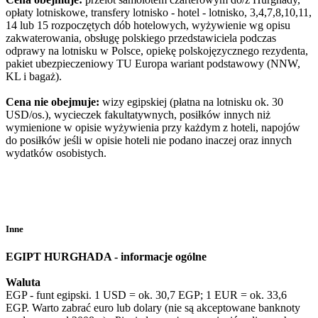
opłaty lotniskowe, transfery lotnisko - hotel - lotnisko, 3,4,7,8,10,11,
14 lub 15 rozpoczętych dób hotelowych, wyżywienie wg opisu
zakwaterowania, obsługę polskiego przedstawiciela podczas
odprawy na lotnisku w Polsce, opiekę polskojęzycznego rezydenta,
pakiet ubezpieczeniowy TU Europa wariant podstawowy (NNW,
KL i bagaż).
Cena nie obejmuje:
wizy egipskiej (płatna na lotnisku ok. 30
USD/os.), wycieczek fakultatywnych, posiłków innych niż
wymienione w opisie wyżywienia przy każdym z hoteli, napojów
do posiłków jeśli w opisie hoteli nie podano inaczej oraz innych
wydatków osobistych.
Inne
EGIPT HURGHADA - informacje ogólne
Waluta
EGP - funt egipski. 1 USD = ok. 30,7 EGP; 1 EUR = ok. 33,6
EGP. Warto zabrać euro lub dolary (nie są akceptowane banknoty