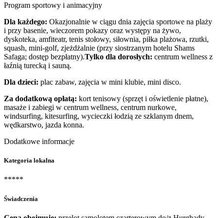
Program sportowy i animacyjny
Dla każdego:
Okazjonalnie w ciągu dnia zajęcia sportowe na plaży
i przy basenie, wieczorem pokazy oraz występy na żywo,
dyskoteka, amfiteatr, tenis stołowy, siłownia, piłka plażowa, rzutki,
squash, mini-golf, zjeżdżalnie (przy siostrzanym hotelu Shams
Safaga; dostęp bezpłatny).
Tylko dla dorosłych:
centrum wellness z
łaźnią turecką i sauną.
Dla dzieci:
plac zabaw, zajęcia w mini klubie, mini disco.
Za dodatkową opłatą:
kort tenisowy (sprzęt i oświetlenie płatne),
masaże i zabiegi w centrum wellness, centrum nurkowe,
windsurfing, kitesurfing, wycieczki łodzią ze szklanym dnem,
wędkarstwo, jazda konna.
Dodatkowe informacje
Kategoria lokalna
*****
Świadczenia
Cena obejmuje:
przelot samolotem czarterowym do/z Hurghady,