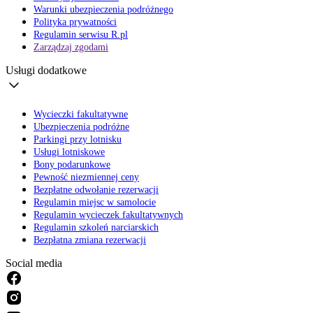
Warunki ubezpieczenia podróżnego
Polityka prywatności
Regulamin serwisu R.pl
Zarządzaj zgodami
Usługi dodatkowe
Wycieczki fakultatywne
Ubezpieczenia podróżne
Parkingi przy lotnisku
Usługi lotniskowe
Bony podarunkowe
Pewność niezmiennej ceny
Bezpłatne odwołanie rezerwacji
Regulamin miejsc w samolocie
Regulamin wycieczek fakultatywnych
Regulamin szkoleń narciarskich
Bezpłatna zmiana rezerwacji
Social media