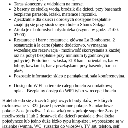
Taras słoneczny z widokiem na morze.
2 baseny ze słodką wodą, brodzik dla dzieci, przy basenach
bezpłatne parasole, leżaki, materace i ręczniki.
Zjeżdżalnie dla dzieci i dorosłych dostępne bezpłatnie -
znajdują się przy siostrzanym hotelu Shams Safaga.
Atrakcje dla dorosłych: dyskoteka (czynna w godz. 21:00-
03:00).
Restauracje i bary : restauracja główna La Bonbonera, 2
restauracje à la carte (płatne dodatkowo, wymagana
wcześniejsza rezerwacja - możliwość skorzystania z każdej
raz na pobyt bezpłatnie przy minimum tygodniowym
pobycie): Portofino – włoska, El Khan – orientalna; bar w
lobby, kawiarnia, bar z przekąskami przy basenie, bar na
plaży.
Pozostałe informacje: sklep z pamiątkami, sala konferencyjna.
Dostęp do WiFi na terenie całego hotelu za dodatkową
opłatą. Bezpłatny dostęp do WiFi tylko w recepcji hotelu
Hotel składa się z trzech 5-piętrowych budynków, w których
rozlokowane są 322 jasne i przestronne pokoje. Standardowe
pokoje 2-os. (możliwa 1 dostawka) oraz pokoje superior 2-os. (z
możliwością 1 lub 2 dostawek dla dzieci) posiadają dwa łóżka
pojedyncze lub jedno duże łóżko typu king-size i wyposażone są w
łazienkę (wanna, WC, suszarka do włosów), TV sat, telefon, sejf,