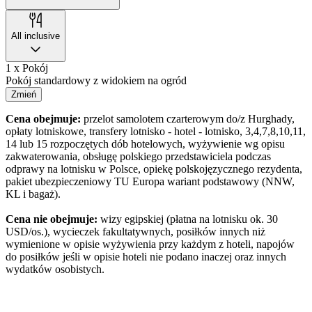
All inclusive
1 x Pokój
Pokój standardowy z widokiem na ogród
Zmień
Cena obejmuje:
przelot samolotem czarterowym do/z Hurghady,
opłaty lotniskowe, transfery lotnisko - hotel - lotnisko, 3,4,7,8,10,11,
14 lub 15 rozpoczętych dób hotelowych, wyżywienie wg opisu
zakwaterowania, obsługę polskiego przedstawiciela podczas
odprawy na lotnisku w Polsce, opiekę polskojęzycznego rezydenta,
pakiet ubezpieczeniowy TU Europa wariant podstawowy (NNW,
KL i bagaż).
Cena nie obejmuje:
wizy egipskiej (płatna na lotnisku ok. 30
USD/os.), wycieczek fakultatywnych, posiłków innych niż
wymienione w opisie wyżywienia przy każdym z hoteli, napojów
do posiłków jeśli w opisie hoteli nie podano inaczej oraz innych
wydatków osobistych.