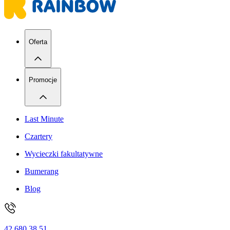
Oferta
Promocje
Last Minute
Czartery
Wycieczki fakultatywne
Bumerang
Blog
42 680 38 51