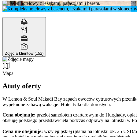
Zdjęcia klientów (152)
Mapa
Atuty oferty
W Lemon & Soul Makadi Bay zapach owoców cytrusowych przenika lobb
wypełnione zabawą wakacje! Hotel tylko dla dorosłych.
Cena obejmuje:
przelot samolotem czarterowym do Hurghady, opłaty 
obsługę polskiego przedstawiciela podczas odprawy na lotnisku w 
Cena nie obejmuje:
wizy egipskiej (płatna na lotnisku ok. 25 USD/
opisie hoteli nie podano inaczej oraz innych wydatków osobistych.