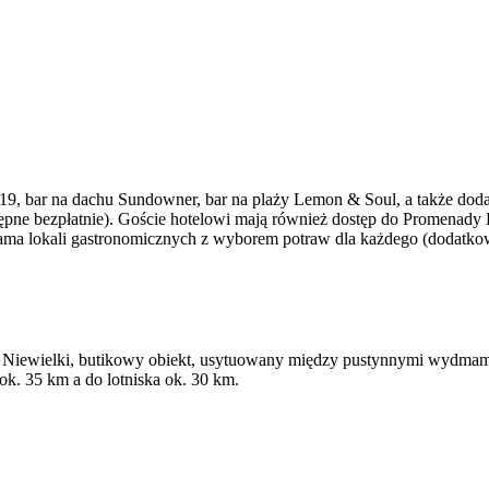
 19, bar na dachu Sundowner, bar na plaży Lemon & Soul, a także dodat
tępne bezpłatnie). Goście hotelowi mają również dostęp do Promenady 
ma lokali gastronomicznych z wyborem potraw dla każdego (dodatkow
. Niewielki, butikowy obiekt, usytuowany między pustynnymi wydmami
k. 35 km a do lotniska ok. 30 km.