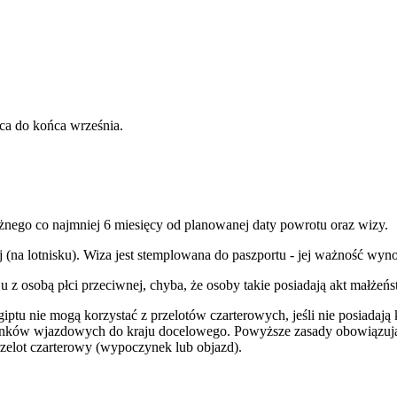
ca do końca września.
żnego co najmniej 6 miesięcy od planowanej daty powrotu oraz wizy.
j (na lotnisku). Wiza jest stemplowana do paszportu - jej ważność wy
 osobą płci przeciwnej, chyba, że osoby takie posiadają akt małżeńst
tu nie mogą korzystać z przelotów czarterowych, jeśli nie posiadają
unków wjazdowych do kraju docelowego. Powyższe zasady obowiązują 
przelot czarterowy (wypoczynek lub objazd).