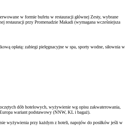
) serwowane w formie bufetu w restauracji głównej Zesty, wybrane
nej restauracji przy Promenadzie Makadi (wymagana wcześniejsza
tkową opłatą: zabiegi pielęgnacyjne w spa, sporty wodne, siłownia w
rozpoczętych dób hotelowych, wyżywienie wg opisu zakwaterowania,
TU Europa wariant podstawowy (NNW, KL i bagaż).
isie wyżywienia przy każdym z hoteli, napojów do posiłków jeśli w