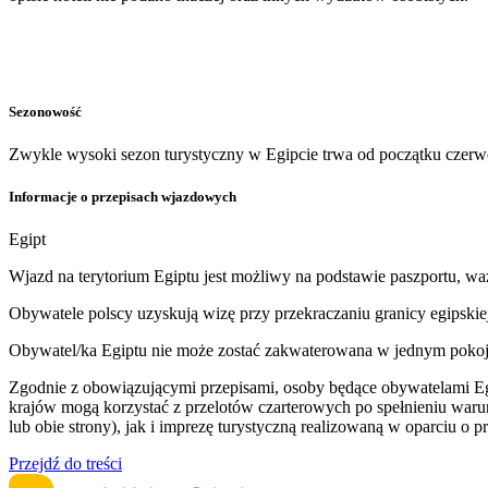
Sezonowość
Zwykle wysoki sezon turystyczny w Egipcie trwa od początku czerw
Informacje o przepisach wjazdowych
Egipt
Wjazd na terytorium Egiptu jest możliwy na podstawie paszportu, wa
Obywatele polscy uzyskują wizę przy przekraczaniu granicy egipskie
Obywatel/ka Egiptu nie może zostać zakwaterowana w jednym pokoju z
Zgodnie z obowiązującymi przepisami, osoby będące obywatelami Egip
krajów mogą korzystać z przelotów czarterowych po spełnieniu war
lub obie strony), jak i imprezę turystyczną realizowaną w oparciu o 
Przejdź do treści