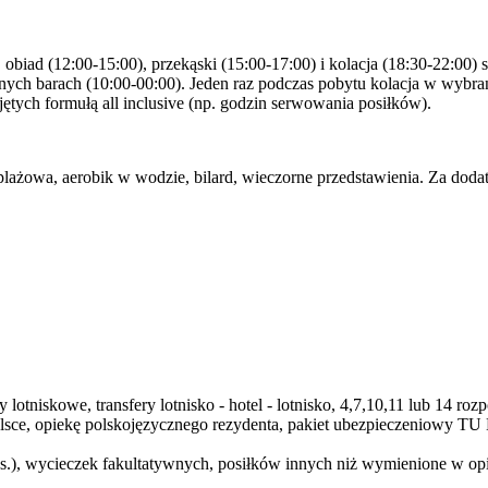
), obiad (12:00-15:00), przekąski (15:00-17:00) i kolacja (18:30-22:00
ch barach (10:00-00:00). Jeden raz podczas pobytu kolacja w wybra
jętych formułą all inclusive (np. godzin serwowania posiłków).
 plażowa, aerobik w wodzie, bilard, wieczorne przedstawienia. Za doda
lotniskowe, transfery lotnisko - hotel - lotnisko, 4,7,10,11 lub 14 
Polsce, opiekę polskojęzycznego rezydenta, pakiet ubezpieczeniowy 
os.), wycieczek fakultatywnych, posiłków innych niż wymienione w op