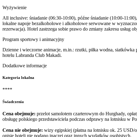
Wyżywienie
All inclusive: śniadanie (06:30-10:00), późne śniadanie (10:00-11:00
lokalne napoje bezalkoholowe i alkoholowe serwowane w wyznaczony
rezerwacja). Hotel zastrzega sobie prawo do zmiany zakresu usług ob
Program sportowy i animacyjny
Dzienne i wieczorne animacje, m.in.: rzutki, piłka wodna, siatkówka
hotelu Labranda Club Makadi.
Dodatkowe informacje
Kategoria lokalna
****
Świadczenia
Cena obejmuje:
przelot samolotem czarterowym do Hurghady, opłaty 
obsługę polskiego przedstawiciela podczas odprawy na lotnisku w 
Cena nie obejmuje:
wizy egipskiej (płatna na lotnisku ok. 25 USD/
opisie hoteli nie podano inaczej oraz innych wydatków osobistych.