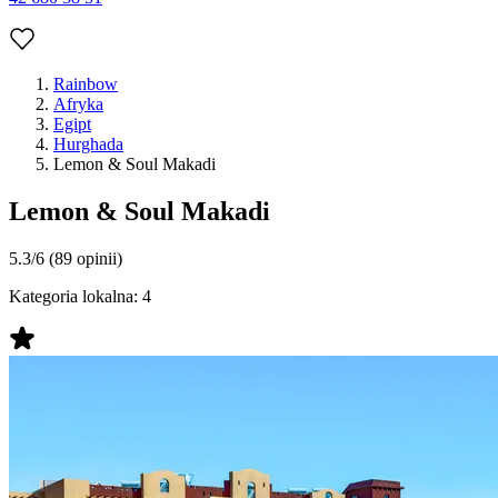
Rainbow
Afryka
Egipt
Hurghada
Lemon & Soul Makadi
Lemon & Soul Makadi
5.3/6
(89 opinii)
Kategoria lokalna:
4