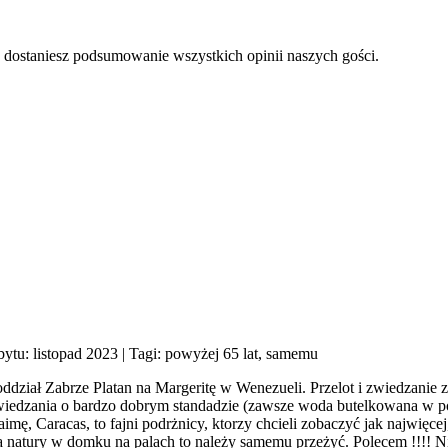
a dostaniesz podsumowanie wszystkich opinii naszych gości.
bytu: listopad 2023
| Tagi: powyżej 65 lat, samemu
dział Zabrze Platan na Margeritę w Wenezueli. Przelot i zwiedzanie 
 zwiedzania o bardzo dobrym standadzie (zawsze woda butelkowana w po
ę, Caracas, to fajni podrżnicy, ktorzy chcieli zobaczyć jak najwięce
 cuda natury w domku na palach to należy samemu przeżyć. Polecem !!!!