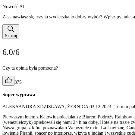
Nowość AI
Zastanawiasz się, czy ta wycieczka to dobry wybór? Wpisz pytanie, 
Szukaj
6.0/6
Czy ta opinia była pomocna?
375
Super wyprawa
ALEKSANDRA ZDZISŁAWA, ŻERNICA 03.12.2023
| Termin po
Pierwszym lotem z Katowic poleciałam z Biurem Podróży Rainbow od
(wenezuelczyk) opiekowali się nami 24 h na dobę. Hotele na trasie
Nasza grupa, z którą poznawałam Wenezuelę m.in. La Lowiznę, Canaim
łowienie Piranii, spacer po interiorze, wizyta u indian i wszystkie