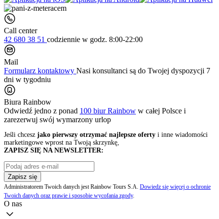
Call center
42 680 38 51
codziennie
w godz. 8:00-22:00
Mail
Formularz kontaktowy
Nasi konsultanci są do Twojej dyspozycji 7
dni w tygodniu
Biura Rainbow
Odwiedź jedno z ponad
100 biur Rainbow
w całej Polsce i
zarezerwuj swój
wymarzony urlop
Jeśli chcesz
jako pierwszy otrzymać najlepsze oferty
i inne wiadomości
marketingowe wprost na Twoją skrzynkę,
ZAPISZ SIĘ NA NEWSLETTER:
Zapisz się
Administratorem Twoich danych jest Rainbow Tours S.A.
Dowiedz się więcej o ochronie
Twoich danych oraz prawie i sposobie wycofania zgody
.
O nas