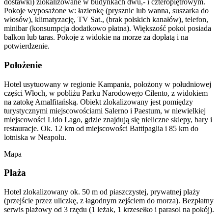
dostawki) zlokalizowane w budynkach dwu,- i czteropiętrowym.
Pokoje wyposażone w: łazienkę (prysznic lub wanna, suszarka do
włosów), klimatyzację, TV Sat., (brak polskich kanałów), telefon,
minibar (konsumpcja dodatkowo płatna). Większość pokoi posiada
balkon lub taras. Pokoje z widokie na morze za dopłatą i na
potwierdzenie.
Położenie
Hotel usytuowany w regionie Kampania, położony w południowej
części Włoch, w pobliżu Parku Narodowego Cilento, z widokiem
na zatokę Amalfitańską. Obiekt zlokalizowany jest pomiędzy
turystycznymi miejscowościami Salerno i Paestum, w niewielkiej
miejscowości Lido Lago, gdzie znajdują się nieliczne sklepy, bary i
restauracje. Ok. 12 km od miejscowości Battipaglia i 85 km do
lotniska w Neapolu.
Mapa
Plaża
Hotel zlokalizowany ok. 50 m od piaszczystej, prywatnej plaży
(przejście przez uliczkę, z łagodnym zejściem do morza). Bezpłatny
serwis plażowy od 3 rzędu (1 leżak, 1 krzesełko i parasol na pokój).