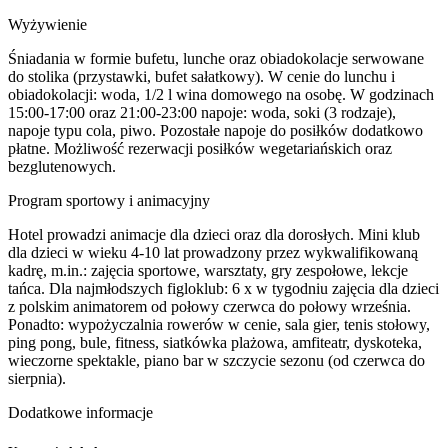
Wyżywienie
Śniadania w formie bufetu, lunche oraz obiadokolacje serwowane
do stolika (przystawki, bufet sałatkowy). W cenie do lunchu i
obiadokolacji: woda, 1/2 l wina domowego na osobę. W godzinach
15:00-17:00 oraz 21:00-23:00 napoje: woda, soki (3 rodzaje),
napoje typu cola, piwo. Pozostałe napoje do posiłków dodatkowo
płatne. Możliwość rezerwacji posiłków wegetariańskich oraz
bezglutenowych.
Program sportowy i animacyjny
Hotel prowadzi animacje dla dzieci oraz dla dorosłych. Mini klub
dla dzieci w wieku 4-10 lat prowadzony przez wykwalifikowaną
kadrę, m.in.: zajęcia sportowe, warsztaty, gry zespołowe, lekcje
tańca. Dla najmłodszych figloklub: 6 x w tygodniu zajęcia dla dzieci
z polskim animatorem od połowy czerwca do połowy września.
Ponadto: wypożyczalnia rowerów w cenie, sala gier, tenis stołowy,
ping pong, bule, fitness, siatkówka plażowa, amfiteatr, dyskoteka,
wieczorne spektakle, piano bar w szczycie sezonu (od czerwca do
sierpnia).
Dodatkowe informacje