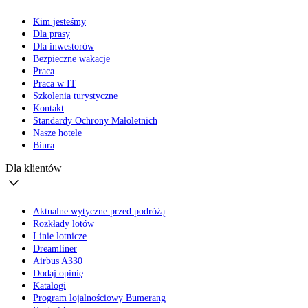
Kim jesteśmy
Dla prasy
Dla inwestorów
Bezpieczne wakacje
Praca
Praca w IT
Szkolenia turystyczne
Kontakt
Standardy Ochrony Małoletnich
Nasze hotele
Biura
Dla klientów
Aktualne wytyczne przed podróżą
Rozkłady lotów
Linie lotnicze
Dreamliner
Airbus A330
Dodaj opinię
Katalogi
Program lojalnościowy Bumerang