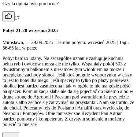
Czy ta opinia była pomocna?
17
Pobyt 21-28 września 2025
Mirosława, --- 29.09.2025
| Termin pobytu: wrzesień 2025
| Tagi:
56-65 lat, w parze
Pobyt bardzo udany. Na szczególne uznanie zasługuje kuchnia
pełna ryb i owoców morza ale nie tylko. Wspaniały pokój 503 z
dwustronnym balkonem z niesamowitym widokiem na morze i
przepiękne zachody słońca. Jeśli ktoś pragnie wypoczynku w ciszy
to jest to hotel dla niego. Jeśli spacery to tylko po plaży ponieważ
okolica jest bardzo zaśmiecona i tak w ogóle to nie ma gdzie pójść
na spacer. Komunikacja słaba ale da się pojechać do Salerno albo w
drugą stronę do Agropoli i Paestum pod warunkiem że przyjedzie
autobus albo zechce się zatrzymać na przystanku. Nam się trafiło, że
nie chciał. Polecamy rejs do Positano i Amalfii oraz wycieczkę do
Neapolu i Pompejów. Obie fantastyczne Rezydent Pan Adrian
bardzo pomocny i kompetentny Z czystym sumieniem możemy
polecić to miejsce