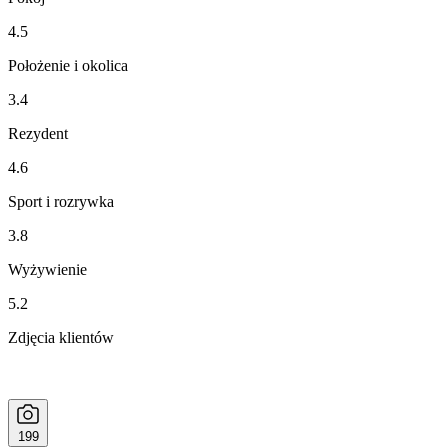
4.5
Położenie i okolica
3.4
Rezydent
4.6
Sport i rozrywka
3.8
Wyżywienie
5.2
Zdjęcia klientów
199