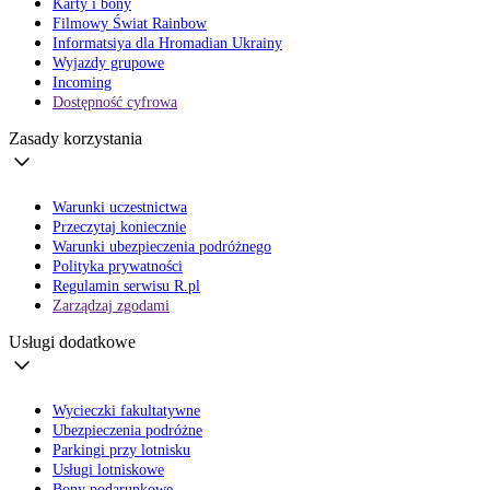
Karty i bony
Filmowy Świat Rainbow
Informatsiya dla Hromadian Ukrainy
Wyjazdy grupowe
Incoming
Dostępność cyfrowa
Zasady korzystania
Warunki uczestnictwa
Przeczytaj koniecznie
Warunki ubezpieczenia podróżnego
Polityka prywatności
Regulamin serwisu R.pl
Zarządzaj zgodami
Usługi dodatkowe
Wycieczki fakultatywne
Ubezpieczenia podróżne
Parkingi przy lotnisku
Usługi lotniskowe
Bony podarunkowe