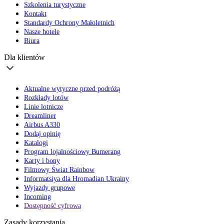
Szkolenia turystyczne
Kontakt
Standardy Ochrony Małoletnich
Nasze hotele
Biura
Dla klientów
Aktualne wytyczne przed podróżą
Rozkłady lotów
Linie lotnicze
Dreamliner
Airbus A330
Dodaj opinię
Katalogi
Program lojalnościowy Bumerang
Karty i bony
Filmowy Świat Rainbow
Informatsiya dla Hromadian Ukrainy
Wyjazdy grupowe
Incoming
Dostępność cyfrowa
Zasady korzystania