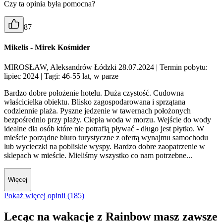
Czy ta opinia była pomocna?
87
Mikelis - Mirek Kośmider
MIROSŁAW, Aleksandrów Łódzki 28.07.2024
| Termin pobytu:
lipiec 2024
| Tagi: 46-55 lat, w parze
Bardzo dobre położenie hotelu. Duża czystość. Cudowna
właścicielka obiektu. Blisko zagospodarowana i sprzątana
codziennie plaża. Pyszne jedzenie w tawernach położonych
bezpośrednio przy plaży. Ciepła woda w morzu. Wejście do wody
idealne dla osób które nie potrafią pływać - długo jest płytko. W
mieście porządne biuro turystyczne z ofertą wynajmu samochodu
lub wycieczki na pobliskie wyspy. Bardzo dobre zaopatrzenie w
sklepach w mieście. Mieliśmy wszystko co nam potrzebne...
Więcej
Pokaż więcej opinii (185)
Lecąc na wakacje z Rainbow masz zawsze