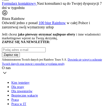
Formularz kontaktowy
Nasi konsultanci są do Twojej dyspozycji 7
dni w tygodniu
Biura Rainbow
Odwiedź jedno z ponad
100 biur Rainbow
w całej Polsce i
zarezerwuj swój
wymarzony urlop
Jeśli chcesz
jako pierwszy otrzymać najlepsze oferty
i inne wiadomości
marketingowe wprost na Twoją skrzynkę,
ZAPISZ SIĘ NA NEWSLETTER:
Zapisz się
Administratorem Twoich danych jest Rainbow Tours S.A.
Dowiedz się więcej o ochronie
Twoich danych oraz prawie i sposobie wycofania zgody
.
O nas
Kim jesteśmy
Dla prasy
Dla inwestorów
Bezpieczne wakacje
Praca
Praca w IT