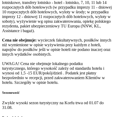
lotniskowe, transfery lotnisko - hotel - lotnisko, 7, 10, 11 lub 14
rozpoczętych dób hotelowych (w przypadku imprezy 11 - dniowej
10 rozpoczętych dób hotelowych, wyloty w środy; w przypadku
imprezy 12 - dniowej 11 rozpoczętych dób hotelowych, wyloty w
soboty), wyżywienie wg opisu zakwaterowania, opiekę polskiego
rezydenta, pakiet ubezpieczeniowy TU Europa (NNW, KL,
Assistance i bagaż).
Cena nie obejmuje:
wycieczek fakultatywnych, posiłków innych
niż wymienione w opisie wyżywienia przy każdym z hoteli,
napojów do posiłków jeśli w opisie hoteli nie podano inaczej oraz
innych wydatków osobistych.
UWAGA! Cena nie obejmuje lokalnego podatku
turystycznego, którego wysokość zależy od standardu hotelu i
wynosi od 1,5 -15 EUR/pokój/dzień . Podatek jest płatny
bezpośrednio w recepcji, przed zakwaterowaniem Klientów w
hotelu. Szczegóły w opisie hotelu.
Sezonowość
Zwykle wysoki sezon turystyczny na Korfu trwa od 01.07 do
31.08.