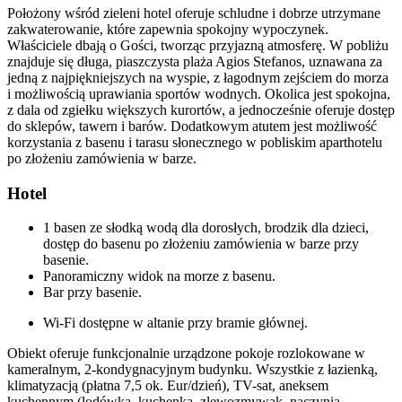
Położony wśród zieleni hotel oferuje schludne i dobrze utrzymane
zakwaterowanie, które zapewnia spokojny wypoczynek.
Właściciele dbają o Gości, tworząc przyjazną atmosferę. W pobliżu
znajduje się długa, piaszczysta plaża Agios Stefanos, uznawana za
jedną z najpiękniejszych na wyspie, z łagodnym zejściem do morza
i możliwością uprawiania sportów wodnych. Okolica jest spokojna,
z dala od zgiełku większych kurortów, a jednocześnie oferuje dostęp
do sklepów, tawern i barów. Dodatkowym atutem jest możliwość
korzystania z basenu i tarasu słonecznego w pobliskim aparthotelu
po złożeniu zamówienia w barze.
Hotel
1 basen ze słodką wodą dla dorosłych, brodzik dla dzieci,
dostęp do basenu po złożeniu zamówienia w barze przy
basenie.
Panoramiczny widok na morze z basenu.
Bar przy basenie.
Wi-Fi dostępne w altanie przy bramie głównej.
Obiekt oferuje funkcjonalnie urządzone pokoje rozlokowane w
kameralnym, 2-kondygnacyjnym budynku. Wszystkie z łazienką,
klimatyzacją (płatna 7,5 ok. Eur/dzień), TV-sat, aneksem
kuchennym (lodówka, kuchenka, zlewozmywak, naczynia,