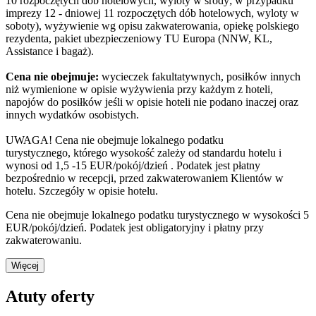
10 rozpoczętych dób hotelowych, wyloty w środy; w przypadku
imprezy 12 - dniowej 11 rozpoczętych dób hotelowych, wyloty w
soboty), wyżywienie wg opisu zakwaterowania, opiekę polskiego
rezydenta, pakiet ubezpieczeniowy TU Europa (NNW, KL,
Assistance i bagaż).
Cena nie obejmuje:
wycieczek fakultatywnych, posiłków innych
niż wymienione w opisie wyżywienia przy każdym z hoteli,
napojów do posiłków jeśli w opisie hoteli nie podano inaczej oraz
innych wydatków osobistych.
UWAGA! Cena nie obejmuje lokalnego podatku
turystycznego, którego wysokość zależy od standardu hotelu i
wynosi od 1,5 -15 EUR/pokój/dzień . Podatek jest płatny
bezpośrednio w recepcji, przed zakwaterowaniem Klientów w
hotelu. Szczegóły w opisie hotelu.
Cena nie obejmuje lokalnego podatku turystycznego w wysokości 5
EUR/pokój/dzień. Podatek jest obligatoryjny i płatny przy
zakwaterowaniu.
Więcej
Atuty oferty