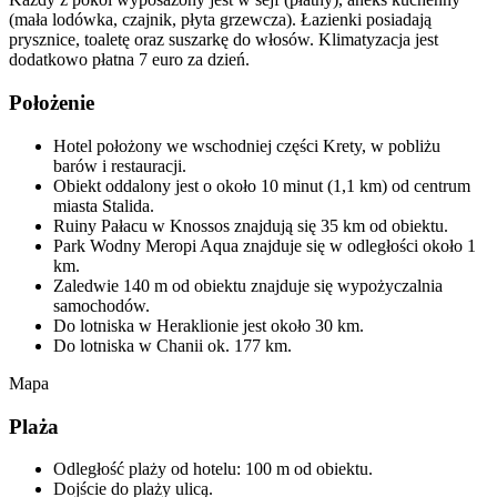
(mała lodówka, czajnik, płyta grzewcza). Łazienki posiadają
prysznice, toaletę oraz suszarkę do włosów. Klimatyzacja jest
dodatkowo płatna 7 euro za dzień.
Położenie
Hotel położony we wschodniej części Krety, w pobliżu
barów i restauracji.
Obiekt oddalony jest o około 10 minut (1,1 km) od centrum
miasta Stalida.
Ruiny Pałacu w Knossos znajdują się 35 km od obiektu.
Park Wodny Meropi Aqua znajduje się w odległości około 1
km.
Zaledwie 140 m od obiektu znajduje się wypożyczalnia
samochodów.
Do lotniska w Heraklionie jest około 30 km.
Do lotniska w Chanii ok. 177 km.
Mapa
Plaża
Odległość plaży od hotelu: 100 m od obiektu.
Dojście do plaży ulicą.