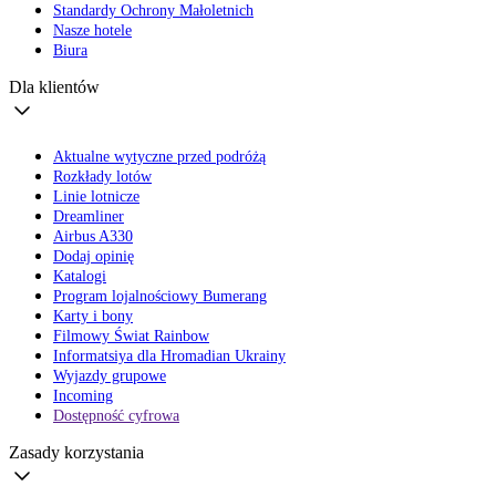
Standardy Ochrony Małoletnich
Nasze hotele
Biura
Dla klientów
Aktualne wytyczne przed podróżą
Rozkłady lotów
Linie lotnicze
Dreamliner
Airbus A330
Dodaj opinię
Katalogi
Program lojalnościowy Bumerang
Karty i bony
Filmowy Świat Rainbow
Informatsiya dla Hromadian Ukrainy
Wyjazdy grupowe
Incoming
Dostępność cyfrowa
Zasady korzystania