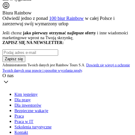
Biura Rainbow
Odwiedź jedno z ponad
100 biur Rainbow
w całej Polsce i
zarezerwuj swój
wymarzony urlop
Jeśli chcesz
jako pierwszy otrzymać najlepsze oferty
i inne wiadomości
marketingowe wprost na Twoją skrzynkę,
ZAPISZ SIĘ NA NEWSLETTER:
Zapisz się
Administratorem Twoich danych jest Rainbow Tours S.A.
Dowiedz się więcej o ochronie
Twoich danych oraz prawie i sposobie wycofania zgody
.
O nas
Kim jesteśmy
Dla prasy
Dla inwestorów
Bezpieczne wakacje
Praca
Praca w IT
Szkolenia turystyczne
Kontakt