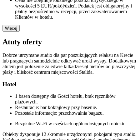
Cena nie obejmuje lokalnego podatku turystycznego w
wysokości 5 EUR/pokój/dzień. Podatek jest obligatoryjny i
płatny bezpośrednio w recepcji, przed zakwaterowaniem
Klientów w hotelu.
Więcej
Atuty oferty
Dobrze utrzymane studio dla par poszukujących relaksu na Krecie
lub pragnących samodzielnie odkrywać uroki wyspy. Dodatkowym
atutem jest położenie zaledwie kilkadziesiąt metrów od piaszczystej
plaży i bliskość centrum miejscowości Stalida.
Hotel
1 basen dostępny dla Gości hotelu, brak ręczników
plażowych.
Restauracje: bar koktajlowy przy basenie.
Pozostałe informacje: przechowalnia bagażu.
Bezpłatne Wi-Fi w częściach ogólnodostępnych obiektu.
Obiekty dysponuje 12 skromnie urządzonymi pokojami typu studio.
Każdy z pokoi wyposażony jest w sejf (płatny), aneks kuchenny