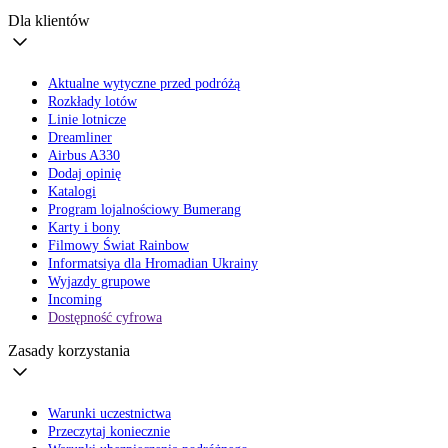
Dla klientów
Aktualne wytyczne przed podróżą
Rozkłady lotów
Linie lotnicze
Dreamliner
Airbus A330
Dodaj opinię
Katalogi
Program lojalnościowy Bumerang
Karty i bony
Filmowy Świat Rainbow
Informatsiya dla Hromadian Ukrainy
Wyjazdy grupowe
Incoming
Dostępność cyfrowa
Zasady korzystania
Warunki uczestnictwa
Przeczytaj koniecznie