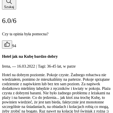
Szukaj
6.0/6
Czy ta opinia była pomocna?
94
Hotel jak na Kubę bardzo dobry
Irena, --- 16.03.2022
| Tagi: 36-45 lat, w parze
Hotel na dobrym poziomie. Pokoje czyste. Żadnego robactwa nie
wiedziałem, pomimo że mieszkaliśmy na parterze. Pokoje sprzątane
codziennie z napiwkiem lub bez ten sam poziom. Za napiwek
dodatkowo mieliśmy łabędzie z ręczników i kwiaty w pokoju. Plaża
czysta z dobrymi barami. Nie było żadnego problemu z leżakami na
plaży i na basenie. Co do jedzenia... jak ktoś zna trochę Kubę, to
powinien wiedzieć, że jest tam bieda, faktycznie jest monotonne
szczególnie na śniadaniach, na obiadach i kolacjach robią co mogą,
żeby zrobić na bogato. Raz nawet na kolację był świniak z rożna :)