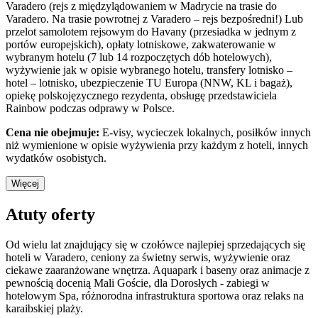
Varadero (rejs z międzylądowaniem w Madrycie na trasie do
Varadero. Na trasie powrotnej z Varadero – rejs bezpośredni!) Lub
przelot samolotem rejsowym do Havany (przesiadka w jednym z
portów europejskich),
opłaty lotniskowe, zakwaterowanie w
wybranym hotelu (7 lub 14 rozpoczętych dób hotelowych),
wyżywienie jak w opisie wybranego hotelu, transfery lotnisko –
hotel – lotnisko, ubezpieczenie TU Europa (NNW, KL i bagaż),
opiekę polskojęzycznego rezydenta, obsługę przedstawiciela
Rainbow podczas odprawy w Polsce.
Cena nie obejmuje:
E-visy, wycieczek lokalnych, posiłków innych
niż wymienione w opisie wyżywienia przy każdym z hoteli, innych
wydatków osobistych.
Więcej
Atuty oferty
Od wielu lat znajdujący się w czołówce najlepiej sprzedających się
hoteli w Varadero, ceniony za świetny serwis, wyżywienie oraz
ciekawe zaaranżowane wnętrza. Aquapark i baseny oraz animacje z
pewnością docenią Mali Goście, dla Dorosłych - zabiegi w
hotelowym Spa, różnorodna infrastruktura sportowa oraz relaks na
karaibskiej plaży.