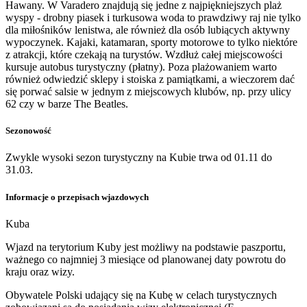
Hawany. W Varadero znajdują się jedne z najpiękniejszych plaż
wyspy - drobny piasek i turkusowa woda to prawdziwy raj nie tylko
dla miłośników lenistwa, ale również dla osób lubiących aktywny
wypoczynek. Kajaki, katamaran, sporty motorowe to tylko niektóre
z atrakcji, które czekają na turystów. Wzdłuż całej miejscowości
kursuje autobus turystyczny (płatny). Poza plażowaniem warto
również odwiedzić sklepy i stoiska z pamiątkami, a wieczorem dać
się porwać salsie w jednym z miejscowych klubów, np. przy ulicy
62 czy w barze The Beatles.
Sezonowość
Zwykle wysoki sezon turystyczny na Kubie trwa od 01.11 do
31.03.
Informacje o przepisach wjazdowych
Kuba
Wjazd na terytorium Kuby jest możliwy na podstawie paszportu,
ważnego co najmniej 3 miesiące od planowanej daty powrotu do
kraju oraz wizy.
Obywatele Polski udający się na Kubę w celach turystycznych