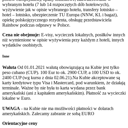
wybranym hotelu (7 lub 14 rozpoczętych dób hotelowych),
wyżywienie jak w opisie wybranego hotelu, transfery lotnisko –
hotel – lotnisko, ubezpieczenie TU Europa (NNW, KL i bagaż),
opiekę polskojęzycznego rezydenta, obsługę przedstawiciela
Rainbow podczas odprawy w Polsce.
Cena nie obejmuje:
E-visy, wycieczek lokalnych, posiłków innych
niż wymienione w opisie wyżywienia przy każdym z hoteli, innych
wydatków osobistych.
Inne
Waluta
Od 01.01.2021 walutą obowiązującą na Kubie jest tylko
peso cubano (CUP). 100 Eur to ok. 2900 CUP, a 100 USD to ok.
2400 CUP (wg kursu z dnia 02.06.21).Na Kubie akceptowane są
karty kredytowe typu Visa i Mastercard, pod warunkiem, że działają
terminale. Ważne by nie była to karta wydana przez bank
amerykański (ani z kapitałem amerykańskim). Płatność za wycieczki
lokalne w Euro.
UWAGA
- na Kubie nie ma możliwości płatności w dolarach
amerykańskich. Zalecamy zabranie ze sobą EURO
Orientacyjne ceny