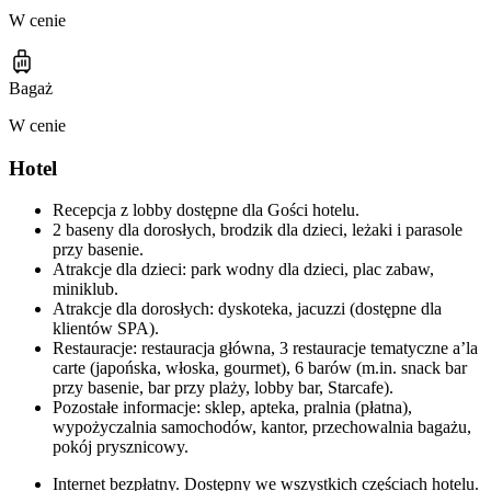
W cenie
Bagaż
W cenie
Hotel
Recepcja z lobby dostępne dla Gości hotelu.
2 baseny dla dorosłych, brodzik dla dzieci, leżaki i parasole
przy basenie.
Atrakcje dla dzieci: park wodny dla dzieci, plac zabaw,
miniklub.
Atrakcje dla dorosłych: dyskoteka, jacuzzi (dostępne dla
klientów SPA).
Restauracje: restauracja główna, 3 restauracje tematyczne a’la
carte (japońska, włoska, gourmet), 6 barów (m.in. snack bar
przy basenie, bar przy plaży, lobby bar, Starcafe).
Pozostałe informacje: sklep, apteka, pralnia (płatna),
wypożyczalnia samochodów, kantor, przechowalnia bagażu,
pokój prysznicowy.
Internet bezpłatny. Dostępny we wszystkich częściach hotelu.