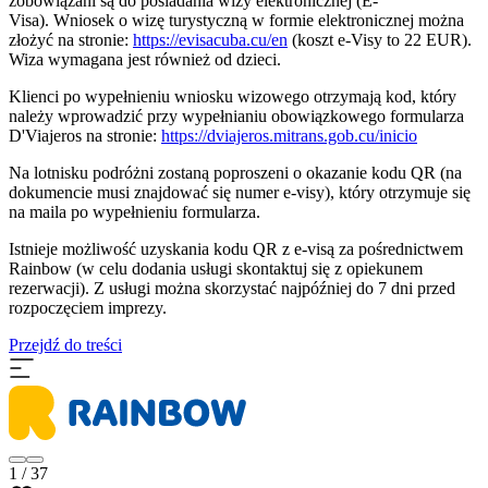
zobowiązani są do posiadania wizy elektronicznej (E-
Visa). Wniosek o wizę turystyczną w formie elektronicznej można
złożyć na stronie:
https://evisacuba.cu/en
(koszt e-Visy to 22 EUR).
Wiza wymagana jest również od dzieci.
Klienci po wypełnieniu wniosku wizowego otrzymają kod, który
należy wprowadzić przy wypełnianiu obowiązkowego formularza
D'Viajeros na stronie:
https://dviajeros.mitrans.gob.cu/inicio
Na lotnisku podróżni zostaną poproszeni o okazanie kodu QR (na
dokumencie musi znajdować się numer e-visy), który otrzymuje się
na maila po wypełnieniu formularza.
Istnieje możliwość uzyskania kodu QR z e-visą za pośrednictwem
Rainbow (w celu dodania usługi skontaktuj się z opiekunem
rezerwacji). Z usługi można skorzystać najpóźniej do 7 dni przed
rozpoczęciem imprezy.
Przejdź do treści
1 / 37