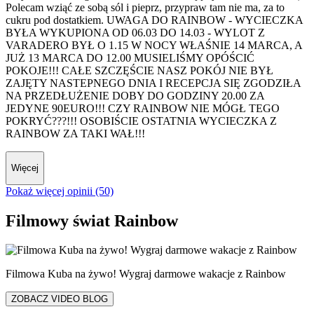
Polecam wziąć ze sobą sól i pieprz, przypraw tam nie ma, za to
cukru pod dostatkiem. UWAGA DO RAINBOW - WYCIECZKA
BYŁA WYKUPIONA OD 06.03 DO 14.03 - WYLOT Z
VARADERO BYŁ O 1.15 W NOCY WŁAŚNIE 14 MARCA, A
JUŻ 13 MARCA DO 12.00 MUSIELIŚMY OPÓŚCIĆ
POKOJE!!! CAŁE SZCZĘŚCIE NASZ POKÓJ NIE BYŁ
ZAJĘTY NASTEPNEGO DNIA I RECEPCJA SIĘ ZGODZIŁA
NA PRZEDŁUŻENIE DOBY DO GODZINY 20.00 ZA
JEDYNE 90EURO!!! CZY RAINBOW NIE MÓGŁ TEGO
POKRYĆ???!!! OSOBIŚCIE OSTATNIA WYCIECZKA Z
RAINBOW ZA TAKI WAŁ!!!
Więcej
Pokaż więcej opinii (50)
Filmowy świat Rainbow
Filmowa Kuba na żywo! Wygraj darmowe wakacje z Rainbow
ZOBACZ VIDEO BLOG