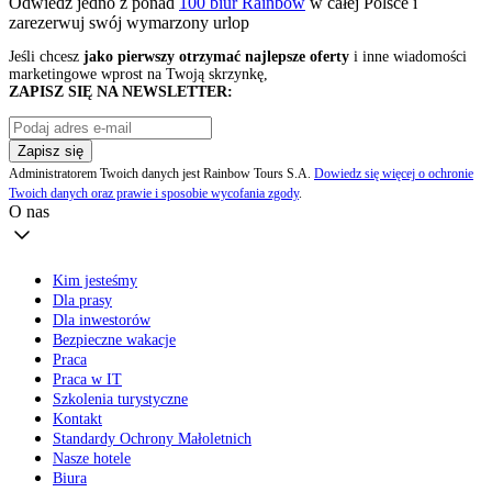
Odwiedź jedno z ponad
100 biur Rainbow
w całej Polsce i
zarezerwuj swój
wymarzony urlop
Jeśli chcesz
jako pierwszy otrzymać najlepsze oferty
i inne wiadomości
marketingowe wprost na Twoją skrzynkę,
ZAPISZ SIĘ NA NEWSLETTER:
Zapisz się
Administratorem Twoich danych jest Rainbow Tours S.A.
Dowiedz się więcej o ochronie
Twoich danych oraz prawie i sposobie wycofania zgody
.
O nas
Kim jesteśmy
Dla prasy
Dla inwestorów
Bezpieczne wakacje
Praca
Praca w IT
Szkolenia turystyczne
Kontakt
Standardy Ochrony Małoletnich
Nasze hotele
Biura