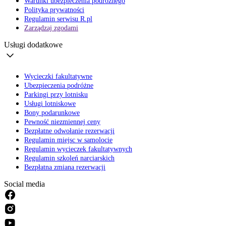
Warunki ubezpieczenia podróżnego
Polityka prywatności
Regulamin serwisu R.pl
Zarządzaj zgodami
Usługi dodatkowe
Wycieczki fakultatywne
Ubezpieczenia podróżne
Parkingi przy lotnisku
Usługi lotniskowe
Bony podarunkowe
Pewność niezmiennej ceny
Bezpłatne odwołanie rezerwacji
Regulamin miejsc w samolocie
Regulamin wycieczek fakultatywnych
Regulamin szkoleń narciarskich
Bezpłatna zmiana rezerwacji
Social media