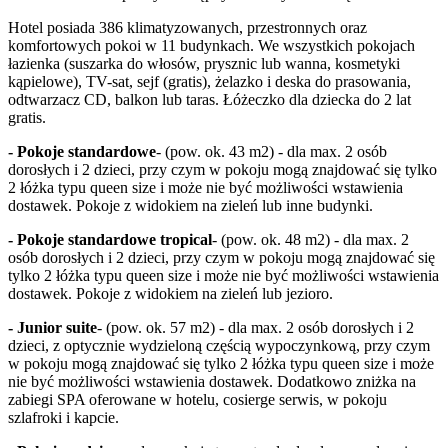
Hotel posiada 386 klimatyzowanych, przestronnych oraz
komfortowych pokoi w 11 budynkach. We wszystkich pokojach
łazienka (suszarka do włosów, prysznic lub wanna, kosmetyki
kąpielowe), TV-sat, sejf (gratis), żelazko i deska do prasowania,
odtwarzacz CD, balkon lub taras. Łóżeczko dla dziecka do 2 lat
gratis.
- Pokoje standardowe
- (pow. ok. 43 m2) - dla max. 2 osób
dorosłych i 2 dzieci, przy czym w pokoju mogą znajdować się tylko
2 łóżka typu queen size i może nie być możliwości wstawienia
dostawek. Pokoje z widokiem na zieleń lub inne budynki.
- Pokoje standardowe tropical
- (pow. ok. 48 m2) - dla max. 2
osób dorosłych i 2 dzieci, przy czym w pokoju mogą znajdować się
tylko 2 łóżka typu queen size i może nie być możliwości wstawienia
dostawek. Pokoje z widokiem na zieleń lub jezioro.
- Junior suite
- (pow. ok. 57 m2) - dla max. 2 osób dorosłych i 2
dzieci, z optycznie wydzieloną częścią wypoczynkową, przy czym
w pokoju mogą znajdować się tylko 2 łóżka typu queen size i może
nie być możliwości wstawienia dostawek. Dodatkowo zniżka na
zabiegi SPA oferowane w hotelu, cosierge serwis, w pokoju
szlafroki i kapcie.