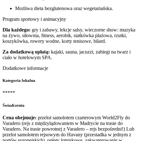
Możliwa dieta bezglutenowa oraz wegetariańska.
Program sportowy i animacyjny
Dla każdego:
gry i zabawy, lekcje salsy, wieczorne show: muzyka
na żywo, siłownia, fitness, aerobik, siatkówka plażowa, rzutki,
koszykówka, rowery wodne, korty tenisowe, bilard.
Za dodatkową opłatą:
kajaki, sauna, jacuzzi, zabiegi na twarz i
ciało w hotelowym SPA.
Dodatkowe informacje
Kategoria lokalna
*****
Świadczenia
Cena obejmuje:
przelot samolotem czarterowym World2Fly do
Varadero (rejs z międzylądowaniem w Madrycie na trasie do
Varadero. Na trasie powrotnej z Varadero – rejs bezpośredni!) Lub
przelot samolotem rejsowym do Havany (przesiadka w jednym z
portów europejskich),
opłaty lotniskowe, zakwaterowanie w