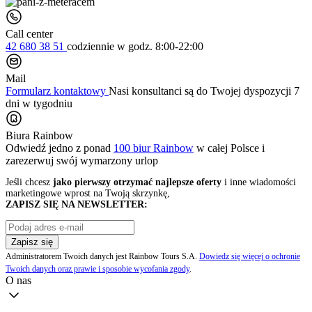
Call center
42 680 38 51
codziennie
w godz. 8:00-22:00
Mail
Formularz kontaktowy
Nasi konsultanci są do Twojej dyspozycji 7
dni w tygodniu
Biura Rainbow
Odwiedź jedno z ponad
100 biur Rainbow
w całej Polsce i
zarezerwuj swój
wymarzony urlop
Jeśli chcesz
jako pierwszy otrzymać najlepsze oferty
i inne wiadomości
marketingowe wprost na Twoją skrzynkę,
ZAPISZ SIĘ NA NEWSLETTER:
Zapisz się
Administratorem Twoich danych jest Rainbow Tours S.A.
Dowiedz się więcej o ochronie
Twoich danych oraz prawie i sposobie wycofania zgody
.
O nas