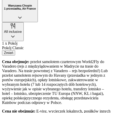
Warszawa Chopin
1 przesiadka, Air France
All inclusive
1 x Pokój
Pokój Classic
Zmień
Cena obejmuje:
przelot samolotem czarterowym World2Fly do
Varadero (rejs z międzylądowaniem w Madrycie na trasie do
Varadero. Na trasie powrotnej z Varadero – rejs bezpośredni!) Lub
przelot samolotem rejsowym do Havany (przesiadka w jednym z
portów europejskich),
opłaty lotniskowe, zakwaterowanie w
wybranym hotelu (7 lub 14 rozpoczętych dób hotelowych),
wyżywienie jak w opisie wybranego hotelu, transfery lotnisko –
hotel – lotnisko, ubezpieczenie TU Europa (NNW, KL i bagaż),
opiekę polskojęzycznego rezydenta, obsługę przedstawiciela
Rainbow podczas odprawy w Polsce.
Cena nie obejmuje:
E-visy, wycieczek lokalnych, posiłków innych