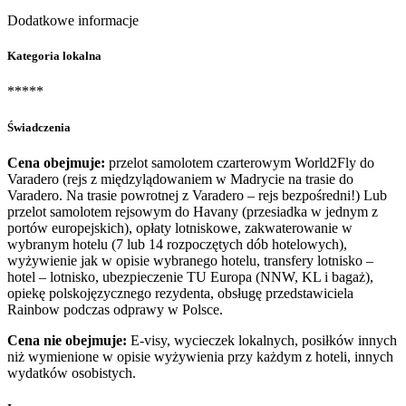
Dodatkowe informacje
Kategoria lokalna
*****
Świadczenia
Cena obejmuje:
przelot samolotem czarterowym World2Fly do
Varadero (rejs z międzylądowaniem w Madrycie na trasie do
Varadero. Na trasie powrotnej z Varadero – rejs bezpośredni!) Lub
przelot samolotem rejsowym do Havany (przesiadka w jednym z
portów europejskich),
opłaty lotniskowe, zakwaterowanie w
wybranym hotelu (7 lub 14 rozpoczętych dób hotelowych),
wyżywienie jak w opisie wybranego hotelu, transfery lotnisko –
hotel – lotnisko, ubezpieczenie TU Europa (NNW, KL i bagaż),
opiekę polskojęzycznego rezydenta, obsługę przedstawiciela
Rainbow podczas odprawy w Polsce.
Cena nie obejmuje:
E-visy, wycieczek lokalnych, posiłków innych
niż wymienione w opisie wyżywienia przy każdym z hoteli, innych
wydatków osobistych.