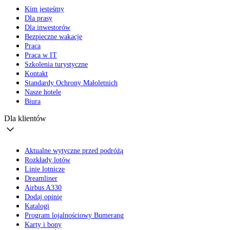
Kim jesteśmy
Dla prasy
Dla inwestorów
Bezpieczne wakacje
Praca
Praca w IT
Szkolenia turystyczne
Kontakt
Standardy Ochrony Małoletnich
Nasze hotele
Biura
Dla klientów
Aktualne wytyczne przed podróżą
Rozkłady lotów
Linie lotnicze
Dreamliner
Airbus A330
Dodaj opinię
Katalogi
Program lojalnościowy Bumerang
Karty i bony