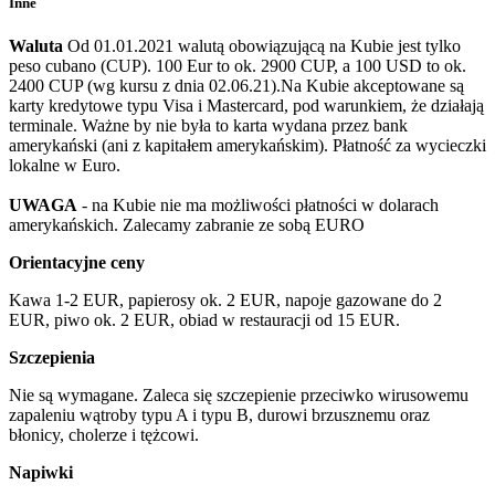
Inne
Waluta
Od 01.01.2021 walutą obowiązującą na Kubie jest tylko
peso cubano (CUP). 100 Eur to ok. 2900 CUP, a 100 USD to ok.
2400 CUP (wg kursu z dnia 02.06.21).Na Kubie akceptowane są
karty kredytowe typu Visa i Mastercard, pod warunkiem, że działają
terminale. Ważne by nie była to karta wydana przez bank
amerykański (ani z kapitałem amerykańskim). Płatność za wycieczki
lokalne w Euro.
UWAGA
- na Kubie nie ma możliwości płatności w dolarach
amerykańskich. Zalecamy zabranie ze sobą EURO
Orientacyjne ceny
Kawa 1-2 EUR, papierosy ok. 2 EUR, napoje gazowane do 2
EUR, piwo ok. 2 EUR, obiad w restauracji od 15 EUR.
Szczepienia
Nie są wymagane. Zaleca się szczepienie przeciwko wirusowemu
zapaleniu wątroby typu A i typu B, durowi brzusznemu oraz
błonicy, cholerze i tężcowi.
Napiwki