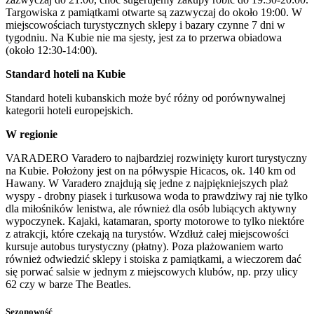
Targowiska z pamiątkami otwarte są zazwyczaj do około 19:00. W
miejscowościach turystycznych sklepy i bazary czynne 7 dni w
tygodniu. Na Kubie nie ma sjesty, jest za to przerwa obiadowa
(około 12:30-14:00).
Standard hoteli na Kubie
Standard hoteli kubanskich może być różny od porównywalnej
kategorii hoteli europejskich.
W regionie
VARADERO Varadero to najbardziej rozwinięty kurort turystyczny
na Kubie. Położony jest on na półwyspie Hicacos, ok. 140 km od
Hawany. W Varadero znajdują się jedne z najpiękniejszych plaż
wyspy - drobny piasek i turkusowa woda to prawdziwy raj nie tylko
dla miłośników lenistwa, ale również dla osób lubiących aktywny
wypoczynek. Kajaki, katamaran, sporty motorowe to tylko niektóre
z atrakcji, które czekają na turystów. Wzdłuż całej miejscowości
kursuje autobus turystyczny (płatny). Poza plażowaniem warto
również odwiedzić sklepy i stoiska z pamiątkami, a wieczorem dać
się porwać salsie w jednym z miejscowych klubów, np. przy ulicy
62 czy w barze The Beatles.
Sezonowość