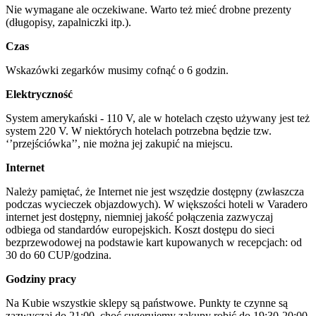
Nie wymagane ale oczekiwane. Warto też mieć drobne prezenty
(długopisy, zapalniczki itp.).
Czas
Wskazówki zegarków musimy cofnąć o 6 godzin.
Elektryczność
System amerykański - 110 V, ale w hotelach często używany jest też
system 220 V. W niektórych hotelach potrzebna będzie tzw.
‘’przejściówka’’, nie można jej zakupić na miejscu.
Internet
Należy pamiętać, że Internet nie jest wszędzie dostępny (zwłaszcza
podczas wycieczek objazdowych). W większości hoteli w Varadero
internet jest dostępny, niemniej jakość połączenia zazwyczaj
odbiega od standardów europejskich. Koszt dostępu do sieci
bezprzewodowej na podstawie kart kupowanych w recepcjach: od
30 do 60 CUP/godzina.
Godziny pracy
Na Kubie wszystkie sklepy są państwowe. Punkty te czynne są
zazwyczaj do 21:00, choć sugerujemy zakupy robić do 19:30-20:00.