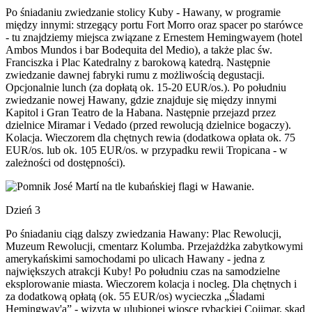
Po śniadaniu zwiedzanie stolicy Kuby - Hawany, w programie
między innymi: strzegący portu Fort Morro oraz spacer po starówce
- tu znajdziemy miejsca związane z Ernestem Hemingwayem (hotel
Ambos Mundos i bar Bodequita del Medio), a także plac św.
Franciszka i Plac Katedralny z barokową katedrą. Następnie
zwiedzanie dawnej fabryki rumu z możliwością degustacji.
Opcjonalnie lunch (za dopłatą ok. 15-20 EUR/os.). Po południu
zwiedzanie nowej Hawany, gdzie znajduje się między innymi
Kapitol i Gran Teatro de la Habana. Następnie przejazd przez
dzielnice Miramar i Vedado (przed rewolucją dzielnice bogaczy).
Kolacja. Wieczorem dla chętnych rewia (dodatkowa opłata ok. 75
EUR/os. lub ok. 105 EUR/os. w przypadku rewii Tropicana - w
zależności od dostępności).
Dzień 3
Po śniadaniu ciąg dalszy zwiedzania Hawany: Plac Rewolucji,
Muzeum Rewolucji, cmentarz Kolumba. Przejażdżka zabytkowymi
amerykańskimi samochodami po ulicach Hawany - jedna z
największych atrakcji Kuby! Po południu czas na samodzielne
eksplorowanie miasta. Wieczorem kolacja i nocleg. Dla chętnych i
za dodatkową opłatą (ok. 55 EUR/os) wycieczka „Śladami
Hemingway'a” - wizyta w ulubionej wiosce rybackiej Cojimar, skąd