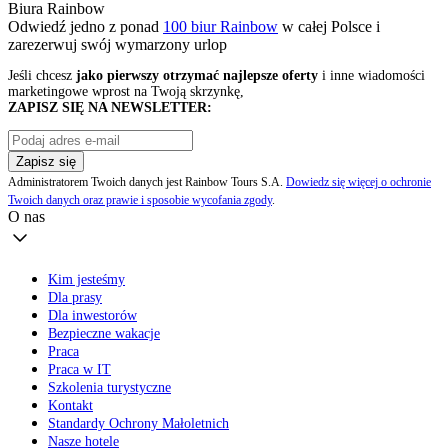
Biura Rainbow
Odwiedź jedno z ponad
100 biur Rainbow
w całej Polsce i
zarezerwuj swój
wymarzony urlop
Jeśli chcesz
jako pierwszy otrzymać najlepsze oferty
i inne wiadomości
marketingowe wprost na Twoją skrzynkę,
ZAPISZ SIĘ NA NEWSLETTER:
Zapisz się
Administratorem Twoich danych jest Rainbow Tours S.A.
Dowiedz się więcej o ochronie
Twoich danych oraz prawie i sposobie wycofania zgody
.
O nas
Kim jesteśmy
Dla prasy
Dla inwestorów
Bezpieczne wakacje
Praca
Praca w IT
Szkolenia turystyczne
Kontakt
Standardy Ochrony Małoletnich
Nasze hotele