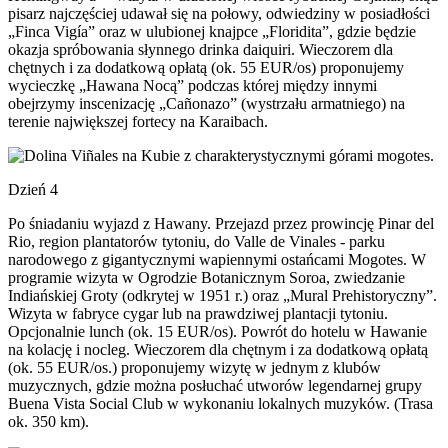
pisarz najczęściej udawał się na połowy, odwiedziny w posiadłości
„Finca Vigía” oraz w ulubionej knajpce „Floridita”, gdzie będzie
okazja spróbowania słynnego drinka daiquiri. Wieczorem dla
chętnych i za dodatkową opłatą (ok. 55 EUR/os) proponujemy
wycieczkę „Hawana Nocą” podczas której między innymi
obejrzymy inscenizację „Cañonazo” (wystrzału armatniego) na
terenie największej fortecy na Karaibach.
Dzień 4
Po śniadaniu wyjazd z Hawany. Przejazd przez prowincję Pinar del
Rio, region plantatorów tytoniu, do Valle de Vinales - parku
narodowego z gigantycznymi wapiennymi ostańcami Mogotes. W
programie wizyta w Ogrodzie Botanicznym Soroa, zwiedzanie
Indiańskiej Groty (odkrytej w 1951 r.) oraz „Mural Prehistoryczny”.
Wizyta w fabryce cygar lub na prawdziwej plantacji tytoniu.
Opcjonalnie lunch (ok. 15 EUR/os). Powrót do hotelu w Hawanie
na kolację i nocleg. Wieczorem dla chętnym i za dodatkową opłatą
(ok. 55 EUR/os.) proponujemy wizytę w jednym z klubów
muzycznych, gdzie można posłuchać utworów legendarnej grupy
Buena Vista Social Club w wykonaniu lokalnych muzyków. (Trasa
ok. 350 km).