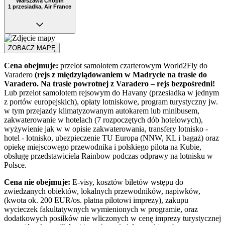
Warszawa Chopin
1 przesiadka, Air France
ZOBACZ MAPĘ
Cena obejmuje:
przelot samolotem czarterowym World2Fly do
Varadero
(rejs z międzylądowaniem w Madrycie na trasie do
Varadero. Na trasie powrotnej z Varadero – rejs bezpośredni!
Lub przelot samolotem rejsowym do Havany (przesiadka w jednym
z portów europejskich), opłaty lotniskowe, program turystyczny jw.
w tym przejazdy klimatyzowanym autokarem lub minibusem,
zakwaterowanie w hotelach (7 rozpoczętych dób hotelowych),
wyżywienie jak w w opisie zakwaterowania, transfery lotnisko -
hotel - lotnisko, ubezpieczenie TU Europa (NNW, KL i bagaż) oraz
opiekę miejscowego przewodnika i polskiego pilota na Kubie,
obsługę przedstawiciela Rainbow podczas odprawy na lotnisku w
Polsce.
Cena nie obejmuje:
E-visy, kosztów biletów wstępu do
zwiedzanych obiektów, lokalnych przewodników, napiwków,
(kwota ok. 200 EUR/os. płatna pilotowi imprezy), zakupu
wycieczek fakultatywnych wymienionych w programie, oraz
dodatkowych posiłków nie wliczonych w cenę imprezy turystycznej