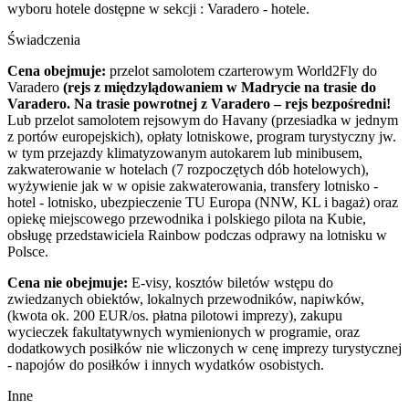
wyboru hotele dostępne w sekcji : Varadero - hotele.
Świadczenia
Cena obejmuje:
przelot samolotem czarterowym World2Fly do
Varadero
(rejs z międzylądowaniem w Madrycie na trasie do
Varadero. Na trasie powrotnej z Varadero – rejs bezpośredni!
Lub przelot samolotem rejsowym do Havany (przesiadka w jednym
z portów europejskich), opłaty lotniskowe, program turystyczny jw.
w tym przejazdy klimatyzowanym autokarem lub minibusem,
zakwaterowanie w hotelach (7 rozpoczętych dób hotelowych),
wyżywienie jak w w opisie zakwaterowania, transfery lotnisko -
hotel - lotnisko, ubezpieczenie TU Europa (NNW, KL i bagaż) oraz
opiekę miejscowego przewodnika i polskiego pilota na Kubie,
obsługę przedstawiciela Rainbow podczas odprawy na lotnisku w
Polsce.
Cena nie obejmuje:
E-visy, kosztów biletów wstępu do
zwiedzanych obiektów, lokalnych przewodników, napiwków,
(kwota ok. 200 EUR/os. płatna pilotowi imprezy), zakupu
wycieczek fakultatywnych wymienionych w programie, oraz
dodatkowych posiłków nie wliczonych w cenę imprezy turystycznej
- napojów do posiłków i innych wydatków osobistych.
Inne