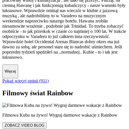
pracowały windy i klimatyzacja , ale dało się przeżyć. Patrząc na
ciemną Hawanę i jak funkcjonują kubańczycy - nasze warunki były
luksusowe. Wprawdzie ominął nas wieczór w klubie z jazzową
muzyką , ale nadrobiliśmy to w Varadero na muzycznym
weekendzie naprzeciwko naszego hotelu. Hawana zrobiła
niesamowite wrażenie , podobnie jak Trinidad. To trzeba zobaczyć
osobiście - to jak przeskok w czasie co najmniej o 100 lat. W trakcie
odpoczynku w Varadero to już całkiem inna rzeczywistość.
Wprawdzie hotel Occidental Arenas Blancas dobry okres ma już
dawno za sobą, ale personel stara się to nadrobić uśmiechem. Jeśli
poprzedni tydzień spędziłeś na ,,normalnej.. Kubie - to i tak jest
luksusowo.
Więcej
Pokaż więcej opinii (911)
Filmowy świat Rainbow
Filmowa Kuba na żywo! Wygraj darmowe wakacje z Rainbow
ZOBACZ VIDEO BLOG