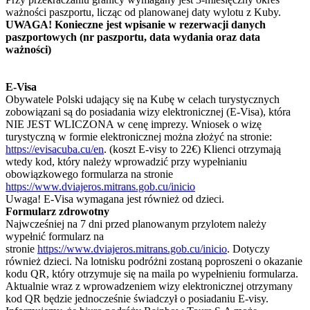
ważności paszportu, licząc od planowanej daty wylotu z Kuby.
UWAGA! Konieczne jest wpisanie w rezerwacji danych
paszportowych (nr paszportu, data wydania oraz data
ważności)
E-Visa
Obywatele Polski udający się na Kubę w celach turystycznych
zobowiązani są do posiadania wizy elektronicznej (E-Visa), która
NIE JEST WLICZONA w cenę imprezy. Wniosek o wizę
turystyczną w formie elektronicznej można złożyć na stronie:
https://evisacuba.cu/en
. (koszt E-visy to 22€) Klienci otrzymają
wtedy kod, który należy wprowadzić przy wypełnianiu
obowiązkowego formularza na stronie
https://www.dviajeros.mitrans.gob.cu/inicio
Uwaga! E-Visa wymagana jest również od dzieci.
Formularz zdrowotny
Najwcześniej na 7 dni przed planowanym przylotem należy
wypełnić formularz na
stronie
https://www.dviajeros.mitrans.gob.cu/inicio
. Dotyczy
również dzieci. Na lotnisku podróżni zostaną poproszeni o okazanie
kodu QR, który otrzymuje się na maila po wypełnieniu formularza.
Aktualnie wraz z wprowadzeniem wizy elektronicznej otrzymany
kod QR będzie jednocześnie świadczył o posiadaniu E-visy.