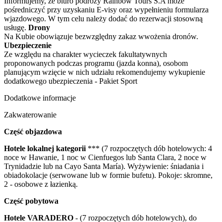
Informujemy, że biuro podróży Rainbow Tours S.A może
pośredniczyć przy uzyskaniu E-visy oraz wypełnieniu formularza
wjazdowego. W tym celu należy dodać do rezerwacji stosowną
usługę.
Drony
Na Kubie obowiązuje bezwzględny zakaz wwożenia dronów.
Ubezpieczenie
Ze względu na charakter wycieczek fakultatywnych
proponowanych podczas programu (jazda konna), osobom
planującym wzięcie w nich udziału rekomendujemy wykupienie
dodatkowego ubezpieczenia - Pakiet Sport
Dodatkowe informacje
Zakwaterowanie
Część objazdowa
Hotele lokalnej kategorii
*** (7 rozpoczętych dób hotelowych: 4
noce w Hawanie, 1 noc w Cienfuegos lub Santa Clara, 2 noce w
Trynidadzie lub na Cayo Santa María). Wyżywienie: śniadania i
obiadokolacje (serwowane lub w formie bufetu). Pokoje: skromne,
2 - osobowe z łazienką.
Część pobytowa
Hotele VARADERO
- (7 rozpoczętych dób hotelowych), do