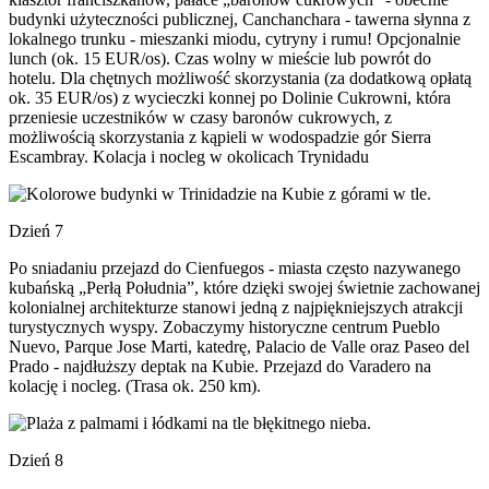
budynki użyteczności publicznej, Canchanchara - tawerna słynna z
lokalnego trunku - mieszanki miodu, cytryny i rumu! Opcjonalnie
lunch (ok. 15 EUR/os). Czas wolny w mieście lub powrót do
hotelu. Dla chętnych możliwość skorzystania (za dodatkową opłatą
ok. 35 EUR/os) z wycieczki konnej po Dolinie Cukrowni, która
przeniesie uczestników w czasy baronów cukrowych, z
możliwością skorzystania z kąpieli w wodospadzie gór Sierra
Escambray. Kolacja i nocleg w okolicach Trynidadu
Dzień 7
Po sniadaniu przejazd do Cienfuegos - miasta często nazywanego
kubańską „Perłą Południa”, które dzięki swojej świetnie zachowanej
kolonialnej architekturze stanowi jedną z najpiękniejszych atrakcji
turystycznych wyspy. Zobaczymy historyczne centrum Pueblo
Nuevo, Parque Jose Marti, katedrę, Palacio de Valle oraz Paseo del
Prado - najdłuższy deptak na Kubie. Przejazd do Varadero na
kolację i nocleg. (Trasa ok. 250 km).
Dzień 8