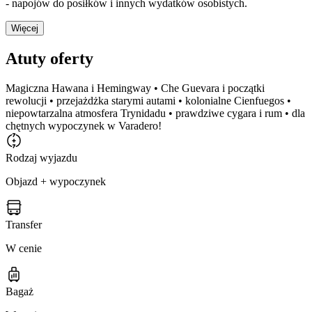
- napojów do posiłków i innych wydatków osobistych.
Więcej
Atuty oferty
Magiczna Hawana i Hemingway • Che Guevara i początki
rewolucji • przejażdżka starymi autami • kolonialne Cienfuegos •
niepowtarzalna atmosfera Trynidadu • prawdziwe cygara i rum • dla
chętnych wypoczynek w Varadero!
Rodzaj wyjazdu
Objazd + wypoczynek
Transfer
W cenie
Bagaż