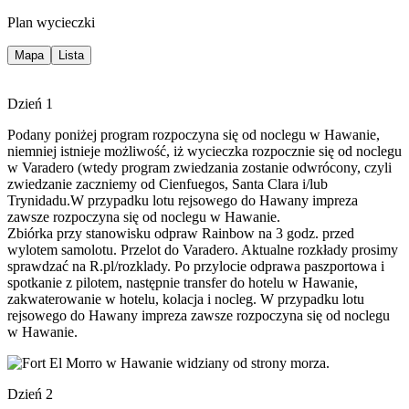
Plan wycieczki
Mapa
Lista
Dzień 1
Podany poniżej program rozpoczyna się od noclegu w Hawanie,
niemniej istnieje możliwość, iż wycieczka rozpocznie się od noclegu
w Varadero (wtedy program zwiedzania zostanie odwrócony, czyli
zwiedzanie zaczniemy od Cienfuegos, Santa Clara i/lub
Trynidadu.W przypadku lotu rejsowego do Hawany impreza
zawsze rozpoczyna się od noclegu w Hawanie.
Zbiórka przy stanowisku odpraw Rainbow na 3 godz. przed
wylotem samolotu. Przelot do Varadero. Aktualne rozkłady prosimy
sprawdzać na R.pl/rozklady. Po przylocie odprawa paszportowa i
spotkanie z pilotem, następnie transfer do hotelu w Hawanie,
zakwaterowanie w hotelu, kolacja i nocleg. W przypadku lotu
rejsowego do Hawany impreza zawsze rozpoczyna się od noclegu
w Hawanie.
Dzień 2