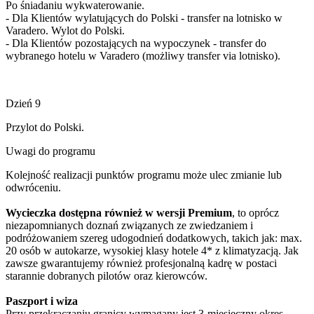
Po śniadaniu wykwaterowanie.
- Dla Klientów wylatujących do Polski - transfer na lotnisko w
Varadero. Wylot do Polski.
- Dla Klientów pozostających na wypoczynek - transfer do
wybranego hotelu w Varadero (możliwy transfer via lotnisko).
Dzień 9
Przylot do Polski.
Uwagi do programu
Kolejność realizacji punktów programu może ulec zmianie lub
odwróceniu.
Wycieczka dostępna również w wersji Premium
, to oprócz
niezapomnianych doznań związanych ze zwiedzaniem i
podróżowaniem szereg udogodnień dodatkowych, takich jak: max.
20 osób w autokarze, wysokiej klasy hotele 4* z klimatyzacją. Jak
zawsze gwarantujemy również profesjonalną kadrę w postaci
starannie dobranych pilotów oraz kierowców.
Paszport i wiza
Przy przekraczaniu granicy wymagany jest 3-miesięczny okres