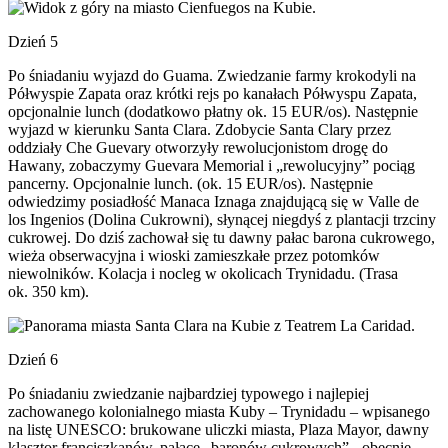
Dzień 5
Po śniadaniu wyjazd do Guama. Zwiedzanie farmy krokodyli na
Półwyspie Zapata oraz krótki rejs po kanałach Półwyspu Zapata,
opcjonalnie lunch (dodatkowo płatny ok. 15 EUR/os). Następnie
wyjazd w kierunku Santa Clara. Zdobycie Santa Clary przez
oddziały Che Guevary otworzyły rewolucjonistom drogę do
Hawany, zobaczymy Guevara Memorial i „rewolucyjny” pociąg
pancerny. Opcjonalnie lunch. (ok. 15 EUR/os). Następnie
odwiedzimy posiadłość Manaca Iznaga znajdującą się w Valle de
los Ingenios (Dolina Cukrowni), słynącej niegdyś z plantacji trzciny
cukrowej. Do dziś zachował się tu dawny pałac barona cukrowego,
wieża obserwacyjna i wioski zamieszkałe przez potomków
niewolników. Kolacja i nocleg w okolicach Trynidadu. (Trasa
ok. 350 km).
Dzień 6
Po śniadaniu zwiedzanie najbardziej typowego i najlepiej
zachowanego kolonialnego miasta Kuby – Trynidadu – wpisanego
na listę UNESCO: brukowane uliczki miasta, Plaza Mayor, dawny
klasztor franciszkanów, pałace „baronów cukrowych” - obecnie