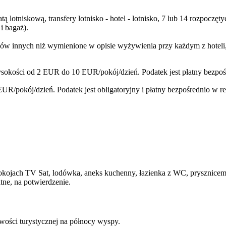
ą lotniskową, transfery lotnisko - hotel - lotnisko, 7 lub 14 rozpoc
i bagaż).
w innych niż wymienione w opisie wyżywienia przy każdym z hoteli, n
sokości od 2 EUR do 10 EUR/pokój/dzień. Podatek jest płatny bezpoś
R/pokój/dzień. Podatek jest obligatoryjny i płatny bezpośrednio w r
kojach TV Sat, lodówka, aneks kuchenny, łazienka z WC, prysznicem o
tne, na potwierdzenie.
wości turystycznej na północy wyspy.