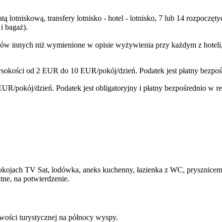
ą lotniskową, transfery lotnisko - hotel - lotnisko, 7 lub 14 rozpoc
i bagaż).
w innych niż wymienione w opisie wyżywienia przy każdym z hoteli, n
sokości od 2 EUR do 10 EUR/pokój/dzień. Podatek jest płatny bezpoś
R/pokój/dzień. Podatek jest obligatoryjny i płatny bezpośrednio w r
kojach TV Sat, lodówka, aneks kuchenny, łazienka z WC, prysznicem o
tne, na potwierdzenie.
wości turystycznej na północy wyspy.