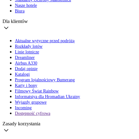
Nasze hotele
Biura
Dla klientów
Aktualne wytyczne przed podróżą
Rozkłady lotów
Linie lotnicze
Dreamliner
Airbus A330
Dodaj opinię
Katalogi
Program lojalnościowy Bumerang
Karty i bony
Filmowy Świat Rainbow
Informatsiya dla Hromadian Ukrainy
Wyjazdy grupowe
Incoming
Dostępność cyfrowa
Zasady korzystania