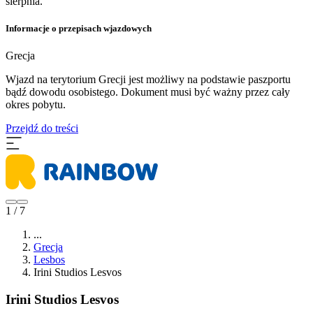
sierpnia.
Informacje o przepisach wjazdowych
Grecja
Wjazd na terytorium Grecji jest możliwy na podstawie paszportu
bądź dowodu osobistego. Dokument musi być ważny przez cały
okres pobytu.
Przejdź do treści
1 / 7
...
Grecja
Lesbos
Irini Studios Lesvos
Irini Studios Lesvos