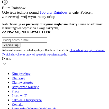
Biura Rainbow
Odwiedź jedno z ponad
100 biur Rainbow
w całej Polsce i
zarezerwuj swój
wymarzony urlop
Jeśli chcesz
jako pierwszy otrzymać najlepsze oferty
i inne wiadomości
marketingowe wprost na Twoją skrzynkę,
ZAPISZ SIĘ NA NEWSLETTER:
Zapisz się
Administratorem Twoich danych jest Rainbow Tours S.A.
Dowiedz się więcej o ochronie
Twoich danych oraz prawie i sposobie wycofania zgody
.
O nas
Kim jesteśmy
Dla prasy
Dla inwestorów
Bezpieczne wakacje
Praca
Praca w IT
Szkolenia turystyczne
Kontakt
Standardy Ochrony Małoletnich