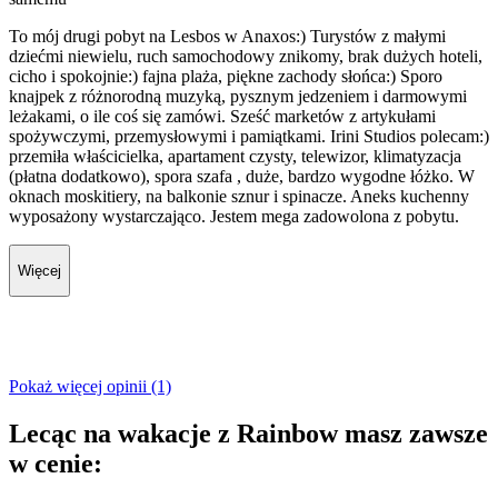
To mój drugi pobyt na Lesbos w Anaxos:) Turystów z małymi
dziećmi niewielu, ruch samochodowy znikomy, brak dużych hoteli,
cicho i spokojnie:) fajna plaża, piękne zachody słońca:) Sporo
knajpek z różnorodną muzyką, pysznym jedzeniem i darmowymi
leżakami, o ile coś się zamówi. Sześć marketów z artykułami
spożywczymi, przemysłowymi i pamiątkami. Irini Studios polecam:)
przemiła właścicielka, apartament czysty, telewizor, klimatyzacja
(płatna dodatkowo), spora szafa , duże, bardzo wygodne łóżko. W
oknach moskitiery, na balkonie sznur i spinacze. Aneks kuchenny
wyposażony wystarczająco. Jestem mega zadowolona z pobytu.
Więcej
Pokaż więcej opinii (1)
Lecąc na wakacje z Rainbow masz zawsze
w cenie: