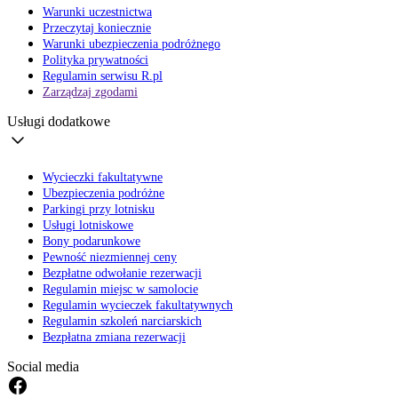
Warunki uczestnictwa
Przeczytaj koniecznie
Warunki ubezpieczenia podróżnego
Polityka prywatności
Regulamin serwisu R.pl
Zarządzaj zgodami
Usługi dodatkowe
Wycieczki fakultatywne
Ubezpieczenia podróżne
Parkingi przy lotnisku
Usługi lotniskowe
Bony podarunkowe
Pewność niezmiennej ceny
Bezpłatne odwołanie rezerwacji
Regulamin miejsc w samolocie
Regulamin wycieczek fakultatywnych
Regulamin szkoleń narciarskich
Bezpłatna zmiana rezerwacji
Social media