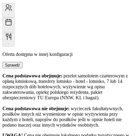
-
-
-
Oferta dostępna w innej konfiguracji
Sprawdź
Cena podstawowa obejmuje:
przelot samolotem czarterowym z
opłatą lotniskową, transfery lotnisko - hotel - lotnisko, 7 lub 14
rozpoczętych dób hotelowych, wyżywienie wg opisu
zakwaterowania, opiekę polskiego rezydenta, pakiet
ubezpieczeniowy TU Europa (NNW, KL i bagaż).
Cena podstawowa nie obejmuje:
wycieczek fakultatywnych,
posiłków innych niż wymienione w opisie wyżywienia przy
każdym z hoteli, napojów do posiłków jeśli w opisie hoteli nie
podano inaczej oraz innych wydatków osobistych.
UWAGA!
Cena nie obejmuje lokalnego podatku turystycznego w