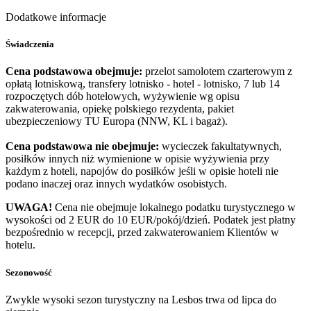
Dodatkowe informacje
Świadczenia
Cena podstawowa obejmuje:
przelot samolotem czarterowym z
opłatą lotniskową, transfery lotnisko - hotel - lotnisko, 7 lub 14
rozpoczętych dób hotelowych, wyżywienie wg opisu
zakwaterowania, opiekę polskiego rezydenta, pakiet
ubezpieczeniowy TU Europa (NNW, KL i bagaż).
Cena podstawowa nie obejmuje:
wycieczek fakultatywnych,
posiłków innych niż wymienione w opisie wyżywienia przy
każdym z hoteli, napojów do posiłków jeśli w opisie hoteli nie
podano inaczej oraz innych wydatków osobistych.
UWAGA!
Cena nie obejmuje lokalnego podatku turystycznego w
wysokości od 2 EUR do 10 EUR/pokój/dzień. Podatek jest płatny
bezpośrednio w recepcji, przed zakwaterowaniem Klientów w
hotelu.
Sezonowość
Zwykle wysoki sezon turystyczny na Lesbos trwa od lipca do