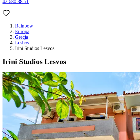
42 680 38 51
Rainbow
Europa
Grecja
Lesbos
Irini Studios Lesvos
Irini Studios Lesvos