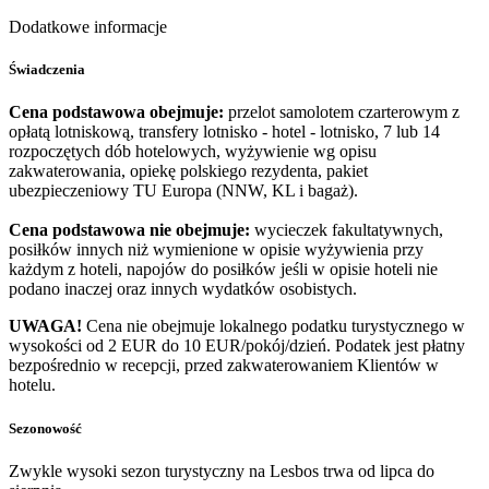
Dodatkowe informacje
Świadczenia
Cena podstawowa obejmuje:
przelot samolotem czarterowym z
opłatą lotniskową, transfery lotnisko - hotel - lotnisko, 7 lub 14
rozpoczętych dób hotelowych, wyżywienie wg opisu
zakwaterowania, opiekę polskiego rezydenta, pakiet
ubezpieczeniowy TU Europa (NNW, KL i bagaż).
Cena podstawowa nie obejmuje:
wycieczek fakultatywnych,
posiłków innych niż wymienione w opisie wyżywienia przy
każdym z hoteli, napojów do posiłków jeśli w opisie hoteli nie
podano inaczej oraz innych wydatków osobistych.
UWAGA!
Cena nie obejmuje lokalnego podatku turystycznego w
wysokości od 2 EUR do 10 EUR/pokój/dzień. Podatek jest płatny
bezpośrednio w recepcji, przed zakwaterowaniem Klientów w
hotelu.
Sezonowość
Zwykle wysoki sezon turystyczny na Lesbos trwa od lipca do