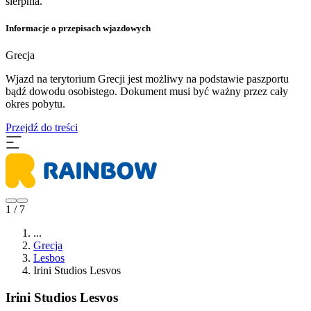
sierpnia.
Informacje o przepisach wjazdowych
Grecja
Wjazd na terytorium Grecji jest możliwy na podstawie paszportu
bądź dowodu osobistego. Dokument musi być ważny przez cały
okres pobytu.
Przejdź do treści
1 / 7
...
Grecja
Lesbos
Irini Studios Lesvos
Irini Studios Lesvos