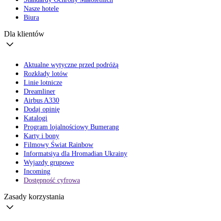
Nasze hotele
Biura
Dla klientów
Aktualne wytyczne przed podróżą
Rozkłady lotów
Linie lotnicze
Dreamliner
Airbus A330
Dodaj opinię
Katalogi
Program lojalnościowy Bumerang
Karty i bony
Filmowy Świat Rainbow
Informatsiya dla Hromadian Ukrainy
Wyjazdy grupowe
Incoming
Dostępność cyfrowa
Zasady korzystania