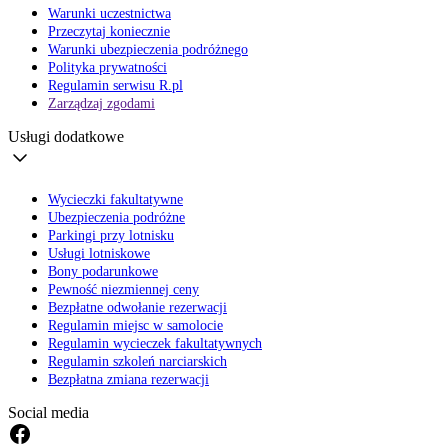
Warunki uczestnictwa
Przeczytaj koniecznie
Warunki ubezpieczenia podróżnego
Polityka prywatności
Regulamin serwisu R.pl
Zarządzaj zgodami
Usługi dodatkowe
Wycieczki fakultatywne
Ubezpieczenia podróżne
Parkingi przy lotnisku
Usługi lotniskowe
Bony podarunkowe
Pewność niezmiennej ceny
Bezpłatne odwołanie rezerwacji
Regulamin miejsc w samolocie
Regulamin wycieczek fakultatywnych
Regulamin szkoleń narciarskich
Bezpłatna zmiana rezerwacji
Social media