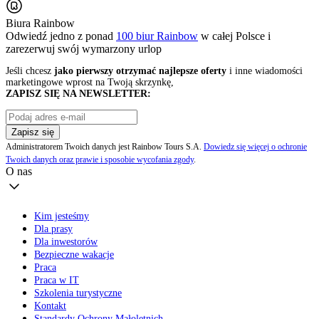
Biura Rainbow
Odwiedź jedno z ponad
100 biur Rainbow
w całej Polsce i
zarezerwuj swój
wymarzony urlop
Jeśli chcesz
jako pierwszy otrzymać najlepsze oferty
i inne wiadomości
marketingowe wprost na Twoją skrzynkę,
ZAPISZ SIĘ NA NEWSLETTER:
Zapisz się
Administratorem Twoich danych jest Rainbow Tours S.A.
Dowiedz się więcej o ochronie
Twoich danych oraz prawie i sposobie wycofania zgody
.
O nas
Kim jesteśmy
Dla prasy
Dla inwestorów
Bezpieczne wakacje
Praca
Praca w IT
Szkolenia turystyczne
Kontakt
Standardy Ochrony Małoletnich