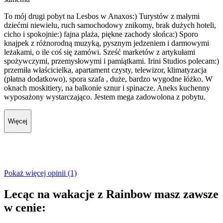
To mój drugi pobyt na Lesbos w Anaxos:) Turystów z małymi
dziećmi niewielu, ruch samochodowy znikomy, brak dużych hoteli,
cicho i spokojnie:) fajna plaża, piękne zachody słońca:) Sporo
knajpek z różnorodną muzyką, pysznym jedzeniem i darmowymi
leżakami, o ile coś się zamówi. Sześć marketów z artykułami
spożywczymi, przemysłowymi i pamiątkami. Irini Studios polecam:)
przemiła właścicielka, apartament czysty, telewizor, klimatyzacja
(płatna dodatkowo), spora szafa , duże, bardzo wygodne łóżko. W
oknach moskitiery, na balkonie sznur i spinacze. Aneks kuchenny
wyposażony wystarczająco. Jestem mega zadowolona z pobytu.
Więcej
Pokaż więcej opinii (1)
Lecąc na wakacje z Rainbow masz zawsze
w cenie: