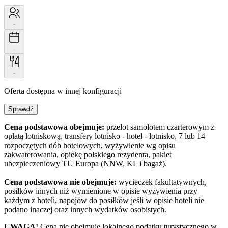
-
-
-
Oferta dostępna w innej konfiguracji
Sprawdź
Cena podstawowa obejmuje:
przelot samolotem czarterowym z
opłatą lotniskową, transfery lotnisko - hotel - lotnisko, 7 lub 14
rozpoczętych dób hotelowych, wyżywienie wg opisu
zakwaterowania, opiekę polskiego rezydenta, pakiet
ubezpieczeniowy TU Europa (NNW, KL i bagaż).
Cena podstawowa nie obejmuje:
wycieczek fakultatywnych,
posiłków innych niż wymienione w opisie wyżywienia przy
każdym z hoteli, napojów do posiłków jeśli w opisie hoteli nie
podano inaczej oraz innych wydatków osobistych.
UWAGA!
Cena nie obejmuje lokalnego podatku turystycznego w