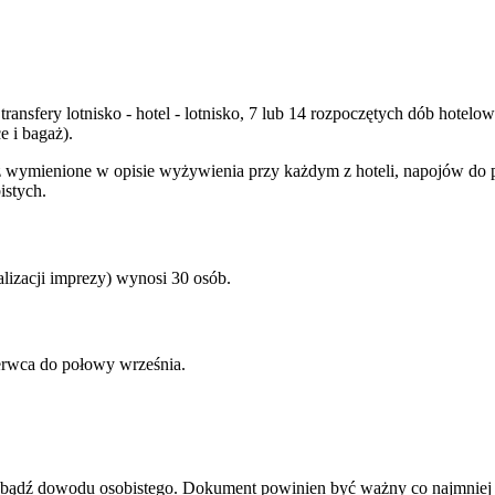
transfery lotnisko - hotel - lotnisko, 7 lub 14 rozpoczętych dób hote
 i bagaż).
wymienione w opisie wyżywienia przy każdym z hoteli, napojów do posi
istych.
izacji imprezy) wynosi 30 osób.
erwca do połowy września.
u bądź dowodu osobistego. Dokument powinien być ważny co najmniej 