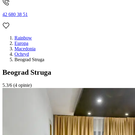
42 680 38 51
Rainbow
Europa
Macedonia
Ochryd
Beograd Struga
Beograd Struga
5.3/6
(4 opinie)