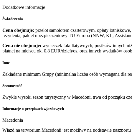
Dodatkowe informacje
Świadczenia
Cena obejmuje:
przelot samolotem czarterowym, opłaty lotniskowe, 
rezydenta, pakiet ubezpieczeniowy TU Europa (NNW, KL, Assistance
Cena nie obejmuje:
wycieczek fakultatywnych, posiłków innych niż 
płatnej na miejscu ok. 0,8 EUR/dzień/os. oraz innych wydatków osob
Inne
Zakładane minimum Grupy (minimalna liczba osób wymagana dla real
Sezonowość
Zwykle wysoki sezon turystyczny w Macedonii trwa od początku cz
Informacje o przepisach wjazdowych
Macedonia
Wjazd na terytorium Macedonii jest możliwy na podstawie paszport