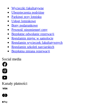
Wycieczki fakultatywne
Ubezpieczenia podróżne
Parkingi przy lotnisku
Usługi lotniskowe
Bony podarunkowe
Pewność niezmiennej ceny
Bezpłatne odwołanie rezerwacji
Regulamin miejsc w samolocie
Regulamin wycieczek fakultatywnych
Regulamin szkoleń narciarskich
Bezpłatna zmiana rezerwacji
Social media
Kanały płatności