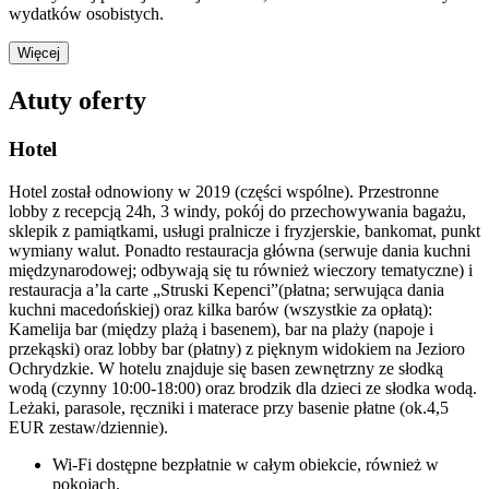
wydatków osobistych.
Więcej
Atuty oferty
Hotel
Hotel został odnowiony w 2019 (części wspólne). Przestronne
lobby z recepcją 24h, 3 windy, pokój do przechowywania bagażu,
sklepik z pamiątkami, usługi pralnicze i fryzjerskie, bankomat, punkt
wymiany walut. Ponadto restauracja główna (serwuje dania kuchni
międzynarodowej; odbywają się tu również wieczory tematyczne) i
restauracja a’la carte „Struski Kepenci”(płatna; serwująca dania
kuchni macedońskiej) oraz kilka barów (wszystkie za opłatą):
Kamelija bar (między plażą i basenem), bar na plaży (napoje i
przekąski) oraz lobby bar (płatny) z pięknym widokiem na Jezioro
Ochrydzkie. W hotelu znajduje się basen zewnętrzny ze słodką
wodą (czynny 10:00-18:00) oraz brodzik dla dzieci ze słodka wodą.
Leżaki, parasole, ręczniki i materace przy basenie płatne (ok.4,5
EUR zestaw/dziennie).
Wi-Fi dostępne bezpłatnie w całym obiekcie, również w
pokojach.