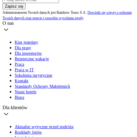
Zapisz się
Administratorem Twoich danych jest Rainbow Tours S.A.
Dowiedz się więcej o ochronie
Twoich danych oraz prawie i sposobie wycofania zgody
.
O nas
Kim jesteśmy
Dla prasy
Dla inwestorów
Bezpieczne wakacje
Praca
Praca w IT
Szkolenia turystyczne
Kontakt
Standardy Ochrony Małoletnich
Nasze hotele
Biura
Dla klientów
Aktualne wytyczne przed podróżą
Rozkłady lotów