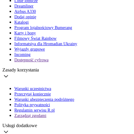
Linie lotnicze
Dreamliner
Airbus A330
Dodaj opinię
Katalogi
Program lojalnościowy Bumerang
Karty i bony
Filmowy Świat Rainbow
Informatsiya dla Hromadian Ukrainy
Wyjazdy grupowe
Incoming
Dostępność cyfrowa
Zasady korzystania
Warunki uczestnictwa
Przeczytaj koniecznie
Warunki ubezpieczenia podróżnego
Polityka prywatności
Regulamin serwisu R.pl
Zarządzaj zgodami
Usługi dodatkowe