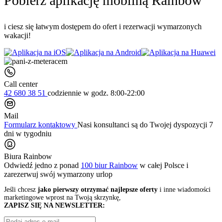
Pobierz aplikację mobilną Rainbow
i ciesz się łatwym dostępem do ofert i rezerwacji wymarzonych
wakacji!
Call center
42 680 38 51
codziennie
w godz. 8:00-22:00
Mail
Formularz kontaktowy
Nasi konsultanci są do Twojej dyspozycji 7
dni w tygodniu
Biura Rainbow
Odwiedź jedno z ponad
100 biur Rainbow
w całej Polsce i
zarezerwuj swój
wymarzony urlop
Jeśli chcesz
jako pierwszy otrzymać najlepsze oferty
i inne wiadomości
marketingowe wprost na Twoją skrzynkę,
ZAPISZ SIĘ NA NEWSLETTER: