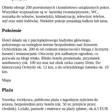
Obiekt oferuje 200 przestronnych i komfortowo urządzonych pokoi.
Wszystkie wyposażone są w: łazienkę (wanna/prysznic, WC,
suszarka do włosów, kosmetyki), klimatyzację, telewizor, telefon,
sejf oraz mini lodówkę. Niektóre pokoje posiadają balkon lub taras.
Położenie
Hotel składa się z pięciopiętrowego budynku głównego,
położonego na rozległym terenie bezpośrednio nad Jeziorem
Ochrydzkim ok. 200 m od centrum miejscowości Struga z licznymi
barami i restauracjami. Otoczony jest zadbanym ogrodem, co
pozwala na błogi relaks. Blisko hotelu promenada, przystanek
autobusowy (ok. 100 m) oraz tuż obok rzeka czarny Drim. Do
historycznej Ochrydy ok. 12 km, a do ochrydzkiego lotniska ok. 10
km.
Mapa
Plaża
Szeroka, żwirkowa, publiczna plaża z łagodnym zejściem do
jeziora, bezpośrednio przy hotelu (ok. 50 m; przejście przez
chodnik). Leżaki, parasole i materace na plaży (płatne, ok.4,5 EUR