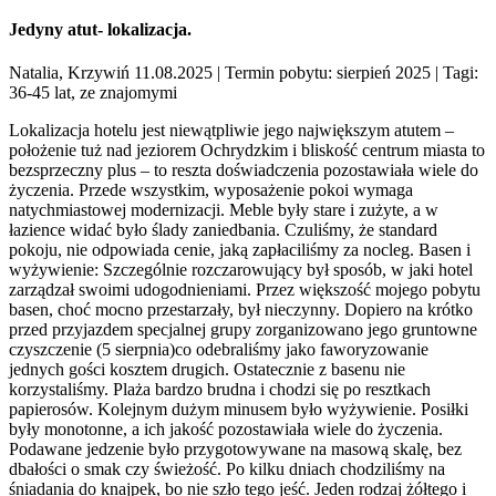
Jedyny atut- lokalizacja.
Natalia, Krzywiń 11.08.2025
| Termin pobytu: sierpień 2025
| Tagi:
36-45 lat, ze znajomymi
Lokalizacja hotelu jest niewątpliwie jego największym atutem –
położenie tuż nad jeziorem Ochrydzkim i bliskość centrum miasta to
bezsprzeczny plus – to reszta doświadczenia pozostawiała wiele do
życzenia. Przede wszystkim, wyposażenie pokoi wymaga
natychmiastowej modernizacji. Meble były stare i zużyte, a w
łazience widać było ślady zaniedbania. Czuliśmy, że standard
pokoju, nie odpowiada cenie, jaką zapłaciliśmy za nocleg. Basen i
wyżywienie: Szczególnie rozczarowujący był sposób, w jaki hotel
zarządzał swoimi udogodnieniami. Przez większość mojego pobytu
basen, choć mocno przestarzały, był nieczynny. Dopiero na krótko
przed przyjazdem specjalnej grupy zorganizowano jego gruntowne
czyszczenie (5 sierpnia)co odebraliśmy jako faworyzowanie
jednych gości kosztem drugich. Ostatecznie z basenu nie
korzystaliśmy. Plaża bardzo brudna i chodzi się po resztkach
papierosów. Kolejnym dużym minusem było wyżywienie. Posiłki
były monotonne, a ich jakość pozostawiała wiele do życzenia.
Podawane jedzenie było przygotowywane na masową skalę, bez
dbałości o smak czy świeżość. Po kilku dniach chodziliśmy na
śniadania do knajpek, bo nie szło tego jeść. Jeden rodzaj żółtego i