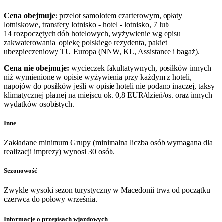
Cena obejmuje:
przelot samolotem czarterowym, opłaty
lotniskowe, transfery lotnisko - hotel - lotnisko, 7 lub
14 rozpoczętych dób hotelowych, wyżywienie wg opisu
zakwaterowania, opiekę polskiego rezydenta, pakiet
ubezpieczeniowy TU Europa (NNW, KL, Assistance i bagaż).
Cena nie obejmuje:
wycieczek fakultatywnych, posiłków innych
niż wymienione w opisie wyżywienia przy każdym z hoteli,
napojów do posiłków jeśli w opisie hoteli nie podano inaczej, taksy
klimatycznej płatnej na miejscu ok. 0,8 EUR/dzień/os. oraz innych
wydatków osobistych.
Inne
Zakładane minimum Grupy (minimalna liczba osób wymagana dla
realizacji imprezy) wynosi 30 osób.
Sezonowość
Zwykle wysoki sezon turystyczny w Macedonii trwa od początku
czerwca do połowy września.
Informacje o przepisach wjazdowych