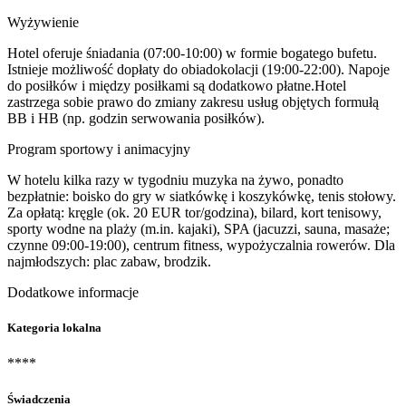
Wyżywienie
Hotel oferuje śniadania (07:00-10:00) w formie bogatego bufetu.
Istnieje możliwość dopłaty do obiadokolacji (19:00-22:00). Napoje
do posiłków i między posiłkami są dodatkowo płatne.Hotel
zastrzega sobie prawo do zmiany zakresu usług objętych formułą
BB i HB (np. godzin serwowania posiłków).
Program sportowy i animacyjny
W hotelu kilka razy w tygodniu muzyka na żywo, ponadto
bezpłatnie: boisko do gry w siatkówkę i koszykówkę, tenis stołowy.
Za opłatą: kręgle (ok. 20 EUR tor/godzina), bilard, kort tenisowy,
sporty wodne na plaży (m.in. kajaki), SPA (jacuzzi, sauna, masaże;
czynne 09:00-19:00), centrum fitness, wypożyczalnia rowerów. Dla
najmłodszych: plac zabaw, brodzik.
Dodatkowe informacje
Kategoria lokalna
****
Świadczenia