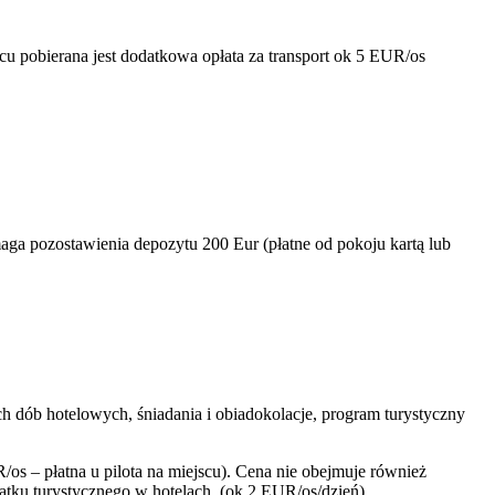
cu pobierana jest dodatkowa opłata za transport ok 5 EUR/os
ga pozostawienia depozytu 200 Eur (płatne od pokoju kartą lub
 dób hotelowych, śniadania i obiadokolacje, program turystyczny
s – płatna u pilota na miejscu). Cena nie obejmuje również
tku turystycznego w hotelach (ok 2 EUR/os/dzień).