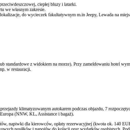
eciwdeszczowej, ciepłej bluzy i latarki.
rtu we własnym zakresie.
 lokalizacje, do wycieczek fakultatywnym m.in Jeepy, Lewada na miejs
lub standardowe z widokiem na morze). Przy zameldowaniu hotel wyma
p. w restauracji.
 przejazdy klimatyzowanym autokarem podczas objazdu, 7 rozpoczętych
U Europa (NNW, KL, Assistance i bagaż).
w, napiwki dla kierowców, opłaty rezerwacyjnej (kwota ok. 140 EUR/o
wych posiłków i napojów do kolacji oraz wydatków osobistych. Poda