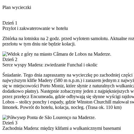
Plan wycieczki
Dzień 1
Przylot i zakwaterowanie w hotelu
Zbiórka na lotnisku na 2 godz. przed wylotem samolotu. Aktualne ro
przelotu w tym dniu nie będzie kolacji.
Dzień 2
Serce wyspy Madera: zwiedzanie Funchal i okolic
Śniadanie. Tego dnia zapraszamy na wycieczkę po zachodniej częśc
najwyższym klifie Madery (580 m n.p.m.) i zarazem jednym z najwy
się w miejscowości Porto Moniz, które słynie z naturalnych wulkani
dodatkowo płatny). Następnie zobaczymy jeden z najpiękniejszych w
przez przełęcz Encumeada, gdzie odbywają się słynne wyścigi rajd
Lobos – stolicy ponchy i espady, gdzie Winston Churchill malował s
limonek. Powrót do hotelu, kolacja, nocleg. (Trasa ok. 110 km)
Dzień 3
Zachodnia Madera: między klifami a wulkanicznymi basenami