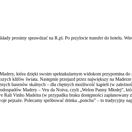
zkłady prosimy sprawdzać na R.pl. Po przylocie transfer do hotelu. 
i Madery, która dzięki swoim spektakularnym widokom przypomina do
ższych klifów świata. Następnie przejazd przez największy na Maderz
cznych basenów skalnych – dla chętnych możliwość kąpieli (w zależnoś
odospadów Madery – Veu da Noiva, czyli „Welon Panny Młodej”, który
owe Rali Vinho Madeira (w przypadku braku dostępności zaplanowany 
woje pejzaże. Polecamy spróbować drinka „poncha” – to tradycyjny nap