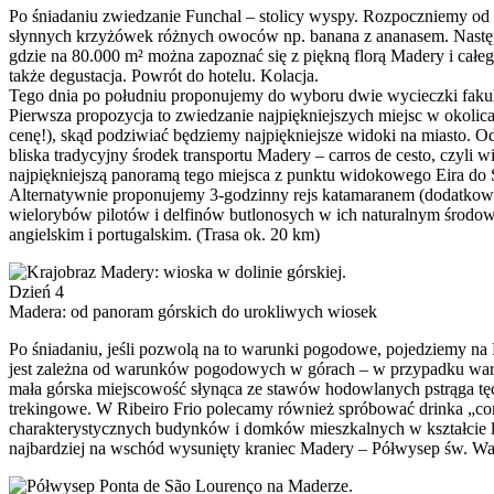
Po śniadaniu zwiedzanie Funchal – stolicy wyspy. Rozpoczniemy od M
słynnych krzyżówek różnych owoców np. banana z ananasem. Następn
gdzie na 80.000 m² można zapoznać się z piękną florą Madery i całe
także degustacja. Powrót do hotelu. Kolacja.
Tego dnia po południu proponujemy do wyboru dwie wycieczki faku
Pierwsza propozycja to zwiedzanie najpiękniejszych miejsc w okoli
cenę!), skąd podziwiać będziemy najpiękniejsze widoki na miasto. 
bliska tradycyjny środek transportu Madery – carros de cesto, czyli
najpiękniejszą panoramą tego miejsca z punktu widokowego Eira do 
Alternatywnie proponujemy 3-godzinny rejs katamaranem (dodatkowo p
wielorybów pilotów i delfinów butlonosych w ich naturalnym środow
angielskim i portugalskim. (Trasa ok. 20 km)
Dzień 4
Madera: od panoram górskich do urokliwych wiosek
Po śniadaniu, jeśli pozwolą na to warunki pogodowe, pojedziemy na 
jest zależna od warunków pogodowych w górach – w przypadku waru
mała górska miejscowość słynąca ze stawów hodowlanych pstrąga 
trekingowe. W Ribeiro Frio polecamy również spróbować drinka „cort
charakterystycznych budynków i domków mieszkalnych w kształcie li
najbardziej na wschód wysunięty kraniec Madery – Półwysep św. Waw