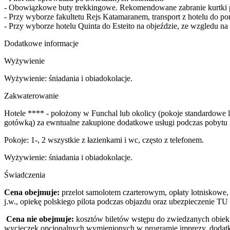
- Obowiązkowe buty trekkingowe. Rekomendowane zabranie kurtki prz
- Przy wyborze fakultetu Rejs Katamaranem, transport z hotelu do po
- Przy wyborze hotelu Quinta do Esteito na objeździe, ze wzgledu na
Dodatkowe informacje
Wyżywienie
Wyżywienie: śniadania i obiadokolacje.
Zakwaterowanie
Hotele **** - położony w Funchal lub okolicy (pokoje standardowe 
gotówką) za ewntualne zakupione dodatkowe usługi podczas pobytu n
Pokoje: 1-, 2 wszystkie z łazienkami i wc, często z telefonem.
Wyżywienie: śniadania i obiadokolacje.
Świadczenia
Cena obejmuje:
przelot samolotem czarterowym, opłaty lotniskowe,
j.w., opiekę polskiego pilota podczas objazdu oraz ubezpieczenie T
Cena nie obejmuje:
kosztów biletów wstępu do zwiedzanych obiektó
wycieczek opcjonalnych wymienionych w programie imprezy, dodatko