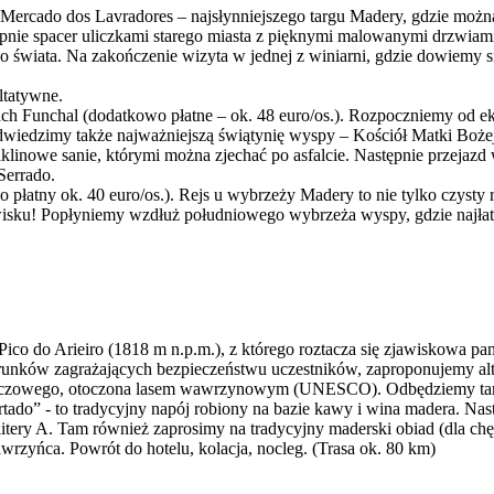
ercado dos Lavradores – najsłynniejszego targu Madery, gdzie można n
ie spacer uliczkami starego miasta z pięknymi malowanymi drzwiami
go świata. Na zakończenie wizyta w jednej z winiarni, gdzie dowiemy 
ltatywne.
cach Funchal (dodatkowo płatne – ok. 48 euro/os.). Rozpoczniemy od 
Odwiedzimy także najważniejszą świątynię wyspy – Kościół Matki Boże
 wiklinowe sanie, którymi można zjechać po asfalcie. Następnie przeja
Serrado.
łatny ok. 40 euro/os.). Rejs u wybrzeży Madery to nie tylko czysty r
isku! Popłyniemy wzdłuż południowego wybrzeża wyspy, gdzie najłatwi
Pico do Arieiro (1818 m n.p.m.), z którego roztacza się zjawiskowa p
nków zagrażających bezpieczeństwu uczestników, zaproponujemy alte
tęczowego, otoczona lasem wawrzynowym (UNESCO). Odbędziemy tam 
ado” - to tradycyjny napój robiony na bazie kawy i wina madera. Nastę
tery A. Tam również zaprosimy na tradycyjny maderski obiad (dla ch
rzyńca. Powrót do hotelu, kolacja, nocleg. (Trasa ok. 80 km)