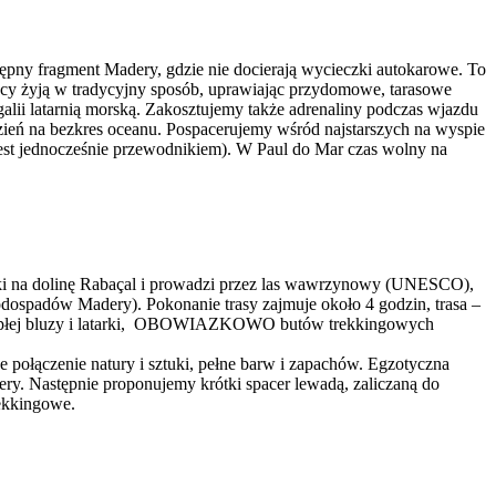
pny fragment Madery, gdzie nie docierają wycieczki autokarowe. To
kańcy żyją w tradycyjny sposób, uprawiając przydomowe, tarasowe
galii latarnią morską. Zakosztujemy także adrenaliny podczas wjazdu
zień na bezkres oceanu. Pospacerujemy wśród najstarszych na wyspie
st jednocześnie przewodnikiem). W Paul do Mar czas wolny na
doki na dolinę Rabaçal i prowadzi przez las wawrzynowy (UNESCO),
ospadów Madery). Pokonanie trasy zajmuje około 4 godzin, trasa –
 ciepłej bluzy i latarki, OBOWIAZKOWO butów trekkingowych
ołączenie natury i sztuki, pełne barw i zapachów. Egzotyczna
ery. Następnie proponujemy krótki spacer lewadą, zaliczaną do
ekkingowe.