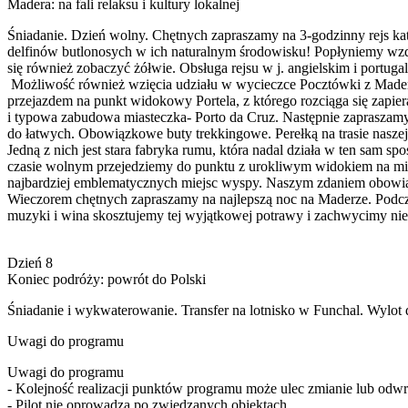
Madera: na fali relaksu i kultury lokalnej
Śniadanie. Dzień wolny. Chętnych zapraszamy na 3-godzinny rejs kat
delfinów butlonosych w ich naturalnym środowisku! Popłyniemy wzdł
się również zobaczyć żółwie. Obsługa rejsu w j. angielskim i portuga
Możliwość również wzięcia udziału w wycieczce Pocztówki z Mader
przejazdem na punkt widokowy Portela, z którego rozciąga się zapier
i typowa zabudowa miasteczka- Porto da Cruz. Następnie zapraszamy 
do łatwych. Obowiązkowe buty trekkingowe. Perełką na trasie naszej 
Jedną z nich jest stara fabryka rumu, która nadal działa w ten sam s
czasie wolnym przejedziemy do punktu z urokliwym widokiem na mia
najbardziej emblematycznych miejsc wyspy. Naszym zdaniem obowią
Wieczorem chętnych zapraszamy na najlepszą noc na Maderze. Podcz
muzyki i wina skosztujemy tej wyjątkowej potrawy i zachwycimy ni
Dzień 8
Koniec podróży: powrót do Polski
Śniadanie i wykwaterowanie. Transfer na lotnisko w Funchal. Wylot
Uwagi do programu
Uwagi do programu
- Kolejność realizacji punktów programu może ulec zmianie lub odwr
- Pilot nie oprowadza po zwiedzanych obiektach.