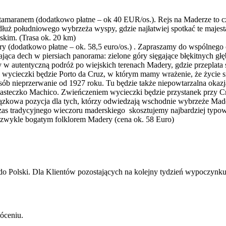
amaranem (dodatkowo płatne – ok 40 EUR/os.). Rejs na Maderze to czy
uż południowego wybrzeża wyspy, gdzie najłatwiej spotkać te majestat
lskim. (Trasa ok. 20 km)
y (dodatkowo płatne – ok. 58,5 euro/os.) . Zapraszamy do wspólne
ająca dech w piersiach panorama: zielone góry sięgające błękitnych gł
w autentyczną podróż po wiejskich terenach Madery, gdzie przeplata si
wycieczki będzie Porto da Cruz, w którym mamy wrażenie, że życie się 
posób nieprzerwanie od ​​1927 roku. Tu będzie także niepowtarzalna ok
steczko Machico. Zwieńczeniem wycieczki będzie przystanek przy Cri
zkowa pozycja dla tych, którzy odwiedzają wschodnie wybrzeże Mad
as tradycyjnego wieczoru maderskiego skosztujemy najbardziej typow
ezwykle bogatym folklorem Madery (cena ok. 58 Euro)
 do Polski. Dla Klientów pozostających na kolejny tydzień wypoczynku
óceniu.