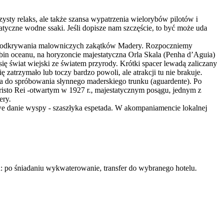
sty relaks, ale także szansa wypatrzenia wielorybów pilotów i
yczne wodne ssaki. Jeśli dopisze nam szczęście, to być może uda
go odkrywania malowniczych zakątków Madery. Rozpoczniemy
ębin oceanu, na horyzoncie majestatyczna Orla Skala (Penha d’Aguia)
ę świat wiejski ze światem przyrody. Krótki spacer lewadą zaliczany
zatrzymało lub toczy bardzo powoli, ale atrakcji tu nie brakuje.
azja do spróbowania słynnego maderskiego trunku (aguardente). Po
sto Rei -otwartym w 1927 r., majestatycznym posągu, jednym z
ery.
e danie wyspy - szaszłyka espetada. W akompaniamencie lokalnej
: po śniadaniu wykwaterowanie, transfer do wybranego hotelu.