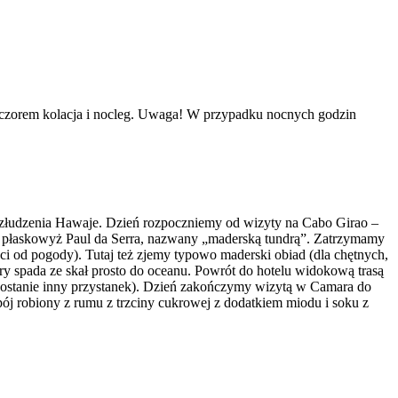
Wieczorem kolacja i nocleg. Uwaga! W przypadku nocnych godzin
 złudzenia Hawaje. Dzień rozpoczniemy od wizyty na Cabo Girao –
e płaskowyż Paul da Serra, nazwany „maderską tundrą”. Zatrzymamy
ci od pogody). Tutaj też zjemy typowo maderski obiad (dla chętnych,
 spada ze skał prosto do oceanu. Powrót do hotelu widokową trasą
zostanie inny przystanek). Dzień zakończymy wizytą w Camara do
ój robiony z rumu z trzciny cukrowej z dodatkiem miodu i soku z