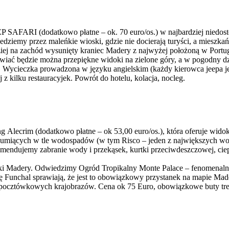
 SAFARI (dodatkowo płatne – ok. 70 euro/os.) w najbardziej niedostę
jedziemy przez maleńkie wioski, gdzie nie docierają turyści, a miesz
rdziej na zachód wysunięty kraniec Madery z najwyżej położoną w Portu
wiać będzie można przepiękne widoki na zielone góry, a w pogodny d
Wycieczka prowadzona w języku angielskim (każdy kierowca jeepa je
z kilku restauracyjek. Powrót do hotelu, kolacja, nocleg.
ng Alecrim (dodatkowo płatne – ok 53,00 euro/os.), która oferuje wi
zumiących w tle wodospadów (w tym Risco – jeden z największych wod
ekomendujemy zabranie wody i przekąsek, kurtki przeciwdeszczowej,
ki Madery. Odwiedzimy Ogród Tropikalny Monte Palace – fenomenalne p
okę Funchal sprawiają, że jest to obowiązkowy przystanek na mapie Mad
az pocztówkowych krajobrazów. Cena ok 75 Euro, obowiązkowe buty tr