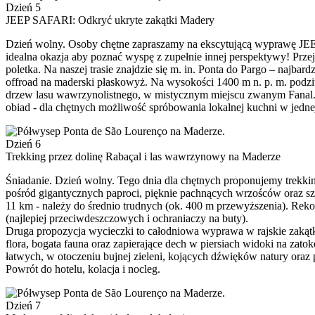
Dzień 5
JEEP SAFARI: Odkryć ukryte zakątki Madery
Dzień wolny. Osoby chętne zapraszamy na ekscytującą wyprawę JEEP
idealna okazja aby poznać wyspę z zupełnie innej perspektywy! Prze
poletka. Na naszej trasie znajdzie się m. in. Ponta do Pargo – najba
offroad na maderski płaskowyż. Na wysokości 1400 m n. p. m. podzi
drzew lasu wawrzynolistnego, w mistycznym miejscu zwanym Fanal. 
obiad - dla chętnych możliwość spróbowania lokalnej kuchni w jednej 
Dzień 6
Trekking przez dolinę Rabaçal i las wawrzynowy na Maderze
Śniadanie. Dzień wolny. Tego dnia dla chętnych proponujemy trekki
pośród gigantycznych paproci, pięknie pachnących wrzośców oraz s
11 km - należy do średnio trudnych (ok. 400 m przewyższenia). R
(najlepiej przeciwdeszczowych i ochraniaczy na buty).
Druga propozycja wycieczki to całodniowa wyprawa w rajskie zakąt
flora, bogata fauna oraz zapierające dech w piersiach widoki na zat
łatwych, w otoczeniu bujnej zieleni, kojących dźwięków natury or
Powrót do hotelu, kolacja i nocleg.
Dzień 7