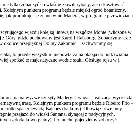
ie tylko zobaczyć co właśnie złowili rybacy, ale i skosztować
. Kolejnym punktem programu będzie miejski ogród botaniczny,
się, jak produkuje się znane wino Madera, w programie przewidziana
ekscytującego wjazdu kolejką linową na wzgórze Monte (wliczone w
j z Góry, gdzie pochowany jest Karol I Habsburg. Zobaczymy też z
zd w okolice przepięknej Doliny Zakonnic – zachwycimy się
elaks, to przede wszystkim niepowtarzalna okazja do podziwiania
ej spotkać te majestatyczne wodne ssaki. Obsługa rejsu w j.
anorama na najwyższe szczyty Madery. Uwaga – realizacja wycieczki
rnatywną trasę. Kolejnym punktem programu będzie Ribeiro Frio –
krótki spacer lewadą Balcoes (balkony). Obowiązkowe buty
pnie przejazd do wioski Santana, słynącej z tradycyjnych,
ętnych - dodatkowo płatny). Po lunchu pojedziemy zobaczyć