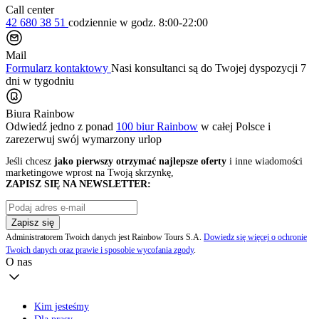
Call center
42 680 38 51
codziennie
w godz. 8:00-22:00
Mail
Formularz kontaktowy
Nasi konsultanci są do Twojej dyspozycji 7
dni w tygodniu
Biura Rainbow
Odwiedź jedno z ponad
100 biur Rainbow
w całej Polsce i
zarezerwuj swój
wymarzony urlop
Jeśli chcesz
jako pierwszy otrzymać najlepsze oferty
i inne wiadomości
marketingowe wprost na Twoją skrzynkę,
ZAPISZ SIĘ NA NEWSLETTER:
Zapisz się
Administratorem Twoich danych jest Rainbow Tours S.A.
Dowiedz się więcej o ochronie
Twoich danych oraz prawie i sposobie wycofania zgody
.
O nas
Kim jesteśmy