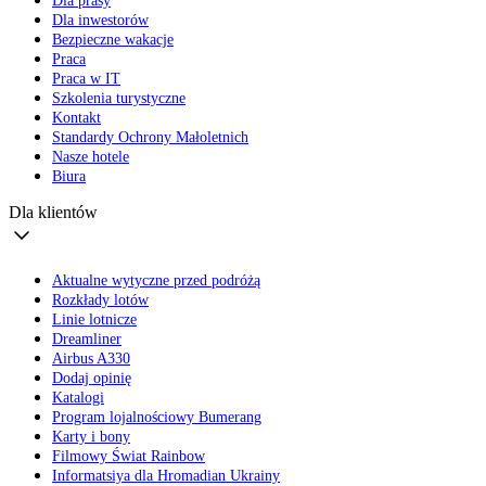
Dla prasy
Dla inwestorów
Bezpieczne wakacje
Praca
Praca w IT
Szkolenia turystyczne
Kontakt
Standardy Ochrony Małoletnich
Nasze hotele
Biura
Dla klientów
Aktualne wytyczne przed podróżą
Rozkłady lotów
Linie lotnicze
Dreamliner
Airbus A330
Dodaj opinię
Katalogi
Program lojalnościowy Bumerang
Karty i bony
Filmowy Świat Rainbow
Informatsiya dla Hromadian Ukrainy