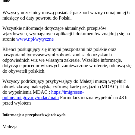
Inne
Wszyscy uczestnicy muszą posiadać paszport ważny co najmniej 6
miesięcy od daty powrotu do Polski.
Wszystkie niformacje dotyczące aktualnych przepisów
wjazdowych, wymaganych aplikacji i dokumentów znajdują się na
stronie
www.r.pl/wytyczne
Klienci posługujący się innymi paszportami niż polskie oraz
paszportami tymczasowymi zobowiązani są do uzyskania
odpowiednich wiz we własnym zakresie. Wszelkie informacje,
dotyczące procedur wizowych zamieszczone w ofercie, odnoszą się
do obywateli polskich.
Wszyscy podróżujący przybywający do Malezji muszą wypełnić
obowiązkową malezyjską cyfrową kartę przyjazdu (MDAC). Link
do wypełnienia MDAC :
https://imigresen-
online.imi.gov.my/mdac/main
Formularz można wypełnić na 48 h
przed wylotem
Informacje o przepisach wjazdowych
Malezja