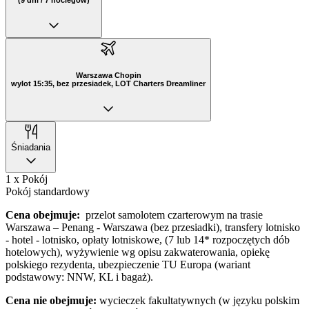
(9 dni / 7 noclegów)
Warszawa Chopin
wylot 15:35, bez przesiadek, LOT Charters Dreamliner
Śniadania
1 x Pokój
Pokój standardowy
Cena obejmuje:
przelot samolotem czarterowym na trasie
Warszawa – Penang - Warszawa (bez przesiadki), transfery lotnisko
- hotel - lotnisko, opłaty lotniskowe, (7 lub 14* rozpoczętych dób
hotelowych), wyżywienie wg opisu zakwaterowania, opiekę
polskiego rezydenta, ubezpieczenie TU Europa (wariant
podstawowy: NNW, KL i bagaż).
Cena nie obejmuje:
wycieczek fakultatywnych (w języku polskim