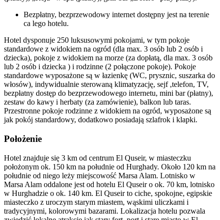
Bezpłatny, bezprzewodowy internet dostępny jest na terenie
ca lego hotelu.
Hotel dysponuje 250 luksusowymi pokojami, w tym pokoje
standardowe z widokiem na ogród (dla max. 3 osób lub 2 osób i
dziecka), pokoje z widokiem na morze (za dopłatą, dla max. 3 osób
lub 2 osób i dziecka ) i rodzinne (2 połączone pokoje). Pokoje
standardowe wyposażone są w łazienkę (WC, prysznic, suszarka do
włosów), indywidualnie sterowaną klimatyzację, sejf ,telefon, TV,
bezpłatny dostęp do bezprzewodowego internetu, mini bar (płatny),
zestaw do kawy i herbaty (za zamówienie), balkon lub taras.
Przestronne pokoje rodzinne z widokiem na ogród, wyposażone są
jak pokój standardowy, dodatkowo posiadają szlafrok i klapki.
Położenie
Hotel znajduje się 3 km od centrum El Quseir, w miasteczku
położonym ok. 150 km na południe od Hurghady. Około 120 km na
południe od niego leży miejscowość Marsa Alam. Lotnisko w
Marsa Alam oddalone jest od hotelu El Quseir o ok. 70 km, lotnisko
w Hurghadzie o ok. 140 km. El Quseir to ciche, spokojne, egipskie
miasteczko z uroczym starym miastem, wąskimi uliczkami i
tradycyjnymi, kolorowymi bazarami. Lokalizacja hotelu pozwala
zwiedzić lokalne atrakcje jak stary fort, port i stare miasto w El