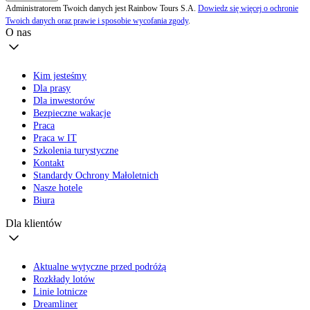
Administratorem Twoich danych jest Rainbow Tours S.A.
Dowiedz się więcej o ochronie
Twoich danych oraz prawie i sposobie wycofania zgody
.
O nas
Kim jesteśmy
Dla prasy
Dla inwestorów
Bezpieczne wakacje
Praca
Praca w IT
Szkolenia turystyczne
Kontakt
Standardy Ochrony Małoletnich
Nasze hotele
Biura
Dla klientów
Aktualne wytyczne przed podróżą
Rozkłady lotów
Linie lotnicze
Dreamliner