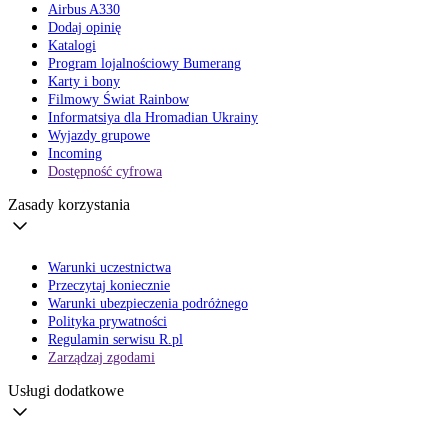
Airbus A330
Dodaj opinię
Katalogi
Program lojalnościowy Bumerang
Karty i bony
Filmowy Świat Rainbow
Informatsiya dla Hromadian Ukrainy
Wyjazdy grupowe
Incoming
Dostępność cyfrowa
Zasady korzystania
Warunki uczestnictwa
Przeczytaj koniecznie
Warunki ubezpieczenia podróżnego
Polityka prywatności
Regulamin serwisu R.pl
Zarządzaj zgodami
Usługi dodatkowe