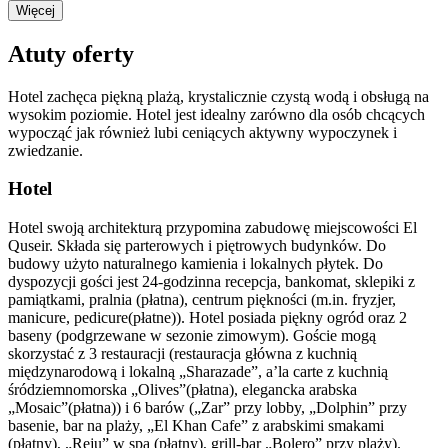
Więcej
Atuty oferty
Hotel zachęca piękną plażą, krystalicznie czystą wodą i obsługą na
wysokim poziomie. Hotel jest idealny zarówno dla osób chcących
wypocząć jak również lubi ceniących aktywny wypoczynek i
zwiedzanie.
Hotel
Hotel swoją architekturą przypomina zabudowę miejscowości El
Quseir. Składa się parterowych i piętrowych budynków. Do
budowy użyto naturalnego kamienia i lokalnych płytek. Do
dyspozycji gości jest 24-godzinna recepcja, bankomat, sklepiki z
pamiątkami, pralnia (płatna), centrum piękności (m.in. fryzjer,
manicure, pedicure(płatne)). Hotel posiada piękny ogród oraz 2
baseny (podgrzewane w sezonie zimowym). Goście mogą
skorzystać z 3 restauracji (restauracja główna z kuchnią
międzynarodową i lokalną „Sharazade”, a’la carte z kuchnią
śródziemnomorska „Olives”(płatna), elegancka arabska
„Mosaic”(płatna)) i 6 barów („Zar” przy lobby, „Dolphin” przy
basenie, bar na plaży, „El Khan Cafe” z arabskimi smakami
(płatny), „Reju” w spa (płatny), grill-bar „Bolero” przy plaży).