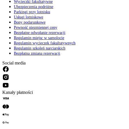
Wycieczki fakultatywne
Ubezpieczenia podróżne
Parkingi przy lotnisku
Usługi lotniskowe
Bony podarunkowe
Pewność niezmiennej ceny
Bezpłatne odwołanie rezerwacji
Regulamin miejsc w samolocie
Regulamin wycieczek fakultatywnych
Regulamin szkoleń narciarskich
Bezpłatna zmiana rezerwacji
Social media
Kanały płatności