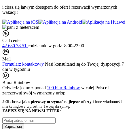
i ciesz się łatwym dostępem do ofert i rezerwacji wymarzonych
wakacji!
Call center
42 680 38 51
codziennie
w godz. 8:00-22:00
Mail
Formularz kontaktowy
Nasi konsultanci są do Twojej dyspozycji 7
dni w tygodniu
Biura Rainbow
Odwiedź jedno z ponad
100 biur Rainbow
w całej Polsce i
zarezerwuj swój
wymarzony urlop
Jeśli chcesz
jako pierwszy otrzymać najlepsze oferty
i inne wiadomości
marketingowe wprost na Twoją skrzynkę,
ZAPISZ SIĘ NA NEWSLETTER:
Zapisz się