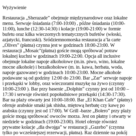
Wyżywienie
Restauracja „Sherazade” obejmuje międzynarodowe oraz lokalne
menu. Serwuje śniadania (7:00-10:00) , późne śniadania (10:00-
11:00), lunche (12:30-14:30) i kolacje (19:00-21:00) w formie
bufetu oraz kilka wieczornych tematycznych bufetów (włoski,
azjatycki, francuski). Sródziemnomorska restauracja a’la carte
„Olives” (płatna) czynna jest w godzinach 18:00-23:00. W
restauracji „Mosaic”(płatna) goście mogą spróbować potraw
lokalnej kuchni w godzinach 19:00-22:00. Opcja all inclusive
obejmuje lokalne napoje alkoholowe (m.in. piwo, wino, lokalne
mocne alkohole) i bezalkoholowe (m. in. kawa, herbata, woda,
napoje gazowane) w godzinach 10:00-23:00. Mocne alkohole
podawane są od godziny 12:00 do 23:00. Bar „Zar” serwuje napoje
i przekąski w lobby, oraz wieczorami muzykę na żywo (czynny
10:00-23:00 ). Bar przy basenie „Dolphin” czynny jest od 10:00 –
17:30 i serwuje również popołudniowe przekąski (14:30-17:30).
Bar na plaży otwarty jest 10:00-18:00. Bar „El Khan Cafe” (płatny)
oferuje arabskie smaki jak shisha, miętową herbatę czy kawę po
arabsku (czynny jest od 17:00). W Grill -barze „Bolero” przy plaży
goście mogą spróbować owoców morza. Jest on płatny i otwarty w
niedziele w godzinach (19:00-23:00). Hotel oferuje również
prywatne kolacje „dla dwojga” w restauracji „Gazebo” (czynna
tylko po wcześniejszej rezerwacji, płatna). Raz dziennie na pokój