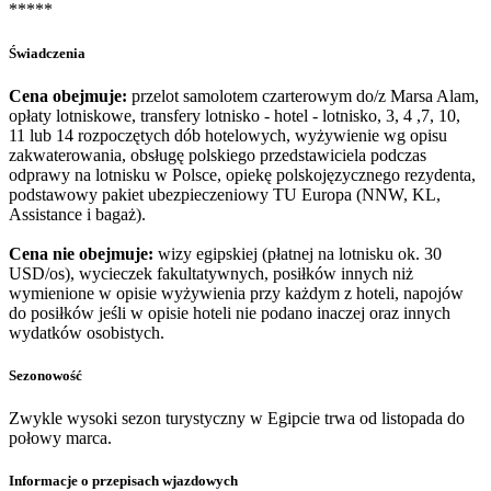
*****
Świadczenia
Cena obejmuje:
przelot samolotem czarterowym do/z Marsa Alam,
opłaty lotniskowe, transfery lotnisko - hotel - lotnisko, 3, 4 ,7, 10,
11 lub 14 rozpoczętych dób hotelowych, wyżywienie wg opisu
zakwaterowania, obsługę polskiego przedstawiciela podczas
odprawy na lotnisku w Polsce, opiekę polskojęzycznego rezydenta,
podstawowy pakiet ubezpieczeniowy TU Europa (NNW, KL,
Assistance i bagaż).
Cena nie obejmuje:
wizy egipskiej (płatnej na lotnisku ok. 30
USD/os), wycieczek fakultatywnych, posiłków innych niż
wymienione w opisie wyżywienia przy każdym z hoteli, napojów
do posiłków jeśli w opisie hoteli nie podano inaczej oraz innych
wydatków osobistych.
Sezonowość
Zwykle wysoki sezon turystyczny w Egipcie trwa od listopada do
połowy marca.
Informacje o przepisach wjazdowych