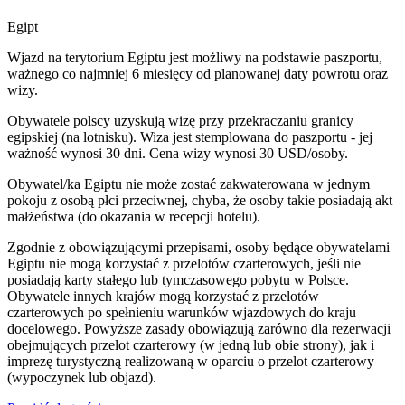
Egipt
Wjazd na terytorium Egiptu jest możliwy na podstawie paszportu,
ważnego co najmniej 6 miesięcy od planowanej daty powrotu oraz
wizy.
Obywatele polscy uzyskują wizę przy przekraczaniu granicy
egipskiej (na lotnisku). Wiza jest stemplowana do paszportu - jej
ważność wynosi 30 dni. Cena wizy wynosi 30 USD/osoby.
Obywatel/ka Egiptu nie może zostać zakwaterowana w jednym
pokoju z osobą płci przeciwnej, chyba, że osoby takie posiadają akt
małżeństwa (do okazania w recepcji hotelu).
Zgodnie z obowiązującymi przepisami, osoby będące obywatelami
Egiptu nie mogą korzystać z przelotów czarterowych, jeśli nie
posiadają karty stałego lub tymczasowego pobytu w Polsce.
Obywatele innych krajów mogą korzystać z przelotów
czarterowych po spełnieniu warunków wjazdowych do kraju
docelowego. Powyższe zasady obowiązują zarówno dla rezerwacji
obejmujących przelot czarterowy (w jedną lub obie strony), jak i
imprezę turystyczną realizowaną w oparciu o przelot czarterowy
(wypoczynek lub objazd).