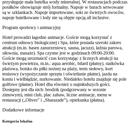
przysługuje mała butelka wody mineralnej. W restauracjach podczas
posiłków obowiązuje strój formalny. Napoje w barach serwowane
są w szklankach. Napoje importowane, soki ze świeżych owoców,
napoje butelkowane i lody nie są objęte opcją all inclusive.
Program sportowy i animacyjny
Hotel prowadzi łagodne animacje. Goście mogą korzystać z
centrum odnowy biologicznej i Spa, które posiada szeroki zakres
atrakcji (m.in. basen zanurzeniowy, sauna, jacuzzi, łaźnia parowa,
siłownia, masaże). Spa czynne jest w godzinach 09:00-20:00.
Goście mogą urozmaicić czas korzystając z licznych atrakcji na
świeżym powietrzu, m.in.: aqua aerobic, bilard (płatny), siatkówka
plażowa, boisko do piłki nożnej na plaży, tenis stołowy, kort
tenisowy (wypożyczanie sprzętu i oświetlanie płatne), jazda na
koniu i wielbłądzie, nurkowanie. Niedaleko hotelu znajduje się pole
golfowe (płatne). Hotel dba również o najmłodszych gości.
Dostępny jest dla nich: brodzik (podgrzewany w sezonie
zimowym), mini club, plac zabaw, liczne animacje, menu w
restauracji („Olives” i „Sharazade”), opiekunka (płatna).
Dodatkowe informacje
Kategoria lokalna