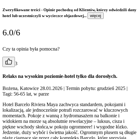
Zweryfikowane treści
- Opinie pochodzą od Klientów, którzy odwiedzili dany
hotel lub uczestniczyli w wycieczce objazdowej...
więcej
6.0/6
Czy ta opinia była pomocna?
3
Relaks na wysokim poziomie-hotel tylko dla dorosłych.
Bożena, Katowice 28.01.2026
| Termin pobytu: grudzień 2025
|
Tagi: 56-65 lat, w parze
Hotel Barcelo Riviera Maya zachwyca standardem, pokojami i
lokalizacją, ale jednocześnie potrafi rozczarować w kluczowych
momentach. Pokoje z wanną z hydromasażem na balkonie i
widokiem na morze są absolutnie rewelacyjne – luksus, cisza i
piękne wschody słońca,w pokoju ogromneee! i wygodne łózko.
Jedzenie, duży wybór i świetna jakość. Ogromnym plusem są długie
plaże ciągnące się przez cały kompleks Barcelo, które sprzyjają