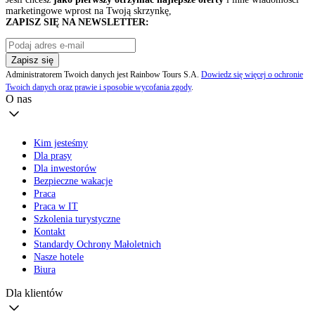
marketingowe wprost na Twoją skrzynkę,
ZAPISZ SIĘ NA NEWSLETTER:
Zapisz się
Administratorem Twoich danych jest Rainbow Tours S.A.
Dowiedz się więcej o ochronie
Twoich danych oraz prawie i sposobie wycofania zgody
.
O nas
Kim jesteśmy
Dla prasy
Dla inwestorów
Bezpieczne wakacje
Praca
Praca w IT
Szkolenia turystyczne
Kontakt
Standardy Ochrony Małoletnich
Nasze hotele
Biura
Dla klientów