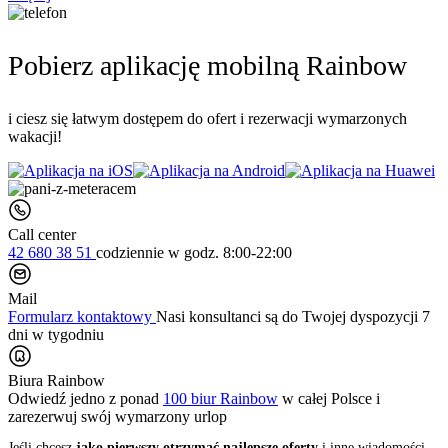
Pobierz aplikację mobilną Rainbow
i ciesz się łatwym dostępem do ofert i rezerwacji wymarzonych
wakacji!
Call center
42 680 38 51
codziennie
w godz. 8:00-22:00
Mail
Formularz kontaktowy
Nasi konsultanci są do Twojej dyspozycji 7
dni w tygodniu
Biura Rainbow
Odwiedź jedno z ponad
100 biur Rainbow
w całej Polsce i
zarezerwuj swój
wymarzony urlop
Jeśli chcesz
jako pierwszy otrzymać najlepsze oferty
i inne wiadomości