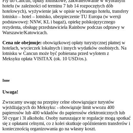
Fly do Cancun, opłaty lotniskowe, zakwaterowanie w wybranym
hotelu (w zależności od terminu 7 lub 14 rozpoczętych dób
hotelowych), wyżywienie jak w opisie wybranego hotelu, transfery
lotnisko – hotel – lotnisko, ubezpieczenie TU Europa (w wersji
podstawowej: NNW, KL i bagaż), opiekę polskojęzycznego
rezydenta, obsługę przedstawiciela Rainbow podczas odprawy w
Warszawie/Katowicach.
Cena nie obejmuje:
obowiązkowej opłaty turystycznej płatnej w
hotelach, wycieczek lokalnych i innych wydatków osobistych. Na
lotnisku w Cancun może być pobierana przed wylotem z
Meksyku opłata VISITAX (ok. 10 USD/os.).
Inne
Uwaga!
Zwracamy uwagę na przepisy celne obowiązujące turystów
wjeżdżających do Meksyku: - obowiązuje limit wwozu 400
papierosów lub 400 wkładów do papierosów elektronicznych lub
50 cygar i 3l alkoholu. Osoby naruszające te regulacje mogą spotkać
się z opłatami celnymi, co z kolei skutkuje opóźnieniem transferów i
koniecznością organizowania go na własny koszt.