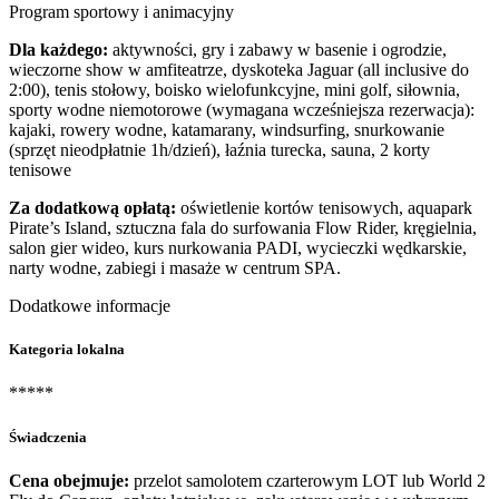
Program sportowy i animacyjny
Dla każdego:
aktywności, gry i zabawy w basenie i ogrodzie,
wieczorne show w amfiteatrze, dyskoteka Jaguar (all inclusive do
2:00), tenis stołowy, boisko wielofunkcyjne, mini golf, siłownia,
sporty wodne niemotorowe (wymagana wcześniejsza rezerwacja):
kajaki, rowery wodne, katamarany, windsurfing, snurkowanie
(sprzęt nieodpłatnie 1h/dzień), łaźnia turecka, sauna, 2 korty
tenisowe
Za dodatkową opłatą:
oświetlenie kortów tenisowych, aquapark
Pirate’s Island, sztuczna fala do surfowania Flow Rider, kręgielnia,
salon gier wideo, kurs nurkowania PADI, wycieczki wędkarskie,
narty wodne, zabiegi i masaże w centrum SPA.
Dodatkowe informacje
Kategoria lokalna
*****
Świadczenia
Cena obejmuje:
przelot samolotem czarterowym LOT lub World 2