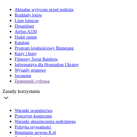
Aktualne wytyczne przed podróżą
Rozkłady lotów
Linie lotnicze
Dreamliner
Airbus A330
Dodaj opinię
Katalogi
Program lojalnościowy Bumerang
Karty i bony
Filmowy Świat Rainbow
Informatsiya dla Hromadian Ukrainy
Wyjazdy grupowe
Incoming
Dostępność cyfrowa
Zasady korzystania
Warunki uczestnictwa
Przeczytaj koniecznie
Warunki ubezpieczenia podróżnego
Polityka prywatności
Regulamin serwisu R.pl