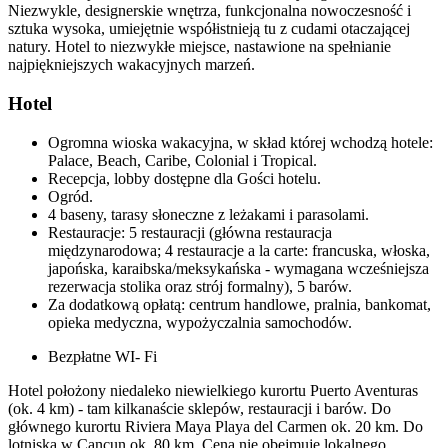
Niezwykle, designerskie wnętrza, funkcjonalna nowoczesność i
sztuka wysoka, umiejętnie współistnieją tu z cudami otaczającej
natury. Hotel to niezwykłe miejsce, nastawione na spełnianie
najpiękniejszych wakacyjnych marzeń.
Hotel
Ogromna wioska wakacyjna, w skład której wchodzą hotele:
Palace, Beach, Caribe, Colonial i Tropical.
Recepcja, lobby dostępne dla Gości hotelu.
Ogród.
4 baseny, tarasy słoneczne z leżakami i parasolami.
Restauracje: 5 restauracji (główna restauracja
międzynarodowa; 4 restauracje a la carte: francuska, włoska,
japońska, karaibska/meksykańska - wymagana wcześniejsza
rezerwacja stolika oraz strój formalny), 5 barów.
Za dodatkową opłatą: centrum handlowe, pralnia, bankomat,
opieka medyczna, wypożyczalnia samochodów.
Bezpłatne WI- Fi
Hotel położony niedaleko niewielkiego kurortu Puerto Aventuras
(ok. 4 km) - tam kilkanaście sklepów, restauracji i barów. Do
głównego kurortu Riviera Maya Playa del Carmen ok. 20 km. Do
lotniska w Cancun ok. 80 km. Cena nie obejmuje lokalnego