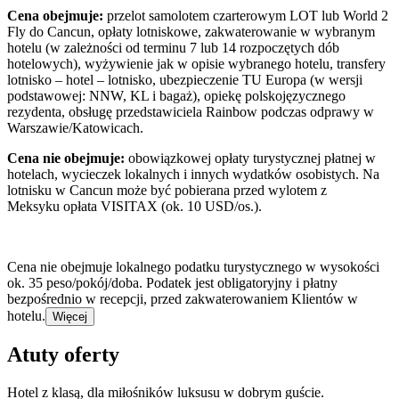
Cena obejmuje:
przelot samolotem czarterowym LOT lub World 2
Fly do Cancun, opłaty lotniskowe, zakwaterowanie w wybranym
hotelu (w zależności od terminu 7 lub 14 rozpoczętych dób
hotelowych), wyżywienie jak w opisie wybranego hotelu, transfery
lotnisko – hotel – lotnisko, ubezpieczenie TU Europa (w wersji
podstawowej: NNW, KL i bagaż), opiekę polskojęzycznego
rezydenta, obsługę przedstawiciela Rainbow podczas odprawy w
Warszawie/Katowicach.
Cena nie obejmuje:
obowiązkowej opłaty turystycznej płatnej w
hotelach, wycieczek lokalnych i innych wydatków osobistych. Na
lotnisku w Cancun może być pobierana przed wylotem z
Meksyku opłata VISITAX (ok. 10 USD/os.).
Cena nie obejmuje lokalnego podatku turystycznego w wysokości
ok. 35 peso/pokój/doba. Podatek jest obligatoryjny i płatny
bezpośrednio w recepcji, przed zakwaterowaniem Klientów w
hotelu.
Więcej
Atuty oferty
Hotel z klasą, dla miłośników luksusu w dobrym guście.