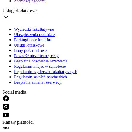
Zarządzaj zgodami
Usługi dodatkowe
Wycieczki fakultatywne
Ubezpieczenia podróżne
Parkingi przy lotnisku
Usługi lotniskowe
Bony podarunkowe
Pewność niezmiennej ceny
Bezpłatne odwołanie rezerwacji
Regulamin miejsc w samolocie
Regulamin wycieczek fakultatywnych
Regulamin szkoleń narciarskich
Bezpłatna zmiana rezerwacji
Social media
Kanały płatności