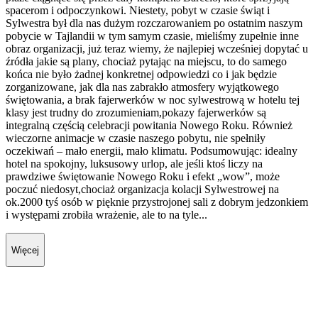
spacerom i odpoczynkowi. Niestety, pobyt w czasie świąt i
Sylwestra był dla nas dużym rozczarowaniem po ostatnim naszym
pobycie w Tajlandii w tym samym czasie, mieliśmy zupełnie inne
obraz organizacji, już teraz wiemy, że najlepiej wcześniej dopytać u
źródła jakie są plany, chociaż pytając na miejscu, to do samego
końca nie było żadnej konkretnej odpowiedzi co i jak będzie
zorganizowane, jak dla nas zabrakło atmosfery wyjątkowego
świętowania, a brak fajerwerków w noc sylwestrową w hotelu tej
klasy jest trudny do zrozumieniam,pokazy fajerwerków są
integralną częścią celebracji powitania Nowego Roku. Również
wieczorne animacje w czasie naszego pobytu, nie spełniły
oczekiwań – mało energii, mało klimatu. Podsumowując: idealny
hotel na spokojny, luksusowy urlop, ale jeśli ktoś liczy na
prawdziwe świętowanie Nowego Roku i efekt „wow”, może
poczuć niedosyt,chociaż organizacja kolacji Sylwestrowej na
ok.2000 tyś osób w pięknie przystrojonej sali z dobrym jedzonkiem
i występami zrobiła wrażenie, ale to na tyle...
Więcej