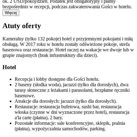
ok. 2 USD/pokój/dzień. Podatek jest obligatoryjny i płatny
bezpośrednio w recepcji, podczas zakwaterowania Gości w hotelu.
Więcej
Atuty oferty
Kameralny (tylko 132 pokoje) hotel z przyjemnymi pokojami i miłą
obsługą. W 2017 roku w hotelu zostały odświeżone pokoje, strefa
basenowa oraz restauracje. Hotel raczej na wakacje we dwoje lub w
grupie znajomych (brak infrastruktury dla dzieci).
Hotel
Recepcja i lobby dostępne dla Gości hotelu.
2 baseny (słodka woda), jacuzzi (tylko dla dorosłych), dwa
tarasy słoneczne z leżakami i parasolami, bezpłatne ręczniki
basenowe.
Atrakcje dla dorosłych: jacuzzi (tylko dla dorosłych).
Restauracje: restauracja bufetowa, sushi bar, restauracja
włoska (czynne w dni wyznaczone przez hotel), restauracja
a'la carte (płatna), 2 bary.
Pozostałe informacje: sale konferencyjne, sklepik, pralnia
(płatna), wypożyczalnia samochodów, parking.