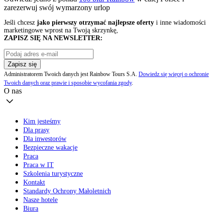
zarezerwuj swój
wymarzony urlop
Jeśli chcesz
jako pierwszy otrzymać najlepsze oferty
i inne wiadomości
marketingowe wprost na Twoją skrzynkę,
ZAPISZ SIĘ NA NEWSLETTER:
Zapisz się
Administratorem Twoich danych jest Rainbow Tours S.A.
Dowiedz się więcej o ochronie
Twoich danych oraz prawie i sposobie wycofania zgody
.
O nas
Kim jesteśmy
Dla prasy
Dla inwestorów
Bezpieczne wakacje
Praca
Praca w IT
Szkolenia turystyczne
Kontakt
Standardy Ochrony Małoletnich
Nasze hotele
Biura