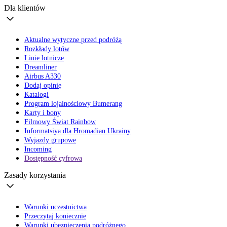
Dla klientów
Aktualne wytyczne przed podróżą
Rozkłady lotów
Linie lotnicze
Dreamliner
Airbus A330
Dodaj opinię
Katalogi
Program lojalnościowy Bumerang
Karty i bony
Filmowy Świat Rainbow
Informatsiya dla Hromadian Ukrainy
Wyjazdy grupowe
Incoming
Dostępność cyfrowa
Zasady korzystania
Warunki uczestnictwa
Przeczytaj koniecznie
Warunki ubezpieczenia podróżnego