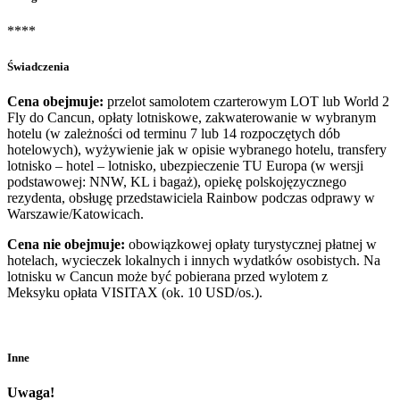
****
Świadczenia
Cena obejmuje:
przelot samolotem czarterowym LOT lub World 2
Fly do Cancun, opłaty lotniskowe, zakwaterowanie w wybranym
hotelu (w zależności od terminu 7 lub 14 rozpoczętych dób
hotelowych), wyżywienie jak w opisie wybranego hotelu, transfery
lotnisko – hotel – lotnisko, ubezpieczenie TU Europa (w wersji
podstawowej: NNW, KL i bagaż), opiekę polskojęzycznego
rezydenta, obsługę przedstawiciela Rainbow podczas odprawy w
Warszawie/Katowicach.
Cena nie obejmuje:
obowiązkowej opłaty turystycznej płatnej w
hotelach, wycieczek lokalnych i innych wydatków osobistych. Na
lotnisku w Cancun może być pobierana przed wylotem z
Meksyku opłata VISITAX (ok. 10 USD/os.).
Inne
Uwaga!