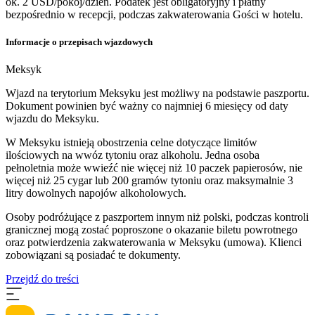
ok. 2 USD/pokój/dzień. Podatek jest obligatoryjny i płatny
bezpośrednio w recepcji, podczas zakwaterowania Gości w hotelu.
Informacje o przepisach wjazdowych
Meksyk
Wjazd na terytorium Meksyku jest możliwy na podstawie paszportu.
Dokument powinien być ważny co najmniej 6 miesięcy od daty
wjazdu do Meksyku.
W Meksyku istnieją obostrzenia celne dotyczące limitów
ilościowych na wwóz tytoniu oraz alkoholu. Jedna osoba
pełnoletnia może wwieźć nie więcej niż 10 paczek papierosów, nie
więcej niż 25 cygar lub 200 gramów tytoniu oraz maksymalnie 3
litry dowolnych napojów alkoholowych.
Osoby podróżujące z paszportem innym niż polski, podczas kontroli
granicznej mogą zostać poproszone o okazanie biletu powrotnego
oraz potwierdzenia zakwaterowania w Meksyku (umowa). Klienci
zobowiązani są posiadać te dokumenty.
Przejdź do treści