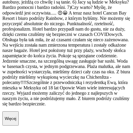
autobusy, jeżdżą co chwilę i są tanie. 6) Jacy są ludzie w Meksyku?
Bardzo pomocni i bardzo radośni. 7)Czy warto? Myślę, że
odpowiedź jest oczywista..... 😍😀 A teraz nasz hotel Cancun Bay
Resort i biuro podróży Rainbow, z którym byliśmy. Nie możemy się
przyczepić absolutnie do niczego. Punktualność, rzetelność,
profesjonalizm. Hotel bardzo przypadł nam do gustu, nie za duży,
dzięki czemu czuliśmy się bezpieczni w czasach COVIDowych.
Obsługa była tak miła, że aż czasami czułam się nieco zażenowana.
Na wejściu została nam zmierzona temperatura i zostały odkażone
nasze bagaże. Hotel jest położony tuż przy plaży, wschody słońca
zapamiętacie do końca życia. Pokoje są sprzątane codziennie.
Jedzenie smaczne, na szczególną uwagę zasługuje bar sushi. Woda
w basenach czysta, w jednym podgrzewana. Plaża malutka, ale nam
w zupełności wystarczyła, mieliśmy dzieci cały czas na oku. Z biura
podróży mieliśmy wykupioną wycieczkę na ChichenItza -
polecamy!!!!Szczególnie z przewodniczką i rezydentką Ewą, która
mieszka w Meksyku od 18 lat Opowie Wam wiele interesujących
rzeczy. Wyjazd możemy zaliczyć do jednego z najlepszych w
naszym życiu, a nie podróżujemy mało. Z biurem podróży czuliśmy
się bardzo bezpiecznie.
Więcej