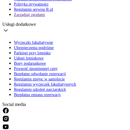
Polityka prywatności
Regulamin serwisu R.pl
Zarządzaj zgodami
Usługi dodatkowe
Wycieczki fakultatywne
Ubezpieczenia podróżne
Parkingi przy lotnisku
Usługi lotniskowe
Bony podarunkowe
Pewność niezmiennej ceny
Bezpłatne odwołanie rezerwacji
Regulamin miejsc w samolocie
Regulamin wycieczek fakultatywnych
Regulamin szkoleń narciarskich
Bezpłatna zmiana rezerwacji
Social media