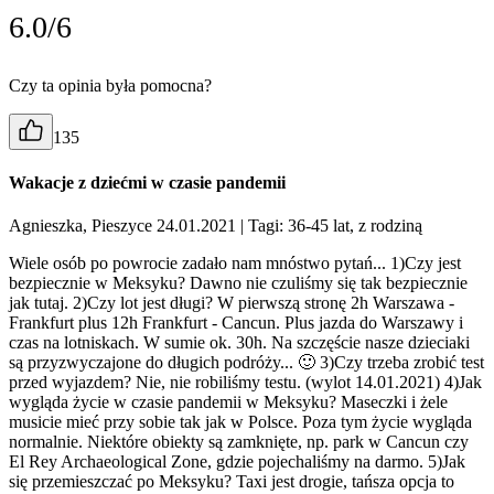
6.0/6
Czy ta opinia była pomocna?
135
Wakacje z dziećmi w czasie pandemii
Agnieszka, Pieszyce 24.01.2021
| Tagi: 36-45 lat, z rodziną
Wiele osób po powrocie zadało nam mnóstwo pytań... 1)Czy jest
bezpiecznie w Meksyku? Dawno nie czuliśmy się tak bezpiecznie
jak tutaj. 2)Czy lot jest długi? W pierwszą stronę 2h Warszawa -
Frankfurt plus 12h Frankfurt - Cancun. Plus jazda do Warszawy i
czas na lotniskach. W sumie ok. 30h. Na szczęście nasze dzieciaki
są przyzwyczajone do długich podróży... 🙂 3)Czy trzeba zrobić test
przed wyjazdem? Nie, nie robiliśmy testu. (wylot 14.01.2021) 4)Jak
wygląda życie w czasie pandemii w Meksyku? Maseczki i żele
musicie mieć przy sobie tak jak w Polsce. Poza tym życie wygląda
normalnie. Niektóre obiekty są zamknięte, np. park w Cancun czy
El Rey Archaeological Zone, gdzie pojechaliśmy na darmo. 5)Jak
się przemieszczać po Meksyku? Taxi jest drogie, tańsza opcja to