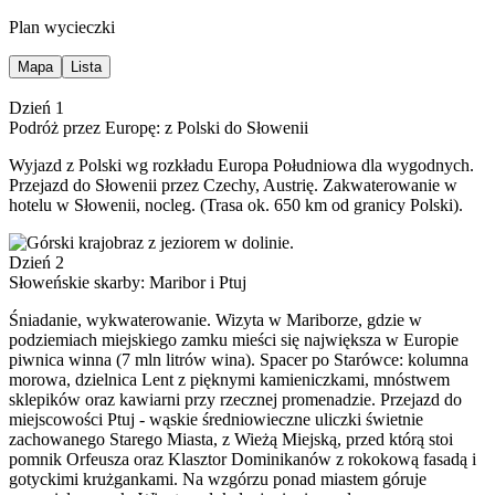
Plan wycieczki
Mapa
Lista
Dzień 1
Podróż przez Europę: z Polski do Słowenii
Wyjazd z Polski wg rozkładu Europa Południowa dla wygodnych.
Przejazd do Słowenii przez Czechy, Austrię. Zakwaterowanie w
hotelu w Słowenii, nocleg. (Trasa ok. 650 km od granicy Polski).
Dzień 2
Słoweńskie skarby: Maribor i Ptuj
Śniadanie, wykwaterowanie. Wizyta w Mariborze, gdzie w
podziemiach miejskiego zamku mieści się największa w Europie
piwnica winna (7 mln litrów wina). Spacer po Starówce: kolumna
morowa, dzielnica Lent z pięknymi kamieniczkami, mnóstwem
sklepików oraz kawiarni przy rzecznej promenadzie. Przejazd do
miejscowości Ptuj - wąskie średniowieczne uliczki świetnie
zachowanego Starego Miasta, z Wieżą Miejską, przed którą stoi
pomnik Orfeusza oraz Klasztor Dominikanów z rokokową fasadą i
gotyckimi krużgankami. Na wzgórzu ponad miastem góruje