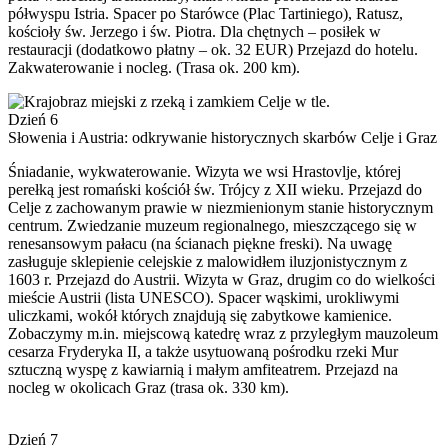
półwyspu Istria. Spacer po Starówce (Plac Tartiniego), Ratusz,
kościoły św. Jerzego i św. Piotra. Dla chętnych – posiłek w
restauracji (dodatkowo płatny – ok. 32 EUR) Przejazd do hotelu.
Zakwaterowanie i nocleg. (Trasa ok. 200 km).
Dzień 6
Słowenia i Austria: odkrywanie historycznych skarbów Celje i Graz
Śniadanie, wykwaterowanie. Wizyta we wsi Hrastovlje, której
perełką jest romański kościół św. Trójcy z XII wieku. Przejazd do
Celje z zachowanym prawie w niezmienionym stanie historycznym
centrum. Zwiedzanie muzeum regionalnego, mieszczącego się w
renesansowym pałacu (na ścianach piękne freski). Na uwagę
zasługuje sklepienie celejskie z malowidłem iluzjonistycznym z
1603 r. Przejazd do Austrii. Wizyta w Graz, drugim co do wielkości
mieście Austrii (lista UNESCO). Spacer wąskimi, urokliwymi
uliczkami, wokół których znajdują się zabytkowe kamienice.
Zobaczymy m.in. miejscową katedrę wraz z przyległym mauzoleum
cesarza Fryderyka II, a także usytuowaną pośrodku rzeki Mur
sztuczną wyspę z kawiarnią i małym amfiteatrem. Przejazd na
nocleg w okolicach Graz (trasa ok. 330 km).
Dzień 7