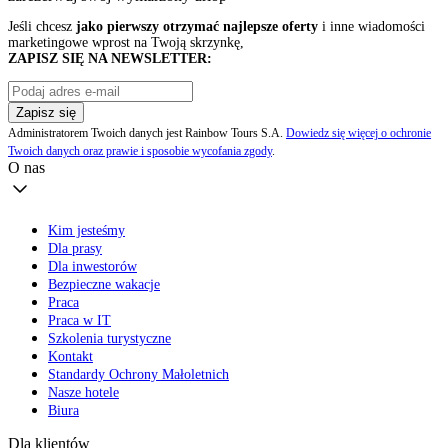
Jeśli chcesz
jako pierwszy otrzymać najlepsze oferty
i inne wiadomości
marketingowe wprost na Twoją skrzynkę,
ZAPISZ SIĘ NA NEWSLETTER:
Zapisz się
Administratorem Twoich danych jest Rainbow Tours S.A.
Dowiedz się więcej o ochronie
Twoich danych oraz prawie i sposobie wycofania zgody
.
O nas
Kim jesteśmy
Dla prasy
Dla inwestorów
Bezpieczne wakacje
Praca
Praca w IT
Szkolenia turystyczne
Kontakt
Standardy Ochrony Małoletnich
Nasze hotele
Biura
Dla klientów