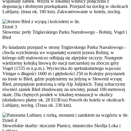
wspaniały zamek. Wizyta w lokalnej winnicy połączona z
degustacją i drobnymi przekąskami. Przejazd na nocleg w okolicach
Lubljany. (trasa ok. 180 km). Zakwaterowanie w hotelu, nocleg.
Dzień 3
Słowenia: perły Triglavskiego Parku Narodowego - Bohinj, Vogel i
Bled
Po śniadaniu przejazd w stronę Triglavskiego Parku Narodowego -
chwila wytchnienia we wspaniałej scenerii jeziora Bohinj, w
którego tafli malowniczo odbijają się alpejskie szczyty. Następnie
wjedziemy kolejką linową do stacji narciarskiej na zboczu góry
Vogel (1535 m n.p.m.). Wycieczka do spektakularnego wąwozu
Vintgar o długości 1600 m i głębokości 250 m Kolejny przystanek
na trasie to Bled, gdzie popłyniemy na jedyną w Słowenii wyspę
Bled, przepięknie położoną u stóp Alp Julijskich. Tutaj zobaczymy
również zamek Bled zbudowany na urwistej, ponad 100-metrowej
skale. Dla chętnych posiłek w lokalnej restauracji w okolicy
(dodatkowo płatny ok. 28 EUR/os) Powrót do hotelu w okolicach
Lubljany, nocleg. (Trasa ok. 230 km).
Dzień 4
Słoweńskie skarby: skocznie Planicy, miasteczko Skofija Loka i
Lublana