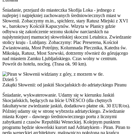
Śniadanie, przejazd do miasteczka Skofija Loka - jednego z
najlepiej i najpiękniej zachowanych średniowiecznych miast w
Słowenii. Zobaczymy m.in., spichlerz, stary Ratusz Miejski z XVI
w., barokowy Kościół Kapucynów. Wizyta w Planicy gdzie
odbywa się zakończenie sezonu skoków narciarskich na
najsłynniejszej mamuciej słoweńskiej skoczni Letalnica. Zwiedzanie
stolicy kraju - Lubljany. Zobaczymy: Plac Preserena, Kościoł
Zwiastowania, Most Potrójny, Kolumnada Plecznika, Katedra św.
Mikołaja, Ratusz, Most Szewski, dotrzemy również do górującego
nad miastem Zamku Ljubljańskiego. Czas wolny w centrum.
Powrót do hotelu, nocleg. (Trasa ok. 90 km).
Dzień 5
Zakątki Słowenii: od jaskiń Skocjańskich do adriatyckiego Piranu
Śniadanie, wykwaterowanie. Udamy się w kierunku Jaskiń
Skocjańskich, będących na liście UNESCO (dla chętnych
fakultatywne zwiedzanie jaskiń, dodatkowo płatne ok. 30 EUR/os).
Później udamy się w stronę wybrzeża adriatyckiego. Zwiedzanie
miasta Koper – dawnego średniowiecznego portu z licznymi
zabytkami z czasów Republiki Weneckiej. Kolejnym punktem
programu będzie słoweński kurort nad Adriatykiem - Piran. Piran to
perła weneckiej architektury, malowniczo położona na krańcu