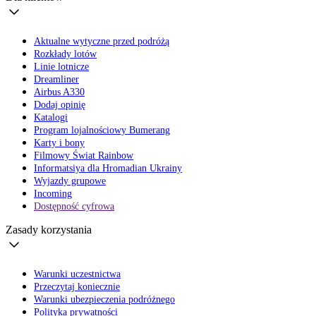
Aktualne wytyczne przed podróżą
Rozkłady lotów
Linie lotnicze
Dreamliner
Airbus A330
Dodaj opinię
Katalogi
Program lojalnościowy Bumerang
Karty i bony
Filmowy Świat Rainbow
Informatsiya dla Hromadian Ukrainy
Wyjazdy grupowe
Incoming
Dostępność cyfrowa
Zasady korzystania
Warunki uczestnictwa
Przeczytaj koniecznie
Warunki ubezpieczenia podróżnego
Polityka prywatności