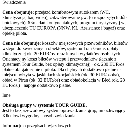
Świadczenia
Cena obejmuje:
przejazd komfortowym autokarem (WC,
klimatyzacja, bar, video), zakwaterowanie j.w. (6 rozpoczętych dób
hotelowych), 6 śniadań kontynentalnych, program turystyczny j.w.,
ubezpieczenie TU EUROPA (NNW, KL, Assistance i bagaż) oraz
opiekę pilota.
Cena nie obejmuje:
kosztów miejscowych przewodników, biletów
wstępu do zwiedzanych obiektów, systemu Tour Guide, opłaty
klimatycznej ok. 20 EUR/os. oraz innych wydatków osobistych.
Orientacyjny koszt biletów wstępu i przewodników (łącznie z
systemem Tour Guide, bez opłaty klimatycznej) - ok. 230 EUR/os
płatne obligatoryjnie u pilota. Dla chętnych dodatkowo płatne na
miejscu: wizyta w jaskiniach skocjańskich (ok. 30 EUR/osoba),
obiad w Piran (ok. 32 EUR/os) oraz obiadokolacja w Bled (ok. 28
EUR/os.) - napoje dodatkowo płatne.
Inne
Obsługa grupy w systemie TOUR GUIDE.
Jest to bezprzewodowy system oprowadzania grup, umożliwiający
Klientowi wygodny sposób zwiedzania.
Informacje o przepisach wjazdowych