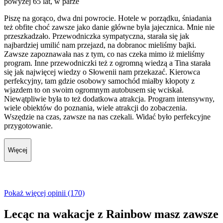
powyżej 65 lat, w parze
Piszę na gorąco, dwa dni powrocie. Hotele w porządku, śniadania
też obfite choć zawsze jako danie główne była jajecznica. Mnie nie
przeszkadzało. Przewodniczka sympatyczna, starała się jak
najbardziej umilić nam przejazd, na dobranoc mieliśmy bajki.
Zawsze zapoznawała nas z tym, co nas czeka mimo iż mieliśmy
program. Inne przewodniczki też z ogromną wiedzą a Tina starała
się jak najwięcej wiedzy o Słowenii nam przekazać. Kierowca
perfekcyjny, tam gdzie osobowy samochód miałby kłopoty z
wjazdem to on swoim ogromnym autobusem się wciskał.
Niewątpliwie była to też dodatkowa atrakcja. Program intensywny,
wiele obiektów do poznania, wiele atrakcji do zobaczenia.
Wszędzie na czas, zawsze na nas czekali. Widać było perfekcyjne
przygotowanie.
Więcej
Pokaż więcej opinii (170)
Lecąc na wakacje z Rainbow masz zawsze