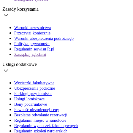
Zasady korzystania
Warunki uczestnictwa
Przeczytaj koniecznie
Warunki ubezpieczenia podróżnego
Polityka prywatności
Regulamin serwisu R.pl
Zarządzaj zgodami
Usługi dodatkowe
Wycieczki fakultatywne
Ubezpieczenia podróżne
Parkingi przy lotnisku
Usługi lotniskowe
Bony podarunkowe
Pewność niezmiennej ceny
Bezpłatne odwołanie rezerwacji
Regulamin miejsc w samolocie
Regulamin wycieczek fakultatywnych
Regulamin szkoleń narciarskich