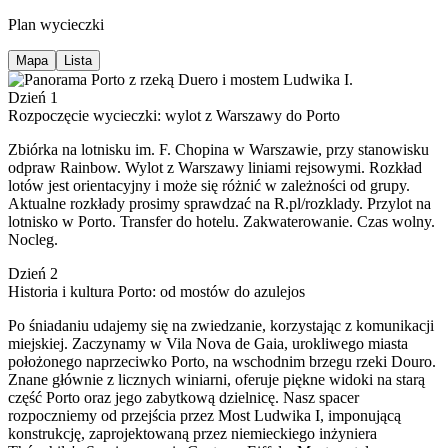
Plan wycieczki
Mapa
Lista
Dzień 1
Rozpoczęcie wycieczki: wylot z Warszawy do Porto
Zbiórka na lotnisku im. F. Chopina w Warszawie, przy stanowisku
odpraw Rainbow. Wylot z Warszawy liniami rejsowymi. Rozkład
lotów jest orientacyjny i może się różnić w zależności od grupy.
Aktualne rozkłady prosimy sprawdzać na R.pl/rozklady. Przylot na
lotnisko w Porto. Transfer do hotelu. Zakwaterowanie. Czas wolny.
Nocleg.
Dzień 2
Historia i kultura Porto: od mostów do azulejos
Po śniadaniu udajemy się na zwiedzanie, korzystając z komunikacji
miejskiej. Zaczynamy w Vila Nova de Gaia, urokliwego miasta
położonego naprzeciwko Porto, na wschodnim brzegu rzeki Douro.
Znane głównie z licznych winiarni, oferuje piękne widoki na starą
część Porto oraz jego zabytkową dzielnicę. Nasz spacer
rozpoczniemy od przejścia przez Most Ludwika I, imponującą
konstrukcję, zaprojektowaną przez niemieckiego inżyniera