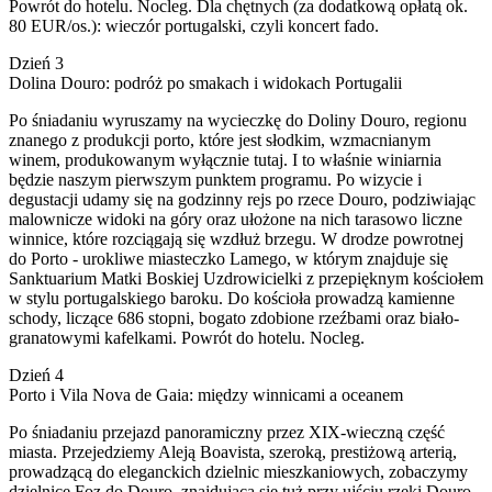
Powrót do hotelu. Nocleg. Dla chętnych (za dodatkową opłatą ok.
80 EUR/os.): wieczór portugalski, czyli koncert fado.
Dzień 3
Dolina Douro: podróż po smakach i widokach Portugalii
Po śniadaniu wyruszamy na wycieczkę do Doliny Douro, regionu
znanego z produkcji porto, które jest słodkim, wzmacnianym
winem, produkowanym wyłącznie tutaj. I to właśnie winiarnia
będzie naszym pierwszym punktem programu. Po wizycie i
degustacji udamy się na godzinny rejs po rzece Douro, podziwiając
malownicze widoki na góry oraz ułożone na nich tarasowo liczne
winnice, które rozciągają się wzdłuż brzegu. W drodze powrotnej
do Porto - urokliwe miasteczko Lamego, w którym znajduje się
Sanktuarium Matki Boskiej Uzdrowicielki z przepięknym kościołem
w stylu portugalskiego baroku. Do kościoła prowadzą kamienne
schody, liczące 686 stopni, bogato zdobione rzeźbami oraz biało-
granatowymi kafelkami. Powrót do hotelu. Nocleg.
Dzień 4
Porto i Vila Nova de Gaia: między winnicami a oceanem
Po śniadaniu przejazd panoramiczny przez XIX-wieczną część
miasta. Przejedziemy Aleją Boavista, szeroką, prestiżową arterią,
prowadzącą do eleganckich dzielnic mieszkaniowych, zobaczymy
dzielnicę Foz do Douro, znajdującą się tuż przy ujściu rzeki Douro