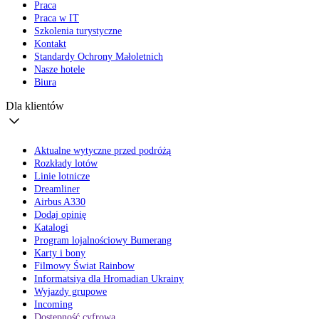
Praca
Praca w IT
Szkolenia turystyczne
Kontakt
Standardy Ochrony Małoletnich
Nasze hotele
Biura
Dla klientów
Aktualne wytyczne przed podróżą
Rozkłady lotów
Linie lotnicze
Dreamliner
Airbus A330
Dodaj opinię
Katalogi
Program lojalnościowy Bumerang
Karty i bony
Filmowy Świat Rainbow
Informatsiya dla Hromadian Ukrainy
Wyjazdy grupowe
Incoming
Dostępność cyfrowa