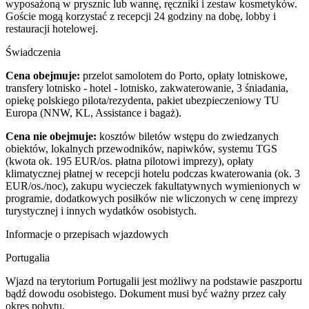
wyposażoną w prysznic lub wannę, ręczniki i zestaw kosmetyków.
Goście mogą korzystać z recepcji 24 godziny na dobę, lobby i
restauracji hotelowej.
Świadczenia
Cena obejmuje:
przelot samolotem do Porto, opłaty lotniskowe,
transfery lotnisko - hotel - lotnisko, zakwaterowanie, 3 śniadania,
opiekę polskiego pilota/rezydenta, pakiet ubezpieczeniowy TU
Europa (NNW, KL, Assistance i bagaż).
Cena nie obejmuje:
kosztów biletów wstępu do zwiedzanych
obiektów, lokalnych przewodników, napiwków, systemu TGS
(kwota ok. 195 EUR/os. płatna pilotowi imprezy), opłaty
klimatycznej płatnej w recepcji hotelu podczas kwaterowania (ok. 3
EUR/os./noc), zakupu wycieczek fakultatywnych wymienionych w
programie, dodatkowych posiłków nie wliczonych w cenę imprezy
turystycznej i innych wydatków osobistych.
Informacje o przepisach wjazdowych
Portugalia
Wjazd na terytorium Portugalii jest możliwy na podstawie paszportu
bądź dowodu osobistego. Dokument musi być ważny przez cały
okres pobytu.