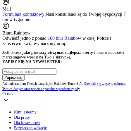
Mail
Formularz kontaktowy
Nasi konsultanci są do Twojej dyspozycji 7
dni w tygodniu
Biura Rainbow
Odwiedź jedno z ponad
100 biur Rainbow
w całej Polsce i
zarezerwuj swój
wymarzony urlop
Jeśli chcesz
jako pierwszy otrzymać najlepsze oferty
i inne wiadomości
marketingowe wprost na Twoją skrzynkę,
ZAPISZ SIĘ NA NEWSLETTER:
Zapisz się
Administratorem Twoich danych jest Rainbow Tours S.A.
Dowiedz się więcej o ochronie
Twoich danych oraz prawie i sposobie wycofania zgody
.
O nas
Kim jesteśmy
Dla prasy
Dla inwestorów
Bezpieczne wakacje