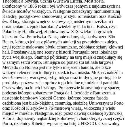
Théophile'a Seyriga, ucznia Gustawa Eiffela. Most został
ukończony w 1886 roku i był wówczas jednym z najdłuższych na
świecie mostów wiszących. Następnie zobaczymy monumentalną
Katedrę, początkowo zbudowaną w stylu romańskim oraz Kościół
św. Klary, którego wnętrza zachwycają misternymi rzeźbami i
ornamentami z epoki baroku. Zwiedzimy Palacio da Bolsa, czyli
Pałac Izby Handlowej, zbudowany w XIX wieku na gruzach
klasztoru św. Franciszka. Następnie udamy się na dworzec São
Bento, którego jedną z głównych atrakcji są przepiękne azulejos,
czyli ręcznie malowane płytki ceramiczne, zdobiące ściany głównej
hali. Przedstawiają one sceny z historii Portugalii oraz lokalnego
życia wiejskiego. Stamtąd pójdziemy na targ miejski znajdujący się
w samym sercu Porto. Istniejąca od ponad stu lat hala targowa
Mercado do Bolhão jest nie tylko miejscem handlu, ale także
ważnym elementem kultury i dziedzictwa miasta. Można znaleźć tu
świeże owoce, warzywa, ryby, mięso oraz tradycyjne portugalskie
produkty spożywcze, a oprócz tego lokalne rękodzieła i pamiątki.
Czas wolny na lunch i zakupy. Po przerwie kontynuujemy spacer,
podczas którego zobaczymy Praça da Liberdade z Ratuszem, a
następnie barokowy kościół Carmo, którego boczna fasada
ozdobiona jest biało-błękitną ceramiką, siedzibę Uniwersytetu Porto
oraz Kościół Kleryków z 76-metrową wieżą, widoczną z wielu
miejsc w mieście. Następnie, idąc przez dawną dzielnicę żydowską
Vitoria, dojdziemy najbardziej kolorowej i charakterystycznej części
Porto, dzielnicy Ribeira, wpisanej na listę UNESCO. Czas wolny.