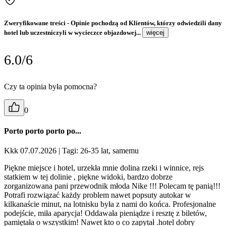
Zweryfikowane treści
- Opinie pochodzą od Klientów, którzy odwiedzili dany
hotel lub uczestniczyli w wycieczce objazdowej...
więcej
6.0/6
Czy ta opinia była pomocna?
0
Porto porto porto po...
Kkk 07.07.2026
| Tagi: 26-35 lat, samemu
Piękne miejsce i hotel, urzekła mnie dolina rzeki i winnice, rejs
statkiem w tej dolinie , piękne widoki, bardzo dobrze
zorganizowana pani przewodnik młoda Nike !!! Polecam tę panią!!!
Potrafi rozwiązać każdy problem nawet popsuty autokar w
kilkanaście minut, na lotnisku była z nami do końca. Profesjonalne
podejście, miła aparycja! Oddawała pieniądze i resztę z biletów,
pamiętała o wszystkim! Nawet kto o co zapytał .hotel dobry