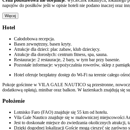
Cena podstawowa nie obejmuje
: wycieczek lokalnych, lokalnego 
napojów do posiłków jeśli w opisie hoteli nie podano inaczej oraz i
Więcej
Hotel
Całodobowa recepcja.
Basen zewnętrzny, basen kryty.
Atrakcje dla dzieci: plac zabaw, klub dziecięcy.
Atrakcje dla dorosłych: centrum fitness, spa, sauna.
Restauracje: 2 restauracje, 2 bary, w tym bar przy basenie.
Pozostałe informacje: wypożyczalnia rowerów, sklep z pamiąt
Hotel oferuje bezpłatny dostęp do Wi-Fi na terenie całego ośro
Pokoje gościnne w VILA GALE NAUTICO są przestronne, nowocześnie 
dodatkową opłatą), minibar oraz balkon. W łazienkach znajdują się 
Położenie
Lotnisko Faro (FAO) znajduje się 55 km od hotelu.
Vila Gale Nautico znajduje się w malowniczej miejscowości A
Jest to doskonałe miejsce do zwiedzania okolicznych atrakcji, 
Dzięki dogodnej lokalizacji Goście mogą cieszyć się zarówno sp