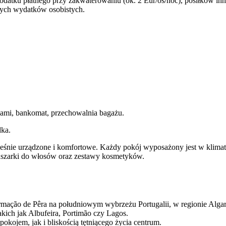
podatku płatnego przy zakwaterowaniu (ok. 2 Eur/os/noc), posiłków i
nnych wydatków osobistych.
kami, bankomat, przechowalnia bagażu.
dka.
urządzone i komfortowe. Każdy pokój wyposażony jest w klimatyzacj
suszarki do włosów oraz zestawy kosmetyków.
rmação de Pêra na południowym wybrzeżu Portugalii, w regionie Algar
takich jak Albufeira, Portimão czy Lagos.
okojem, jak i bliskością tętniącego życia centrum.