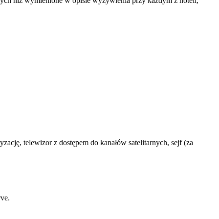
nnych niż wymienione w opisie wyżywienia przy każdym z hoteli,
ę, telewizor z dostępem do kanałów satelitarnych, sejf (za
ve.