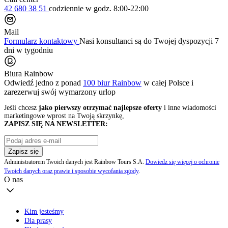
42 680 38 51
codziennie
w godz. 8:00-22:00
Mail
Formularz kontaktowy
Nasi konsultanci są do Twojej dyspozycji 7
dni w tygodniu
Biura Rainbow
Odwiedź jedno z ponad
100 biur Rainbow
w całej Polsce i
zarezerwuj swój
wymarzony urlop
Jeśli chcesz
jako pierwszy otrzymać najlepsze oferty
i inne wiadomości
marketingowe wprost na Twoją skrzynkę,
ZAPISZ SIĘ NA NEWSLETTER:
Zapisz się
Administratorem Twoich danych jest Rainbow Tours S.A.
Dowiedz się więcej o ochronie
Twoich danych oraz prawie i sposobie wycofania zgody
.
O nas
Kim jesteśmy
Dla prasy