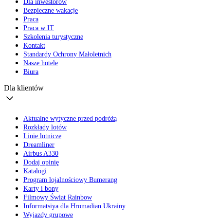
Dla inwestorów
Bezpieczne wakacje
Praca
Praca w IT
Szkolenia turystyczne
Kontakt
Standardy Ochrony Małoletnich
Nasze hotele
Biura
Dla klientów
Aktualne wytyczne przed podróżą
Rozkłady lotów
Linie lotnicze
Dreamliner
Airbus A330
Dodaj opinię
Katalogi
Program lojalnościowy Bumerang
Karty i bony
Filmowy Świat Rainbow
Informatsiya dla Hromadian Ukrainy
Wyjazdy grupowe