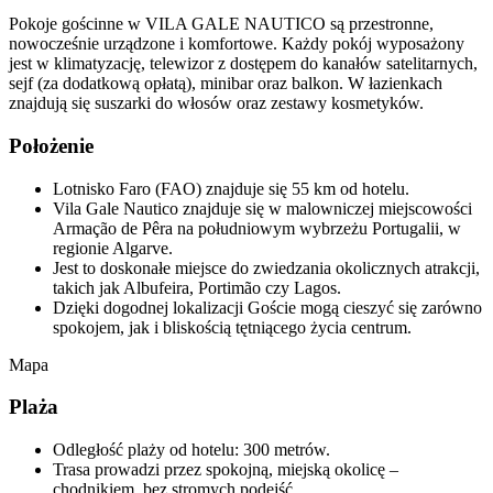
Pokoje gościnne w VILA GALE NAUTICO są przestronne,
nowocześnie urządzone i komfortowe. Każdy pokój wyposażony
jest w klimatyzację, telewizor z dostępem do kanałów satelitarnych,
sejf (za dodatkową opłatą), minibar oraz balkon. W łazienkach
znajdują się suszarki do włosów oraz zestawy kosmetyków.
Położenie
Lotnisko Faro (FAO) znajduje się 55 km od hotelu.
Vila Gale Nautico znajduje się w malowniczej miejscowości
Armação de Pêra na południowym wybrzeżu Portugalii, w
regionie Algarve.
Jest to doskonałe miejsce do zwiedzania okolicznych atrakcji,
takich jak Albufeira, Portimão czy Lagos.
Dzięki dogodnej lokalizacji Goście mogą cieszyć się zarówno
spokojem, jak i bliskością tętniącego życia centrum.
Mapa
Plaża
Odległość plaży od hotelu: 300 metrów.
Trasa prowadzi przez spokojną, miejską okolicę –
chodnikiem, bez stromych podejść.