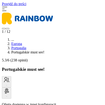
Przejdź do treści
1 / 12
...
Europa
Portugalia
Portugalskie must see!
5.3/6
(238 opinii)
Portugalskie must see!
-
-
Oferta dostępna w innej konfiguracji