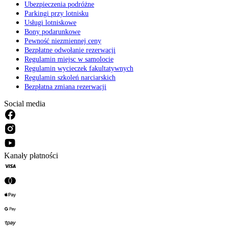
Ubezpieczenia podróżne
Parkingi przy lotnisku
Usługi lotniskowe
Bony podarunkowe
Pewność niezmiennej ceny
Bezpłatne odwołanie rezerwacji
Regulamin miejsc w samolocie
Regulamin wycieczek fakultatywnych
Regulamin szkoleń narciarskich
Bezpłatna zmiana rezerwacji
Social media
Kanały płatności