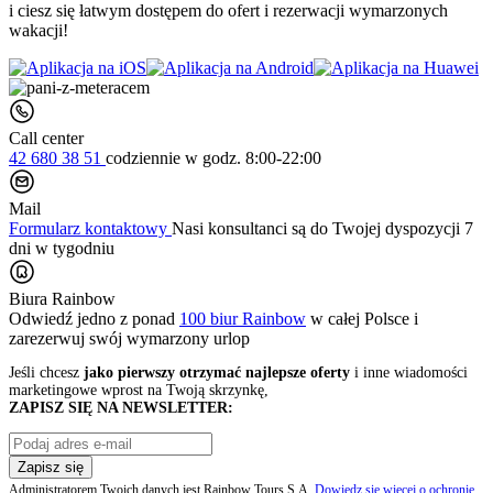
i ciesz się łatwym dostępem do ofert i rezerwacji wymarzonych
wakacji!
Call center
42 680 38 51
codziennie
w godz. 8:00-22:00
Mail
Formularz kontaktowy
Nasi konsultanci są do Twojej dyspozycji 7
dni w tygodniu
Biura Rainbow
Odwiedź jedno z ponad
100 biur Rainbow
w całej Polsce i
zarezerwuj swój
wymarzony urlop
Jeśli chcesz
jako pierwszy otrzymać najlepsze oferty
i inne wiadomości
marketingowe wprost na Twoją skrzynkę,
ZAPISZ SIĘ NA NEWSLETTER:
Zapisz się
Administratorem Twoich danych jest Rainbow Tours S.A.
Dowiedz się więcej o ochronie