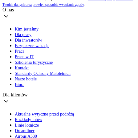
Twoich danych oraz prawie i sposobie wycofania zgody
.
O nas
Kim jesteśmy
Dla prasy
Dla inwestorów
Bezpieczne wakacje
Praca
Praca w IT
Szkolenia turystyczne
Kontakt
Standardy Ochrony Małoletnich
Nasze hotele
Biura
Dla klientów
Aktualne wytyczne przed podróżą
Rozkłady lotów
Linie lotnicze
Dreamliner
Airbus A330