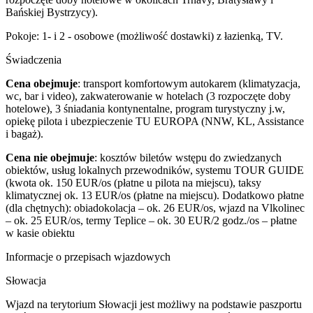
Bańskiej Bystrzycy).
Pokoje: 1- i 2 - osobowe (możliwość dostawki) z łazienką, TV.
Świadczenia
Cena obejmuje
: transport komfortowym autokarem (klimatyzacja,
wc, bar i video), zakwaterowanie w hotelach (3 rozpoczęte doby
hotelowe), 3 śniadania kontynentalne, program turystyczny j.w,
opiekę pilota i ubezpieczenie TU EUROPA (NNW, KL, Assistance
i bagaż).
Cena nie obejmuje
: kosztów biletów wstępu do zwiedzanych
obiektów, usług lokalnych przewodników, systemu TOUR GUIDE
(kwota ok. 150 EUR/os (płatne u pilota na miejscu), taksy
klimatycznej ok. 13 EUR/os (płatne na miejscu). Dodatkowo płatne
(dla chętnych): obiadokolacja – ok. 26 EUR/os, wjazd na Vlkolinec
– ok. 25 EUR/os, termy Teplice – ok. 30 EUR/2 godz./os – płatne
w kasie obiektu
Informacje o przepisach wjazdowych
Słowacja
Wjazd na terytorium Słowacji jest możliwy na podstawie paszportu