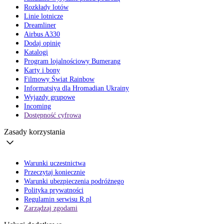
Rozkłady lotów
Linie lotnicze
Dreamliner
Airbus A330
Dodaj opinię
Katalogi
Program lojalnościowy Bumerang
Karty i bony
Filmowy Świat Rainbow
Informatsiya dla Hromadian Ukrainy
Wyjazdy grupowe
Incoming
Dostępność cyfrowa
Zasady korzystania
Warunki uczestnictwa
Przeczytaj koniecznie
Warunki ubezpieczenia podróżnego
Polityka prywatności
Regulamin serwisu R.pl
Zarządzaj zgodami