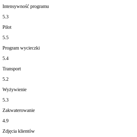
Intensywność programu
5.3
Pilot
5.5
Program wycieczki
5.4
Transport
5.2
Wyżywienie
5.3
Zakwaterowanie
4.9
Zdjęcia klientów