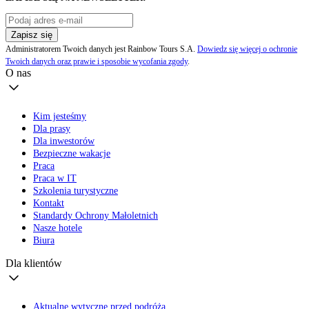
Zapisz się
Administratorem Twoich danych jest Rainbow Tours S.A.
Dowiedz się więcej o ochronie
Twoich danych oraz prawie i sposobie wycofania zgody
.
O nas
Kim jesteśmy
Dla prasy
Dla inwestorów
Bezpieczne wakacje
Praca
Praca w IT
Szkolenia turystyczne
Kontakt
Standardy Ochrony Małoletnich
Nasze hotele
Biura
Dla klientów
Aktualne wytyczne przed podróżą