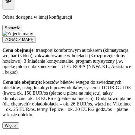
-
Oferta dostępna w innej konfiguracji
Sprawdź
ZOBACZ MAPĘ
Cena obejmuje
: transport komfortowym autokarem (klimatyzacja,
wc, bar i video), zakwaterowanie w hotelach (3 rozpoczęte doby
hotelowe), 3 śniadania kontynentalne, program turystyczny j.w,
opiekę pilota i ubezpieczenie TU EUROPA (NNW, KL, Assistance
i bagaż).
Cena nie obejmuje
: kosztów biletów wstępu do zwiedzanych
obiektów, usług lokalnych przewodników, systemu TOUR GUIDE
(kwota ok. 150 EUR/os (płatne u pilota na miejscu), taksy
klimatycznej ok. 13 EUR/os (płatne na miejscu). Dodatkowo płatne
(dla chętnych): obiadokolacja – ok. 26 EUR/os, wjazd na Vlkolinec
– ok. 25 EUR/os, termy Teplice – ok. 30 EUR/2 godz./os – płatne
w kasie obiektu
Więcej