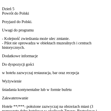
Dzień 5
Powrót do Polski
Przyjazd do Polski.
Uwagi do programu
- Kolejność zwiedzania może ulec zmianie.
- Pilot nie oprowadza w obiektach muzealnych i centrach
historycznych.
Dodatkowe informacje
Do dyspozycji gości
w hotelu zazwyczaj restauracja, bar oraz recepcja
Wyżywienie
śniadania kontynentalne lub w formie bufetu
Zakwaterowanie
Hotele **/***- położone zazwyczaj na obrzeżach miast (3
rozpoczęte doby hotelowe w okolicach Trnavy, Bratysławy i