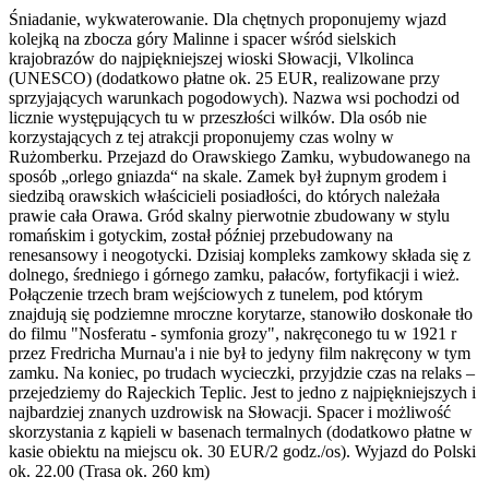
Śniadanie, wykwaterowanie. Dla chętnych proponujemy wjazd
kolejką na zbocza góry Malinne i spacer wśród sielskich
krajobrazów do najpiękniejszej wioski Słowacji, Vlkolinca
(UNESCO) (dodatkowo płatne ok. 25 EUR, realizowane przy
sprzyjających warunkach pogodowych). Nazwa wsi pochodzi od
licznie występujących tu w przeszłości wilków. Dla osób nie
korzystających z tej atrakcji proponujemy czas wolny w
Rużomberku. Przejazd do Orawskiego Zamku, wybudowanego na
sposób „orlego gniazda“ na skale. Zamek był żupnym grodem i
siedzibą orawskich właścicieli posiadłości, do których należała
prawie cała Orawa. Gród skalny pierwotnie zbudowany w stylu
romańskim i gotyckim, został później przebudowany na
renesansowy i neogotycki. Dzisiaj kompleks zamkowy składa się z
dolnego, średniego i górnego zamku, pałaców, fortyfikacji i wież.
Połączenie trzech bram wejściowych z tunelem, pod którym
znajdują się podziemne mroczne korytarze, stanowiło doskonałe tło
do filmu "Nosferatu - symfonia grozy", nakręconego tu w 1921 r
przez Fredricha Murnau'a i nie był to jedyny film nakręcony w tym
zamku. Na koniec, po trudach wycieczki, przyjdzie czas na relaks –
przejedziemy do Rajeckich Teplic. Jest to jedno z najpiękniejszych i
najbardziej znanych uzdrowisk na Słowacji. Spacer i możliwość
skorzystania z kąpieli w basenach termalnych (dodatkowo płatne w
kasie obiektu na miejscu ok. 30 EUR/2 godz./os). Wyjazd do Polski
ok. 22.00 (Trasa ok. 260 km)