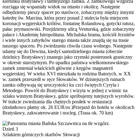
kierunku Bratysławy i tamtejszego zamku. Z zamkowego wzgórza
rozciąga się wspaniały widok na miasto i okolicę. Następnie
odbędziemy pieszy spacer po starówce, zobaczymy między innymi
katedrę św. Marcina, która przez ponad 2 stulecia była miejscem
koronacji węgierskich królów, fontannę Rolandową, gotycki ratusz,
pałac prymasowski. Przejdziemy ulicą Venturską, gdzie zobaczymy
pałace i Akademię Istropolitana. Michalska brama, kościół Jezuitów
i wiele innych zabytków starego miasta także znajdą się na trasie
naszego spaceru. Po zwiedzaniu chwila czasu wolnego. Następnie
udamy się do Dewina, kiedyś samodzielnego miasta (obecnie
dzielnicy Bratysławy) znanego jako rzymski posterunek graniczny
w okresie starożytnym. Po upadku państwa wielkomorawskiego
zamek zmieniał właścicieli głównie z kręgów magnaterii
węgierskiej. W wieku XVI mieszkała tu rodzina Batorych, w XX
w. zamek przeszedł w ręce Słowaków. W dzisiejszych ruinach
zamku odbywają się uroczystości ku czci świętych Cyryla i
Metodego. Powrót do Bratysławy i wizyta w jednej z winnic na
szlaku winnym Bratysławy, gdzie spróbujemy tutejszych wyrobów.
W trakcie zwiedzania dla chętnych posiłek w restauracji
(dodatkowo płatny ok. 26 EUR/os )Przejazd do hotelu w okolicach
Bratysławy, zakwaterowanie i nocleg. (Trasa ok. 70 km)
Dzień 3
Szlakiem górniczych skarbów Słowacji