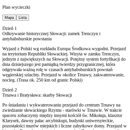
Plan wycieczki
Mapa
Lista
Dzień 1
Odkrywanie historycznej Słowacji: zamek Trenczyn i
antyhabsburskie powstania
Wyjazd z Polski wg rozkładu Europa Środkowa wygodni. Przejazd
na terytorium Republiki Słowackiej. Wizyta w zamku Trenczyn,
jednym z największych na Słowacji. Potężny system fortyfikacji do
dnia dzisiejszego jest pamiątką twierdzy przygranicznej, która
odgrywała ważną rolę w czasach antyhabsburskich powstań
węgierskiej szlachty. Przejazd w okolice Trnawy, zakwaterowanie,
nocleg. (Trasa ok. 250 km od granic Polski)
Dzień 2
Trnawa i Bratysława: skarby Słowacji
Po śniadaniu i wykwaterowaniu przejazd do centrum Trnawy na
zwiedzanie słowackiego Rzymu - starówki w Trnawie. W trakcie
spaceru zobaczymy między innymi kościół św. Mikołaja, klasztor
Klarysek, dawny pałac arcybiskupi, budynki uniwersyteckie,
pozostałości murów miejskich i liczne zabytkowe domy. Przejazd w