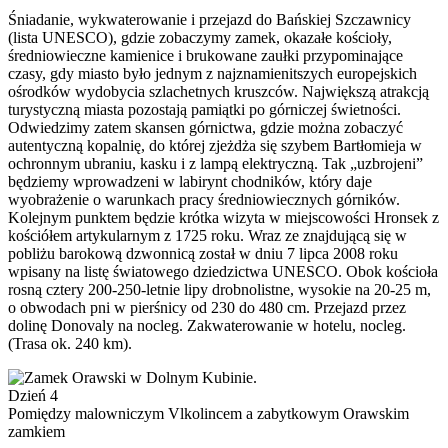
Śniadanie, wykwaterowanie i przejazd do Bańskiej Szczawnicy
(lista UNESCO), gdzie zobaczymy zamek, okazałe kościoły,
średniowieczne kamienice i brukowane zaułki przypominające
czasy, gdy miasto było jednym z najznamienitszych europejskich
ośrodków wydobycia szlachetnych kruszców. Największą atrakcją
turystyczną miasta pozostają pamiątki po górniczej świetności.
Odwiedzimy zatem skansen górnictwa, gdzie można zobaczyć
autentyczną kopalnię, do której zjeżdża się szybem Bartłomieja w
ochronnym ubraniu, kasku i z lampą elektryczną. Tak „uzbrojeni”
będziemy wprowadzeni w labirynt chodników, który daje
wyobrażenie o warunkach pracy średniowiecznych górników.
Kolejnym punktem będzie krótka wizyta w miejscowości Hronsek z
kościółem artykularnym z 1725 roku. Wraz ze znajdującą się w
pobliżu barokową dzwonnicą został w dniu 7 lipca 2008 roku
wpisany na listę światowego dziedzictwa UNESCO. Obok kościoła
rosną cztery 200-250-letnie lipy drobnolistne, wysokie na 20-25 m,
o obwodach pni w pierśnicy od 230 do 480 cm. Przejazd przez
dolinę Donovaly na nocleg. Zakwaterowanie w hotelu, nocleg.
(Trasa ok. 240 km).
Dzień 4
Pomiędzy malowniczym Vlkolincem a zabytkowym Orawskim
zamkiem