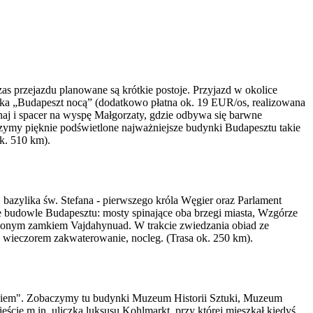
s przejazdu planowane są krótkie postoje. Przyjazd w okolice
zka „Budapeszt nocą” (dodatkowo płatna ok. 19 EUR/os, realizowana
naj i spacer na wyspę Małgorzaty, gdzie odbywa się barwne
zymy pięknie podświetlone najważniejsze budynki Budapesztu takie
k. 510 km).
azylika św. Stefana - pierwszego króla Węgier oraz Parlament
 budowle Budapesztu: mosty spinające oba brzegi miasta, Wzgórze
łożonym zamkiem Vajdahynuad. W trakcie zwiedzania obiad ze
m wieczorem zakwaterowanie, nocleg. (Trasa ok. 250 km).
ngiem". Zobaczymy tu budynki Muzeum Historii Sztuki, Muzeum
ście m.in. uliczką luksusu Kohlmarkt, przy której mieszkał kiedyś