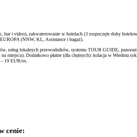
 bar i video), zakwaterowanie w hotelach (3 rozpoczęte doby hotelowe
 TU EUROPA (NNW, KL, Assistance i bagaż).
tów, usług lokalnych przewodników, systemu TOUR GUIDE, panoramic
ne na miejscu). Dodatkowo płatne (dla chętnych): kolacja w Wiedniu (ok
 – 19 EUR/os.
w cenie: