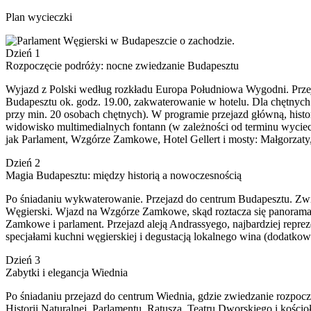
Plan wycieczki
Dzień 1
Rozpoczęcie podróży: nocne zwiedzanie Budapesztu
Wyjazd z Polski według rozkładu Europa Południowa Wygodni. Przejaz
Budapesztu ok. godz. 19.00, zakwaterowanie w hotelu. Dla chętnych
przy min. 20 osobach chętnych). W programie przejazd główną, histo
widowisko multimedialnych fontann (w zależności od terminu wyciec
jak Parlament, Wzgórze Zamkowe, Hotel Gellert i mosty: Małgorzaty,
Dzień 2
Magia Budapesztu: między historią a nowoczesnością
Po śniadaniu wykwaterowanie. Przejazd do centrum Budapesztu. Zwie
Węgierski. Wjazd na Wzgórze Zamkowe, skąd roztacza się panorama 
Zamkowe i parlament. Przejazd aleją Andrassyego, najbardziej repre
specjałami kuchni węgierskiej i degustacją lokalnego wina (dodatko
Dzień 3
Zabytki i elegancja Wiednia
Po śniadaniu przejazd do centrum Wiednia, gdzie zwiedzanie rozpo
Historii Naturalnej, Parlamentu, Ratusza, Teatru Dworskiego i kości