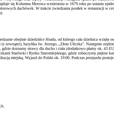
j znajduje się Kolumna Morowa wzniesiona w 1679 roku po ustaniu ep
kolorowych dachówek. W trakcie zwiedzania posiłek w restauracji w ce
m)
dzanie obejmie dziedzińce Hradu, od którego cała dzielnica wzięła sw
i (z zewnątrz), bazylika św. Jerzego, „Złota Uliczka”. Następnie zej
, gdzie doznamy strawy dla ducha i ciała (dodatkowo płatny ok. 43 EUR
iczkami Starówki i Rynku Staromiejskiego, gdzie zobaczymy piękne ka
kacją miejską. Wyjazd do Polski ok. 19:00. Podczas przejazdu postoje.
ch.