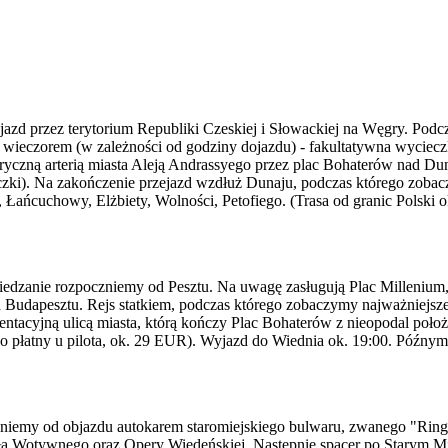
d przez terytorium Republiki Czeskiej i Słowackiej na Węgry. Podcza
 wieczorem (w zależności od godziny dojazdu) - fakultatywna wyciec
ryczną arterią miasta Aleją Andrassyego przez plac Bohaterów nad Du
zki). Na zakończenie przejazd wzdłuż Dunaju, podczas którego zobac
 Łańcuchowy, Elżbiety, Wolności, Petofiego. (Trasa od granic Polski o
dzanie rozpoczniemy od Pesztu. Na uwagę zasługują Plac Millenium, b
Budapesztu. Rejs statkiem, podczas którego zobaczymy najważniejsze
zentacyjną ulicą miasta, którą kończy Plac Bohaterów z nieopodal po
wo płatny u pilota, ok. 29 EUR). Wyjazd do Wiednia ok. 19:00. Późny
czniemy od objazdu autokarem staromiejskiego bulwaru, zwanego "Ri
oła Wotywnego oraz Opery Wiedeńskiej. Następnie spacer po Starym Mie