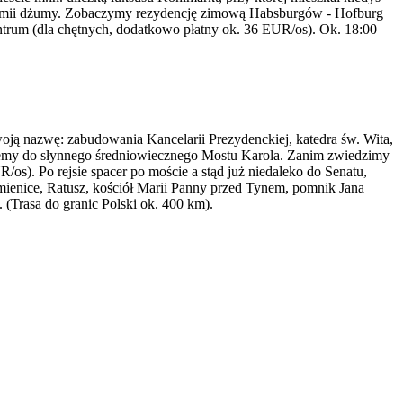
idemii dżumy. Zobaczymy rezydencję zimową Habsburgów - Hofburg
ntrum (dla chętnych, dodatkowo płatny ok. 36 EUR/os). Ok. 18:00
oją nazwę: zabudowania Kancelarii Prezydenckiej, katedra św. Wita,
dziemy do słynnego średniowiecznego Mostu Karola. Zanim zwiedzimy
/os). Po rejsie spacer po moście a stąd już niedaleko do Senatu,
mienice, Ratusz, kościół Marii Panny przed Tynem, pomnik Jana
 (Trasa do granic Polski ok. 400 km).