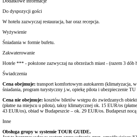
Dodatkowe informacje
Do dyspozycji gości
W hotelu zazwyczaj restauracja, bar oraz recepcja.
Wyżywienie
Śniadania w formie bufetu.
Zakwaterowanie
Hotele *** - położone zazwyczaj na obrzeżach miast - (razem 3 dób h
Świadczenia
Cena obejmuje:
transport komfortowym autokarem (klimatyzacja, wc,
śniadania, program turystyczny j.w, opiekę pilota i ubezpieczenie
Cena nie obejmuje:
kosztów biletów wstępu do zwiedzanych obiek
(płatne na miejscu u pilota), taksy klimatycznej ok. 15 EUR/os (płat
43 EUR/os), obiad w Budapeszcie – ok. 29 EUR/os. Budapeszt nocą
Inne
Obsługa grupy w systemie TOUR GUIDE.