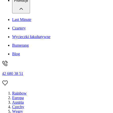
Promocje
Last Minute
Czartery
Wycieczki fakultatywne
Bumerang
Blog
42 680 38 51
Rainbow
Europa
Austria
Czechy
Węgry