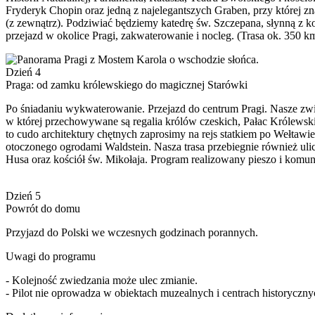
Fryderyk Chopin oraz jedną z najelegantszych Graben, przy które
(z zewnątrz). Podziwiać będziemy katedrę św. Szczepana, słynną z 
przejazd w okolice Pragi, zakwaterowanie i nocleg. (Trasa ok. 350 k
Dzień 4
Praga: od zamku królewskiego do magicznej Starówki
Po śniadaniu wykwaterowanie. Przejazd do centrum Pragi. Nasze zwie
w której przechowywane są regalia królów czeskich, Pałac Królewsk
to cudo architektury chętnych zaprosimy na rejs statkiem po Wełtawie
otoczonego ogrodami Waldstein. Nasza trasa przebiegnie również ul
Husa oraz kościół św. Mikołaja. Program realizowany pieszo i komuni
Dzień 5
Powrót do domu
Przyjazd do Polski we wczesnych godzinach porannych.
Uwagi do programu
- Kolejność zwiedzania może ulec zmianie.
- Pilot nie oprowadza w obiektach muzealnych i centrach historyczny