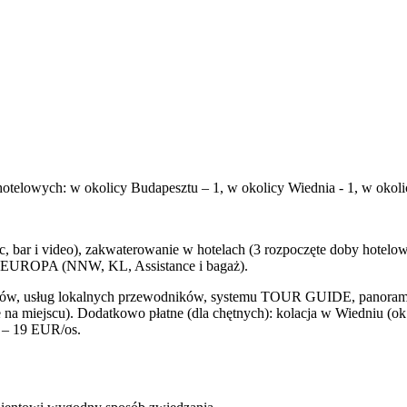
otelowych: w okolicy Budapesztu – 1, w okolicy Wiednia - 1, w okolic
 bar i video), zakwaterowanie w hotelach (3 rozpoczęte doby hotelowe
 TU EUROPA (NNW, KL, Assistance i bagaż).
tów, usług lokalnych przewodników, systemu TOUR GUIDE, panoramic
ne na miejscu). Dodatkowo płatne (dla chętnych): kolacja w Wiedniu (ok
 – 19 EUR/os.