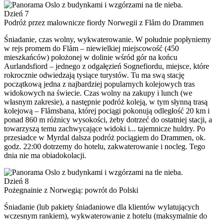
Dzień 7
Podróż przez malownicze fiordy Norwegii z Flåm do Drammen
Śniadanie, czas wolny, wykwaterowanie. W południe popłyniemy
w rejs promem do Flåm – niewielkiej miejscowość (450
mieszkańców) położonej w dolinie wśród gór na końcu
Aurlandsfiord – jednego z odgałęzień Sognefiordu, miejsce, które
rokrocznie odwiedzają tysiące turystów. Tu ma swą stację
początkową jedna z najbardziej popularnych kolejowych tras
widokowych na świecie. Czas wolny na zakupy i lunch (we
własnym zakresie), a następnie podróż koleją, w tym słynną trasą
kolejową – Flåmsbana, której pociągi pokonują odległość 20 km i
ponad 860 m różnicy wysokości, żeby dotrzeć do ostatniej stacji, a
towarzyszą temu zachwycające widoki i... tajemnicze huldry. Po
przesiadce w Myrdal dalsza podróż pociągiem do Drammen, ok.
godz. 22:00 dotrzemy do hotelu, zakwaterowanie i nocleg. Tego
dnia nie ma obiadokolacji.
Dzień 8
Pożegnainie z Norwegią: powrót do Polski
Śniadanie (lub pakiety śniadaniowe dla klientów wylatujących
wczesnym rankiem), wykwaterowanie z hotelu (maksymalnie do