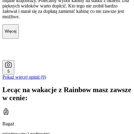
mijane krajobrazy. Polecamy wybór kabiny na statku z oknem. Dla
pięknych widoków warto dopłcić. Kto tego nie zrobił bardzo
żałował i starał się za dopłatą zamienić kabinę co nie zawsze jest
możliwe.
Więcej
5
Pokaż więcej opinii (9)
Lecąc na wakacje z Rainbow masz zawsze
w cenie:
Bagaż
rejestrowany i podręczny