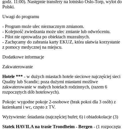
godz. 11:00). Następnie transfery na lotnisko Oslo-Torp, wylot do
Polski.
Uwagi do programu
- Program może ulec nieznacznym zmianom.
- Kolejność zwiedzania może ulec zmianie lub odwróceniu.
- Pilot nie oprowadza po obiektach muzealnych.
- Zachęcamy do zabrania karty EKUZ, która ułatwia korzystanie
z pomocy medycznej na miejscu.
Dodatkowe informacje
Zakwaterowanie
Hotele ***
- w dużych miastach hotele sieciowe najczęściej sieci
Quality lub Scandic; poza dużymi miastami możliwe
zakwaterowanie w małych hotelach rodzinnych, (razem 6
rozpoczętych dób hotelowych).
Pokoje: wygodne pokoje 2-osobowe (brak pokoi dla 3 osób) z
łazienkami i wc, często z TV.
Wyżywienie: śniadania (najczęściej bufet; 6) i obiadokolacje (3)
Statek HAVILA na trasie Trondheim - Bergen
- (1 rozpoczęta