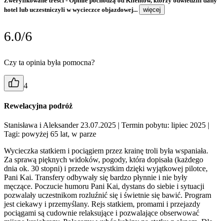
Zweryfikowane treści
- Opinie pochodzą od Klientów, którzy odwiedzili dany
hotel lub uczestniczyli w wycieczce objazdowej...
więcej
6.0/6
Czy ta opinia była pomocna?
4
Rewelacyjna podróż
Stanisława i Aleksander 23.07.2025
| Termin pobytu: lipiec 2025
|
Tagi: powyżej 65 lat, w parze
Wycieczka statkiem i pociągiem przez krainę troli była wspaniała.
Za sprawą pięknych widoków, pogody, która dopisała (każdego
dnia ok. 30 stopni) i przede wszystkim dzięki wyjątkowej pilotce,
Pani Kai. Transfery odbywały się bardzo płynnie i nie były
męczące. Poczucie humoru Pani Kai, dystans do siebie i sytuacji
pozwalały uczestnikom rozluźnić się i świetnie się bawić. Program
jest ciekawy i przemyślany. Rejs statkiem, promami i przejazdy
pociągami są cudownie relaksujące i pozwalające obserwować