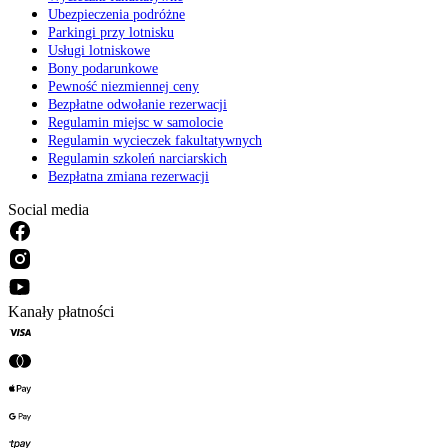
Ubezpieczenia podróżne
Parkingi przy lotnisku
Usługi lotniskowe
Bony podarunkowe
Pewność niezmiennej ceny
Bezpłatne odwołanie rezerwacji
Regulamin miejsc w samolocie
Regulamin wycieczek fakultatywnych
Regulamin szkoleń narciarskich
Bezpłatna zmiana rezerwacji
Social media
Kanały płatności