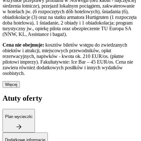
wszystkie przeprawy promami w Norwegii (bez kabin - najczęściej
siedzenia lotnicze), przejazd lokalnym pociągiem, zakwaterowanie
w hotelach jw. (6 rozpoczętych dób hotelowych), śniadania (6),
obiadokolacje (3) oraz na statku armatora Hurtigruten (1 rozpoczęta
doba hotelowa), 1 śniadanie, 2 obiady i 1 obiadokolacja; program
turystyczny jw., opiekę pilota oraz ubezpieczenie TU Europa SA
(NNW, KL, Assistance i bagaż).
Cena nie obejmuje:
kosztów biletów wstępu do zwiedzanych
obiektów i atrakcji, miejscowych przewodników, opłat
rezerwacyjnych, napiwków - kwota ok. 210 EUR/os. (płatne
pilotowi imprezy). Fakultatywnie: Ice Bar – 45 EUR/os. Cena nie
zawiera również dodatkowych posiłków i innych wydatków
osobistych.
Więcej
Atuty oferty
Plan wycieczki
Dodatkowe informacje