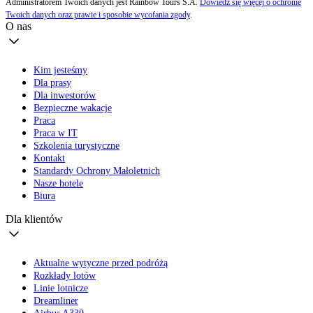
Administratorem Twoich danych jest Rainbow Tours S.A.
Dowiedz się więcej o ochronie
Twoich danych oraz prawie i sposobie wycofania zgody
.
O nas
Kim jesteśmy
Dla prasy
Dla inwestorów
Bezpieczne wakacje
Praca
Praca w IT
Szkolenia turystyczne
Kontakt
Standardy Ochrony Małoletnich
Nasze hotele
Biura
Dla klientów
Aktualne wytyczne przed podróżą
Rozkłady lotów
Linie lotnicze
Dreamliner