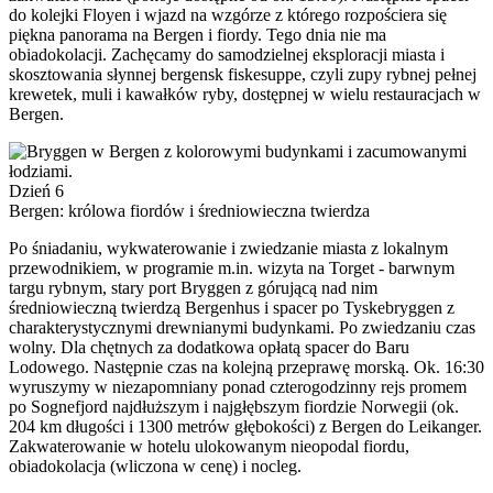
do kolejki Floyen i wjazd na wzgórze z którego rozpościera się
piękna panorama na Bergen i fiordy. Tego dnia nie ma
obiadokolacji. Zachęcamy do samodzielnej eksploracji miasta i
skosztowania słynnej bergensk fiskesuppe, czyli zupy rybnej pełnej
krewetek, muli i kawałków ryby, dostępnej w wielu restauracjach w
Bergen.
Dzień 6
Bergen: królowa fiordów i średniowieczna twierdza
Po śniadaniu, wykwaterowanie i zwiedzanie miasta z lokalnym
przewodnikiem, w programie m.in. wizyta na Torget - barwnym
targu rybnym, stary port Bryggen z górującą nad nim
średniowieczną twierdzą Bergenhus i spacer po Tyskebryggen z
charakterystycznymi drewnianymi budynkami. Po zwiedzaniu czas
wolny. Dla chętnych za dodatkowa opłatą spacer do Baru
Lodowego. Następnie czas na kolejną przeprawę morską. Ok. 16:30
wyruszymy w niezapomniany ponad czterogodzinny rejs promem
po Sognefjord najdłuższym i najgłębszym fiordzie Norwegii (ok.
204 km długości i 1300 metrów głębokości) z Bergen do Leikanger.
Zakwaterowanie w hotelu ulokowanym nieopodal fiordu,
obiadokolacja (wliczona w cenę) i nocleg.