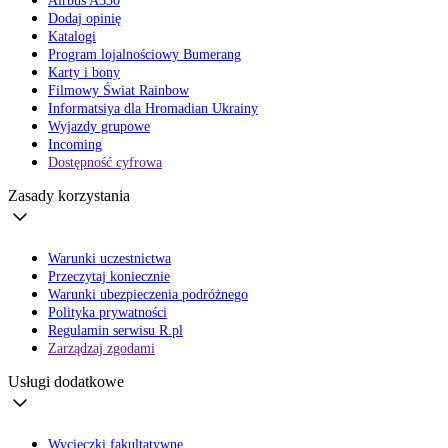
Airbus A330
Dodaj opinię
Katalogi
Program lojalnościowy Bumerang
Karty i bony
Filmowy Świat Rainbow
Informatsiya dla Hromadian Ukrainy
Wyjazdy grupowe
Incoming
Dostępność cyfrowa
Zasady korzystania
Warunki uczestnictwa
Przeczytaj koniecznie
Warunki ubezpieczenia podróżnego
Polityka prywatności
Regulamin serwisu R.pl
Zarządzaj zgodami
Usługi dodatkowe
Wycieczki fakultatywne