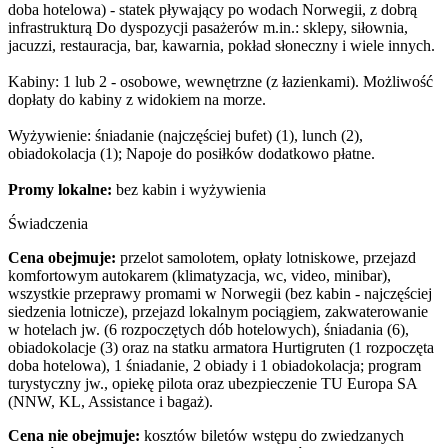
doba hotelowa) - statek pływający po wodach Norwegii, z dobrą
infrastrukturą Do dyspozycji pasażerów m.in.: sklepy, siłownia,
jacuzzi, restauracja, bar, kawarnia, pokład słoneczny i wiele innych.
Kabiny: 1 lub 2 - osobowe, wewnętrzne (z łazienkami). Możliwość
dopłaty do kabiny z widokiem na morze.
Wyżywienie: śniadanie (najczęściej bufet) (1), lunch (2),
obiadokolacja (1); Napoje do posiłków dodatkowo płatne.
Promy lokalne:
bez kabin i wyżywienia
Świadczenia
Cena obejmuje:
przelot samolotem, opłaty lotniskowe, przejazd
komfortowym autokarem (klimatyzacja, wc, video, minibar),
wszystkie przeprawy promami w Norwegii (bez kabin - najczęściej
siedzenia lotnicze), przejazd lokalnym pociągiem, zakwaterowanie
w hotelach jw. (6 rozpoczętych dób hotelowych), śniadania (6),
obiadokolacje (3) oraz na statku armatora Hurtigruten (1 rozpoczęta
doba hotelowa), 1 śniadanie, 2 obiady i 1 obiadokolacja; program
turystyczny jw., opiekę pilota oraz ubezpieczenie TU Europa SA
(NNW, KL, Assistance i bagaż).
Cena nie obejmuje:
kosztów biletów wstępu do zwiedzanych