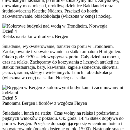
drewnianymi fasadami, po drodze zobaczymy m.in. zabytkowy,
drewniany most miejski, urokliwą dzielnicę Bakklandet oraz
średniowieczną Katedrę Nidaros. Przejazd do hotelu,
zakwaterowanie, obiadokolacja (wliczona w cenę) i nocleg.
Dzień 4
Relaks na statku w drodze z Bergen
Śniadanie, wykwaterowanie, transfer do portu w Trondheim.
Zaokrętowanie i zakwaterowanie na statku armatora Hurtigruten.
Około godz. 9:30 statek wypływa z portu. Cały dzień na morzu,
czas na relaks. Zachęcamy do korzystania z licznych atrakcji na
statku: restauracja, bary, kawiarnia, kąpiele słoneczne, siłownia,
jacuzzi, sauna, sklepy i wiele innych. Lunch i obiadokolacja
(wliczona w cenę) na statku. Nocleg na statku.
Dzień 5
Panorama Bergen i fiordów z wzgórza Fløyen
Śniadanie i lunch na statku. Czas wolny na relaks i podziwianie
pięknych widoków z pokładu. Ok. godz. 14:45 statek dopływa do
portu w Bergen. Przejście do znajdującego się w centrum hotelu i
zakwaterowanie (pokoje dostępne od ok. 15:00). Następnie spacer