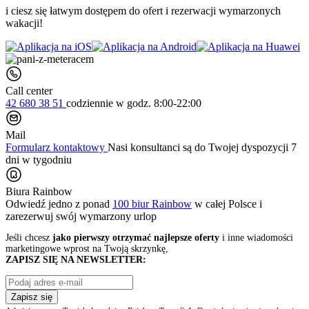
i ciesz się łatwym dostępem do ofert i rezerwacji wymarzonych
wakacji!
Call center
42 680 38 51
codziennie
w godz. 8:00-22:00
Mail
Formularz kontaktowy
Nasi konsultanci są do Twojej dyspozycji 7
dni w tygodniu
Biura Rainbow
Odwiedź jedno z ponad
100 biur Rainbow
w całej Polsce i
zarezerwuj swój
wymarzony urlop
Jeśli chcesz
jako pierwszy otrzymać najlepsze oferty
i inne wiadomości
marketingowe wprost na Twoją skrzynkę,
ZAPISZ SIĘ NA NEWSLETTER:
Zapisz się