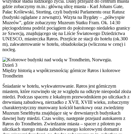
wszystkie stadia ludzkiego życia. Dalej przejazd do centrum miasta
gdzie zobaczymy m.in.: główną ulicę miasta - Karl Johans Gate,
Pałac Królewski, Storting, czyli budynki Parlamentu oraz Ratusz
(budynki oglądane z zewnątrz). Wizyta na Bygdøy – „półwyspie
Muzeów”, gdzie zobaczymy Muzeum Statku Fram. Ok. 14:30
pięciogodzinna podróż pociągiem do położonego niedaleko granicy
ze Szwecją, znajdującego się na Liście Światowego Dziedzictwa
UNESCO, miasteczka Røros. Przejście ze stacji do hotelu (ok.300
m), zakwaterowanie w hotelu, obiadokolacja (wliczona w cenę) i
nocleg.
Dzień 3
Między historią a współczesnością: górnicze Røros i kolorowe
Trondheim
Śniadanie w hotelu, wykwaterowanie. Røros jest górniczym
miastem, które rozwinęło się ze względu na odkryte nieopodal złoża
miedzi. Podczas spaceru z lokalnym przewodnikiem po uliczkach z
drewnianą zabudową, nierzadko z XVII, XVIII wieku, zobaczymy
charakterystyczny murowany kościół barokowy oraz zwiedzimy
Muzeum Smelthytta znajdujące się w drewnianych budynkach
dawnej huty miedzi. Czas wolny, następnie przejazd autokarem z
Røros do Trondheim. Zwiedzanie miasta – spacer z pilotem po
uliczkach starego miasta zabudowanego kolorowymi domami z