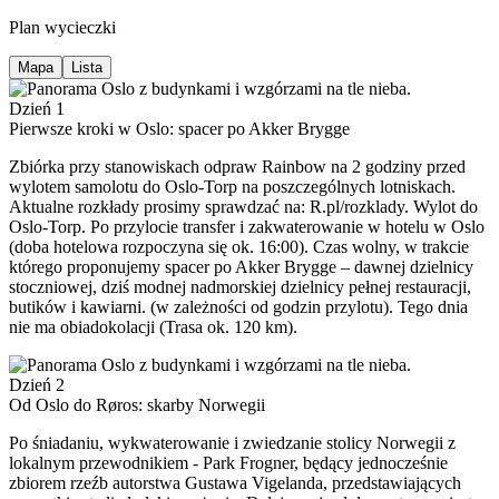
Plan wycieczki
Mapa
Lista
Dzień 1
Pierwsze kroki w Oslo: spacer po Akker Brygge
Zbiórka przy stanowiskach odpraw Rainbow na 2 godziny przed
wylotem samolotu do Oslo-Torp na poszczególnych lotniskach.
Aktualne rozkłady prosimy sprawdzać na: R.pl/rozklady. Wylot do
Oslo-Torp. Po przylocie transfer i zakwaterowanie w hotelu w Oslo
(doba hotelowa rozpoczyna się ok. 16:00). Czas wolny, w trakcie
którego proponujemy spacer po Akker Brygge – dawnej dzielnicy
stoczniowej, dziś modnej nadmorskiej dzielnicy pełnej restauracji,
butików i kawiarni. (w zależności od godzin przylotu). Tego dnia
nie ma obiadokolacji (Trasa ok. 120 km).
Dzień 2
Od Oslo do Røros: skarby Norwegii
Po śniadaniu, wykwaterowanie i zwiedzanie stolicy Norwegii z
lokalnym przewodnikiem - Park Frogner, będący jednocześnie
zbiorem rzeźb autorstwa Gustawa Vigelanda, przedstawiających