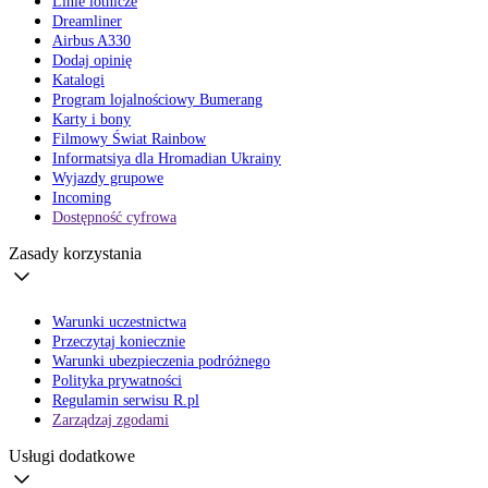
Linie lotnicze
Dreamliner
Airbus A330
Dodaj opinię
Katalogi
Program lojalnościowy Bumerang
Karty i bony
Filmowy Świat Rainbow
Informatsiya dla Hromadian Ukrainy
Wyjazdy grupowe
Incoming
Dostępność cyfrowa
Zasady korzystania
Warunki uczestnictwa
Przeczytaj koniecznie
Warunki ubezpieczenia podróżnego
Polityka prywatności
Regulamin serwisu R.pl
Zarządzaj zgodami
Usługi dodatkowe