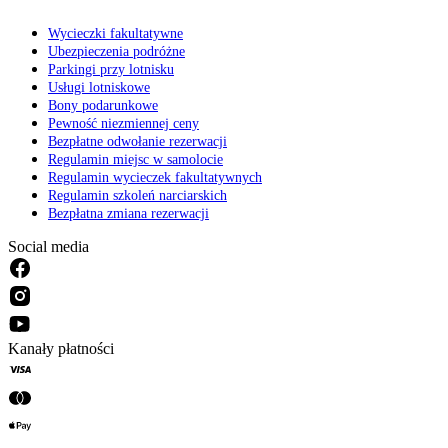
Wycieczki fakultatywne
Ubezpieczenia podróżne
Parkingi przy lotnisku
Usługi lotniskowe
Bony podarunkowe
Pewność niezmiennej ceny
Bezpłatne odwołanie rezerwacji
Regulamin miejsc w samolocie
Regulamin wycieczek fakultatywnych
Regulamin szkoleń narciarskich
Bezpłatna zmiana rezerwacji
Social media
Kanały płatności