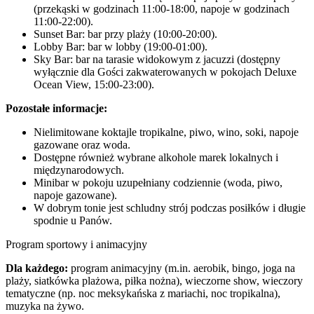
(przekąski w godzinach 11:00-18:00, napoje w godzinach
11:00-22:00).
Sunset Bar: bar przy plaży (10:00-20:00).
Lobby Bar: bar w lobby (19:00-01:00).
Sky Bar: bar na tarasie widokowym z jacuzzi (dostępny
wyłącznie dla Gości zakwaterowanych w pokojach Deluxe
Ocean View, 15:00-23:00).
Pozostałe informacje:
Nielimitowane koktajle tropikalne, piwo, wino, soki, napoje
gazowane oraz woda.
Dostępne również wybrane alkohole marek lokalnych i
międzynarodowych.
Minibar w pokoju uzupełniany codziennie (woda, piwo,
napoje gazowane).
W dobrym tonie jest schludny strój podczas posiłków i długie
spodnie u Panów.
Program sportowy i animacyjny
Dla każdego:
program animacyjny (m.in. aerobik, bingo, joga na
plaży, siatkówka plażowa, piłka nożna), wieczorne show, wieczory
tematyczne (np. noc meksykańska z mariachi, noc tropikalna),
muzyka na żywo.