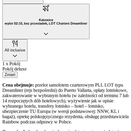
Katowice
wylot 02:10, bez przesiadek, LOT Charters Dreamliner
All inclusive
1 x Pokój
Pokój deluxe
Zmień
Cena obejmuje:
przelot samolotem czarterowym PLL LOT typu
Dreamliner (rejs bezpośredni) do Puerto Vallarta, opłaty lotniskowe,
zakwaterowanie w wybranym hotelu (w zależności od terminu 7 lub
14 rozpoczętych dób hotelowych), wyżywienie jak w opisie
wybranego hotelu, transfery lotnisko – hotel – lotnisko,
ubezpieczenie TU Europa (w wersji podstawowej: NNW, KL i
bagaż), opiekę polskojęzycznego rezydenta, obsługę przedstawiciela
Rainbow podczas odprawy w Polsce.