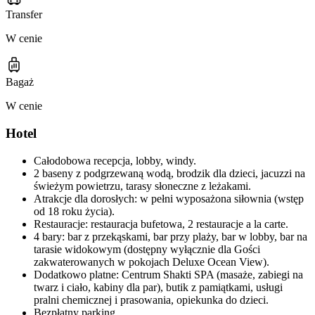
Transfer
W cenie
Bagaż
W cenie
Hotel
Całodobowa recepcja, lobby, windy.
2 baseny z podgrzewaną wodą, brodzik dla dzieci, jacuzzi na
świeżym powietrzu, tarasy słoneczne z leżakami.
Atrakcje dla dorosłych: w pełni wyposażona siłownia (wstęp
od 18 roku życia).
Restauracje: restauracja bufetowa, 2 restauracje a la carte.
4 bary: bar z przekąskami, bar przy plaży, bar w lobby, bar na
tarasie widokowym (dostępny wyłącznie dla Gości
zakwaterowanych w pokojach Deluxe Ocean View).
Dodatkowo platne: Centrum Shakti SPA (masaże, zabiegi na
twarz i ciało, kabiny dla par), butik z pamiątkami, usługi
pralni chemicznej i prasowania, opiekunka do dzieci.
Bezpłatny parking.