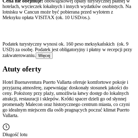
Cena nie obejmuje:
obowiązkowej opłaty turystycznej płatnej w
hotelach, wycieczek lokalnych i innych wydatków osobistych. Na
lotnisku w Cancun może być pobierana przed wylotem z
Meksyku opłata VISITAX (ok. 10 USD/os.).
Podatek turystyczny wynosi ok. 160 peso meksykańskich (ok. 9
USD) za osobę. Podatek jest obligatoryjny i płatny w recepcji przy
zakwaterowaniu.
Więcej
Atuty oferty
Hotel Buenaventura Puerto Vallarta oferuje komfortowe pokoje i
przyjazną atmosferę, zapewniając doskonały stosunek jakości do
ceny. Położony przy plaży, umożliwia łatwy dostęp do lokalnych
atrakcji, restauracji i sklepów. Krótki spacer dzieli go od słynnej
promenady Malecon oraz historycznego centrum miasta, co czyni
go idealnym miejscem dla osób pragnących poczuć klimat Puerto
Vallarta.
Długość lotu