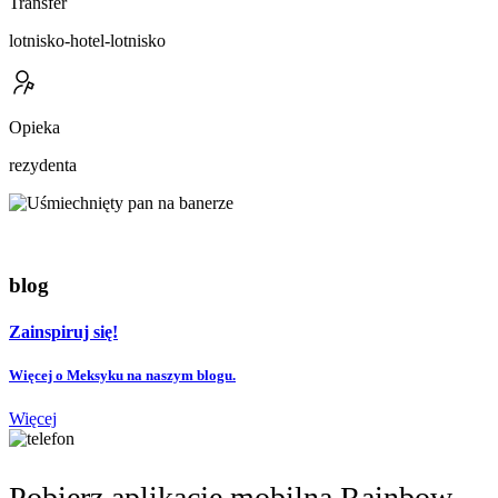
Transfer
lotnisko-hotel-lotnisko
Opieka
rezydenta
blog
Zainspiruj się!
Więcej o Meksyku na naszym blogu.
Więcej
Pobierz aplikację mobilną Rainbow