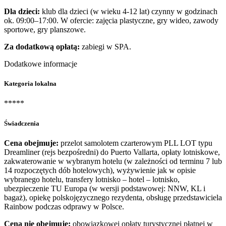
Dla dzieci:
klub dla dzieci (w wieku 4-12 lat) czynny w godzinach
ok. 09:00–17:00. W ofercie: zajęcia plastyczne, gry wideo, zawody
sportowe, gry planszowe.
Za dodatkową opłatą:
zabiegi w SPA.
Dodatkowe informacje
Kategoria lokalna
*****
Świadczenia
Cena obejmuje:
przelot samolotem czarterowym PLL LOT typu
Dreamliner (rejs bezpośredni) do Puerto Vallarta, opłaty lotniskowe,
zakwaterowanie w wybranym hotelu (w zależności od terminu 7 lub
14 rozpoczętych dób hotelowych), wyżywienie jak w opisie
wybranego hotelu, transfery lotnisko – hotel – lotnisko,
ubezpieczenie TU Europa (w wersji podstawowej: NNW, KL i
bagaż), opiekę polskojęzycznego rezydenta, obsługę przedstawiciela
Rainbow podczas odprawy w Polsce.
Cena nie obejmuje:
obowiązkowej opłaty turystycznej płatnej w