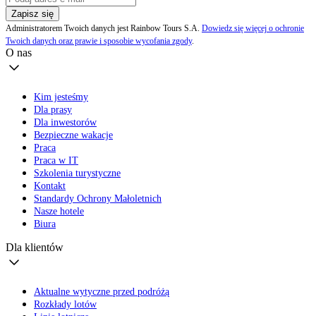
Zapisz się
Administratorem Twoich danych jest Rainbow Tours S.A.
Dowiedz się więcej o ochronie
Twoich danych oraz prawie i sposobie wycofania zgody
.
O nas
Kim jesteśmy
Dla prasy
Dla inwestorów
Bezpieczne wakacje
Praca
Praca w IT
Szkolenia turystyczne
Kontakt
Standardy Ochrony Małoletnich
Nasze hotele
Biura
Dla klientów
Aktualne wytyczne przed podróżą
Rozkłady lotów