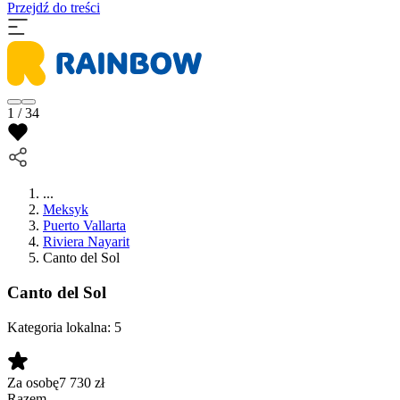
Przejdź do treści
1 / 34
...
Meksyk
Puerto Vallarta
Riviera Nayarit
Canto del Sol
Canto del Sol
Kategoria lokalna:
5
Za osobę
7 730
zł
Razem