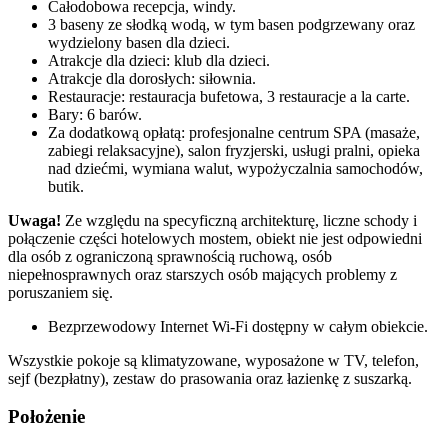
Całodobowa recepcja, windy.
3 baseny ze słodką wodą, w tym basen podgrzewany oraz
wydzielony basen dla dzieci.
Atrakcje dla dzieci: klub dla dzieci.
Atrakcje dla dorosłych: siłownia.
Restauracje: restauracja bufetowa, 3 restauracje a la carte.
Bary: 6 barów.
Za dodatkową opłatą: profesjonalne centrum SPA (masaże,
zabiegi relaksacyjne), salon fryzjerski, usługi pralni, opieka
nad dziećmi, wymiana walut, wypożyczalnia samochodów,
butik.
Uwaga!
Ze względu na specyficzną architekturę, liczne schody i
połączenie części hotelowych mostem, obiekt nie jest odpowiedni
dla osób z ograniczoną sprawnością ruchową, osób
niepełnosprawnych oraz starszych osób mających problemy z
poruszaniem się.
Bezprzewodowy Internet Wi-Fi dostępny w całym obiekcie.
Wszystkie pokoje są klimatyzowane, wyposażone w TV, telefon,
sejf (bezpłatny), zestaw do prasowania oraz łazienkę z suszarką.
Położenie