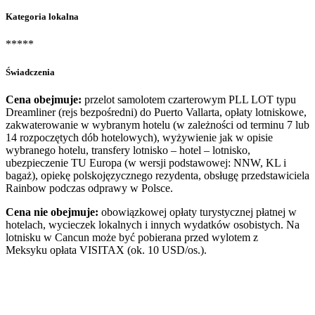
Kategoria lokalna
*****
Świadczenia
Cena obejmuje:
przelot samolotem czarterowym PLL LOT typu
Dreamliner (rejs bezpośredni) do Puerto Vallarta, opłaty lotniskowe,
zakwaterowanie w wybranym hotelu (w zależności od terminu 7 lub
14 rozpoczętych dób hotelowych), wyżywienie jak w opisie
wybranego hotelu, transfery lotnisko – hotel – lotnisko,
ubezpieczenie TU Europa (w wersji podstawowej: NNW, KL i
bagaż), opiekę polskojęzycznego rezydenta, obsługę przedstawiciela
Rainbow podczas odprawy w Polsce.
Cena nie obejmuje:
obowiązkowej opłaty turystycznej płatnej w
hotelach, wycieczek lokalnych i innych wydatków osobistych. Na
lotnisku w Cancun może być pobierana przed wylotem z
Meksyku opłata VISITAX (ok. 10 USD/os.).