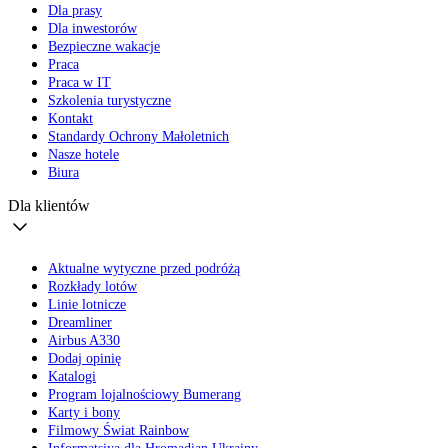
Dla prasy
Dla inwestorów
Bezpieczne wakacje
Praca
Praca w IT
Szkolenia turystyczne
Kontakt
Standardy Ochrony Małoletnich
Nasze hotele
Biura
Dla klientów
Aktualne wytyczne przed podróżą
Rozkłady lotów
Linie lotnicze
Dreamliner
Airbus A330
Dodaj opinię
Katalogi
Program lojalnościowy Bumerang
Karty i bony
Filmowy Świat Rainbow