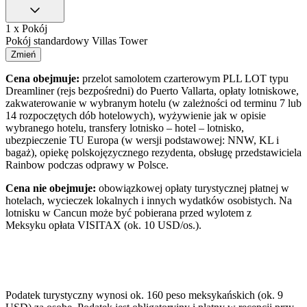
1 x Pokój
Pokój standardowy Villas Tower
Zmień
Cena obejmuje:
przelot samolotem czarterowym PLL LOT typu
Dreamliner (rejs bezpośredni) do Puerto Vallarta, opłaty lotniskowe,
zakwaterowanie w wybranym hotelu (w zależności od terminu 7 lub
14 rozpoczętych dób hotelowych), wyżywienie jak w opisie
wybranego hotelu, transfery lotnisko – hotel – lotnisko,
ubezpieczenie TU Europa (w wersji podstawowej: NNW, KL i
bagaż), opiekę polskojęzycznego rezydenta, obsługę przedstawiciela
Rainbow podczas odprawy w Polsce.
Cena nie obejmuje:
obowiązkowej opłaty turystycznej płatnej w
hotelach, wycieczek lokalnych i innych wydatków osobistych. Na
lotnisku w Cancun może być pobierana przed wylotem z
Meksyku opłata VISITAX (ok. 10 USD/os.).
Podatek turystyczny wynosi ok. 160 peso meksykańskich (ok. 9