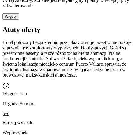
USD) za osobę. Podatek jest obligatoryjny i płatny w recepcji przy
zakwaterowaniu.
Więcej
Atuty oferty
Hotel położony bezpośrednio przy plaży oferuje przestronne pokoje
zapewniające komfortowy wypoczynek. Do dyspozycji Gości są
przestronne baseny, a także różnorodna oferta animacji. Na tle
konkurencji Canto del Sol wyróżnia się ciekawą architekturą, a
świetna lokalizacja niedaleko centrum Puerto Vallarta sprawia, że
jest to idealna baza wypadowa umożliwiająca spędzanie czasu w
prawdziwej meksykańskiej atmosferze.
Długość lotu
11 godz. 50 min.
Rodzaj wyjazdu
Wypoczynek