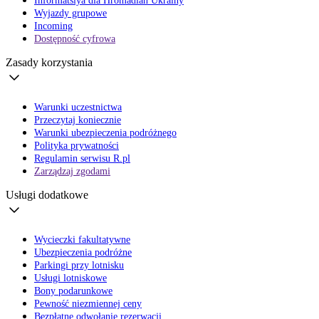
Informatsiya dla Hromadian Ukrainy
Wyjazdy grupowe
Incoming
Dostępność cyfrowa
Zasady korzystania
Warunki uczestnictwa
Przeczytaj koniecznie
Warunki ubezpieczenia podróżnego
Polityka prywatności
Regulamin serwisu R.pl
Zarządzaj zgodami
Usługi dodatkowe
Wycieczki fakultatywne
Ubezpieczenia podróżne
Parkingi przy lotnisku
Usługi lotniskowe
Bony podarunkowe
Pewność niezmiennej ceny
Bezpłatne odwołanie rezerwacji