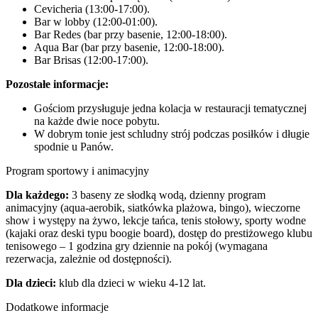
Cevicheria (13:00-17:00).
Bar w lobby (12:00-01:00).
Bar Redes (bar przy basenie, 12:00-18:00).
Aqua Bar (bar przy basenie, 12:00-18:00).
Bar Brisas (12:00-17:00).
Pozostałe informacje:
Gościom przysługuje jedna kolacja w restauracji tematycznej
na każde dwie noce pobytu.
W dobrym tonie jest schludny strój podczas posiłków i długie
spodnie u Panów.
Program sportowy i animacyjny
Dla każdego:
3 baseny ze słodką wodą, dzienny program
animacyjny (aqua-aerobik, siatkówka plażowa, bingo), wieczorne
show i występy na żywo, lekcje tańca, tenis stołowy, sporty wodne
(kajaki oraz deski typu boogie board), dostęp do prestiżowego klubu
tenisowego – 1 godzina gry dziennie na pokój (wymagana
rezerwacja, zależnie od dostępności).
Dla dzieci:
klub dla dzieci w wieku 4-12 lat.
Dodatkowe informacje