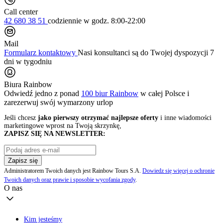
Call center
42 680 38 51
codziennie
w godz. 8:00-22:00
Mail
Formularz kontaktowy
Nasi konsultanci są do Twojej dyspozycji 7
dni w tygodniu
Biura Rainbow
Odwiedź jedno z ponad
100 biur Rainbow
w całej Polsce i
zarezerwuj swój
wymarzony urlop
Jeśli chcesz
jako pierwszy otrzymać najlepsze oferty
i inne wiadomości
marketingowe wprost na Twoją skrzynkę,
ZAPISZ SIĘ NA NEWSLETTER:
Zapisz się
Administratorem Twoich danych jest Rainbow Tours S.A.
Dowiedz się więcej o ochronie
Twoich danych oraz prawie i sposobie wycofania zgody
.
O nas
Kim jesteśmy