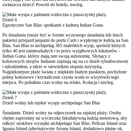
zwłaszcza dzieci! Powrót do hotelu, nocleg.
Dzień 6
Egzotyczne San Blas: spotkanie z kulturą Indian Guna
Po śniadaniu (może być w formie wczesnego śniadania lub lunch
pakietu) przejazd jeepami do portu Carti i wypłynięcie łodzią na San
Blas. San Blas to archipelag 365 maleńkich wysp, spośród których
tylko 40 jest zamieszkałych i to przez wyjątkowych lokatorów -
Indian Guna, którzy mają tam swoją autonomię. Słynący z
kolorowych strojów Indianie zajmują się na co dzień rybołówstwem
i rękodziełem, a także w niewielkim stopniu turystyką.
Najpiękniejsze plaże świata z miękkim białym piaskiem, pochylone
palmy kokosowe i krystalicznie czysta woda to wizytówki tego
miejsca. Po południu czas wolny na relaks. Kolacja i nocleg.
Dzień 7
Dzień wolny lub rajskie wyspy archipelagu San Blas
Śniadanie. Dzień wolny na odpoczynek na rajskiej plaży. Osoby
chętne zaprosimy na wycieczkę fakultatywną łodzią motorową, aby
odkryć urokliwe wysepki archipelagu San Blas: Pelican Island oraz
Iguana Island (alternatywnie Aroma Island, dodatkowo płatne ok.