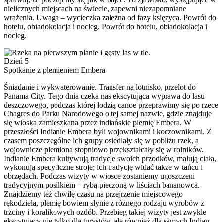
nielicznych miejscach na świecie, zapewni niezapomniane
wrażenia. Uwaga – wycieczka zależna od fazy księżyca. Powrót do
hotelu, obiadokolacja i nocleg. Powrót do hotelu, obiadokolacja i
nocleg.
Dzień 5
Spotkanie z plemieniem Embera
Śniadanie i wykwaterowanie. Transfer na lotnisko, przelot do
Panama City. Tego dnia czeka nas ekscytująca wyprawa do lasu
deszczowego, podczas której łodzią canoe przeprawimy się po rzece
Chagres do Parku Narodowego o tej samej nazwie, gdzie znajduje
się wioska zamieszkana przez indiańskie plemię Embera. W
przeszłości Indianie Embera byli wojownikami i koczownikami. Z
czasem poszczególne ich grupy osiedlały się w pobliżu rzek, a
wojownicze plemiona stopniowo przekształcały się w rolników.
Indianie Embera kultywują tradycje swoich przodków, malują ciała,
wykonują specyficzne stroje; ich tradycję widać także w tańcu i
obrzędach. Podczas wizyty w wiosce zostaniemy ugoszczeni
tradycyjnym posiłkiem – rybą pieczoną w liściach bananowca.
Znajdziemy też chwilę czasu na przejrzenie miejscowego
rękodzieła, plemię bowiem słynie z różnego rodzaju wyrobów z
trzciny i koralikowych ozdób. Przebieg takiej wizyty jest zwykle
ekscytujący nie tylko dla turystów, ale również dla samych Indian,