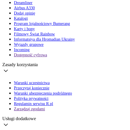
Dreamliner
Airbus A330
Dodaj opinię
Katalogi
Program lojalnościowy Bumerang
Karty i bony
Filmowy Świat Rainbow
Informatsiya dla Hromadian Ukrainy
Wyjazdy grupowe
Incoming
Dostępność cyfrowa
Zasady korzystania
Warunki uczestnictwa
Przeczytaj koniecznie
Warunki ubezpieczenia podróżnego
Polityka prywatności
Regulamin serwisu R.pl
Zarządzaj zgodami
Usługi dodatkowe