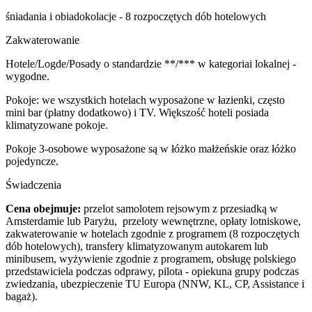
śniadania i obiadokolacje - 8 rozpoczętych dób hotelowych
Zakwaterowanie
Hotele/Logde/Posady o standardzie **/*** w kategoriai lokalnej -
wygodne.
Pokoje: we wszystkich hotelach wyposażone w łazienki, często
mini bar (płatny dodatkowo) i TV. Większość hoteli posiada
klimatyzowane pokoje.
Pokoje 3-osobowe wyposażone są w łóżko małżeńskie oraz łóżko
pojedyncze.
Świadczenia
Cena obejmuje:
przelot samolotem rejsowym z przesiadką w
Amsterdamie lub Paryżu, przeloty wewnętrzne, opłaty lotniskowe,
zakwaterowanie w hotelach zgodnie z programem (8 rozpoczętych
dób hotelowych), transfery klimatyzowanym autokarem lub
minibusem, wyżywienie zgodnie z programem, obsługę polskiego
przedstawiciela podczas odprawy, pilota - opiekuna grupy podczas
zwiedzania, ubezpieczenie TU Europa (NNW, KL, CP, Assistance i
bagaż).