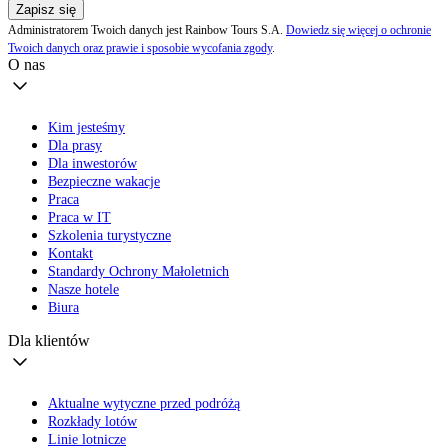
Zapisz się
Administratorem Twoich danych jest Rainbow Tours S.A.
Dowiedz się więcej o ochronie
Twoich danych oraz prawie i sposobie wycofania zgody
.
O nas
Kim jesteśmy
Dla prasy
Dla inwestorów
Bezpieczne wakacje
Praca
Praca w IT
Szkolenia turystyczne
Kontakt
Standardy Ochrony Małoletnich
Nasze hotele
Biura
Dla klientów
Aktualne wytyczne przed podróżą
Rozkłady lotów
Linie lotnicze