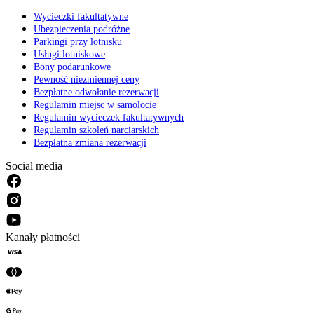
Wycieczki fakultatywne
Ubezpieczenia podróżne
Parkingi przy lotnisku
Usługi lotniskowe
Bony podarunkowe
Pewność niezmiennej ceny
Bezpłatne odwołanie rezerwacji
Regulamin miejsc w samolocie
Regulamin wycieczek fakultatywnych
Regulamin szkoleń narciarskich
Bezpłatna zmiana rezerwacji
Social media
Kanały płatności