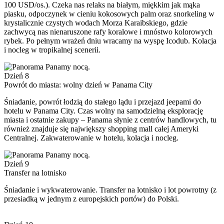
100 USD/os.). Czeka nas relaks na białym, miękkim jak mąka
piasku, odpoczynek w cieniu kokosowych palm oraz snorkeling w
krystalicznie czystych wodach Morza Karaibskiego, gdzie
zachwycą nas nienaruszone rafy koralowe i mnóstwo kolorowych
rybek. Po pełnym wrażeń dniu wracamy na wyspę Icodub. Kolacja
i nocleg w tropikalnej scenerii.
Dzień 8
Powrót do miasta: wolny dzień w Panama City
Śniadanie, powrót łodzią do stałego lądu i przejazd jeepami do
hotelu w Panama City. Czas wolny na samodzielną eksplorację
miasta i ostatnie zakupy – Panama słynie z centrów handlowych, tu
również znajduje się największy shopping mall całej Ameryki
Centralnej. Zakwaterowanie w hotelu, kolacja i nocleg.
Dzień 9
Transfer na lotnisko
Śniadanie i wykwaterowanie. Transfer na lotnisko i lot powrotny (z
przesiadką w jednym z europejskich portów) do Polski.