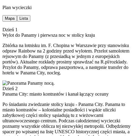
Plan wycieczki
Mapa
Lista
Dzień 1
Wylot do Panamy i pierwsza noc w stolicy kraju
Zbiórka na lotnisku im. F. Chopina w Warszawie przy stanowisku
odpraw Rainbow na 2 godziny przed wylotem. Przelot samolotem
rejsowym do Panamy (z przesiadką w jednym z europejskich
portów). Aktualne rozkłady prosimy sprawdzać na R.pl/rozklady.
Przylot do Panamy, odprawa paszportowa, a następnie transfer do
hotelu w Panama City, nocleg.
Dzień 2
Panama City: miasto kontrastów i kanał łączący oceany
Po śniadaniu zwiedzanie stolicy kraju - Panama City. Panama to
miasto kontrastów – kolonialne posiadłości i wąskie uliczki
zabytkowej części stolicy sąsiadują tu z wieżowcami
ultranowoczesnego centrum. Podczas całodziennej wycieczki
poznamy wszystkie oblicza tej niezwykłej metropolii. Odbędziemy
spacer po wpisanej na listę UNESCO historycznej części miasta, a