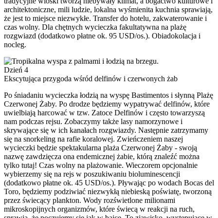
tradycyjne wioski tworzą niebywały klimat, a bogactwo kulturowe i
architektoniczne, mili ludzie, lokalna wyśmienita kuchnia sprawiają,
że jest to miejsce niezwykłe. Transfer do hotelu, zakwaterowanie i
czas wolny. Dla chętnych wycieczka fakultatywna na plażę
rozgwiazd (dodatkowo płatne ok. 95 USD/os.). Obiadokolacja i
nocleg.
Dzień 4
Ekscytująca przygoda wśród delfinów i czerwonych żab
Po śniadaniu wycieczka łodzią na wyspę Bastimentos i słynną Plażę
Czerwonej Żaby. Po drodze będziemy wypatrywać delfinów, które
uwielbiają harcować w tzw. Zatoce Delfinów i często towarzyszą
nam podczas rejsu. Zobaczymy także lasy namorzynowe i
skrywające się w ich kanałach rozgwiazdy. Następnie zatrzymamy
się na snorkeling na rafie koralowej. Zwieńczeniem naszej
wycieczki będzie spektakularna plaża Czerwonej Żaby - swoją
nazwę zawdzięcza ona endemicznej żabie, którą znaleźć można
tylko tutaj! Czas wolny na plażowanie. Wieczorem opcjonalnie
wybierzemy się na rejs w poszukiwaniu bioluminescencji
(dodatkowo płatne ok. 45 USD/os.). Pływając po wodach Bocas del
Toro, będziemy podziwiać niezwykłą niebieską poświatę, tworzoną
przez świecący plankton. Wody rozświetlone milionami
mikroskopijnych organizmów, które świecą w reakcji na ruch,
sprawią, że poczujemy się jak w bajce. To zjawisko, występujące w