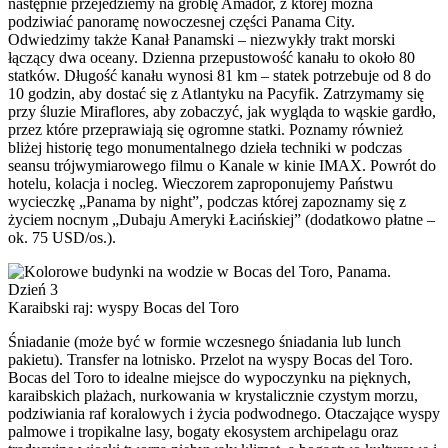
następnie przejedziemy na groblę Amador, z której można
podziwiać panoramę nowoczesnej części Panama City.
Odwiedzimy także Kanał Panamski – niezwykły trakt morski
łączący dwa oceany. Dzienna przepustowość kanału to około 80
statków. Długość kanału wynosi 81 km – statek potrzebuje od 8 do
10 godzin, aby dostać się z Atlantyku na Pacyfik. Zatrzymamy się
przy śluzie Miraflores, aby zobaczyć, jak wygląda to wąskie gardło,
przez które przeprawiają się ogromne statki. Poznamy również
bliżej historię tego monumentalnego dzieła techniki w podczas
seansu trójwymiarowego filmu o Kanale w kinie IMAX. Powrót do
hotelu, kolacja i nocleg. Wieczorem zaproponujemy Państwu
wycieczkę „Panama by night”, podczas której zapoznamy się z
życiem nocnym „Dubaju Ameryki Łacińskiej” (dodatkowo płatne –
ok. 75 USD/os.).
Dzień 3
Karaibski raj: wyspy Bocas del Toro
Śniadanie (może być w formie wczesnego śniadania lub lunch
pakietu). Transfer na lotnisko. Przelot na wyspy Bocas del Toro.
Bocas del Toro to idealne miejsce do wypoczynku na pięknych,
karaibskich plażach, nurkowania w krystalicznie czystym morzu,
podziwiania raf koralowych i życia podwodnego. Otaczające wyspy
palmowe i tropikalne lasy, bogaty ekosystem archipelagu oraz