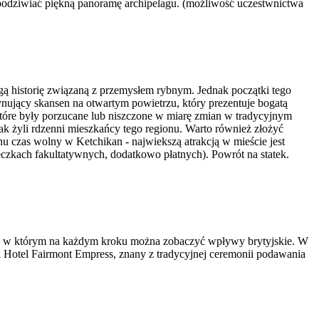
podziwiać piękną panoramę archipelagu. (możliwość uczestwnictwa
ugą historię związaną z przemysłem rybnym. Jednak początki tego
cynujący skansen na otwartym powietrzu, który prezentuje bogatą
 które były porzucane lub niszczone w miarę zmian w tradycyjnym
jak żyli rdzenni mieszkańcy tego regionu. Warto również złożyć
u czas wolny w Ketchikan - najwiekszą atrakcją w mieście jest
czkach fakultatywnych, dodatkowo płatnych). Powrót na statek.
sto, w którym na każdym kroku można zobaczyć wpływy brytyjskie. W
 Hotel Fairmont Empress, znany z tradycyjnej ceremonii podawania