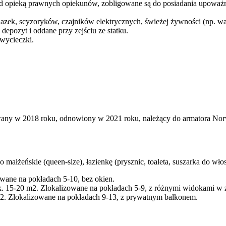
są pod opieką prawnych opiekunów, zobligowane są do posiadania upoważ
elazek, scyzoryków, czajników elektrycznych, świeżej żywności (np.
depozyt i oddane przy zejściu ze statku.
 wycieczki.
ny w 2018 roku, odnowiony w 2021 roku, należący do armatora Norwe
łżeńskie (queen-size), łazienkę (prysznic, toaleta, suszarka do włosów
wane na pokładach 5-10, bez okien.
k. 15-20 m2. Zlokalizowane na pokładach 5-9, z różnymi widokami w za
2. Zlokalizowane na pokładach 9-13, z prywatnym balkonem.