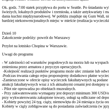
Ok. godz. 7:00 statek przypływa do portu w Seattle. Po śniadaniu wyk
świeżych, lokalnych produktów i rzemiosła, a także antykwariaty i 
dania kuchni międzynarodowej. W pobliżu znajduje się Gum Wall, niet
bardziej niekonwencjonalnych miejsc w mieście (realizacja wycieczki 
Dzień 10
Zakończenie podróży: powrót do Warszawy
Przylot na lotnisko Chopina w Warszawie.
Uwagi do programu
- W zależności od warunków pogodowych na morzu lub na wyspach kap
zmieniona przez armatora z przyczyn operacyjnych.
-Kolejność realizacji punktów programu może ulec zmianie lub odw
-Podczas trwania całego rejsu proponujemy dodatkowo płatne wyciec
-Zamieszczone w ofercie opisy wycieczek fakultatywnych są podane 
atrakcji fakultatywnych wraz z ich aktualnymi cenami jest dostępny u
- Pilot nie oprowadza po obiektach muzealnych.
- Przy zakwaterowaniu wymagany jest depozyt minimum 300 USD/os. pł
przy wykwaterowaniu zakupione towary, usługi są odliczane od depoz
- Kobiety powyżej 24 tyg. ciąży, niemowlęta do 24 miesiąca życia ora
Kobiety w ciąży zobligowane są do posiadania zaświadczenia (w języ