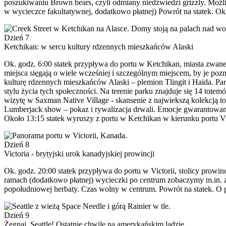
poszukiwaniu Brown bears, czyli odmiany niedźwiedzi grizzly. Moż
w wycieczce fakultatywnej, dodatkowo płatnej) Powrót na statek. Ok 
Dzień 7
Ketchikan: w sercu kultury rdzennych mieszkańców Alaski
Ok. godz. 6:00 statek przypływa do portu w Ketchikan, miasta zwaneg
miejsca sięgają o wiele wcześniej i szczególnym miejscem, by je pozn
kulturę rdzennych mieszkańców Alaski – plemion Tlingit i Haida. Par
stylu życia tych społeczności. Na terenie parku znajduje się 14 tot
wizytę w Saxman Native Village - skansenie z najwiekszą kolekcją t
Lumberjack show – pokaz i rywalizacja drwali. Emocje gwarantowane
Około 13:15 statek wyruszy z portu w Ketchikan w kierunku portu Vi
Dzień 8
Victoria - brytyjski urok kanadyjskiej prowincji
Ok. godz. 20:00 statek przypływa do portu w Victorii, stolicy pro
ramach (dodatkowo płatnej) wycieczki po centrum zobaczymy m.in. 
popołudniowej herbaty. Czas wolny w centrum. Powrót na statek. O p
Dzień 9
Żegnaj, Seattle! Ostatnie chwile na amerykańskim lądzie