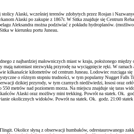
ej stolicy Alaski, wcześniej terenów zdobytych przez Rosjan i Nazwa
kanom Alaski po zakupie z 1867r. W Sitka znajduje się Centrum Rehab
pelagu Aleksandra można podziwiać z pokładu hydroplanów. (możliwoś
Sitka w kierunku portu Juneau.
 jednego z najbardziej malowniczych miast w kraju, położonego między 
y mają natomiast niezwykłą przyrodę na wyciągnięcie ręki. W ramach 
wie kilkanaście kilometrów od centrum Juneau. Lodowiec rozciąga się
ystyczne o różnym stopniu trudności, w tym popularny Nugget Falls T
wacji dzikiej przyrody, w tym czarnych niedźwiedzi, łososi oraz orłó
 550 metrów nad poziomem morza. Na miejscu znajduje się taras widok
eszkańców Alaski oraz możliwy mini trekking. Powrót na statek. Ok. 
ianie okolicznych widoków. Powrót na statek. Ok. godz. 21:00 statek
u Tlingit. Okolice słyną z obserwacji humbaków, odrestaurowanego zakł