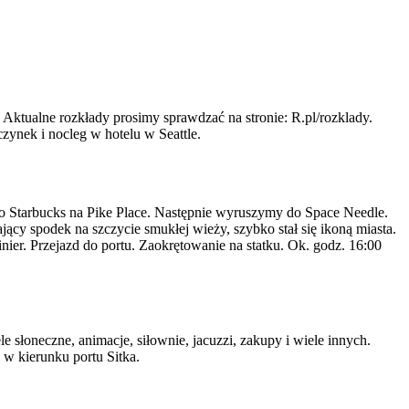
Aktualne rozkłady prosimy sprawdzać na stronie: R.pl/rozklady.
zynek i nocleg w hotelu w Seattle.
ego Starbucks na Pike Place. Następnie wyruszymy do Space Needle.
ący spodek na szczycie smukłej wieży, szybko stał się ikoną miasta.
nier. Przejazd do portu. Zaokrętowanie na statku. Ok. godz. 16:00
le słoneczne, animacje, siłownie, jacuzzi, zakupy i wiele innych.
 w kierunku portu Sitka.