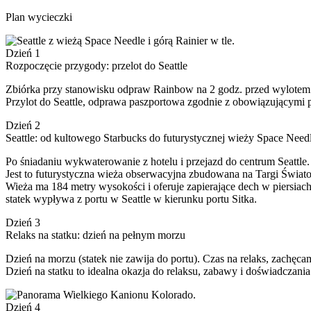
Plan wycieczki
Dzień 1
Rozpoczęcie przygody: przelot do Seattle
Zbiórka przy stanowisku odpraw Rainbow na 2 godz. przed wylotem sa
Przylot do Seattle, odprawa paszportowa zgodnie z obowiązującymi pr
Dzień 2
Seattle: od kultowego Starbucks do futurystycznej wieży Space Need
Po śniadaniu wykwaterowanie z hotelu i przejazd do centrum Seattle
Jest to futurystyczna wieża obserwacyjna zbudowana na Targi Światow
Wieża ma 184 metry wysokości i oferuje zapierające dech w piersiach
statek wypływa z portu w Seattle w kierunku portu Sitka.
Dzień 3
Relaks na statku: dzień na pełnym morzu
Dzień na morzu (statek nie zawija do portu). Czas na relaks, zachęcamy
Dzień na statku to idealna okazja do relaksu, zabawy i doświadczani
Dzień 4