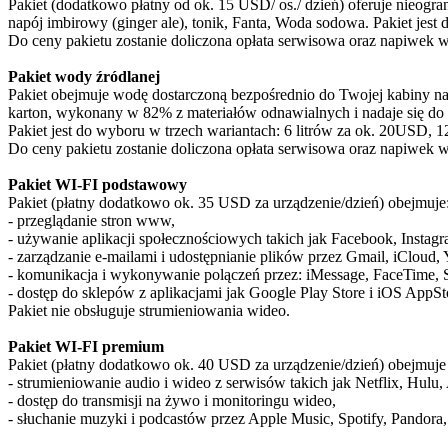
Pakiet (dodatkowo płatny od ok. 15 USD/ os./ dzień) oferuje nieogr
napój imbirowy (ginger ale), tonik, Fanta, Woda sodowa. Pakiet jest 
Do ceny pakietu zostanie doliczona opłata serwisowa oraz napiwek
Pakiet wody źródlanej
Pakiet obejmuje wodę dostarczoną bezpośrednio do Twojej kabiny na 
karton, wykonany w 82% z materiałów odnawialnych i nadaje się do 
Pakiet jest do wyboru w trzech wariantach: 6 litrów za ok. 20USD, 1
Do ceny pakietu zostanie doliczona opłata serwisowa oraz napiwek
Pakiet WI-FI podstawowy
Pakiet (płatny dodatkowo ok. 35 USD za urządzenie/dzień) obejmuje
- przeglądanie stron www,
- używanie aplikacji społecznościowych takich jak Facebook, Instag
- zarządzanie e-mailami i udostępnianie plików przez Gmail, iCloud
- komunikacja i wykonywanie polączeń przez: iMessage, FaceTime, 
- dostęp do sklepów z aplikacjami jak Google Play Store i iOS AppSto
Pakiet nie obsługuje strumieniowania wideo.
Pakiet WI-FI premium
Pakiet (płatny dodatkowo ok. 40 USD za urządzenie/dzień) obejmuje 
- strumieniowanie audio i wideo z serwisów takich jak Netflix, 
- dostęp do transmisji na żywo i monitoringu wideo,
- słuchanie muzyki i podcastów przez Apple Music, Spotify, Pandora