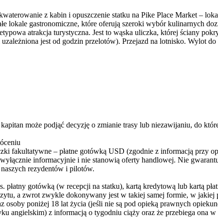
waterowanie z kabin i opuszczenie statku na Pike Place Market – lokal
małe lokale gastronomiczne, które oferują szeroki wybór kulinarnych
ypowa atrakcja turystyczna. Jest to wąska uliczka, której ściany pok
uzależniona jest od godzin przelotów). Przejazd na lotnisko. Wylot do 
itan może podjąć decyzję o zmianie trasy lub niezawijaniu, do któr
róceniu
zki fakultatywne – płatne gotówką USD (zgodnie z informacją przy op
wyłącznie informacyjnie i nie stanowią oferty handlowej. Nie gwaran
 naszych rezydentów i pilotów.
atny gotówką (w recepcji na statku), kartą kredytową lub kartą płatn
ytu, a zwrot zwykle dokonywany jest w takiej samej formie, w jakiej
z osoby poniżej 18 lat życia (jeśli nie są pod opieką prawnych opieku
ku angielskim) z informacją o tygodniu ciąży oraz że przebiega ona 