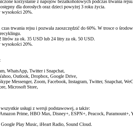
aniczone korzystanie z napojów bezalkoholowych podczas trwania rejsu
dostępny dla dorosłych oraz dzieci powyżej 3 roku życia.
 w wysokości 20%.
czas trwania rejsu i pozwala zaoszczędzić do 60%. W trosce o środowi
recyklingu.
2 litrów za ok. 35 USD lub 24 litry za ok. 50 USD.
 w wysokości 20%.
:
ram, WhatsApp, Twitter i Snapchat,
, Yahoo, Outlook, Dropbox, Google Drive,
Skype Messenger, Zoom, Facebook, Instagram, Twitter, Snapchat, WeC
re, Microsoft Store,
wszystkie usługi z wersji podstawowej, a także:
Hulu, Amazon Prime, HBO Max, Disney+, ESPN+, Peacock, Paramount+, 
, Google Play Music, iHeart Radio, Sound Cloud.