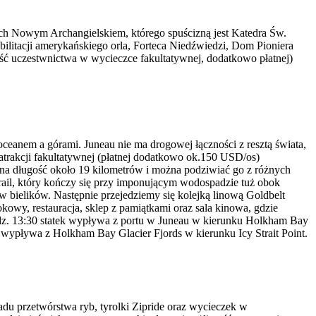
nych Nowym Archangielskiem, którego spuścizną jest Katedra Św.
ilitacji amerykańskiego orla, Forteca Niedźwiedzi, Dom Pioniera
ć uczestwnictwa w wycieczce fakultatywnej, dodatkowo płatnej)
oceanem a górami. Juneau nie ma drogowej łączności z resztą świata,
atrakcji fakultatywnej (płatnej dodatkowo ok.150 USD/os)
 na długość około 19 kilometrów i można podziwiać go z różnych
rail, który kończy się przy imponującym wodospadzie tuż obok
w bielików. Następnie przejedziemy się kolejką linową Goldbelt
owy, restauracja, sklep z pamiątkami oraz sala kinowa, gdzie
godz. 13:30 statek wypływa z portu w Juneau w kierunku Holkham Bay
 wypływa z Holkham Bay Glacier Fjords w kierunku Icy Strait Point.
adu przetwórstwa ryb, tyrolki Zipride oraz wycieczek w