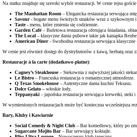
Na statku znajduje się szeroki wybór restauracji. W cenie rejsu gości
The Manhattan Room
– Elegancka restauracja serwująca mi
Savour -
bogate menu świeżych smaków wraz z szykownym i
Taste -
menu, które zmienia się codziennie.
Garden Café
– Bufetowa restauracja oferująca śniadania, obiad
The Local
– klasyczne dania pubowe takie jak kanapka Reuben
American Diner
- Swobodna restauracja serwująca klasyczne
W cenie jest również dostęp do dystrybutorów z kawą, herbatą oraz
Restauracje à la carte (dodatkowo płatne)
:
Cagney’s Steakhouse
– Stekownia z najwyższej jakości stekam
Le Bistro
– Francuska restauracja o romantycznej atmosferze.
Q Texas Smokehouse
– Autentyczne dania kuchni Teksasu.
Dolce Gelato –
włoskie lody.
Teppanyaki
– japońska restauracja serwująca krewetki, steki 
W wymienionych restauracjach może być konieczna wcześniejsza rez
Bary, Kluby i Kawiarnie
Social Comedy & Night Club
– Bar komediowy, który po zmr
Sugarcane Mojito Bar
– Bar serwujący koktajle.
Bliss Ultra Lounge
– Nowoczesny klub taneczny.