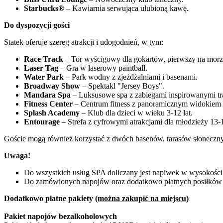
Starbucks®
– Kawiarnia serwująca ulubioną kawę.
Do dyspozycji gości
Statek oferuje szereg atrakcji i udogodnień, w tym:
Race Track
– Tor wyścigowy dla gokartów, pierwszy na morz
Laser Tag
– Gra w laserowy paintball.
Water Park
– Park wodny z zjeżdżalniami i basenami.
Broadway Show
– Spektakl "Jersey Boys".
Mandara Spa
– Luksusowe spa z zabiegami inspirowanymi tra
Fitness Center
– Centrum fitness z panoramicznym widokiem 
Splash Academy
– Klub dla dzieci w wieku 3-12 lat.
Entourage
– Strefa z cyfrowymi atrakcjami dla młodzieży 13-1
Goście mogą również korzystać z dwóch basenów, tarasów słoneczny
Uwaga!
Do wszystkich usług SPA doliczany jest napiwek w wysokośc
Do zamówionych napojów oraz dodatkowo płatnych posiłków d
Dodatkowo płatne pakiety
(można zakupić na miejscu)
Pakiet napojów bezalkoholowych