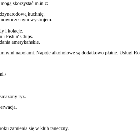
e mogą skorzystać m.in z:
ędzynarodową kuchnię.
 nowoczesnym wystrojem.
y i kolacje.
 i Fish n' Chips.
 dania amerykańskie.
 zimnymi napojami. Napoje alkoholowe są dodatkowo płatne. Usługi Ro
i.\
i smażony ryż.
erwacja.
oku zamienia się w klub taneczny.