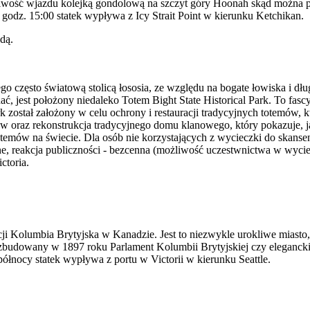
liwość wjazdu kolejką gondolową na szczyt góry Hoonah skąd można 
godz. 15:00 statek wypływa z Icy Strait Point w kierunku Ketchikan.
o często światową stolicą łososia, ze względu na bogate łowiska i dł
ać, jest położony niedaleko Totem Bight State Historical Park. To fas
k został założony w celu ochrony i restauracji tradycyjnych totemów,
emów oraz rekonstrukcja tradycyjnego domu klanowego, który pokazuje, 
otemów na świecie. Dla osób nie korzystających z wycieczki do skansen
, reakcja publiczności - bezcenna (możliwość uczestwnictwa w wycie
ctoria.
wincji Kolumbia Brytyjska w Kanadzie. Jest to niezwykle urokliwe mia
zbudowany w 1897 roku Parlament Kolumbii Brytyjskiej czy elegancki
ółnocy statek wypływa z portu w Victorii w kierunku Seattle.