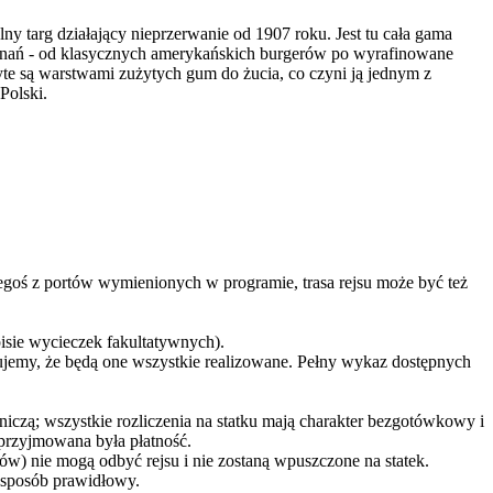
ny targ działający nieprzerwanie od 1907 roku. Jest tu cała gama
 doznań - od klasycznych amerykańskich burgerów po wyrafinowane
ryte są warstwami zużytych gum do żucia, co czyni ją jednym z
Polski.
egoś z portów wymienionych w programie, trasa rejsu może być też
isie wycieczek fakultatywnych).
tujemy, że będą one wszystkie realizowane. Pełny wykaz dostępnych
iczą; wszystkie rozliczenia na statku mają charakter bezgotówkowy i
 przyjmowana była płatność.
nów) nie mogą odbyć rejsu i nie zostaną wpuszczone na statek.
w sposób prawidłowy.