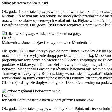
Sitka: pierwsza stolica Alaski
Ok. godz. 10:00 statek przypływa do portu w mieście Sitka, pierwsz
Michała. To w tym miejscu odbyła się uroczystość przekazania Amery
oraz wiele szlaków spacerowych wokół miasta. Piękne widoki Archi
Powrót na statek. Ok. godz. 18:00 statek wypływa z portu w mieście 
Dzień 5
Malownicze Juneau i zjawiskowy lodowiec Mendenhall
Ok. godz. 06:30 statek przypływa do portu Juneau - stolicy Alaski i
można tu dotrzeć wyłącznie drogą powietrzną lub morską. Mieszkańc
proponujemy wycieczkę do Mendenhall Glacier, znajdujący się zaled
punktów widokowych. Dla bardziej aktywnych dostępne są szlaki tur
lodowca. Mendenhall Glacier jest również świetnym miejscem do obser
Tramway na szczyt góry Roberts, który wznosi się na wysokość około
wyświetlane są filmy edukacyjne o historii i kulturze rdzennych mi
Glacier Fjords, gdzie dopływa ok godz. 17:00. Czas wolny na podziw
Dzień 6
Icy Strait Point: na tropie niedźwiedzi grizzly i humbaków
Ok. godz. 6:00 statek przypływa do Icy Strait Point, miasteczka lud