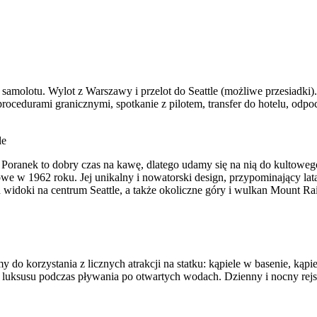
molotu. Wylot z Warszawy i przelot do Seattle (możliwe przesiadki). 
ocedurami granicznymi, spotkanie z pilotem, transfer do hotelu, odpoc
le
. Poranek to dobry czas na kawę, dlatego udamy się na nią do kultow
e w 1962 roku. Jej unikalny i nowatorski design, przypominający lataj
 widoki na centrum Seattle, a także okoliczne góry i wulkan Mount Rai
 do korzystania z licznych atrakcji na statku: kąpiele w basenie, kąpie
a luksusu podczas pływania po otwartych wodach. Dzienny i nocny rejs