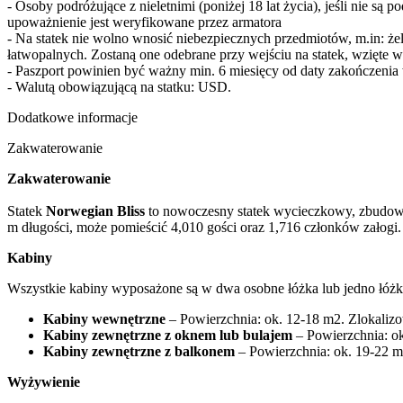
- Osoby podróżujące z nieletnimi (poniżej 18 lat życia), jeśli nie 
upoważnienie jest weryfikowane przez armatora
- Na statek nie wolno wnosić niebezpiecznych przedmiotów, m.in: ż
łatwopalnych. Zostaną one odebrane przy wejściu na statek, wzięte w 
- Paszport powinien być ważny min. 6 miesięcy od daty zakończenia
- Walutą obowiązującą na statku: USD.
Dodatkowe informacje
Zakwaterowanie
Zakwaterowanie
Statek
Norwegian Bliss
to nowoczesny statek wycieczkowy, zbudowa
m długości, może pomieścić 4,010 gości oraz 1,716 członków załogi.
Kabiny
Wszystkie kabiny wyposażone są w dwa osobne łóżka lub jedno łóżko ma
Kabiny wewnętrzne
– Powierzchnia: ok. 12-18 m2. Zlokalizo
Kabiny zewnętrzne z oknem lub bulajem
– Powierzchnia: o
Kabiny zewnętrzne z balkonem
– Powierzchnia: ok. 19-22 m
Wyżywienie