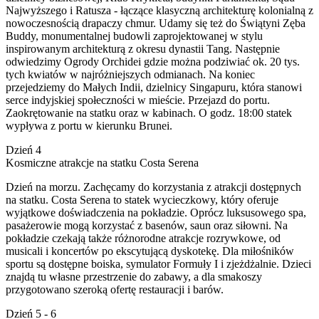
Najwyższego i Ratusza - łączące klasyczną architekturę kolonialną z
nowoczesnością drapaczy chmur. Udamy się też do Świątyni Zęba
Buddy, monumentalnej budowli zaprojektowanej w stylu
inspirowanym architekturą z okresu dynastii Tang. Następnie
odwiedzimy Ogrody Orchidei gdzie można podziwiać ok. 20 tys.
tych kwiatów w najróżniejszych odmianach. Na koniec
przejedziemy do Małych Indii, dzielnicy Singapuru, która stanowi
serce indyjskiej społeczności w mieście. Przejazd do portu.
Zaokrętowanie na statku oraz w kabinach. O godz. 18:00 statek
wypływa z portu w kierunku Brunei.
Dzień 4
Kosmiczne atrakcje na statku Costa Serena
Dzień na morzu. Zachęcamy do korzystania z atrakcji dostępnych
na statku. Costa Serena to statek wycieczkowy, który oferuje
wyjątkowe doświadczenia na pokładzie. Oprócz luksusowego spa,
pasażerowie mogą korzystać z basenów, saun oraz siłowni. Na
pokładzie czekają także różnorodne atrakcje rozrywkowe, od
musicali i koncertów po ekscytującą dyskotekę. Dla miłośników
sportu są dostępne boiska, symulator Formuły I i zjeżdżalnie. Dzieci
znajdą tu własne przestrzenie do zabawy, a dla smakoszy
przygotowano szeroką ofertę restauracji i barów.
Dzień 5 - 6