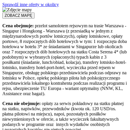
Sprawdź inne oferty w okolicy
ZOBACZ MAPĘ
Cena obejmuje:
przelot samolotem rejsowym na trasie Warszawa -
Singapur i Hongkong - Warszawa (z przesiadką w jednym z
międzynarodowych portów lotniczych), opłaty lotniskowe, opłaty
portowe, 8 rozpoczętych dób hotelowych w tym: 1 rozpoczęta doba
hotelowa w hotelu 3* ze śniadaniami w Singapurze lub okolicach
oraz 7 rozpoczętych dób hotelowych na statku Costa Serena 4* (lub
podobnym) w wybranych (opłaconych) typach kabin z 3
posiłkami (śniadanie, lunch/obiad, kolacja), transfery lotnisko-hotel-
lotnisko, transfery hotel-port-hotel, wycieczka przed rejsem w
Singapurze, obsługę polskiego przedstawiciela podczas odprawy na
lotnisku w Polsce, opiekę polskiego pilota lub polskojęzycznego
przedstawiciela lokalnego kontrahenta podczas realizacji programu i
rejsu, ubezpieczenie TU Europa - wariant optymalny (NNW, KL,
Assistance oraz bagaż).
Cena nie obejmuje:
opłaty za serwis pokładowy na statku płatnej
na statku, napiwków, przewodników (kwota ok. 120 USD/os.
płatna pilotowi na miejscu), napoi, pozostałych posiłków
niewymienionych w ofercie, a także wycieczek fakultatywnych
podanych w programie oraz innych wydatków osobistych
i pozostałych kosztów nie ujętych powyżej.