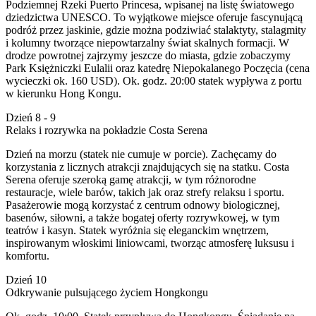
Podziemnej Rzeki Puerto Princesa, wpisanej na listę światowego
dziedzictwa UNESCO. To wyjątkowe miejsce oferuje fascynującą
podróż przez jaskinie, gdzie można podziwiać stalaktyty, stalagmity
i kolumny tworzące niepowtarzalny świat skalnych formacji. W
drodze powrotnej zajrzymy jeszcze do miasta, gdzie zobaczymy
Park Księżniczki Eulalii oraz katedrę Niepokalanego Poczęcia (cena
wycieczki ok. 160 USD). Ok. godz. 20:00 statek wypływa z portu
w kierunku Hong Kongu.
Dzień 8 - 9
Relaks i rozrywka na pokładzie Costa Serena
Dzień na morzu (statek nie cumuje w porcie). Zachęcamy do
korzystania z licznych atrakcji znajdujących się na statku. Costa
Serena oferuje szeroką gamę atrakcji, w tym różnorodne
restauracje, wiele barów, takich jak oraz strefy relaksu i sportu.
Pasażerowie mogą korzystać z centrum odnowy biologicznej,
basenów, siłowni, a także bogatej oferty rozrywkowej, w tym
teatrów i kasyn. Statek wyróżnia się eleganckim wnętrzem,
inspirowanym włoskimi liniowcami, tworząc atmosferę luksusu i
komfortu.
Dzień 10
Odkrywanie pulsującego życiem Hongkongu