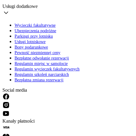
Usługi dodatkowe
Wycieczki fakultatywne
Ubezpieczenia podróżne
Parkingi przy lotnisku
Usługi lotniskowe
Bony podarunkowe
Pewność niezmiennej ceny
Bezpłatne odwołanie rezerwacji
Regulamin miejsc w samolocie
Regulamin wycieczek fakultatywnych
Regulamin szkoleń narciarskich
Bezpłatna zmiana rezerwacji
Social media
Kanały płatności