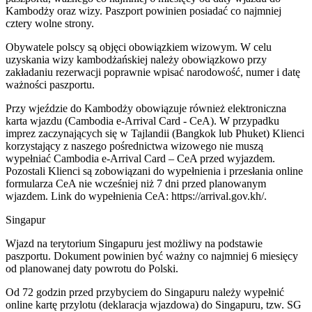
Kambodży oraz wizy. Paszport powinien posiadać co najmniej
cztery wolne strony.
Obywatele polscy są objęci obowiązkiem wizowym. W celu
uzyskania wizy kambodżańskiej należy obowiązkowo przy
zakładaniu rezerwacji poprawnie wpisać narodowość, numer i datę
ważności paszportu.
Przy wjeździe do Kambodży obowiązuje również elektroniczna
karta wjazdu (Cambodia e-Arrival Card - CeA). W przypadku
imprez zaczynających się w Tajlandii (Bangkok lub Phuket) Klienci
korzystający z naszego pośrednictwa wizowego nie muszą
wypełniać Cambodia e-Arrival Card – CeA przed wyjazdem.
Pozostali Klienci są zobowiązani do wypełnienia i przesłania online
formularza CeA nie wcześniej niż 7 dni przed planowanym
wjazdem. Link do wypełnienia CeA: https://arrival.gov.kh/.
Singapur
Wjazd na terytorium Singapuru jest możliwy na podstawie
paszportu. Dokument powinien być ważny co najmniej 6 miesięcy
od planowanej daty powrotu do Polski.
Od 72 godzin przed przybyciem do Singapuru należy wypełnić
online kartę przylotu (deklaracja wjazdowa) do Singapuru, tzw. SG