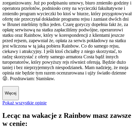
zorganizowany. Już po podpisaniu umowy, biuro zmieniło godziny i
operatora przelotów, podniosło ceny na wycieczki fakultatywne i
zmieniło program wycieczki bo ktoś w biurze, który przygotowywał
ofertę nie przeczytał dokładnie programu rejsu i zamiast dwóch dni
w Brunei mieliśmy tylko jeden. Czarę goryczy dopełnia fakt że, za
opłatę serwisową na statku zapłaciliśmy podwójne, operarorowi
statku oraz Rainbow, który w korespondencji z klientami jeszcze
przed rejsem, zapewniał że, opłata za serwis pokładowy na statku
jest wliczona w tą jaką pobiera Rainbow. Co do samego rejsu,
ciekawy i atrakcyjny. I jeśli ktoś chciałby z niego skorzystać, to
radzę skorzystać z oferty samego armatora Costa bądź innych
turoperatorów, który powyższy rejs również oferują. Będzie dużo
taniej i bez nieprzyjemnych niespodzianek. Mam nadzieję, że moja
opinia nie będzie tym razem ocenzurowana i ujży światło dzienne
😜. Pozdrawiam: Stanisław.
Więcej
Pokaż wszystkie opinie
Lecąc na wakacje z Rainbow masz zawsze
w cenie: