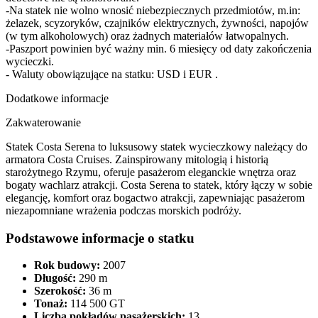
-Na statek nie wolno wnosić niebezpiecznych przedmiotów, m.in:
żelazek, scyzoryków, czajników elektrycznych, żywności, napojów
(w tym alkoholowych) oraz żadnych materiałów łatwopalnych.
-Paszport powinien być ważny min. 6 miesięcy od daty zakończenia
wycieczki.
- Waluty obowiązujące na statku: USD i EUR .
Dodatkowe informacje
Zakwaterowanie
Statek Costa Serena to luksusowy statek wycieczkowy należący do
armatora Costa Cruises. Zainspirowany mitologią i historią
starożytnego Rzymu, oferuje pasażerom eleganckie wnętrza oraz
bogaty wachlarz atrakcji.​ Costa Serena to statek, który łączy w sobie
elegancję, komfort oraz bogactwo atrakcji, zapewniając pasażerom
niezapomniane wrażenia podczas morskich podróży.
Podstawowe informacje o statku
Rok budowy:
2007​
Długość:
290 m​
Szerokość:
36 m​
Tonaż:
114 500 GT​
Liczba pokładów pasażerskich:
13​