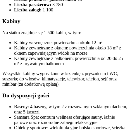
Liczba pasażerów:
3 780​
Liczba załogi:
1 100​
Kabiny
Na statku znajduje się 1 500 kabin, w tym:​
Kabiny wewnętrzne: powierzchnia około 12 m²
Kabiny zewnętrzne z oknem: powierzchnia około 18 m² z
oknem zapewniającym widok na morze
Kabiny zewnętrzne z balkonem: powierzchnia od 20 do 25
m² z prywatnym balkonem
Wszystkie kabiny wyposażone w łazienkę z prysznicem i WC,
suszarkę do włosów, klimatyzację, telewizor, telefon, sejf oraz
minibar (za dodatkową opłatą).​
Do dyspozycji gości
Baseny: 4 baseny, w tym 2 z rozsuwanym szklanym dachem,
oraz 5 jacuzzi.​
Samsara Spa: centrum wellness oferujące sauny, łaźnie
parowe oraz różnorodne zabiegi relaksacyjne.​
Obiekty sportowe: wielofunkcyjne boisko sportowe, ścieżka