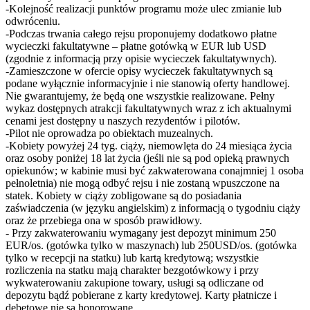
-Kolejność realizacji punktów programu może ulec zmianie lub
odwróceniu.
-Podczas trwania całego rejsu proponujemy dodatkowo płatne
wycieczki fakultatywne – płatne gotówką w EUR lub USD
(zgodnie z informacją przy opisie wycieczek fakultatywnych).
-Zamieszczone w ofercie opisy wycieczek fakultatywnych są
podane wyłącznie informacyjnie i nie stanowią oferty handlowej.
Nie gwarantujemy, że będą one wszystkie realizowane. Pełny
wykaz dostępnych atrakcji fakultatywnych wraz z ich aktualnymi
cenami jest dostępny u naszych rezydentów i pilotów.
-Pilot nie oprowadza po obiektach muzealnych.
-Kobiety powyżej 24 tyg. ciąży, niemowlęta do 24 miesiąca życia
oraz osoby poniżej 18 lat życia (jeśli nie są pod opieką prawnych
opiekunów; w kabinie musi być zakwaterowana conajmniej 1 osoba
pełnoletnia) nie mogą odbyć rejsu i nie zostaną wpuszczone na
statek. Kobiety w ciąży zobligowane są do posiadania
zaświadczenia (w języku angielskim) z informacją o tygodniu ciąży
oraz że przebiega ona w sposób prawidłowy.
- Przy zakwaterowaniu wymagany jest depozyt minimum 250
EUR/os. (gotówka tylko w maszynach) lub 250USD/os. (gotówka
tylko w recepcji na statku) lub kartą kredytową; wszystkie
rozliczenia na statku mają charakter bezgotówkowy i przy
wykwaterowaniu zakupione towary, usługi są odliczane od
depozytu bądź pobierane z karty kredytowej. Karty płatnicze i
debetowe nie są honorowane.