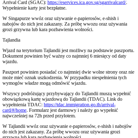
Arrival Card (SGAC):
https://eservices.ica.gov.sg/sgarrivalcard/
.
Wypełnienie karty jest bezpłatne.
W Singapurze wwóz oraz używanie e-papierosów, e-shish i
nabojów do nich jest zakazany. Za próbę wwozu oraz używania
grozi grzywna lub kara pozbawienia wolności.
Tajlandia
Wjazd na terytorium Tajlandii jest możliwy na podstawie paszportu.
Dokument powinien być ważny co najmniej 6 miesięcy od daty
wjazdu.
Paszport powinien posiadać co najmniej dwie wolne strony oraz nie
może mieć oznak uszkodzenia. W przypadku niespełnienia tych
wymogów władze mogą odmówić wjazdu.
Wszyscy podróżujący przybywający do Tajlandii muszą wypełnić
obowiązkową kartę wjazdową do Tajlandii (TDAC). Link do
wypełnienia TDAC:
https://tdac.immigration.go.th/arrival-
card/#/home
. Formularz jest darmowy i należy go wypełnić
najwcześniej na 72h przed przylotem.
W Tajlandii wwóz oraz używanie e-papierosów, e-shish i nabojów
do nich jest zakazany. Za próbę wwozu oraz używania grozi
grzywna lub kara pozbawienia wolności.