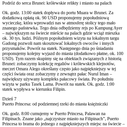
Podróż do serca Brunei: królewskie relikty i miasto na palach
Ok. godz. 13:00 statek dopływa do portu Muara w Brunei. Za
dodatkową opłatą ok. 90 USD proponujemy popołudniową
wycieczkę, która wprowadzi nas w atmosferę stolicy tego mało
znanego państewka. Tego dnia odbędziemy rejs po Kampung Ayer
– największym na świecie mieście na palach gdzie wciąż mieszka
ok. 30 tys. ludzi. Późnym popołudniem wizyta na lokalnym targu
Gadong pozwoli nam skosztować lokalnych owoców i innych
przysmaków. Powrót na statek. Następnego dnia po śniadaniu
proponujemy kolejny wyjazd do miasta (dodatkowo płatne, ok. 100
USD). Tym razem skupimy się na obiektach związanych z historią
Brunei: zobaczymy kolekcję regaliów i królewskich klejnotów,
meczet Omara Alego określany często jako najpiękniejszy w tej
części świata oraz zobaczymy z zewnątrz pałac Nurul Iman –
największy używany kompleks pałacowy świata. Po południu
wizyta w parku Tasek Lama. Powrót na statek. Ok. godz. 1:00
statek wypływa w kierunku Filipin.
Dzień 7
Puerto Princesa: od podziemnej rzeki do miasta księżniczki
Ok. godz. 8:00 cumujemy w Puerto Princesa, Palawan na
Filipinach. Znane jako „najczystsze miasto na Filipinach”, Puerto
Princesa to brama do jednego z najpiękniejszych miejsc na świecie –