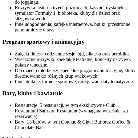
do joggingu.​
Rozrywka: teatr na trzech poziomach, kasyno, dyskoteka,
symulator Formuły 1, biblioteka, kluby dla dzieci oraz
ślizgawka wodna.​
Inne udogodnienia: kafejka internetowa, butiki, przestronne
panoramiczne tarasy.​
Program sportowy i animacyjny
Zajęcia fitness: codzienne sesje jogi, pilatesu oraz aerobiku.​
Wieczorne rozrywki: spektakle teatralne, koncerty na żywo,
pokazy taneczne.​
Dla dzieci i młodzieży: specjalne programy animacyjne, kluby
dostosowane do różnych grup wiekowych.​
Inne atrakcje: turnieje sportowe, quizy, warsztaty tematyczne.​
Bary, kluby i kawiarnie
Restauracje: 5 restauracji, w tym ekskluzywne Club
Restaurant i Samsara Restaurant (wymagana wcześniejsza
rezerwacja).​
Bary: 13 barów, w tym Cognac & Cigar Bar oraz Coffee &
Chocolate Bar.​