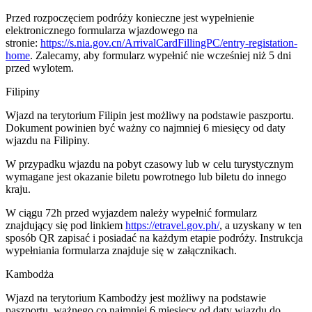
Przed rozpoczęciem podróży konieczne jest wypełnienie
elektronicznego formularza wjazdowego na
stronie:
https://s.nia.gov.cn/ArrivalCardFillingPC/entry-registation-
home
. Zalecamy, aby formularz wypełnić nie wcześniej niż 5 dni
przed wylotem.
Filipiny
Wjazd na terytorium Filipin jest możliwy na podstawie paszportu.
Dokument powinien być ważny co najmniej 6 miesięcy od daty
wjazdu na Filipiny.
W przypadku wjazdu na pobyt czasowy lub w celu turystycznym
wymagane jest okazanie biletu powrotnego lub biletu do innego
kraju.
W ciągu 72h przed wyjazdem należy wypełnić formularz
znajdujący się pod linkiem
https://etravel.gov.ph/
, a uzyskany w ten
sposób QR zapisać i posiadać na każdym etapie podróży. Instrukcja
wypełniania formularza znajduje się w załącznikach.
Kambodża
Wjazd na terytorium Kambodży jest możliwy na podstawie
paszportu, ważnego co najmniej 6 miesięcy od daty wjazdu do