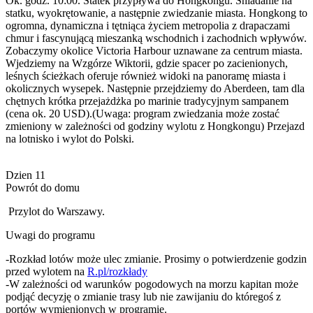
Ok. godz. 10:00. Statek przypływa do Hongkongu. Śniadanie na
statku, wyokrętowanie, a następnie zwiedzanie miasta. Hongkong to
ogromna, dynamiczna i tętniąca życiem metropolia z drapaczami
chmur i fascynującą mieszanką wschodnich i zachodnich wpływów.
Zobaczymy okolice Victoria Harbour uznawane za centrum miasta.
Wjedziemy na Wzgórze Wiktorii, gdzie spacer po zacienionych,
leśnych ścieżkach oferuje również widoki na panoramę miasta i
okolicznych wysepek. Następnie przejdziemy do Aberdeen, tam dla
chętnych krótka przejażdżka po marinie tradycyjnym sampanem
(cena ok. 20 USD).(Uwaga: program zwiedzania może zostać
zmieniony w zależności od godziny wylotu z Hongkongu) Przejazd
na lotnisko i wylot do Polski.
Dzien 11
Powrót do domu
Przylot do Warszawy.
Uwagi do programu
-Rozkład lotów może ulec zmianie. Prosimy o potwierdzenie godzin
przed wylotem na
R.pl/rozkłady
-W zależności od warunków pogodowych na morzu kapitan może
podjąć decyzję o zmianie trasy lub nie zawijaniu do któregoś z
portów wymienionych w programie.