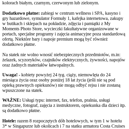
kolorach białym, czarnym, czerwonym lub zielonym.
Dodatkowo płatne:
zabiegi w centrum wellness i SPA, kasyno i
gry hazardowe, symulator Formuły 1, kafejka internetowa, zakupy
w butikach i sklepach na pokładzie, zdjęcia i pamiątki z My
Moments Photo Store, wycieczki fakultatywne organizowane w
portach, specjalne programy i zajęcia animacyjne poza standardową
ofertą. Niektóre bary i napoje premium mogą być również
dodatkowo płatne.
Na statek nie wolno wnosić niebezpiecznych przedmiotów, m.in:
żelazek, scyzoryków, czajników elektrycznych, żywności, napojów
oraz żadnych materiałów łatwopalnych.
Uwaga! -
kobiety powyżej 24 tyg. ciąży, niemowlęta do 24
miesiąca życia oraz osoby poniżej 18 lat życia (jeśli nie są pod
opieką prawnych opiekunów) nie mogą odbyć rejsu i nie zostaną
wpuszczone na statek.
WAŻNE:
Usługi typu: internet, fax, telefon, pralnia, usługi
medyczne, fotograf, zajęcia z instruktorem, opiekunka dla dzieci itp.
są dodatkowo płatne.
Hotele:
razem 8 rozpoczętych dób hotelowych, w tym 1 w hotelu
3* w Singapurze lub okolicach i 7 na statku armatora Costa Cruises