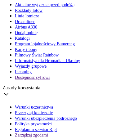
Aktualne wytyczne przed podróżą
Rozkłady lotów
Linie lotnicze
Dreamliner
Airbus A330
Dodaj opinię
Katalogi
Program lojalnościowy Bumerang
Karty i bony
Filmowy Świat Rainbow
Informatsiya dla Hromadian Ukrainy
Wyjazdy grupowe
Incoming
Dostępność cyfrowa
Zasady korzystania
Warunki uczestnictwa
Przeczytaj koniecznie
Warunki ubezpieczenia podróżnego
Polityka prywatności
Regulamin serwisu R.pl
Zarządzaj zgodami