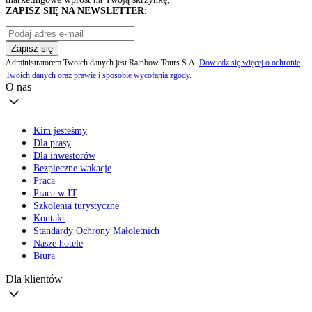
ZAPISZ SIĘ NA NEWSLETTER:
Zapisz się
Administratorem Twoich danych jest Rainbow Tours S.A.
Dowiedz się więcej o ochronie
Twoich danych oraz prawie i sposobie wycofania zgody
.
O nas
Kim jesteśmy
Dla prasy
Dla inwestorów
Bezpieczne wakacje
Praca
Praca w IT
Szkolenia turystyczne
Kontakt
Standardy Ochrony Małoletnich
Nasze hotele
Biura
Dla klientów