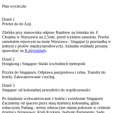
Plan wycieczki
Dzień 1
Przelot do do Azji.
Zbiórka przy stanowisku odpraw Rainbow na lotnisku im. F.
Chopina w Warszawie na 2,5odz. przed wylotem samolotu. Przelot
samolotem rejsowym na trasie Warszawa - Singapur (z przesiadką w
jednym z portów międzynarodowych). Aktualne rozkłady prosimy
sprawdzać na
R.pl/rozklady
.
Dzień 2
Hongkong i Singapur: blaski wschodnich metropolii
Przylot do Singapuru. Odprawa paszportowa i celna. Transfer do
hotelu. Zakwaterowanie i nocleg.
Dzień 3
Singapur: od kolonialnej przeszłości do współczesności
Po śniadaniu wykwaterowanie z hotelu i zwiedzanie Singapuru
Zaczniemy od spaceru przez starą dzielnicę kolonialną, gdzie
zobaczymy Padang - tereny rekreacyjne miasta położone w centrum
dzielnicy biznesowej, Klub Krykieta, budynki Parlamentu, Sądu