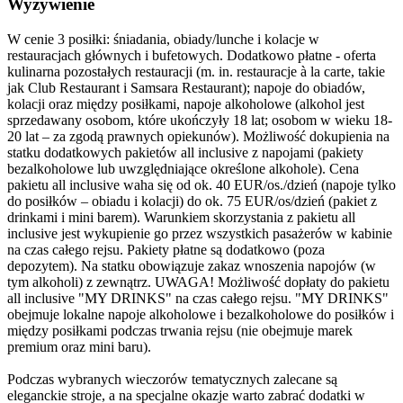
Wyżywienie
W cenie 3 posiłki: śniadania, obiady/lunche i kolacje w
restauracjach głównych i bufetowych. Dodatkowo płatne - oferta
kulinarna pozostałych restauracji (m. in. restauracje à la carte, takie
jak Club Restaurant i Samsara Restaurant); napoje do obiadów,
kolacji oraz między posiłkami, napoje alkoholowe (alkohol jest
sprzedawany osobom, które ukończyły 18 lat; osobom w wieku 18-
20 lat – za zgodą prawnych opiekunów). Możliwość dokupienia na
statku dodatkowych pakietów all inclusive z napojami (pakiety
bezalkoholowe lub uwzględniające określone alkohole). Cena
pakietu all inclusive waha się od ok. 40 EUR/os./dzień (napoje tylko
do posiłków – obiadu i kolacji) do ok. 75 EUR/os/dzień (pakiet z
drinkami i mini barem). Warunkiem skorzystania z pakietu all
inclusive jest wykupienie go przez wszystkich pasażerów w kabinie
na czas całego rejsu. Pakiety płatne są dodatkowo (poza
depozytem). Na statku obowiązuje zakaz wnoszenia napojów (w
tym alkoholi) z zewnątrz. UWAGA! Możliwość dopłaty do pakietu
all inclusive "MY DRINKS" na czas całego rejsu. "MY DRINKS"
obejmuje lokalne napoje alkoholowe i bezalkoholowe do posiłków i
między posiłkami podczas trwania rejsu (nie obejmuje marek
premium oraz mini baru).
Podczas wybranych wieczorów tematycznych zalecane są
eleganckie stroje, a na specjalne okazje warto zabrać dodatki w