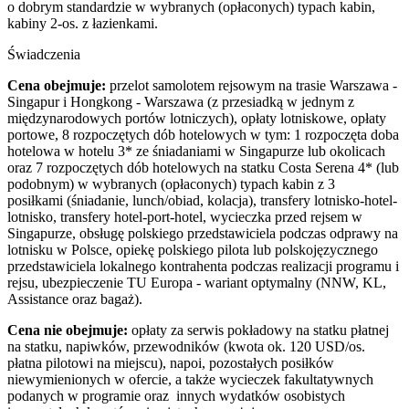
o dobrym standardzie w wybranych (opłaconych) typach kabin,
kabiny 2-os. z łazienkami.
Świadczenia
Cena obejmuje:
przelot samolotem rejsowym na trasie Warszawa -
Singapur i Hongkong - Warszawa (z przesiadką w jednym z
międzynarodowych portów lotniczych), opłaty lotniskowe, opłaty
portowe, 8 rozpoczętych dób hotelowych w tym: 1 rozpoczęta doba
hotelowa w hotelu 3* ze śniadaniami w Singapurze lub okolicach
oraz 7 rozpoczętych dób hotelowych na statku Costa Serena 4* (lub
podobnym) w wybranych (opłaconych) typach kabin z 3
posiłkami (śniadanie, lunch/obiad, kolacja), transfery lotnisko-hotel-
lotnisko, transfery hotel-port-hotel, wycieczka przed rejsem w
Singapurze, obsługę polskiego przedstawiciela podczas odprawy na
lotnisku w Polsce, opiekę polskiego pilota lub polskojęzycznego
przedstawiciela lokalnego kontrahenta podczas realizacji programu i
rejsu, ubezpieczenie TU Europa - wariant optymalny (NNW, KL,
Assistance oraz bagaż).
Cena nie obejmuje:
opłaty za serwis pokładowy na statku płatnej
na statku, napiwków, przewodników (kwota ok. 120 USD/os.
płatna pilotowi na miejscu), napoi, pozostałych posiłków
niewymienionych w ofercie, a także wycieczek fakultatywnych
podanych w programie oraz innych wydatków osobistych