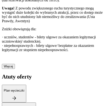
(dla rezerwacji dokonanych od 18.05).
Uwaga!
Z powodu zwiększonego ruchu turystycznego mogą
wystąpić duże kolejki do wybranych atrakcji, przez co dostęp może
być do nich utudniony lub niemożliwy do zrealizowania (Usta
Prawdy, Awentyn)
Zniżki obowiązują dla:
· uczniów, studentów - bilety ulgowe za okazaniem legitymacji
uczniowskiej/ studenckiej.
· niepełnosprawnych - bilety ulgowe/ bezpłatne za okazaniem
legitymacji ze stopniem niepełnosprawności.
Więcej
Atuty oferty
Plan wycieczki