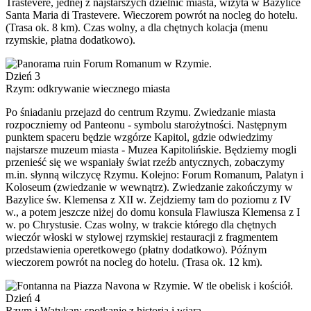
Trastevere, jednej z najstarszych dzielnic miasta, wizyta w Bazylice
Santa Maria di Trastevere. Wieczorem powrót na nocleg do hotelu.
(Trasa ok. 8 km). Czas wolny, a dla chętnych kolacja (menu
rzymskie, płatna dodatkowo).
Dzień 3
Rzym: odkrywanie wiecznego miasta
Po śniadaniu przejazd do centrum Rzymu. Zwiedzanie miasta
rozpoczniemy od Panteonu - symbolu starożytności. Następnym
punktem spaceru będzie wzgórze Kapitol, gdzie odwiedzimy
najstarsze muzeum miasta - Muzea Kapitolińskie. Będziemy mogli
przenieść się we wspaniały świat rzeźb antycznych, zobaczymy
m.in. słynną wilczycę Rzymu. Kolejno: Forum Romanum, Palatyn i
Koloseum (zwiedzanie w wewnątrz). Zwiedzanie zakończymy w
Bazylice św. Klemensa z XII w. Zejdziemy tam do poziomu z IV
w., a potem jeszcze niżej do domu konsula Flawiusza Klemensa z I
w. po Chrystusie. Czas wolny, w trakcie którego dla chętnych
wieczór włoski w stylowej rzymskiej restauracji z fragmentem
przedstawienia operetkowego (płatny dodatkowo). Późnym
wieczorem powrót na nocleg do hotelu. (Trasa ok. 12 km).
Dzień 4
Rzym i Watykan: spotkanie z historią i wiara