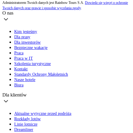
Administratorem Twoich danych jest Rainbow Tours S.A.
Dowiedz się więcej o ochronie
Twoich danych oraz prawie i sposobie wycofania zgody
.
O nas
Kim jesteśmy
Dla prasy
Dla inwestorów
Bezpieczne wakacje
Praca
Praca w IT
Szkolenia turystyczne
Kontakt
Standardy Ochrony Małoletnich
Nasze hotele
Biura
Dla klientów
Aktualne wytyczne przed podróżą
Rozkłady lotów
Linie lotnicze
Dreamliner