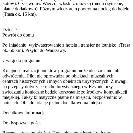
kotów). Czas wolny. Wieczór włoski z muzyką (menu rzymskie,
płatne dodatkowo). Późnym wieczorem powrót na nocleg do hotelu.
(Trasa ok. 15 km).
Dzień 7
Powrót do domu
Po śniadaniu, wykwaterowanie z hotelu i transfer na lotnisko. (Trasa
ok. 60 km). Przylot do Warszawy.
Uwagi do programu
Kolejność realizacji punktów programu może ulec zmianie lub
odwróceniu. Pilot nie oprowadza po obiektach muzealnych,
centrach historycznych i innych obiektach turystycznych. Z uwagi
na przepisy dotyczące ruchu turystycznego w Rzymie przy
zwiedzaniu konieczne będzie korzystanie ze środków komunikacji
miejskiej. Taksy klimatyczne płatne na miejscu, bezpośrednio w
hotelach. Obiadokolacje płatne dodatkowo na miejscu.
Dodatkowe informacje
Do dyspozycji gości
Recepcja, restauracja, bar. Hotel akceptuje karty kredytowe.