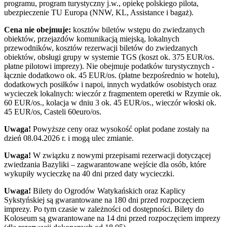
programu, program turystyczny j.w., opiekę polskiego pilota,
ubezpieczenie TU Europa (NNW, KL, Assistance i bagaż).
Cena nie obejmuje:
kosztów biletów wstępu do zwiedzanych
obiektów, przejazdów komunikacją miejską, lokalnych
przewodników, kosztów rezerwacji biletów do zwiedzanych
obiektów, obsługi grupy w systemie TGS (koszt ok. 375 EUR/os.
płatne pilotowi imprezy). Nie obejmuje podatków turystycznych -
łącznie dodatkowo ok. 45 EUR/os. (płatne bezpośrednio w hotelu),
dodatkowych posiłków i napoi, innych wydatków osobistych oraz
wycieczek lokalnych: wieczór z fragmentem operetki w Rzymie ok.
60 EUR/os., kolacja w dniu 3 ok. 45 EUR/os., wieczór włoski ok.
45 EUR/os, Casteli 60euro/os.
Uwaga!
Powyższe ceny oraz wysokość opłat podane zostały na
dzień 08.04.2026 r. i mogą ulec zmianie.
Uwaga!
W związku z nowymi przepisami rezerwacji dotyczącej
zwiedzania Bazyliki – zagwarantowane wejście dla osób, które
wykupiły wycieczkę na 40 dni przed daty wycieczki.
Uwaga!
Bilety do Ogrodów Watykańskich oraz Kaplicy
Sykstyńskiej są gwarantowane na 180 dni przed rozpoczęciem
imprezy. Po tym czasie w zależności od dostępności. Bilety do
Koloseum są gwarantowane na 14 dni przed rozpoczęciem imprezy