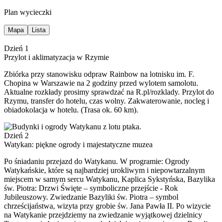
Plan wycieczki
Mapa
Lista
Dzień 1
Przylot i aklimatyzacja w Rzymie
Zbiórka przy stanowisku odpraw Rainbow na lotnisku im. F.
Chopina w Warszawie na 2 godziny przed wylotem samolotu.
Aktualne rozkłady prosimy sprawdzać na R.pl/rozklady. Przylot do
Rzymu, transfer do hotelu, czas wolny. Zakwaterowanie, nocleg i
obiadokolacja w hotelu. (Trasa ok. 60 km).
Dzień 2
Watykan: piękne ogrody i majestatyczne muzea
Po śniadaniu przejazd do Watykanu. W programie: Ogrody
Watykańskie, które są najbardziej urokliwym i niepowtarzalnym
miejscem w samym sercu Watykanu, Kaplica Sykstyńska, Bazylika
św. Piotra: Drzwi Święte – symboliczne przejście - Rok
Jubileuszowy. Zwiedzanie Bazyliki św. Piotra – symbol
chrześcijaństwa, wizyta przy grobie św. Jana Pawła II. Po wizycie
na Watykanie przejdziemy na zwiedzanie wyjątkowej dzielnicy