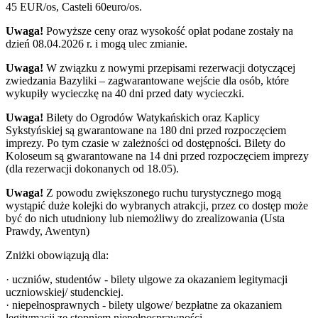
45 EUR/os, Casteli 60euro/os.
Uwaga!
Powyższe ceny oraz wysokość opłat podane zostały na
dzień 08.04.2026 r. i mogą ulec zmianie.
Uwaga!
W związku z nowymi przepisami rezerwacji dotyczącej
zwiedzania Bazyliki – zagwarantowane wejście dla osób, które
wykupiły wycieczkę na 40 dni przed daty wycieczki.
Uwaga!
Bilety do Ogrodów Watykańskich oraz Kaplicy
Sykstyńskiej są gwarantowane na 180 dni przed rozpoczęciem
imprezy. Po tym czasie w zależności od dostępności. Bilety do
Koloseum są gwarantowane na 14 dni przed rozpoczęciem imprezy
(dla rezerwacji dokonanych od 18.05).
Uwaga!
Z powodu zwiększonego ruchu turystycznego mogą
wystąpić duże kolejki do wybranych atrakcji, przez co dostęp może
być do nich utudniony lub niemożliwy do zrealizowania (Usta
Prawdy, Awentyn)
Zniżki obowiązują dla:
· uczniów, studentów - bilety ulgowe za okazaniem legitymacji
uczniowskiej/ studenckiej.
· niepełnosprawnych - bilety ulgowe/ bezpłatne za okazaniem
legitymacji ze stopniem niepełnosprawności.