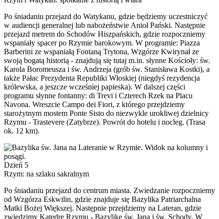
Po śniadaniu przejazd do Watykanu, gdzie będziemy uczestniczyć
w audiencji generalnej lub nabożeństwie Anioł Pański. Następnie
przejazd metrem do Schodów Hiszpańskich, gdzie rozpoczniemy
wspaniały spacer po Rzymie barokowym. W programie: Piazza
Barberini ze wspaniałą Fontaną Trytona, Wzgórze Kwirynał ze
swoją bogatą historią - znajdują się tutaj m.in. słynne Kościoły: św.
Karola Boromeusza i św. Andrzeja (grób św. Stanisława Kostki), a
także Pałac Prezydenta Republiki Włoskiej (niegdyś rezydencja
królewska, a jeszcze wcześniej papieska). W dalszej części
programu słynne fontanny: di Trevi i Czterech Rzek na Placu
Navona. Wreszcie Campo dei Fiori, z którego przejdziemy
starożytnym mostem Ponte Sisto do niezwykle urokliwej dzielnicy
Rzymu - Trastevere (Zatybrze). Powrót do hotelu i nocleg. (Trasa
ok. 12 km).
Dzień 5
Rzym: na szlaku sakralnym
Po śniadaniu przejazd do centrum miasta. Zwiedzanie rozpoczniemy
od Wzgórza Eskwilin, gdzie znajduje się Bazylika Patriarchalna
Matki Bożej Większej. Następnie przejdziemy na Lateran, gdzie
zwiedzimy Katedrę Rzymu - Bazylikę św. Jana i św. Schody. W