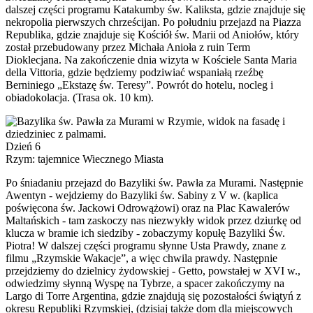
dalszej części programu Katakumby św. Kaliksta, gdzie znajduje się
nekropolia pierwszych chrześcijan. Po południu przejazd na Piazza
Republika, gdzie znajduje się Kościół św. Marii od Aniołów, który
został przebudowany przez Michała Anioła z ruin Term
Dioklecjana. Na zakończenie dnia wizyta w Kościele Santa Maria
della Vittoria, gdzie będziemy podziwiać wspaniałą rzeźbę
Berniniego „Ekstazę św. Teresy”. Powrót do hotelu, nocleg i
obiadokolacja. (Trasa ok. 10 km).
Dzień 6
Rzym: tajemnice Wiecznego Miasta
Po śniadaniu przejazd do Bazyliki św. Pawła za Murami. Następnie
Awentyn - wejdziemy do Bazyliki św. Sabiny z V w. (kaplica
poświęcona św. Jackowi Odrowążowi) oraz na Plac Kawalerów
Maltańskich - tam zaskoczy nas niezwykły widok przez dziurkę od
klucza w bramie ich siedziby - zobaczymy kopułę Bazyliki Św.
Piotra! W dalszej części programu słynne Usta Prawdy, znane z
filmu „Rzymskie Wakacje”, a więc chwila prawdy. Następnie
przejdziemy do dzielnicy żydowskiej - Getto, powstałej w XVI w.,
odwiedzimy słynną Wyspę na Tybrze, a spacer zakończymy na
Largo di Torre Argentina, gdzie znajdują się pozostałości świątyń z
okresu Republiki Rzymskiej, (dzisiaj także dom dla miejscowych