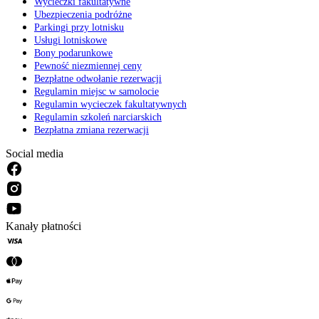
Wycieczki fakultatywne
Ubezpieczenia podróżne
Parkingi przy lotnisku
Usługi lotniskowe
Bony podarunkowe
Pewność niezmiennej ceny
Bezpłatne odwołanie rezerwacji
Regulamin miejsc w samolocie
Regulamin wycieczek fakultatywnych
Regulamin szkoleń narciarskich
Bezpłatna zmiana rezerwacji
Social media
Kanały płatności