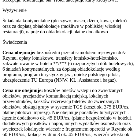
Wyżywienie
Śniadania kontynentalne (pieczywo, masło, dżem, kawa, mleko)
oraz za dopłatą obiadokolacje (możliwe w pobliskiej włoskiej
restauracji), napoje do obiadokolacji płatne dodatkowo.
Świadczenia
Cena obejmuje:
bezpośredni przelot samolotem rejsowym do/z
Rzymu, opłaty lotniskowe, transfery lotnisko-hotel-lotnisko,
zakwaterowanie w hotelu **/*** (6 rozpoczętych dób hotelowych),
6 śniadań kontynentalnych, za dopłatą obiadokolacje według
programu, program turystyczny j.w., opiekę polskiego pilota,
ubezpieczenie TU Europa (NNW, KL, Assistance i bagaż).
Cena nie obejmuje:
kosztów biletów wstępu do zwiedzanych
obiektów, przejazdów komunikacją miejską, lokalnych
przewodników, kosztów rezerwacji biletów do zwiedzanych
obiektów, obsługi grupy w systemie TGS (koszt ok. 375 EUR/os.
płatne pilotowi imprezy). Nie obejmuje podatków turystycznych -
łącznie dodatkowo ok. 45 EUR/os. (płatne bezpośrednio w hotelu),
dodatkowych posiłków i napoi, innych wydatków osobistych oraz
wycieczek lokalnych: wieczór z fragmentem operetki w Rzymie ok.
60 EUR/os., kolacja w dniu 3 ok. 45 EUR/os., wieczór włoski ok.