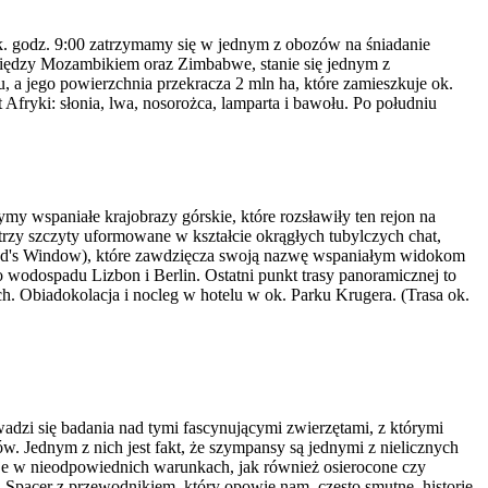
Ok. godz. 9:00 zatrzymamy się w jednym z obozów na śniadanie
omiędzy Mozambikiem oraz Zimbabwe, stanie się jednym z
, a jego powierzchnia przekracza 2 mln ha, które zamieszkuje ok.
Afryki: słonia, lwa, nosorożca, lamparta i bawołu. Po południu
 wspaniałe krajobrazy górskie, które rozsławiły ten rejon na
trzy szczyty uformowane w kształcie okrągłych tubylczych chat,
(God's Window), które zawdzięcza swoją nazwę wspaniałym widokom
 wodospadu Lizbon i Berlin. Ostatni punkt trasy panoramicznej to
. Obiadokolacja i nocleg w hotelu w ok. Parku Krugera. (Trasa ok.
dzi się badania nad tymi fascynującymi zwierzętami, z którymi
. Jednym z nich jest fakt, że szympansy są jednymi z nielicznych
i je w nieodpowiednich warunkach, jak również osierocone czy
 Spacer z przewodnikiem, który opowie nam, często smutne, historie