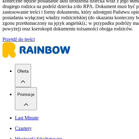
konieczne będzie posiadanie aktu urodzenia dziecka wraz z jego tłu
drugiego rodzica na podróż dziecka z/do RPA. Dokument musi być p
zastosowanie treści i formy dokumentu, który udostępni Państwu opi
posiadania wyłącznej władzy rodzicielskiej (do okazania konieczny 
zgonu przetłumaczony na język angielski).; w przypadku podróży mał
powyżej) oraz kserokopii dokumentu tożsamości obojga rodziców.
Przejdź do treści
Oferta
Promocje
Last Minute
Czartery
Wycieczki fakultatywne