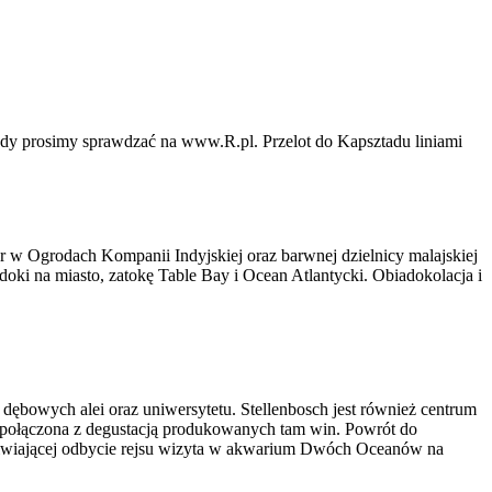
ady prosimy sprawdzać na www.R.pl. Przelot do Kapsztadu liniami
er w Ogrodach Kompanii Indyjskiej oraz barwnej dzielnicy malajskiej
oki na miasto, zatokę Table Bay i Ocean Atlantycki. Obiadokolacja i
dębowych alei oraz uniwersytetu. Stellenbosch jest również centrum
, połączona z degustacją produkowanych tam win. Powrót do
liwiającej odbycie rejsu wizyta w akwarium Dwóch Oceanów na