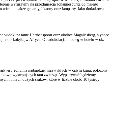
stępnie wyruszymy na przedmieścia Johannesburga do małego
wieku, a także gepardy, likaony oraz lamparty. Jako dodatkowa
e widoki na tamę Hartbeespoort oraz okolice Magaliesberg, słynące
szą mono-kolejką w Afryce. Obiadokolacja i nocleg w hotelu w ok.
rk jest jednym z najbardziej niezwykłych w całym kraju; położony
tunkową występujących tam zwierząt. Wypatrywać będziemy
ych i innych dużych ssaków, które w liczbie około 10 tysięcy