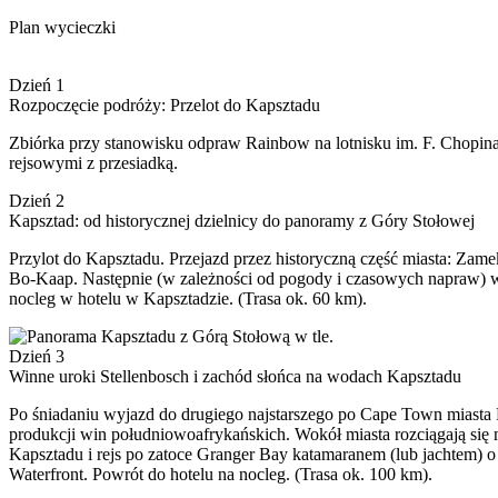
Plan wycieczki
Dzień 1
Rozpoczęcie podróży: Przelot do Kapsztadu
Zbiórka przy stanowisku odpraw Rainbow na lotnisku im. F. Chopin
rejsowymi z przesiadką.
Dzień 2
Kapsztad: od historycznej dzielnicy do panoramy z Góry Stołowej
Przylot do Kapsztadu. Przejazd przez historyczną część miasta: Zame
Bo-Kaap. Następnie (w zależności od pogody i czasowych napraw) wja
nocleg w hotelu w Kapsztadzie. (Trasa ok. 60 km).
Dzień 3
Winne uroki Stellenbosch i zachód słońca na wodach Kapsztadu
Po śniadaniu wyjazd do drugiego najstarszego po Cape Town miasta R
produkcji win południowoafrykańskich. Wokół miasta rozciągają się
Kapsztadu i rejs po zatoce Granger Bay katamaranem (lub jachtem)
Waterfront. Powrót do hotelu na nocleg. (Trasa ok. 100 km).