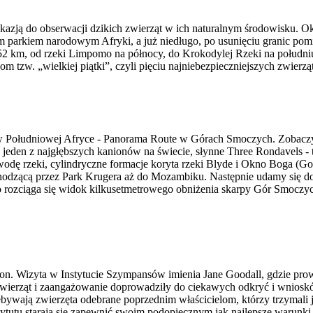
okazją do obserwacji dzikich zwierząt w ich naturalnym środowisku. 
zym parkiem narodowym Afryki, a już niedługo, po usunięciu granic p
352 km, od rzeki Limpomo na północy, do Krokodylej Rzeki na południu
tzw. „wielkiej piątki”, czyli pięciu najniebezpieczniejszych zwierząt 
h w Południowej Afryce - Panorama Route w Górach Smoczych. Zobaczymy
 jeden z najgłębszych kanionów na świecie, słynne Three Rondavels - 
z wodę rzeki, cylindryczne formacje koryta rzeki Blyde i Okno Boga 
chodzącą przez Park Krugera aż do Mozambiku. Następnie udamy się do
 rozciąga się widok kilkusetmetrowego obniżenia skarpy Gór Smoczych
n. Wizyta w Instytucie Szympansów imienia Jane Goodall, gdzie prowa
wierząt i zaangażowanie doprowadziły do ciekawych odkryć i wniosków
rzebywają zwierzęta odebrane poprzednim właścicielom, którzy trzymal
tutu starają się zapewnić swoim podopiecznym jak najlepsze warunki.