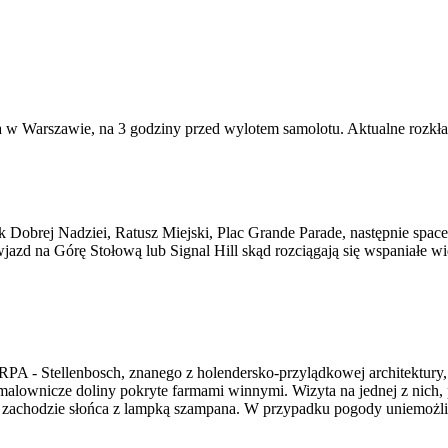
a w Warszawie, na 3 godziny przed wylotem samolotu. Aktualne rozkł
k Dobrej Nadziei, Ratusz Miejski, Plac Grande Parade, następnie spac
zd na Górę Stołową lub Signal Hill skąd rozciągają się wspaniałe wid
PA - Stellenbosch, znanego z holendersko-przylądkowej architektury, 
 malownicze doliny pokryte farmami winnymi. Wizyta na jednej z nich
 o zachodzie słońca z lampką szampana. W przypadku pogody uniemoż