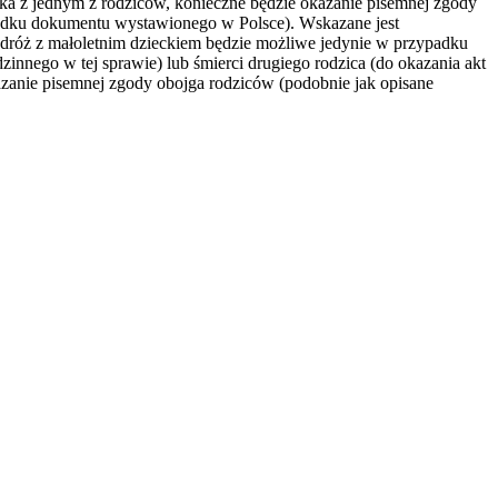
cka z jednym z rodziców, konieczne będzie okazanie pisemnej zgody
padku dokumentu wystawionego w Polsce). Wskazane jest
podróż z małoletnim dzieckiem będzie możliwe jedynie w przypadku
nnego w tej sprawie) lub śmierci drugiego rodzica (do okazania akt
azanie pisemnej zgody obojga rodziców (podobnie jak opisane