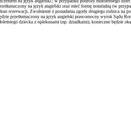
maczeniem na język angielski.; w przypadku podróży małoletniego dzie
rzetłumaczony na język angielski oraz mieć formę notarialną (w przy
ekun rezerwacji. Zwolnienie z posiadania zgody drugiego rodzica na 
będzie przetłumaczony na język angielski prawomocny wyrok Sądu Rodzi
oletniego dziecka z opiekunami (np. dziadkami), konieczne będzie ok