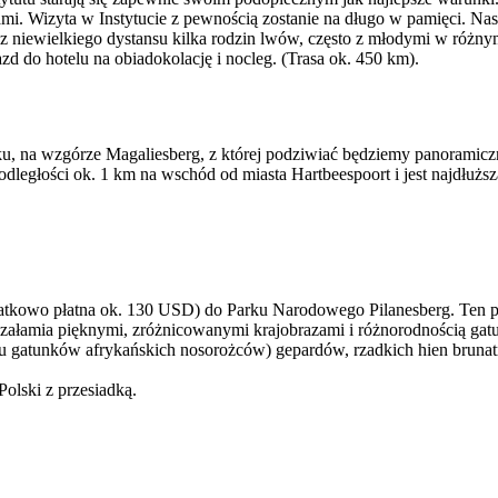
i. Wizyta w Instytucie z pewnością zostanie na długo w pamięci. Na
iewielkiego dystansu kilka rodzin lwów, często z młodymi w różnym 
azd do hotelu na obiadokolację i nocleg. (Trasa ok. 450 km).
, na wzgórze Magaliesberg, z której podziwiać będziemy panoramiczn
w odległości ok. 1 km na wschód od miasta Hartbeespoort i jest najdłuż
datkowo płatna ok. 130 USD) do Parku Narodowego Pilanesberg. Ten pa
załamia pięknymi, zróżnicowanymi krajobrazami i różnorodnością ga
obu gatunków afrykańskich nosorożców) gepardów, rzadkich hien brunatn
Polski z przesiadką.