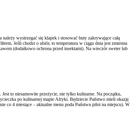
a należy wystrzegać się klapek i stosować buty zakrywające całą
trem. Jeśli chodzi o ubiór, to temperatura w ciągu dnia jest zmienna
kawem (dodatkowo ochrona przed insektami). Na wieczór sweter lub
Jest to niesamowite przeżycie, nie tylko kulinarne. Na początku,
cieczka po kulinarnej mapie Afryki. Będziecie Państwo mieli okazję
nie co 4 miesiące – aktualne menu poda Państwu pilot na miejscu). W