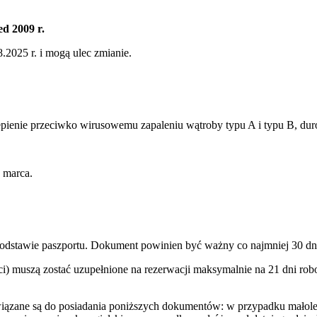
d 2009 r.
2025 r. i mogą ulec zmianie.
ienie przeciwko wirusowemu zapaleniu wątroby typu A i typu B, durow
 marca.
podstawie paszportu. Dokument powinien być ważny co najmniej 30 dn
) muszą zostać uzupełnione na rezerwacji maksymalnie na 21 dni robo
wiązane są do posiadania poniższych dokumentów: w przypadku małole