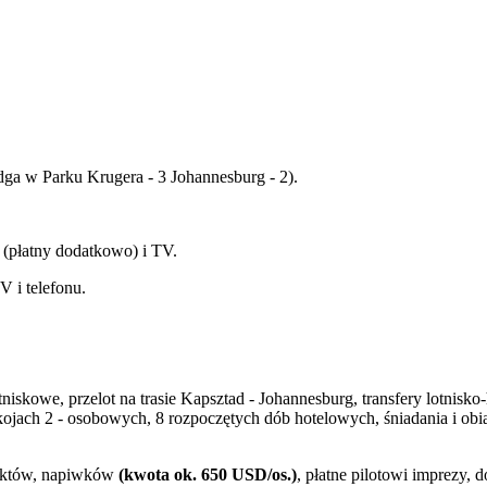
dga w Parku Krugera - 3 Johannesburg - 2).
 (płatny dodatkowo) i TV.
V i telefonu.
niskowe, przelot na trasie Kapsztad - Johannesburg, transfery lotnisk
ch 2 - osobowych, 8 rozpoczętych dób hotelowych, śniadania i obiado
iektów, napiwków
(kwota ok. 650 USD/os.)
, płatne pilotowi imprezy,