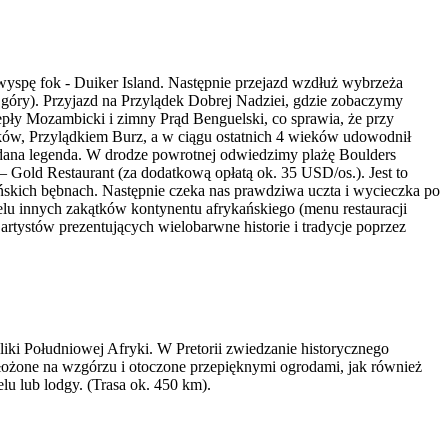
wyspę fok - Duiker Island. Następnie przejazd wzdłuż wybrzeża
góry). Przyjazd na Przylądek Dobrej Nadziei, gdzie zobaczymy
epły Mozambicki i zimny Prąd Benguelski, co sprawia, że przy
ów, Przylądkiem Burz, a w ciągu ostatnich 4 wieków udowodnił
iadana legenda. W drodze powrotnej odwiedzimy plażę Boulders
– Gold Restaurant (za dodatkową opłatą ok. 35 USD/os.). Jest to
ańskich bębnach. Następnie czeka nas prawdziwa uczta i wycieczka po
elu innych zakątków kontynentu afrykańskiego (menu restauracji
artystów prezentujących wielobarwne historie i tradycje poprzez
bliki Południowej Afryki. W Pretorii zwiedzanie historycznego
ożone na wzgórzu i otoczone przepięknymi ogrodami, jak również
u lub lodgy. (Trasa ok. 450 km).