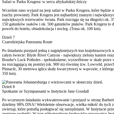
Safari w Parku Krugera: w sercu afrykańskiej dziczy
Wcześnie rano wyjazd na jeep safari w Parku Krugera, które będzie 
(suchy prowiant). Park Krugera jest najbardziej znanym i najwięks
największych rezerwatów świata. Park rozciąga się na długości ok. 
150 gatunków ssaków i ok. 500 gatunków ptaków. Park Krugera to dom 
powrót do hotelu, obiadokolacja i nocleg. (Trasa ok. 100 km).
Dzień 7
Czarodziejska Panorama Route
Po śniadaniu przejazd jedną z najpiękniejszych tras krajobrazowyc
całym świecie: Blyde River Canyon - największy zielony kanion oraz
Bourke's Luck Potholes - spektakularne, wyrzeźbione w skale prze
na rozciągającą się poniżej (ok. 900 m) równinę tzw. Lowveld, prze
Pinnacle, 30 metrowa iglica skały kwarcytowej w wąwozie, z którego
350 km).
Dzień 8
Spotkanie ze Szympansami w Instytucie Jane Goodall
Po wczesnym śniadaniu wykwaterowanie i przejazd w stronę Barberto
dzielimy 98% DNA! Wieloletnie obserwacje, wielka miłość do tych z
zwierząt, które potrafią posługiwać się narzędziami. W Instytucie p
zranione osobniki. W tym półnaturalnym środowisku pracownicy Insty