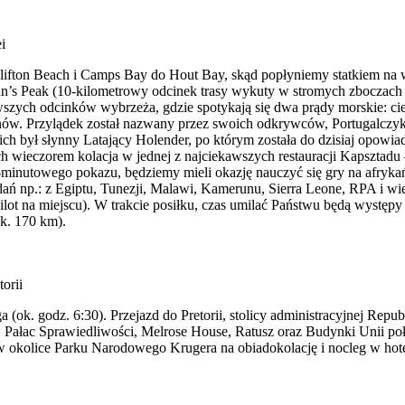
i
Clifton Beach i Camps Bay do Hout Bay, skąd popłyniemy statkiem na 
n’s Peak (10-kilometrowy odcinek trasy wykuty w stromych zboczach 
awszych odcinków wybrzeża, gdzie spotykają się dwa prądy morskie: ci
ów. Przylądek został nazwany przez swoich odkrywców, Portugalczyk
nich był słynny Latający Holender, po którym została do dzisiaj opow
h wieczorem kolacja w jednej z najciekawszych restauracji Kapsztadu 
0-minutowego pokazu, będziemy mieli okazję nauczyć się gry na afryk
dań np.: z Egiptu, Tunezji, Malawi, Kamerunu, Sierra Leone, RPA i wi
lot na miejscu). W trakcie posiłku, czas umilać Państwu będą występy 
ok. 170 km).
orii
a (ok. godz. 6:30). Przejazd do Pretorii, stolicy administracyjnej Repu
Pałac Sprawiedliwości, Melrose House, Ratusz oraz Budynki Unii poł
okolice Parku Narodowego Krugera na obiadokolację i nocleg w hotel