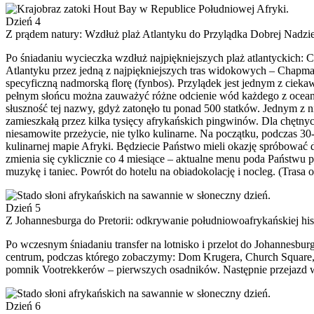
Dzień 4
Z prądem natury: Wzdłuż plaż Atlantyku do Przylądka Dobrej Nadzie
Po śniadaniu wycieczka wzdłuż najpiękniejszych plaż atlantyckich: 
Atlantyku przez jedną z najpiękniejszych tras widokowych – Chapma
specyficzną nadmorską florę (fynbos). Przylądek jest jednym z ciek
pełnym słońcu można zauważyć różne odcienie wód każdego z ocean
słuszność tej nazwy, gdyż zatonęło tu ponad 500 statków. Jednym z 
zamieszkałą przez kilka tysięcy afrykańskich pingwinów. Dla chętnyc
niesamowite przeżycie, nie tylko kulinarne. Na początku, podczas 3
kulinarnej mapie Afryki. Będziecie Państwo mieli okazję spróbować 
zmienia się cyklicznie co 4 miesiące – aktualne menu poda Państwu pi
muzykę i taniec. Powrót do hotelu na obiadokolację i nocleg. (Trasa 
Dzień 5
Z Johannesburga do Pretorii: odkrywanie południowoafrykańskiej hist
Po wczesnym śniadaniu transfer na lotnisko i przelot do Johannesburg
centrum, podczas którego zobaczymy: Dom Krugera, Church Square, 
pomnik Vootrekkerów – pierwszych osadników. Następnie przejazd w 
Dzień 6