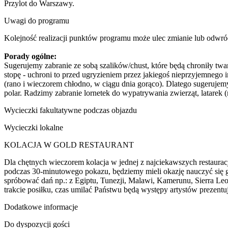
Przylot do Warszawy.
Uwagi do programu
Kolejność realizacji punktów programu może ulec zmianie lub odwró
Porady ogólne:
Sugerujemy zabranie ze sobą szalików/chust, które będą chroniły twa
stopę - uchroni to przed ugryzieniem przez jakiegoś nieprzyjemnego in
(rano i wieczorem chłodno, w ciągu dnia gorąco). Dlatego sugeruj
polar. Radzimy zabranie lornetek do wypatrywania zwierząt, latarek (
Wycieczki fakultatywne podczas objazdu
Wycieczki lokalne
KOLACJA W GOLD RESTAURANT
Dla chętnych wieczorem kolacja w jednej z najciekawszych restauracj
podczas 30-minutowego pokazu, będziemy mieli okazję nauczyć się gr
spróbować dań np.: z Egiptu, Tunezji, Malawi, Kamerunu, Sierra Leo
trakcie posiłku, czas umilać Państwu będą występy artystów prezentuj
Dodatkowe informacje
Do dyspozycji gości