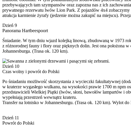
przebywających tam szympansów oraz zapozna nas z ich zachowaniam
prywatnego rezerwatu lwów Lion Park. Z pojazdów 4x4 zobaczymy z n
atrakcja karmienie żyrafy (jedzenie można zakupić na miejscu). Przej
Dzień 9
Panorama Hartbeespoort
Śniadanie. W tym dniu wjazd kolejką linową, zbudowaną w 1973 roku
z różnorodnej fauny i flory oraz pięknych dolin. Jest ona położona 
Johannesburga. (Trasa ok. 120 km).
Dzień 10
Czas wolny i powrót do Polski
Po śniadaniu możliwość skorzystania z wycieczki fakultatywnej (do
w kraterze wygasłego wulkanu, na wysokości prawie 1700 m npm os
przedstawicieli Wielkiej Piątki (lwów, słoni, bawołów lampartów i 
wypełniają przestrzeń wewnątrz krateru.
Transfer na lotnisko w Johannesburgu. (Trasa ok. 120 km). Wylot do 
Dzień 11
Powrót do Polski