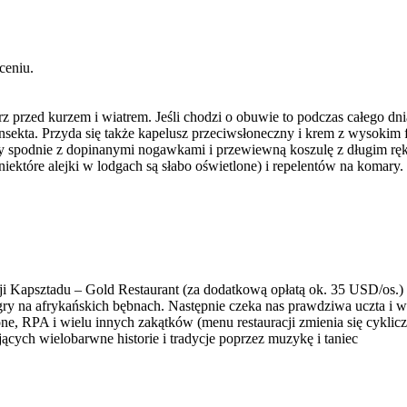
ceniu.
rz przed kurzem i wiatrem. Jeśli chodzi o obuwie to podczas całego dni
sekta. Przyda się także kapelusz przeciwsłoneczny i krem z wysokim fil
emy spodnie z dopinanymi nogawkami i przewiewną koszulę z długim rę
niektóre alejki w lodgach są słabo oświetlone) i repelentów na komary.
i Kapsztadu – Gold Restaurant (za dodatkową opłatą ok. 35 USD/os.) . 
y na afrykańskich bębnach. Następnie czeka nas prawdziwa uczta i wy
ne, RPA i wielu innych zakątków (menu restauracji zmienia się cyklicz
ących wielobarwne historie i tradycje poprzez muzykę i taniec