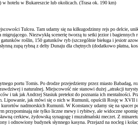
e) w hotelu w Bukareszcie lub okolicach. (Trasa ok. 190 km)
iejscowości Tulcea. Tam udamy się na kilkugodzinny rejs po delcie,
 migrującego. Niezwykłą scenerię tworzą tu setki jezior i bagiennych r
0 gatunków roślin, 150 gatunków ryb (szczególnie bieługa i jesiotr az
e słynną zupą rybną z delty Dunaju dla chętnych (dodatkowo płatna, ko
ytnego portu Tomis. Po drodze przejedziemy przez miasto Babadag, ro
rawdziwej i naturalnej. Miejscowość nie stanowi dużej „atrakcji turys
ców i tak jak Andrzej Stasiuk pretekst do poznania ich mentalności. 
m. Lipowanie, jak mówi się o nich w Rumunii, opuścili Rosję w XVII i
 kurortów nadmorskich Rumunii. W Konstancy udamy się na spacer po zn
ym przypominają nie tylko liczne mewy i rybitwy, ale widoczne spomię
awosławną cerkiew, żydowską synagogę i muzułmański meczet. Z minaret
ny i odnowiony budynek słynnego kasyna. Przejazd na nocleg i kolacj