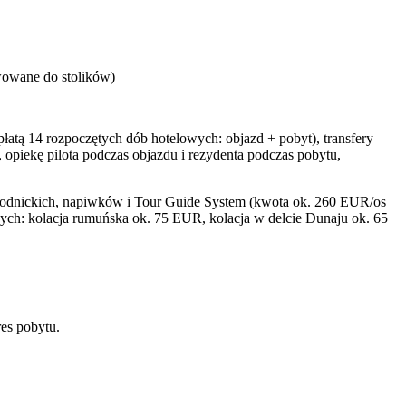
wowane do stolików)
atą 14 rozpoczętych dób hotelowych: objazd + pobyt), transfery
 opiekę pilota podczas objazdu i rezydenta podczas pobytu,
wodnickich, napiwków i Tour Guide System (kwota ok. 260 EUR/os
wnych: kolacja rumuńska ok. 75 EUR, kolacja w delcie Dunaju ok. 65
es pobytu.