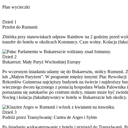
Plan wycieczki
Dzień 1
Przelot do Rumunii
Zbiórka przy stanowiskach odpraw Rainbow na 2 godziny przed wylot
transfer do hotelu w okolicach Konstancy. Czas wolny. Kolacja (faku
Dzień 2
Bukareszt: Mały Paryż Wschodniej Europy
Po wczesnym śniadaniu udamy się do Bukaresztu, stolicy Rumunii.
lub „Małym Paryżem”. W programie między innymi: Plac Rewolucji (m
Rekordów Guinnessa najcięższy budynek na świecie i najdroższy bud
wiecznego dworu łączonego z postacią hospodara Wlada Palownika 
poruszania się autokarów po centrum stolicy, miasto może być zwied
Nocleg i kolacja (fakultatywnie) w hotelu w Bukareszcie lub okolicy.
Dzień 3
Podróż przez Transylwanię: Curtea de Arges i Sybin
Po śniadaniu wykwaterowanie z hotelu i przejazd do Transylwanii. P