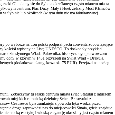
nę rzeki Olt udamy się do Sybina określanego często mianem miasta
o zabytkowym centrum: Plac Duży, Mały i Huet, żelazny Most Kłamców
elu w Sybinie lub okolicach (w tym dniu nie ma fakultatywnej
ory po wyborze na tron polski podpisał pacta conventa zobowiązujące
wany kościół wpisany na Listę UNESCO. To doskonały przykład
a narodzin słynnego Wlada Palownika, historycznego pierwowzoru
ymy dom, w którym w 1431 przyszedł na Świat Wlad – Drakula,
ętnych (dodatkowo płatny, koszt ok. 75 EUR). Przejazd na nocleg
nii. Zobaczymy tu saskie centrum miasta (Plac Sfatului z ratuszem
owań miejskich rumuńską dzielnicę Scheii Brasovului z
 czasów Ceausescu była zamknięta z powodu lęku wodza przed
ępnie droga zaprowadzi nas do miejscowości Sinaia, gdzie znajduje
e niemiecką estetykę i włoską elegancję określany jest często mianem