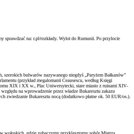
 sprawdzać na: r.pl/rozkłady. Wylot do Rumunii. Po przylocie
kich, szerokich bulwarów nazywanego niegdyś „Paryżem Bałkanów”
arlamentu (przykład megalomanii Ceausescu, według Księgi
omu XIX i XX w., Plac Uniwersytecki, stare miasto z ruinami XIV-
e względu na wprowadzenie przez władze Bukaresztu zakazu
nych zwiedzanie Bukaresztu nocą (dodatkowo płatne ok. 50 EUR/os.).
rów wołoskich, gdzie zobaczymy przyklasztorny sobór Mistrza