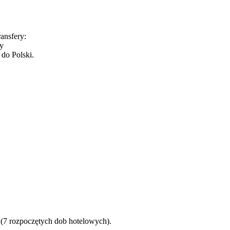
ansfery:
cy
 do Polski.
t (7 rozpoczętych dob hotelowych).