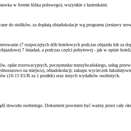
stawka w formie łóżka polowego), wszystkie z łazienkami.
wane do stolików, za dopłatą obiadokolacje wg programu (zestawy ser
rowanie (7 rozpoczętych dób hotelowych podczas objazdu lub za dopł
azdowej 7 śniadań, a podczas części pobytowej - jak w opisie hoteli,
ów, opłat rezerwacyjnych, poczęstunku transylwańskiego, usług prze
a jednorazowo na miejscu), obiadokolacji; zakupu wycieczek fakultaty
w (10-15 EUR za 1 posiłek) oraz innych wydatków osobistych.
bądź dowodu osobistego. Dokument powinien być ważny przez cały okr