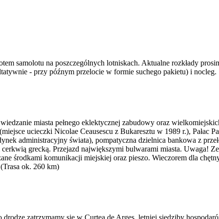
em samolotu na poszczególnych lotniskach. Aktualne rozkłady prosimy
ltatywnie - przy późnym przelocie w formie suchego pakietu) i nocleg.
 Zwiedzanie miasta pełnego eklektycznej zabudowy oraz wielkomiejs
iejsce ucieczki Nicolae Ceausescu z Bukaresztu w 1989 r.), Pałac P
ynek administracyjny świata), pompatyczna dzielnica bankowa z przeł
i cerkwią grecką. Przejazd największymi bulwarami miasta. Uwaga! Z
zane środkami komunikacji miejskiej oraz pieszo. Wieczorem dla chęt
 (Trasa ok. 260 km)
o drodze zatrzymamy się w Curtea de Arges, letniej siedziby hospoda