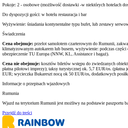
Pokoje: 2 - osobowe (możliwość dostawki -w niektórych hotelach do
Do dyspozycji gości: w hotelu restauracja i bar
Wyżywienie: śniadania kontynentalne typu bufet, lub zestawy serwo
Świadczenia
Cena obejmuje:
przelot samolotem czarterowym do Rumunii, zakwate
klimatyzowanym autokarem lub busem, wyżywienie: podczas części obj
ubezpieczenie TU Europa (NNW, KL, Assistance i bagaż).
Cena nie obejmuje:
kosztów biletów wstępu do zwiedzanych obiekt
płatna pilotowi imprezy); taksy turystycznej ok. 5,7 EUR/os. (płatn
EUR; wycieczka Bukareszt nocą ok 50 EUR/os, dodatkowych posiłkó
Informacje o przepisach wjazdowych
Rumunia
Wjazd na terytorium Rumunii jest możliwy na podstawie paszportu 
Przejdź do treści