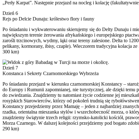
„Perły Karpat”. Następnie przejazd na nocleg i kolację (fakultatywni
Dzień 6
Rejs po Delcie Dunaju: królestwo flory i fauny
Po śniadaniu i wykwaterowaniu skierujemy się do Delty Dunaju i m
największym terenie żerowania afrykańskiego i europejskiego ptactwa
zarośli trzcinowych, wydmy, łąki oraz tereny zalesione. Delta to 120
pelikany, kormorany, ibisy, czaple). Wieczorem tradycyjna kolacja z
300 km)
Dzień 7
Konstanca i Sekrety Czarnomorskiego Wybrzeża
Po śniadaniu przejazd w kierunku czarnomorskiej Konstancy – staroż
do Europy i Rumunii zapomnianej, nie turystycznej, ale dzięki temu p
do zwiedzania. Znajdziemy tu natomiast życie codzienne jej mieszkań
rosyjskich Starowierców, którzy od pokoleń trudnią się rybołówstwe
Konstancy przejedziemy przez Mamaję – jeden z najbardziej znanych
rzadka, orientalna mieszanka stylów i wszechobecność morza, o któr
znajdziemy świątynie trzech religii: rzymsko-katolicki kościół, pr
Morza Czarnego. W dalszej kolejności przejdziemy pod bogato zdobio
290 km)