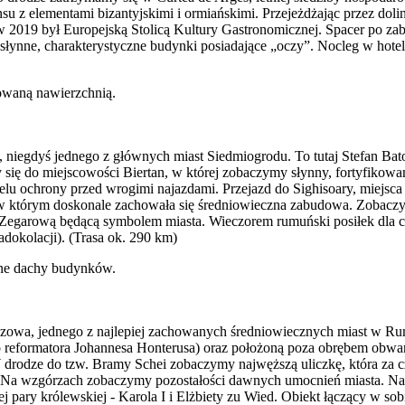
u z elementami bizantyjskimi i ormiańskimi. Przejeżdżając przez doli
, a w 2019 był Europejską Stolicą Kultury Gastronomicznej. Spacer p
az słynne, charakterystyczne budynki posiadające „oczy”. Nocleg w hot
 niegdyś jednego z głównych miast Siedmiogrodu. To tutaj Stefan Bat
 się do miejscowości Biertan, w której zobaczymy słynny, fortyfiko
u ochrony przed wrogimi najazdami. Przejazd do Sighisoary, miejsc
w którym doskonale zachowała się średniowieczna zabudowa. Zobacz
 Zegarową będącą symbolem miasta. Wieczorem rumuński posiłek dla ch
adokolacji). (Trasa ok. 290 km)
szowa, jednego z najlepiej zachowanych średniowiecznych miast w Rumu
 reformatora Johannesa Honterusa) oraz położoną poza obrębem obwar
 drodze do tzw. Bramy Schei zobaczymy najwęższą uliczkę, która za
 Na wzgórzach zobaczymy pozostałości dawnych umocnień miasta. Nast
 pary królewskiej - Karola I i Elżbiety zu Wied. Obiekt łączący w sobi