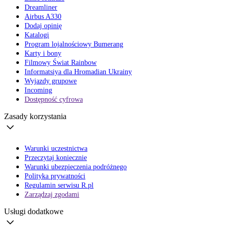
Dreamliner
Airbus A330
Dodaj opinię
Katalogi
Program lojalnościowy Bumerang
Karty i bony
Filmowy Świat Rainbow
Informatsiya dla Hromadian Ukrainy
Wyjazdy grupowe
Incoming
Dostępność cyfrowa
Zasady korzystania
Warunki uczestnictwa
Przeczytaj koniecznie
Warunki ubezpieczenia podróżnego
Polityka prywatności
Regulamin serwisu R.pl
Zarządzaj zgodami
Usługi dodatkowe