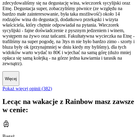
zdecydowaliśmy się na degustację wina, wieczorek sycylijski oraz
Etnę. Degustacja super, zobaczyliśmy piwnice (ze względu na
bardzo małe zainteresowanie, była taka możliwość) około 14
rodzajów wina do degustacji, dodatkowo przekąski i wizyta
właściciela, który chętnie odpowiadał na pytania. Wieczorek
sycylijski - fajne doświadczenie z pysznym jedzeniem i winem,
występem na żywo oraz tańcami. Fakultatywna wycieczka na Etnę -
trafiliśmy na super pogodę, na 3tys m nie było bardzo zimo - szorty i
bluza były ok (przynajmniej w dniu kiedy my byliśmy), dla tych
widoków warto wydać to 80€ i wjechać na samą górę (dużo mniej
opłaca się samą kolejką - na górze jedna kawiarnia i tarasik na
zewnątrz).
Więcej
Pokaż więcej opinii (382)
Lecąc na wakacje z Rainbow masz zawsze
w cenie:
Bagaż