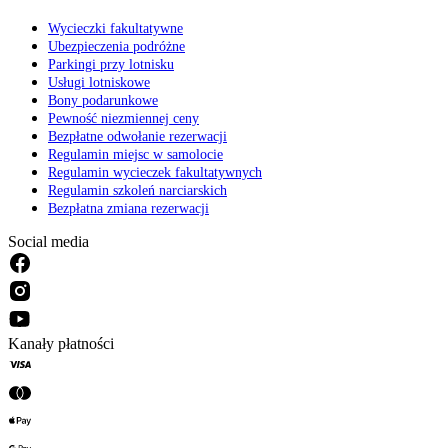
Wycieczki fakultatywne
Ubezpieczenia podróżne
Parkingi przy lotnisku
Usługi lotniskowe
Bony podarunkowe
Pewność niezmiennej ceny
Bezpłatne odwołanie rezerwacji
Regulamin miejsc w samolocie
Regulamin wycieczek fakultatywnych
Regulamin szkoleń narciarskich
Bezpłatna zmiana rezerwacji
Social media
Kanały płatności