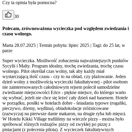
Czy ta opinia była pomocna?
30
Polecam, zrównoważona wycieczka pod względem zwiedzania i
czasu wolnego.
Marta 28.07.2025
| Termin pobytu: lipiec 2025
| Tagi: do 25 lat, w
parze
Super wycieczka. Możliwość zobaczenia najważniejszych punktów
Sycylii i Malty. Program idealny, trochę zwiedzania, trochę czasu
wolnego. Pilot określał czas wolny, tak aby każdy miał
wystarczającą ilość czasu - czy to na obiad, czy plażowanie. Jeden
dzień wolny z możliwością wycieczki fakultatywnej - pilot osobom
nie zainteresowanych całodniowym rejsem polecił samodzielne
zwiedzanie miejscowości Erice - piękne miejsce, do którego warto
się wybrać, jeżeli nie chce się leżeć cały dzień nad basenem. Hotele
w porządku, posiłki w hotelach dobre - śniadania typowe (rogaliki,
pieczywo, dżemy, wędlina), obiadokolacje zróżnicowane
(zazwyczaj na pierwsze danie makaron, na drugie ryba lub mięso).
W Hotelu Kikki Village trafiliśmy na wieczór pizzy - można było
spróbować różnych rodzajów pizzy od zwykłej po pizzę z
pistacjami (z polecenia pilota). Z wycieczek fakultatywnych