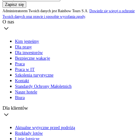
Zapisz się
Administratorem Twoich danych jest Rainbow Tours S.A.
Dowiedz się więcej o ochronie
Twoich danych oraz prawie i sposobie wycofania zgody
.
O nas
Kim jesteśmy
Dla prasy
Dla inwestorów
Bezpieczne wakacje
Praca
Praca w IT
Szkolenia turystyczne
Kontakt
Standardy Ochrony Małoletnich
Nasze hotele
Biura
Dla klientów
Aktualne wytyczne przed podróżą
Rozkłady lotów
Linie lotnicze