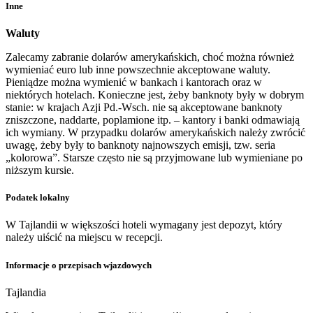
Inne
Waluty
Zalecamy zabranie dolarów amerykańskich, choć można również
wymieniać euro lub inne powszechnie akceptowane waluty.
Pieniądze można wymienić w bankach i kantorach oraz w
niektórych hotelach. Konieczne jest, żeby banknoty były w dobrym
stanie: w krajach Azji Pd.-Wsch. nie są akceptowane banknoty
zniszczone, naddarte, poplamione itp. – kantory i banki odmawiają
ich wymiany. W przypadku dolarów amerykańskich należy zwrócić
uwagę, żeby były to banknoty najnowszych emisji, tzw. seria
„kolorowa”. Starsze często nie są przyjmowane lub wymieniane po
niższym kursie.
Podatek lokalny
W Tajlandii w większości hoteli wymagany jest depozyt, który
należy uiścić na miejscu w recepcji.
Informacje o przepisach wjazdowych
Tajlandia