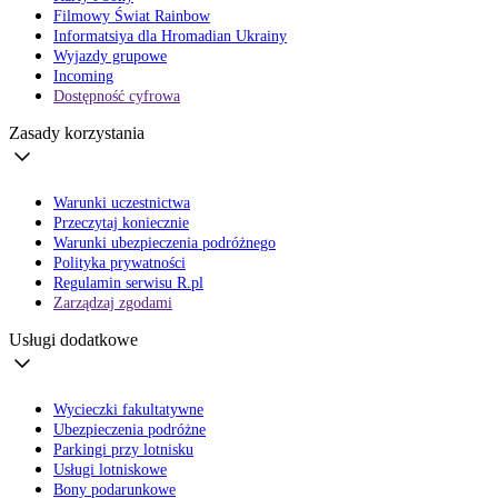
Filmowy Świat Rainbow
Informatsiya dla Hromadian Ukrainy
Wyjazdy grupowe
Incoming
Dostępność cyfrowa
Zasady korzystania
Warunki uczestnictwa
Przeczytaj koniecznie
Warunki ubezpieczenia podróżnego
Polityka prywatności
Regulamin serwisu R.pl
Zarządzaj zgodami
Usługi dodatkowe
Wycieczki fakultatywne
Ubezpieczenia podróżne
Parkingi przy lotnisku
Usługi lotniskowe
Bony podarunkowe