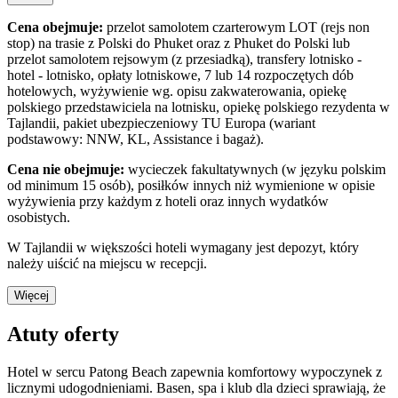
Cena obejmuje:
przelot samolotem czarterowym LOT (rejs non
stop) na trasie z Polski do Phuket oraz z Phuket do Polski lub
przelot samolotem rejsowym (z przesiadką), transfery lotnisko -
hotel - lotnisko, opłaty lotniskowe, 7 lub 14 rozpoczętych dób
hotelowych, wyżywienie wg. opisu zakwaterowania, opiekę
polskiego przedstawiciela na lotnisku, opiekę polskiego rezydenta w
Tajlandii, pakiet ubezpieczeniowy TU Europa (wariant
podstawowy: NNW, KL, Assistance i bagaż).
Cena nie obejmuje:
wycieczek fakultatywnych (w języku polskim
od minimum 15 osób), posiłków innych niż wymienione w opisie
wyżywienia przy każdym z hoteli oraz innych wydatków
osobistych.
W Tajlandii w większości hoteli wymagany jest depozyt, który
należy uiścić na miejscu w recepcji.
Więcej
Atuty oferty
Hotel w sercu Patong Beach zapewnia komfortowy wypoczynek z
licznymi udogodnieniami. Basen, spa i klub dla dzieci sprawiają, że