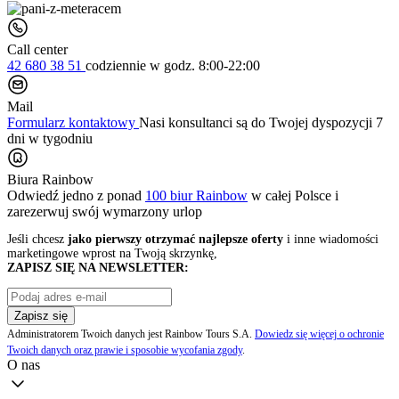
Call center
42 680 38 51
codziennie
w godz. 8:00-22:00
Mail
Formularz kontaktowy
Nasi konsultanci są do Twojej dyspozycji 7
dni w tygodniu
Biura Rainbow
Odwiedź jedno z ponad
100 biur Rainbow
w całej Polsce i
zarezerwuj swój
wymarzony urlop
Jeśli chcesz
jako pierwszy otrzymać najlepsze oferty
i inne wiadomości
marketingowe wprost na Twoją skrzynkę,
ZAPISZ SIĘ NA NEWSLETTER:
Zapisz się
Administratorem Twoich danych jest Rainbow Tours S.A.
Dowiedz się więcej o ochronie
Twoich danych oraz prawie i sposobie wycofania zgody
.
O nas