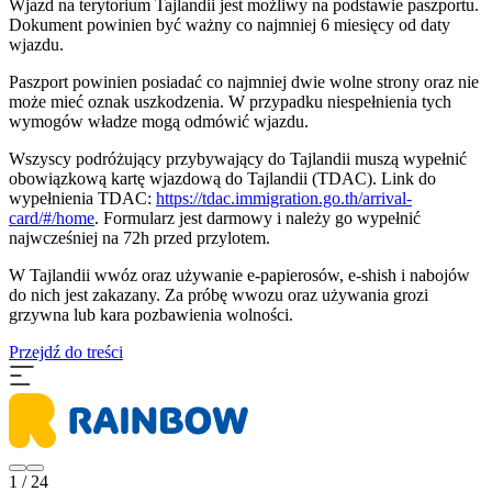
Wjazd na terytorium Tajlandii jest możliwy na podstawie paszportu.
Dokument powinien być ważny co najmniej 6 miesięcy od daty
wjazdu.
Paszport powinien posiadać co najmniej dwie wolne strony oraz nie
może mieć oznak uszkodzenia. W przypadku niespełnienia tych
wymogów władze mogą odmówić wjazdu.
Wszyscy podróżujący przybywający do Tajlandii muszą wypełnić
obowiązkową kartę wjazdową do Tajlandii (TDAC). Link do
wypełnienia TDAC:
https://tdac.immigration.go.th/arrival-
card/#/home
. Formularz jest darmowy i należy go wypełnić
najwcześniej na 72h przed przylotem.
W Tajlandii wwóz oraz używanie e-papierosów, e-shish i nabojów
do nich jest zakazany. Za próbę wwozu oraz używania grozi
grzywna lub kara pozbawienia wolności.
Przejdź do treści
1 / 24