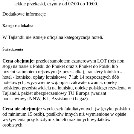
lekkie przekąski, czynny od 07:00 do 19:00.
Dodatkowe informacje
Kategoria lokalna
W Tajlandii nie istnieje oficjalna kategoryzacja hoteli.
Świadczenia
Cena obejmuje:
przelot samolotem czarterowym LOT (rejs non
stop) na trasie z Polski do Phuket oraz z Phuket do Polski lub
przelot samolotem rejsowym (z przesiadką), transfery lotnisko -
hotel - lotnisko, opłaty lotniskowe, 7 lub 14 rozpoczętych dób
hotelowych, wyżywienie wg. opisu zakwaterowania, opiekę
polskiego przedstawiciela na lotnisku, opiekę polskiego rezydenta w
Tajlandii, pakiet ubezpieczeniowy TU Europa (wariant
podstawowy: NNW, KL, Assistance i bagaż).
Cena nie obejmuje:
wycieczek fakultatywnych (w języku polskim
od minimum 15 osób), posiłków innych niż wymienione w opisie
wyżywienia przy każdym z hoteli oraz innych wydatków
osobistych.