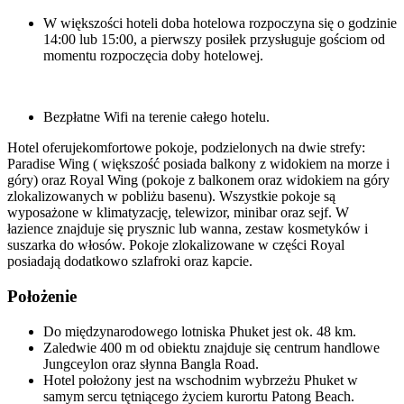
W większości hoteli doba hotelowa rozpoczyna się o godzinie
14:00 lub 15:00, a pierwszy posiłek przysługuje gościom od
momentu rozpoczęcia doby hotelowej.
Bezpłatne Wifi na terenie całego hotelu.
Hotel oferujekomfortowe pokoje, podzielonych na dwie strefy:
Paradise Wing ( większość posiada balkony z widokiem na morze i
góry) oraz Royal Wing (pokoje z balkonem oraz widokiem na góry
zlokalizowanych w pobliżu basenu). Wszystkie pokoje są
wyposażone w klimatyzację, telewizor, minibar oraz sejf. W
łazience znajduje się prysznic lub wanna, zestaw kosmetyków i
suszarka do włosów. Pokoje zlokalizowane w części Royal
posiadają dodatkowo szlafroki oraz kapcie.
Położenie
Do międzynarodowego lotniska Phuket jest ok. 48 km.
Zaledwie 400 m od obiektu znajduje się centrum handlowe
Jungceylon oraz słynna Bangla Road.
Hotel położony jest na wschodnim wybrzeżu Phuket w
samym sercu tętniącego życiem kurortu Patong Beach.