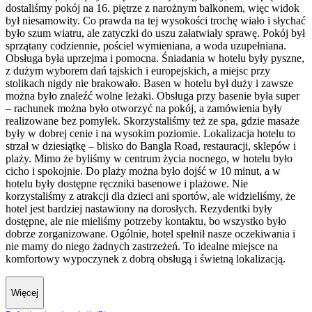
dostaliśmy pokój na 16. piętrze z narożnym balkonem, więc widok
był niesamowity. Co prawda na tej wysokości trochę wiało i słychać
było szum wiatru, ale zatyczki do uszu załatwiały sprawę. Pokój był
sprzątany codziennie, pościel wymieniana, a woda uzupełniana.
Obsługa była uprzejma i pomocna. Śniadania w hotelu były pyszne,
z dużym wyborem dań tajskich i europejskich, a miejsc przy
stolikach nigdy nie brakowało. Basen w hotelu był duży i zawsze
można było znaleźć wolne leżaki. Obsługa przy basenie była super
– rachunek można było otworzyć na pokój, a zamówienia były
realizowane bez pomyłek. Skorzystaliśmy też ze spa, gdzie masaże
były w dobrej cenie i na wysokim poziomie. Lokalizacja hotelu to
strzał w dziesiątkę – blisko do Bangla Road, restauracji, sklepów i
plaży. Mimo że byliśmy w centrum życia nocnego, w hotelu było
cicho i spokojnie. Do plaży można było dojść w 10 minut, a w
hotelu były dostępne ręczniki basenowe i plażowe. Nie
korzystaliśmy z atrakcji dla dzieci ani sportów, ale widzieliśmy, że
hotel jest bardziej nastawiony na dorosłych. Rezydentki były
dostępne, ale nie mieliśmy potrzeby kontaktu, bo wszystko było
dobrze zorganizowane. Ogólnie, hotel spełnił nasze oczekiwania i
nie mamy do niego żadnych zastrzeżeń. To idealne miejsce na
komfortowy wypoczynek z dobrą obsługą i świetną lokalizacją.
Więcej