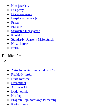
Kim jesteśmy
Dla prasy
Dla inwestorów
Bezpieczne wakacje
Praca
Praca w IT
Szkolenia turystyczne
Kontakt
Standardy Ochrony Małoletnich
Nasze hotele
Biura
Dla klientów
Aktualne wytyczne przed podróżą
Rozkłady lotów
Linie lotnicze
Dreamliner
Airbus A330
Dodaj opinię
Katalogi
Program lojalnościowy Bumerang
Karty i bony