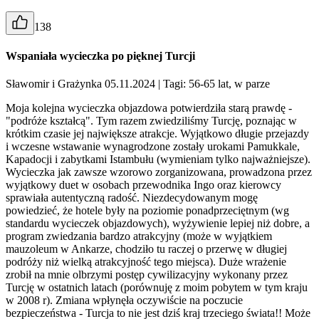
138
Wspaniała wycieczka po pięknej Turcji
Sławomir i Grażynka 05.11.2024
| Tagi: 56-65 lat, w parze
Moja kolejna wycieczka objazdowa potwierdziła starą prawdę -
"podróże kształcą". Tym razem zwiedziliśmy Turcję, poznając w
krótkim czasie jej największe atrakcje. Wyjątkowo długie przejazdy
i wczesne wstawanie wynagrodzone zostały urokami Pamukkale,
Kapadocji i zabytkami Istambułu (wymieniam tylko najważniejsze).
Wycieczka jak zawsze wzorowo zorganizowana, prowadzona przez
wyjątkowy duet w osobach przewodnika Ingo oraz kierowcy
sprawiała autentyczną radość. Niezdecydowanym mogę
powiedzieć, że hotele były na poziomie ponadprzeciętnym (wg
standardu wycieczek objazdowych), wyżywienie lepiej niż dobre, a
program zwiedzania bardzo atrakcyjny (może w wyjątkiem
mauzoleum w Ankarze, chodziło tu raczej o przerwę w długiej
podróży niż wielką atrakcyjność tego miejsca). Duże wrażenie
zrobił na mnie olbrzymi postęp cywilizacyjny wykonany przez
Turcję w ostatnich latach (porównuję z moim pobytem w tym kraju
w 2008 r). Zmiana wpłynęła oczywiście na poczucie
bezpieczeństwa - Turcja to nie jest dziś kraj trzeciego świata!! Może