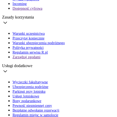
Incoming
Dostępność cyfrowa
Zasady korzystania
Warunki uczestnictwa
Przeczytaj koniecznie
Warunki ubezpieczenia podróżnego
Polityka prywatności
Regulamin serwisu R.pl
Zarządzaj zgodami
Usługi dodatkowe
Wycieczki fakultatywne
Ubezpieczenia podróżne
Parkingi przy lotnisku
Usługi lotniskowe
Bony podarunkowe
Pewność niezmiennej ceny
Bezpłatne odwołanie rezerwacji
Regulamin miejsc w samolocie