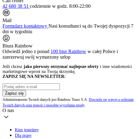
Call center
42 680 38 51
codziennie
w godz. 8:00-22:00
Mail
Formularz kontaktowy
Nasi konsultanci są do Twojej dyspozycji 7
dni w tygodniu
Biura Rainbow
Odwiedź jedno z ponad
100 biur Rainbow
w całej Polsce i
zarezerwuj swój
wymarzony urlop
Jeśli chcesz
jako pierwszy otrzymać najlepsze oferty
i inne wiadomości
marketingowe wprost na Twoją skrzynkę,
ZAPISZ SIĘ NA NEWSLETTER:
Zapisz się
Administratorem Twoich danych jest Rainbow Tours S.A.
Dowiedz się więcej o ochronie
Twoich danych oraz prawie i sposobie wycofania zgody
.
O nas
Kim jesteśmy
Dla prasy