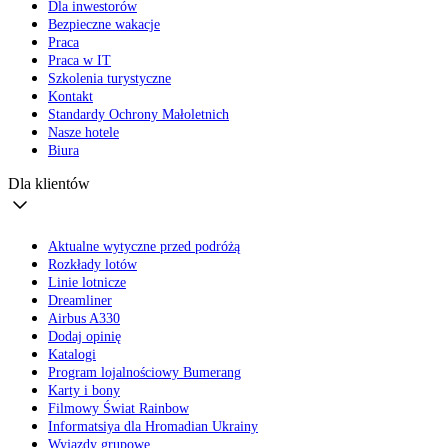
Dla inwestorów
Bezpieczne wakacje
Praca
Praca w IT
Szkolenia turystyczne
Kontakt
Standardy Ochrony Małoletnich
Nasze hotele
Biura
Dla klientów
Aktualne wytyczne przed podróżą
Rozkłady lotów
Linie lotnicze
Dreamliner
Airbus A330
Dodaj opinię
Katalogi
Program lojalnościowy Bumerang
Karty i bony
Filmowy Świat Rainbow
Informatsiya dla Hromadian Ukrainy
Wyjazdy grupowe