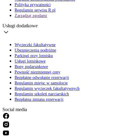
Polityka prywatności
Regulamin serwisu R.pl
Zarządzaj zgodami
Usługi dodatkowe
Wycieczki fakultatywne
Ubezpieczenia podróżne
Parkingi przy lotnisku
Usługi lotniskowe
Bony podarunkowe
Pewność niezmiennej ceny
Bezpłatne odwołanie rezerwacji
Regulamin miejsc w samolocie
Regulamin wycieczek fakultatywnych
Regulamin szkoleń narciarskich
Bezpłatna zmiana rezerwacji
Social media