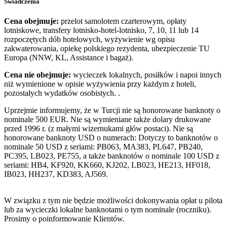
Świadczenia
Cena obejmuje:
przelot samolotem czarterowym, opłaty
lotniskowe, transfery lotnisko-hotel-lotnisko, 7, 10, 11 lub 14
rozpoczętych dób hotelowych, wyżywienie wg opisu
zakwaterowania, opiekę polskiego rezydenta, ubezpieczenie TU
Europa (NNW, KL, Assistance i bagaż).
Cena nie obejmuje:
wycieczek lokalnych, posiłków i napoi innych
niż wymienione w opisie wyżywienia przy każdym z hoteli,
pozostałych wydatków osobistych. .
Uprzejmie informujemy, że w Turcji nie są honorowane banknoty o
nominale 500 EUR. Nie są wymieniane także dolary drukowane
przed 1996 r. (z małymi wizernukami głów postaci). Nie są
honorowane banknoty USD o numerach: Dotyczy to banknotów o
nominale 50 USD z seriami: PB063, MA383, PL647, PB240,
PC395, LB023, PE755, a także banknotów o nominale 100 USD z
seriami: HB4, KF920, KK660, KJ202, LB023, HE213, HF018,
IB023, HH237, KD383, AJ569.
W związku z tym nie będzie możliwości dokonywania opłat u pilota
lub za wycieczki lokalne banknotami o tym nominale (roczniku).
Prosimy o poinformowanie Klientów.