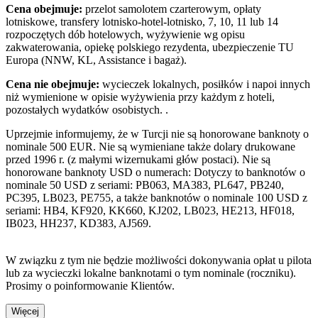
Cena obejmuje:
przelot samolotem czarterowym, opłaty
lotniskowe, transfery lotnisko-hotel-lotnisko, 7, 10, 11 lub 14
rozpoczętych dób hotelowych, wyżywienie wg opisu
zakwaterowania, opiekę polskiego rezydenta, ubezpieczenie TU
Europa (NNW, KL, Assistance i bagaż).
Cena nie obejmuje:
wycieczek lokalnych, posiłków i napoi innych
niż wymienione w opisie wyżywienia przy każdym z hoteli,
pozostałych wydatków osobistych. .
Uprzejmie informujemy, że w Turcji nie są honorowane banknoty o
nominale 500 EUR. Nie są wymieniane także dolary drukowane
przed 1996 r. (z małymi wizernukami głów postaci). Nie są
honorowane banknoty USD o numerach: Dotyczy to banknotów o
nominale 50 USD z seriami: PB063, MA383, PL647, PB240,
PC395, LB023, PE755, a także banknotów o nominale 100 USD z
seriami: HB4, KF920, KK660, KJ202, LB023, HE213, HF018,
IB023, HH237, KD383, AJ569.
W związku z tym nie będzie możliwości dokonywania opłat u pilota
lub za wycieczki lokalne banknotami o tym nominale (roczniku).
Prosimy o poinformowanie Klientów.
Więcej