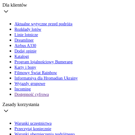
Dla klientów
Aktualne wytyczne przed podróżą
Rozkłady lotów
Linie lotnicze
Dreamliner
Airbus A330
Dodaj opinię
Katalogi
Program lojalnościowy Bumerang
Karty i bony
Filmowy Świat Rainbow
Informatsiya dla Hromadian Ukrainy
Wyjazdy grupowe
Incoming
Dostępność cyfrowa
Zasady korzystania
Warunki uczestnictwa
Przeczytaj koniecznie
Warunki ubezpieczenia podróżnego