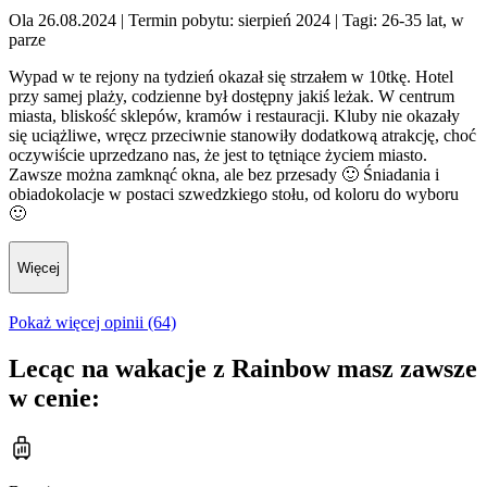
Ola 26.08.2024
| Termin pobytu: sierpień 2024
| Tagi: 26-35 lat, w
parze
Wypad w te rejony na tydzień okazał się strzałem w 10tkę. Hotel
przy samej plaży, codzienne był dostępny jakiś leżak. W centrum
miasta, bliskość sklepów, kramów i restauracji. Kluby nie okazały
się uciążliwe, wręcz przeciwnie stanowiły dodatkową atrakcję, choć
oczywiście uprzedzano nas, że jest to tętniące życiem miasto.
Zawsze można zamknąć okna, ale bez przesady 🙂 Śniadania i
obiadokolacje w postaci szwedzkiego stołu, od koloru do wyboru
🙂
Więcej
Pokaż więcej opinii (64)
Lecąc na wakacje z Rainbow masz zawsze
w cenie: