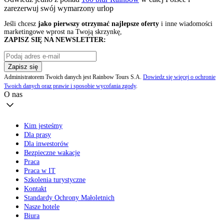
zarezerwuj swój
wymarzony urlop
Jeśli chcesz
jako pierwszy otrzymać najlepsze oferty
i inne wiadomości
marketingowe wprost na Twoją skrzynkę,
ZAPISZ SIĘ NA NEWSLETTER:
Zapisz się
Administratorem Twoich danych jest Rainbow Tours S.A.
Dowiedz się więcej o ochronie
Twoich danych oraz prawie i sposobie wycofania zgody
.
O nas
Kim jesteśmy
Dla prasy
Dla inwestorów
Bezpieczne wakacje
Praca
Praca w IT
Szkolenia turystyczne
Kontakt
Standardy Ochrony Małoletnich
Nasze hotele
Biura