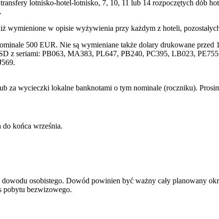
transfery lotnisko-hotel-lotnisko, 7, 10, 11 lub 14 rozpoczętych dób
.
niż wymienione w opisie wyżywienia przy każdym z hoteli, pozostałyc
nominale 500 EUR. Nie są wymieniane także dolary drukowane przed 1
SD z seriami: PB063, MA383, PL647, PB240, PC395, LB023, PE755, 
J569.
lub za wycieczki lokalne banknotami o tym nominale (roczniku). Pros
 do końca września.
ądź dowodu osobistego. Dowód powinien być ważny cały planowany okr
res pobytu bezwizowego.