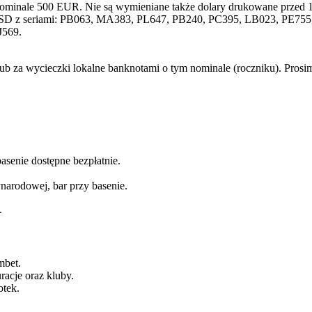
nominale 500 EUR. Nie są wymieniane także dolary drukowane przed 1
SD z seriami: PB063, MA383, PL647, PB240, PC395, LB023, PE755, 
J569.
lub za wycieczki lokalne banknotami o tym nominale (roczniku). Pros
basenie dostępne bezpłatnie.
narodowej, bar przy basenie.
.
mbet.
racje oraz kluby.
otek.