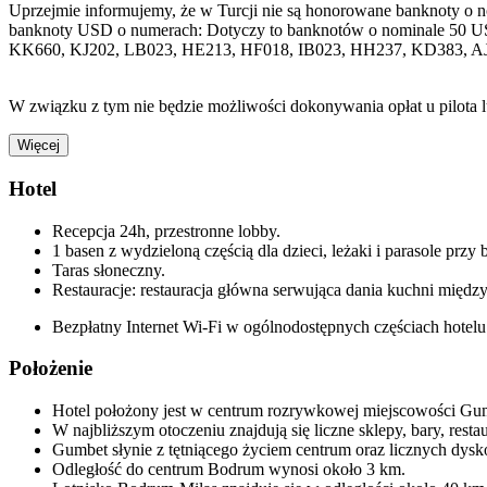
Uprzejmie informujemy, że w Turcji nie są honorowane banknoty o 
banknoty USD o numerach: Dotyczy to banknotów o nominale 50 U
KK660, KJ202, LB023, HE213, HF018, IB023, HH237, KD383, A
W związku z tym nie będzie możliwości dokonywania opłat u pilota 
Więcej
Hotel
Recepcja 24h, przestronne lobby.
1 basen z wydzieloną częścią dla dzieci, leżaki i parasole przy 
Taras słoneczny.
Restauracje: restauracja główna serwująca dania kuchni między
Bezpłatny Internet Wi-Fi w ogólnodostępnych częściach hotelu
Położenie
Hotel położony jest w centrum rozrywkowej miejscowości Gu
W najbliższym otoczeniu znajdują się liczne sklepy, bary, restau
Gumbet słynie z tętniącego życiem centrum oraz licznych dysk
Odległość do centrum Bodrum wynosi około 3 km.