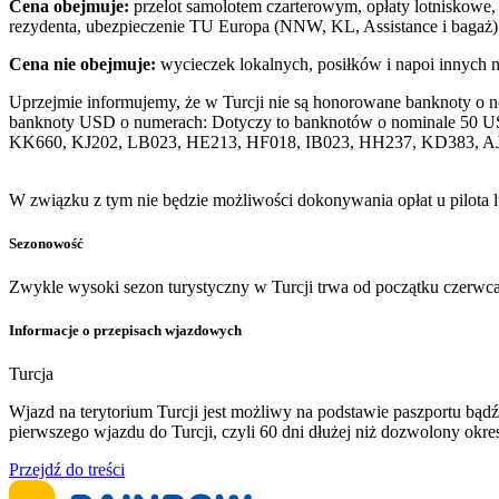
Cena obejmuje:
przelot samolotem czarterowym, opłaty lotniskowe, 
rezydenta, ubezpieczenie TU Europa (NNW, KL, Assistance i bagaż)
Cena nie obejmuje:
wycieczek lokalnych, posiłków i napoi innych 
Uprzejmie informujemy, że w Turcji nie są honorowane banknoty o 
banknoty USD o numerach: Dotyczy to banknotów o nominale 50 U
KK660, KJ202, LB023, HE213, HF018, IB023, HH237, KD383, A
W związku z tym nie będzie możliwości dokonywania opłat u pilota 
Sezonowość
Zwykle wysoki sezon turystyczny w Turcji trwa od początku czerwca
Informacje o przepisach wjazdowych
Turcja
Wjazd na terytorium Turcji jest możliwy na podstawie paszportu b
pierwszego wjazdu do Turcji, czyli 60 dni dłużej niż dozwolony ok
Przejdź do treści