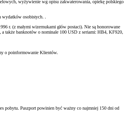
 hotelowych, wyżywienie wg opisu zakwaterowania, opiekę polskiego
h wydatków osobistych. .
996 r. (z małymi wizernukami głów postaci). Nie są honorowane
a także banknotów o nominale 100 USD z seriami: HB4, KF920,
imy o poinformowanie Klientów.
es pobytu. Paszport powinien być ważny co najmniej 150 dni od