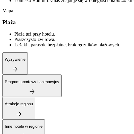
Lotnisko Bodrum-Milas znajduje się w odległości około 40 km
Mapa
Plaża
Plaża tuż przy hotelu.
Piaszczysto-żwirowa.
Leżaki i parasole bezpłatne, brak ręczników plażowych.
Wyżywienie
Program sportowy i animacyjny
Atrakcje regionu
Inne hotele w regionie