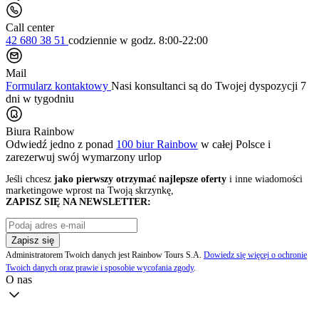
Call center
42 680 38 51
codziennie
w godz. 8:00-22:00
Mail
Formularz kontaktowy
Nasi konsultanci są do Twojej dyspozycji 7
dni w tygodniu
Biura Rainbow
Odwiedź jedno z ponad
100 biur Rainbow
w całej Polsce i
zarezerwuj swój
wymarzony urlop
Jeśli chcesz
jako pierwszy otrzymać najlepsze oferty
i inne wiadomości
marketingowe wprost na Twoją skrzynkę,
ZAPISZ SIĘ NA NEWSLETTER:
Zapisz się
Administratorem Twoich danych jest Rainbow Tours S.A.
Dowiedz się więcej o ochronie
Twoich danych oraz prawie i sposobie wycofania zgody
.
O nas