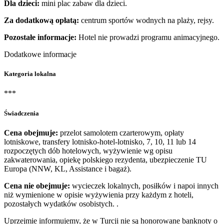
Dla dzieci:
mini plac zabaw dla dzieci.
Za dodatkową opłatą:
centrum sportów wodnych na plaży, rejsy.
Pozostałe informacje:
Hotel nie prowadzi programu animacyjnego.
Dodatkowe informacje
Kategoria lokalna
***
Świadczenia
Cena obejmuje:
przelot samolotem czarterowym, opłaty
lotniskowe, transfery lotnisko-hotel-lotnisko, 7, 10, 11 lub 14
rozpoczętych dób hotelowych, wyżywienie wg opisu
zakwaterowania, opiekę polskiego rezydenta, ubezpieczenie TU
Europa (NNW, KL, Assistance i bagaż).
Cena nie obejmuje:
wycieczek lokalnych, posiłków i napoi innych
niż wymienione w opisie wyżywienia przy każdym z hoteli,
pozostałych wydatków osobistych. .
Uprzejmie informujemy, że w Turcji nie są honorowane banknoty o