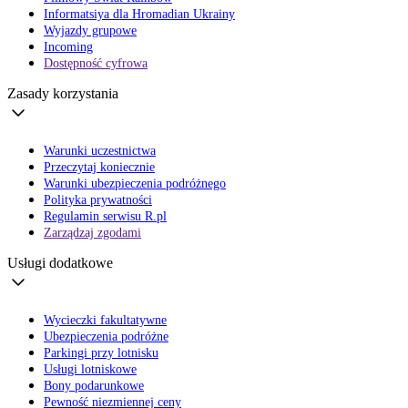
Informatsiya dla Hromadian Ukrainy
Wyjazdy grupowe
Incoming
Dostępność cyfrowa
Zasady korzystania
Warunki uczestnictwa
Przeczytaj koniecznie
Warunki ubezpieczenia podróżnego
Polityka prywatności
Regulamin serwisu R.pl
Zarządzaj zgodami
Usługi dodatkowe
Wycieczki fakultatywne
Ubezpieczenia podróżne
Parkingi przy lotnisku
Usługi lotniskowe
Bony podarunkowe
Pewność niezmiennej ceny