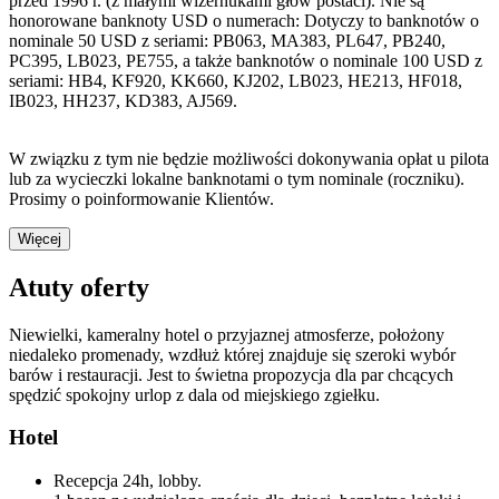
przed 1996 r. (z małymi wizernukami głów postaci). Nie są
honorowane banknoty USD o numerach: Dotyczy to banknotów o
nominale 50 USD z seriami: PB063, MA383, PL647, PB240,
PC395, LB023, PE755, a także banknotów o nominale 100 USD z
seriami: HB4, KF920, KK660, KJ202, LB023, HE213, HF018,
IB023, HH237, KD383, AJ569.
W związku z tym nie będzie możliwości dokonywania opłat u pilota
lub za wycieczki lokalne banknotami o tym nominale (roczniku).
Prosimy o poinformowanie Klientów.
Więcej
Atuty oferty
Niewielki, kameralny hotel o przyjaznej atmosferze, położony
niedaleko promenady, wzdłuż której znajduje się szeroki wybór
barów i restauracji. Jest to świetna propozycja dla par chcących
spędzić spokojny urlop z dala od miejskiego zgiełku.
Hotel
Recepcja 24h, lobby.