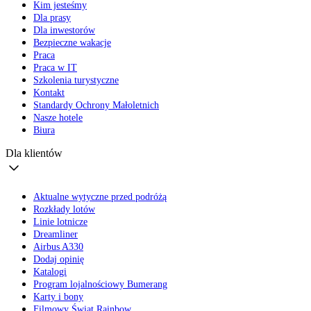
Kim jesteśmy
Dla prasy
Dla inwestorów
Bezpieczne wakacje
Praca
Praca w IT
Szkolenia turystyczne
Kontakt
Standardy Ochrony Małoletnich
Nasze hotele
Biura
Dla klientów
Aktualne wytyczne przed podróżą
Rozkłady lotów
Linie lotnicze
Dreamliner
Airbus A330
Dodaj opinię
Katalogi
Program lojalnościowy Bumerang
Karty i bony
Filmowy Świat Rainbow