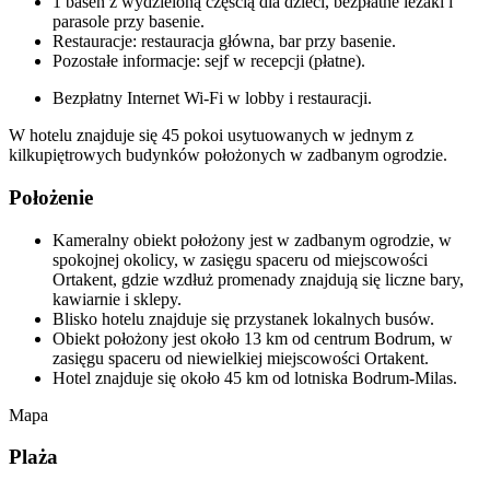
1 basen z wydzieloną częścią dla dzieci, bezpłatne leżaki i
parasole przy basenie.
Restauracje: restauracja główna, bar przy basenie.
Pozostałe informacje: sejf w recepcji (płatne).
Bezpłatny Internet Wi-Fi w lobby i restauracji.
W hotelu znajduje się 45 pokoi usytuowanych w jednym z
kilkupiętrowych budynków położonych w zadbanym ogrodzie.
Położenie
Kameralny obiekt położony jest w zadbanym ogrodzie, w
spokojnej okolicy, w zasięgu spaceru od miejscowości
Ortakent, gdzie wzdłuż promenady znajdują się liczne bary,
kawiarnie i sklepy.
Blisko hotelu znajduje się przystanek lokalnych busów.
Obiekt położony jest około 13 km od centrum Bodrum, w
zasięgu spaceru od niewielkiej miejscowości Ortakent.
Hotel znajduje się około 45 km od lotniska Bodrum-Milas.
Mapa
Plaża