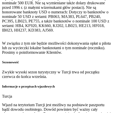
nominale 500 EUR. Nie są wymieniane także dolary drukowane
przed 1996 r. (z małymi wizernukami głów postaci). Nie są
honorowane banknoty USD o numerach: Dotyczy to banknotów o
nominale 50 USD z seriami: PB063, MA383, PL647, PB240,
PC395, LB023, PE755, a także banknotów o nominale 100 USD z
seriami: HB4, KF920, KK660, KJ202, LB023, HE213, HF018,
IB023, HH237, KD383, AJ569.
W związku z tym nie będzie możliwości dokonywania opłat u pilota
lub za wycieczki lokalne banknotami o tym nominale (roczniku).
Prosimy o poinformowanie Klientów.
Sezonowość
Zwykle wysoki sezon turystyczny w Turcji trwa od początku
czerwca do końca września.
Informacje o przepisach wjazdowych
Turcja
Wjazd na terytorium Turcji jest możliwy na podstawie paszportu
bądź dowodu osobistego. Dowód powinien być ważny cały