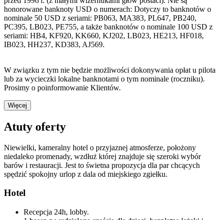
przed 1996 r. (z małymi wizernukami głów postaci). Nie są
honorowane banknoty USD o numerach: Dotyczy to banknotów o
nominale 50 USD z seriami: PB063, MA383, PL647, PB240,
PC395, LB023, PE755, a także banknotów o nominale 100 USD z
seriami: HB4, KF920, KK660, KJ202, LB023, HE213, HF018,
IB023, HH237, KD383, AJ569.
W związku z tym nie będzie możliwości dokonywania opłat u pilota
lub za wycieczki lokalne banknotami o tym nominale (roczniku).
Prosimy o poinformowanie Klientów.
Więcej
Atuty oferty
Niewielki, kameralny hotel o przyjaznej atmosferze, położony
niedaleko promenady, wzdłuż której znajduje się szeroki wybór
barów i restauracji. Jest to świetna propozycja dla par chcących
spędzić spokojny urlop z dala od miejskiego zgiełku.
Hotel
Recepcja 24h, lobby.