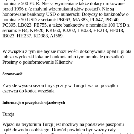
nominale 500 EUR. Nie są wymieniane także dolary drukowane
przed 1996 r. (z małymi wizernukami głów postaci). Nie są
honorowane banknoty USD o numerach: Dotyczy to banknotów o
nominale 50 USD z seriami: PB063, MA383, PL647, PB240,
PC395, LB023, PE755, a także banknotów o nominale 100 USD z
seriami: HB4, KF920, KK660, KJ202, LB023, HE213, HF018,
IB023, HH237, KD383, AJ569.
W związku z tym nie będzie możliwości dokonywania opłat u pilota
lub za wycieczki lokalne banknotami o tym nominale (roczniku).
Prosimy o poinformowanie Klientów.
Sezonowość
Zwykle wysoki sezon turystyczny w Turcji trwa od początku
czerwca do końca września.
Informacje o przepisach wjazdowych
Turcja
Wjazd na terytorium Turcji jest możliwy na podstawie paszportu
bądź dowodu osobistego. Dowód powinien być ważny cały