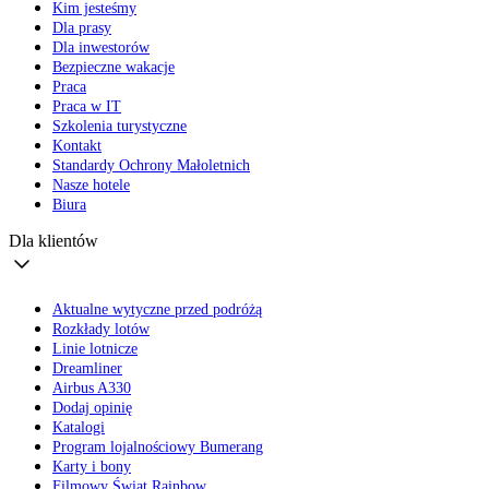
Kim jesteśmy
Dla prasy
Dla inwestorów
Bezpieczne wakacje
Praca
Praca w IT
Szkolenia turystyczne
Kontakt
Standardy Ochrony Małoletnich
Nasze hotele
Biura
Dla klientów
Aktualne wytyczne przed podróżą
Rozkłady lotów
Linie lotnicze
Dreamliner
Airbus A330
Dodaj opinię
Katalogi
Program lojalnościowy Bumerang
Karty i bony
Filmowy Świat Rainbow