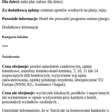
Dla dzieci:
mini plac zabaw dla dzieci.
Za dodatkową opłatą:
centrum sportów wodnych na plaży, rejsy.
Pozostałe informacje:
Hotel nie prowadzi programu animacyjnego.
Dodatkowe informacje
Kategoria lokalna
***
Świadczenia
Cena obejmuje:
przelot samolotem czarterowym, opłaty
lotniskowe, transfery lotnisko-hotel-lotnisko, 7, 10, 11 lub 14
rozpoczętych dób hotelowych, wyżywienie wg opisu
zakwaterowania, opiekę polskiego rezydenta, ubezpieczenie TU
Europa (NNW, KL, Assistance i bagaż).
Cena nie obejmuje:
wycieczek lokalnych, posiłków i napoi innych
niż wymienione w opisie wyżywienia przy każdym z hoteli,
pozostałych wydatków osobistych. .
Uprzejmie informujemy, że w Turcji nie są honorowane banknoty o