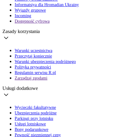
Informatsiya dla Hromadian Ukrainy
Wyjazdy grupowe
Incoming
Dostępność cyfrowa
Zasady korzystania
Warunki uczestnictwa
Przeczytaj koniecznie
Warunki ubezpieczenia podróżnego
Polityka prywatności
Regulamin serwisu R.pl
Zarządzaj zgodami
Usługi dodatkowe
Wycieczki fakultatywne
Ubezpieczenia podróżne
Parkingi przy lotnisku
Usługi lotniskowe
Bony podarunkowe
Pewność niezmiennej ceny