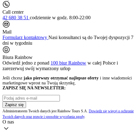
Call center
42 680 38 51
codziennie
w godz. 8:00-22:00
Mail
Formularz kontaktowy
Nasi konsultanci są do Twojej dyspozycji 7
dni w tygodniu
Biura Rainbow
Odwiedź jedno z ponad
100 biur Rainbow
w całej Polsce i
zarezerwuj swój
wymarzony urlop
Jeśli chcesz
jako pierwszy otrzymać najlepsze oferty
i inne wiadomości
marketingowe wprost na Twoją skrzynkę,
ZAPISZ SIĘ NA NEWSLETTER:
Zapisz się
Administratorem Twoich danych jest Rainbow Tours S.A.
Dowiedz się więcej o ochronie
Twoich danych oraz prawie i sposobie wycofania zgody
.
O nas