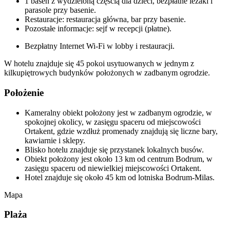
1 basen z wydzieloną częścią dla dzieci, bezpłatne leżaki i
parasole przy basenie.
Restauracje: restauracja główna, bar przy basenie.
Pozostałe informacje: sejf w recepcji (płatne).
Bezpłatny Internet Wi-Fi w lobby i restauracji.
W hotelu znajduje się 45 pokoi usytuowanych w jednym z
kilkupiętrowych budynków położonych w zadbanym ogrodzie.
Położenie
Kameralny obiekt położony jest w zadbanym ogrodzie, w
spokojnej okolicy, w zasięgu spaceru od miejscowości
Ortakent, gdzie wzdłuż promenady znajdują się liczne bary,
kawiarnie i sklepy.
Blisko hotelu znajduje się przystanek lokalnych busów.
Obiekt położony jest około 13 km od centrum Bodrum, w
zasięgu spaceru od niewielkiej miejscowości Ortakent.
Hotel znajduje się około 45 km od lotniska Bodrum-Milas.
Mapa
Plaża