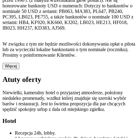
przed 1996 r. (z małymi wizernukami głów postaci). Nie są
honorowane banknoty USD o numerach: Dotyczy to banknotów o
nominale 50 USD z seriami: PB063, MA383, PL647, PB240,
PC395, LB023, PE755, a także banknotów o nominale 100 USD z
seriami: HB4, KF920, KK660, KJ202, LB023, HE213, HF018,
IB023, HH237, KD383, AJ569.
W związku z tym nie będzie możliwości dokonywania opłat u pilota
lub za wycieczki lokalne banknotami o tym nominale (roczniku).
Prosimy o poinformowanie Klientów.
Więcej
Atuty oferty
Niewielki, kameralny hotel o przyjaznej atmosferze, położony
niedaleko promenady, wzdłuż której znajduje się szeroki wybór
barów i restauracji. Jest to świetna propozycja dla par chcących
spędzić spokojny urlop z dala od miejskiego zgiełku.
Hotel
Recepcja 24h, lobby.