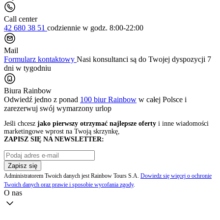
Call center
42 680 38 51
codziennie
w godz. 8:00-22:00
Mail
Formularz kontaktowy
Nasi konsultanci są do Twojej dyspozycji 7
dni w tygodniu
Biura Rainbow
Odwiedź jedno z ponad
100 biur Rainbow
w całej Polsce i
zarezerwuj swój
wymarzony urlop
Jeśli chcesz
jako pierwszy otrzymać najlepsze oferty
i inne wiadomości
marketingowe wprost na Twoją skrzynkę,
ZAPISZ SIĘ NA NEWSLETTER:
Zapisz się
Administratorem Twoich danych jest Rainbow Tours S.A.
Dowiedz się więcej o ochronie
Twoich danych oraz prawie i sposobie wycofania zgody
.
O nas