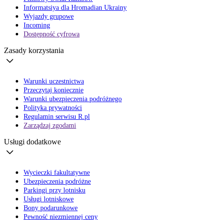
Informatsiya dla Hromadian Ukrainy
Wyjazdy grupowe
Incoming
Dostępność cyfrowa
Zasady korzystania
Warunki uczestnictwa
Przeczytaj koniecznie
Warunki ubezpieczenia podróżnego
Polityka prywatności
Regulamin serwisu R.pl
Zarządzaj zgodami
Usługi dodatkowe
Wycieczki fakultatywne
Ubezpieczenia podróżne
Parkingi przy lotnisku
Usługi lotniskowe
Bony podarunkowe
Pewność niezmiennej ceny