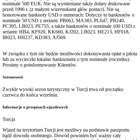
nominale 500 EUR. Nie są wymieniane także dolary drukowane
przed 1996 r. (z małymi wizernukami głów postaci). Nie są
honorowane banknoty USD o numerach: Dotyczy to banknotów o
nominale 50 USD z seriami: PB063, MA383, PL647, PB240,
PC395, LB023, PE755, a także banknotów o nominale 100 USD z
seriami: HB4, KF920, KK660, KJ202, LB023, HE213, HF018,
IB023, HH237, KD383, AJ569.
W związku z tym nie będzie możliwości dokonywania opłat u pilota
lub za wycieczki lokalne banknotami o tym nominale (roczniku).
Prosimy o poinformowanie Klientów.
Sezonowość
Zwykle wysoki sezon turystyczny w Turcji trwa od początku
czerwca do końca września.
Informacje o przepisach wjazdowych
Turcja
Wjazd na terytorium Turcji jest możliwy na podstawie paszportu
bądź dowodu osobistego. Dowód powinien być ważny cały