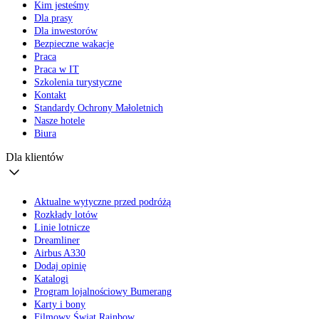
Kim jesteśmy
Dla prasy
Dla inwestorów
Bezpieczne wakacje
Praca
Praca w IT
Szkolenia turystyczne
Kontakt
Standardy Ochrony Małoletnich
Nasze hotele
Biura
Dla klientów
Aktualne wytyczne przed podróżą
Rozkłady lotów
Linie lotnicze
Dreamliner
Airbus A330
Dodaj opinię
Katalogi
Program lojalnościowy Bumerang
Karty i bony
Filmowy Świat Rainbow