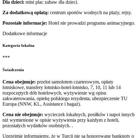
Dla dzieci:
mini plac zabaw dla dzieci.
Za dodatkową opłatą:
centrum sportów wodnych na plaży, rejsy.
Pozostałe informacje:
Hotel nie prowadzi programu animacyjnego.
Dodatkowe informacje
Kategoria lokalna
***
Świadczenia
Cena obejmuje:
przelot samolotem czarterowym, opłaty
lotniskowe, transfery lotnisko-hotel-lotnisko, 7, 10, 11 lub 14
rozpoczętych dób hotelowych, wyżywienie wg opisu
zakwaterowania, opiekę polskiego rezydenta, ubezpieczenie TU
Europa (NNW, KL, Assistance i bagaż).
Cena nie obejmuje:
wycieczek lokalnych, posiłków i napoi innych
niż wymienione w opisie wyżywienia przy każdym z hoteli,
pozostałych wydatków osobistych. .
Uprzejmie informujemy, że w Turcji nie są honorowane banknoty o