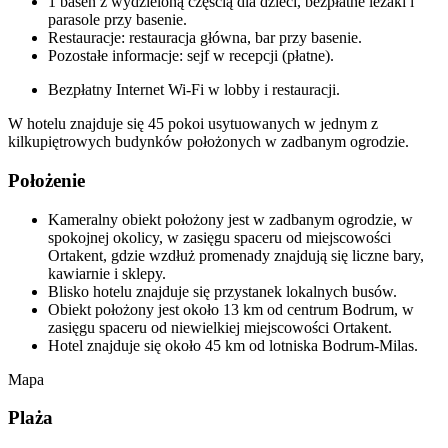
1 basen z wydzieloną częścią dla dzieci, bezpłatne leżaki i
parasole przy basenie.
Restauracje: restauracja główna, bar przy basenie.
Pozostałe informacje: sejf w recepcji (płatne).
Bezpłatny Internet Wi-Fi w lobby i restauracji.
W hotelu znajduje się 45 pokoi usytuowanych w jednym z
kilkupiętrowych budynków położonych w zadbanym ogrodzie.
Położenie
Kameralny obiekt położony jest w zadbanym ogrodzie, w
spokojnej okolicy, w zasięgu spaceru od miejscowości
Ortakent, gdzie wzdłuż promenady znajdują się liczne bary,
kawiarnie i sklepy.
Blisko hotelu znajduje się przystanek lokalnych busów.
Obiekt położony jest około 13 km od centrum Bodrum, w
zasięgu spaceru od niewielkiej miejscowości Ortakent.
Hotel znajduje się około 45 km od lotniska Bodrum-Milas.
Mapa
Plaża