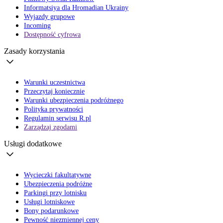
Informatsiya dla Hromadian Ukrainy
Wyjazdy grupowe
Incoming
Dostępność cyfrowa
Zasady korzystania
Warunki uczestnictwa
Przeczytaj koniecznie
Warunki ubezpieczenia podróżnego
Polityka prywatności
Regulamin serwisu R.pl
Zarządzaj zgodami
Usługi dodatkowe
Wycieczki fakultatywne
Ubezpieczenia podróżne
Parkingi przy lotnisku
Usługi lotniskowe
Bony podarunkowe
Pewność niezmiennej ceny