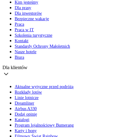
Kim jesteśmy
Dla prasy
Dla inwestorów
Bezpieczne wakacje
Praca
Praca w IT
Szkolenia turystyczne
Kontakt
Standardy Ochrony Małoletnich
Nasze hotele
Biura
Dla klientów
Aktualne wytyczne przed podróżą
Rozkłady lotów
Linie lotnicze
Dreamliner
Airbus A330
Dodaj opinię
Katalogi
Program lojalnościowy Bumerang
Karty i bony
Filmowy Świat Rainbow