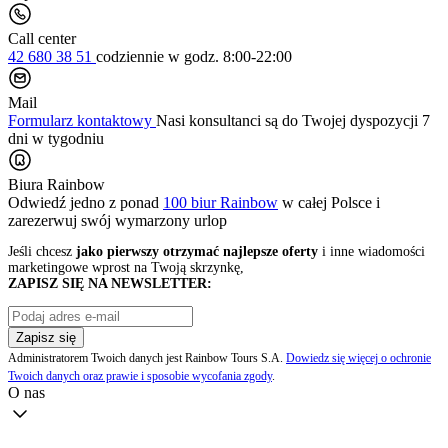
Call center
42 680 38 51
codziennie
w godz. 8:00-22:00
Mail
Formularz kontaktowy
Nasi konsultanci są do Twojej dyspozycji 7
dni w tygodniu
Biura Rainbow
Odwiedź jedno z ponad
100 biur Rainbow
w całej Polsce i
zarezerwuj swój
wymarzony urlop
Jeśli chcesz
jako pierwszy otrzymać najlepsze oferty
i inne wiadomości
marketingowe wprost na Twoją skrzynkę,
ZAPISZ SIĘ NA NEWSLETTER:
Zapisz się
Administratorem Twoich danych jest Rainbow Tours S.A.
Dowiedz się więcej o ochronie
Twoich danych oraz prawie i sposobie wycofania zgody
.
O nas