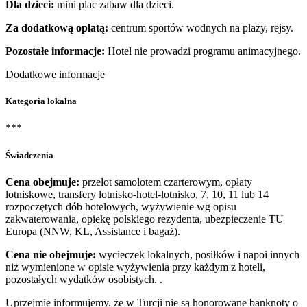
Dla dzieci:
mini plac zabaw dla dzieci.
Za dodatkową opłatą:
centrum sportów wodnych na plaży, rejsy.
Pozostałe informacje:
Hotel nie prowadzi programu animacyjnego.
Dodatkowe informacje
Kategoria lokalna
***
Świadczenia
Cena obejmuje:
przelot samolotem czarterowym, opłaty
lotniskowe, transfery lotnisko-hotel-lotnisko, 7, 10, 11 lub 14
rozpoczętych dób hotelowych, wyżywienie wg opisu
zakwaterowania, opiekę polskiego rezydenta, ubezpieczenie TU
Europa (NNW, KL, Assistance i bagaż).
Cena nie obejmuje:
wycieczek lokalnych, posiłków i napoi innych
niż wymienione w opisie wyżywienia przy każdym z hoteli,
pozostałych wydatków osobistych. .
Uprzejmie informujemy, że w Turcji nie są honorowane banknoty o