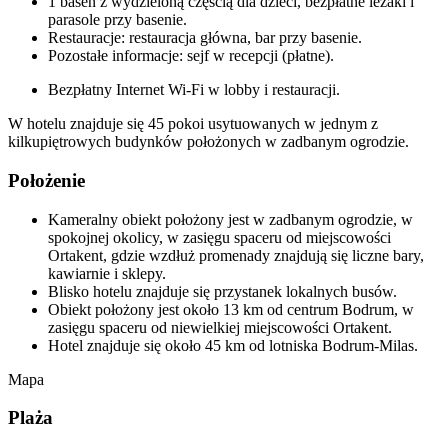
1 basen z wydzieloną częścią dla dzieci, bezpłatne leżaki i
parasole przy basenie.
Restauracje: restauracja główna, bar przy basenie.
Pozostałe informacje: sejf w recepcji (płatne).
Bezpłatny Internet Wi-Fi w lobby i restauracji.
W hotelu znajduje się 45 pokoi usytuowanych w jednym z
kilkupiętrowych budynków położonych w zadbanym ogrodzie.
Położenie
Kameralny obiekt położony jest w zadbanym ogrodzie, w
spokojnej okolicy, w zasięgu spaceru od miejscowości
Ortakent, gdzie wzdłuż promenady znajdują się liczne bary,
kawiarnie i sklepy.
Blisko hotelu znajduje się przystanek lokalnych busów.
Obiekt położony jest około 13 km od centrum Bodrum, w
zasięgu spaceru od niewielkiej miejscowości Ortakent.
Hotel znajduje się około 45 km od lotniska Bodrum-Milas.
Mapa
Plaża