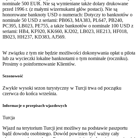
nominale 500 EUR. Nie są wymieniane także dolary drukowane
przed 1996 r. (z małymi wizernukami głów postaci). Nie są
honorowane banknoty USD o numerach: Dotyczy to banknotów o
nominale 50 USD z seriami: PB063, MA383, PL647, PB240,
PC395, LB023, PE755, a także banknotów o nominale 100 USD z
seriami: HB4, KF920, KK660, KJ202, LB023, HE213, HF018,
IB023, HH237, KD383, AJ569.
W związku z tym nie będzie możliwości dokonywania opłat u pilota
lub za wycieczki lokalne banknotami o tym nominale (roczniku).
Prosimy o poinformowanie Klientów.
Sezonowość
Zwykle wysoki sezon turystyczny w Turcji trwa od początku
czerwca do końca września.
Informacje o przepisach wjazdowych
Turcja
Wjazd na terytorium Turcji jest możliwy na podstawie paszportu
bądź dowodu osobistego. Dowód powinien być ważny cały