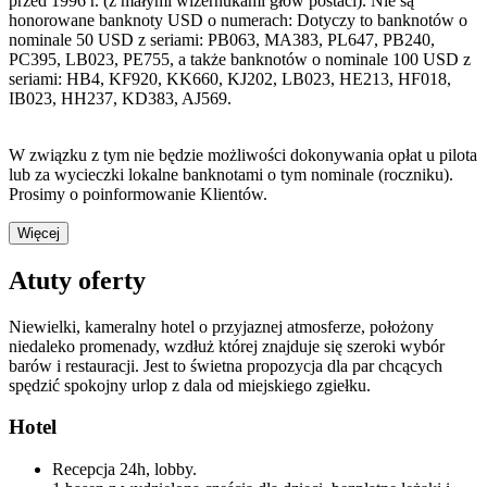
przed 1996 r. (z małymi wizernukami głów postaci). Nie są
honorowane banknoty USD o numerach: Dotyczy to banknotów o
nominale 50 USD z seriami: PB063, MA383, PL647, PB240,
PC395, LB023, PE755, a także banknotów o nominale 100 USD z
seriami: HB4, KF920, KK660, KJ202, LB023, HE213, HF018,
IB023, HH237, KD383, AJ569.
W związku z tym nie będzie możliwości dokonywania opłat u pilota
lub za wycieczki lokalne banknotami o tym nominale (roczniku).
Prosimy o poinformowanie Klientów.
Więcej
Atuty oferty
Niewielki, kameralny hotel o przyjaznej atmosferze, położony
niedaleko promenady, wzdłuż której znajduje się szeroki wybór
barów i restauracji. Jest to świetna propozycja dla par chcących
spędzić spokojny urlop z dala od miejskiego zgiełku.
Hotel
Recepcja 24h, lobby.